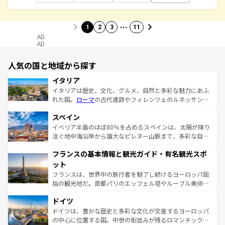
…
1
2
3
11
AD
AD
人気の国と地域から探す
イタリア
イタリアは歴史、文化、グルメ、自然と多彩な魅力にあふ
れた国。
ローマ
の古代遺跡やフィレンツェのルネッサンス
美術、ヴェネツィアの運河など、歴史あるスポットはもち
スペイン
ろん、トスカーナの美しい田園風景やアマルフィ海岸の絶
景など、自然景観も見逃せない。観光の合間には、本場の
イベリア半島のほぼ80％を占めるスペインは、太陽が降り
ピザやパスタなど、絶品のイタリア料理を堪能することも
注ぐ地中海沿岸から雄大なピレネー山脈まで、多彩な自然
できる。朝目覚めてから夜眠るまで、すべての瞬間を楽し
と文化が詰まったヨーロッパ屈指の旅行先だ。多様な地域
フランスの基本情報と観光ガイド・有名観光スポ
ませてくれるイタリアで、忘れられない旅をしてみよう！
文化が根付くこの国では、情熱的なフラメンコ、熱気あふ
なお、新着のイタリア情報は
コンテンツ一覧
を参照してほ
れる闘牛、そして美味しいタパスが生活の一部となってい
ット
しい。
る。首都マドリードの洗練された雰囲気や、バルセロナの
フランスは、世界中の旅行者を魅了し続けるヨーロッパ屈
アートに溢れた街角から、地方では古代ローマ遺跡や中世
指の観光地だ。首都パリのエッフェル塔やルーブル美術館
の城塞都市、穏やかなビーチリゾートまで多彩な表情を見
といった象徴的なスポットから、田舎町の古風な美しさま
せる。地方によって風土や気候が異なるスペインはその個
ドイツ
で、幅広い魅力が詰まっている。華麗な宮殿、歴史的な大
性で訪れる人を魅了する。 なお、新着のスペイン情報は
コ
聖堂、美しいビーチ、そして豊かな自然が、訪れる者を心
ドイツは、豊かな歴史と多彩な文化が交差するヨーロッパ
ンテンツ一覧
を参照してほしい。
から魅了する。また、フランスは美食の国としても知ら
の中心に位置する国。中世の街並みが残るロマンチック街