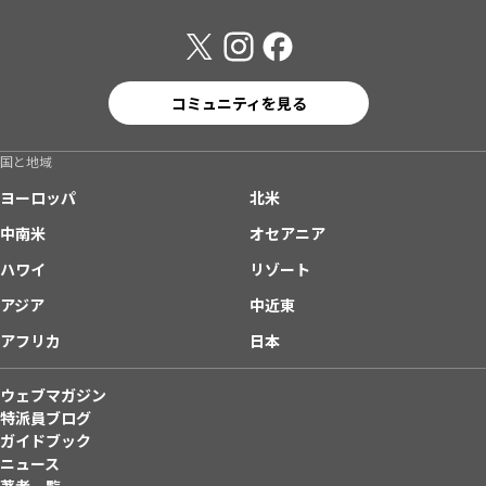
コミュニティを見る
国と地域
ヨーロッパ
北米
中南米
オセアニア
ハワイ
リゾート
アジア
中近東
アフリカ
日本
ウェブマガジン
特派員ブログ
ガイドブック
ニュース
著者一覧