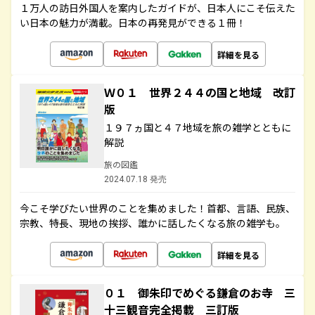
１万人の訪日外国人を案内したガイドが、日本人にこそ伝えた
い日本の魅力が満載。日本の再発見ができる１冊！
詳細を見る
Ｗ０１ 世界２４４の国と地域 改訂
版
１９７ヵ国と４７地域を旅の雑学とともに
解説
旅の図鑑
2024.07.18 発売
今こそ学びたい世界のことを集めました！首都、言語、民族、
宗教、特長、現地の挨拶、誰かに話したくなる旅の雑学も。
詳細を見る
０１ 御朱印でめぐる鎌倉のお寺 三
十三観音完全掲載 三訂版