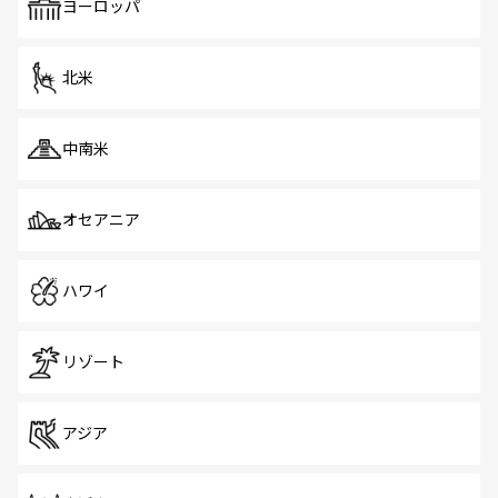
で、ホーカーズは地元の風情を楽しめる外せないスポット
ヨーロッパ
だ。訪れる人を飽きさせないシンガポールで、多様な魅力
を体感しよう。 なお、新着のシンガポール情報は
コンテン
ツ一覧
を参照してほしい。
北米
中南米
オセアニア
ハワイ
リゾート
アジア