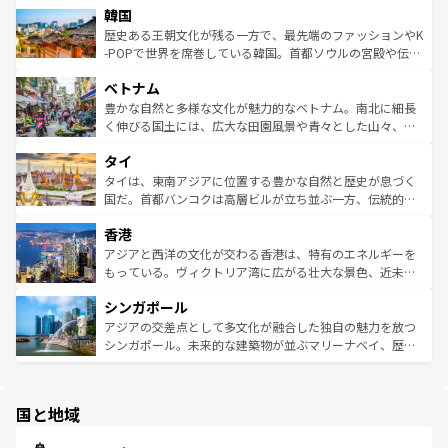
ワイを、存分に味わってほしい。 なお、新着のハワイ情報
韓国
いる。アクティビティも充実しており、サーフィンやダイ
ン）、静ひつな山岳地帯である台湾東部など、都市の喧騒
は
コンテンツ一覧
を参照してほしい。
ビング、ハイキングなど、アウトドア好きにはたまらな
と山間の静けさが共存しており、訪れる人に新しい発見と
歴史ある王朝文化が残る一方で、最先端のファッションやK
い。オーストラリアの多彩な魅力を存分に味わいつくそ
驚きをもたらしてくれる。また、奥深い台湾の食文化も魅
-POPで世界を席巻している韓国。首都ソウルの宮殿や伝統
う。 なお、新着のオーストラリア情報は
コンテンツ一覧
を
力で、夜市などの屋台グルメから高級料理、ヘルシーで美
家屋が並ぶエリアでは韓国の歴史と文化に浸ることがで
参照してほしい。
ベトナム
容にもいいと評判のスイーツなど、バラエティ豊かな料理
き、地方に足を延ばせば四季折々の自然美を楽しむことが
が味わえる。 なお、新着の台湾情報は
コンテンツ一覧
を参
できる。そして、キムチや焼肉、絶品のストリートフード
豊かな自然と多様な文化が魅力的なベトナム。南北に細長
照してほしい。
まで、さまざまな韓国料理が待っている。夜には、韓国な
く伸びる国土には、広大な田園風景や青々とした山々、世
らではのナイトライフも堪能できる。あたたかいホスピタ
界遺産に登録された壮大な自然景観が点在し、都市部では
タイ
リティに包まれながら、韓国の多彩な魅力を心ゆくまで味
急速な発展と共に伝統が息づく。ハノイの古い町並みやホ
わってみてほしい。 なお、新着の韓国情報は
コンテンツ一
ーチミン市のフランス統治時代の建物も、独特の雰囲気を
タイは、東南アジアに位置する豊かな自然と歴史が息づく
覧
を参照してほしい。
醸し出している。また、バラエティの豊かさとおいしさで
国だ。首都バンコクは高層ビルが立ち並ぶ一方、伝統的な
世界中の食通を魅了してやまないベトナム料理も魅力のひ
寺院や市場がいたるところに点在し、古きよき文化と現代
香港
とつ。フォーやバインミー、ベトナムコーヒーなどは、ぜ
の活気が交差している。北部ではチェンマイなどの山岳地
ひ現地で味わいたい。どの地域を訪れてもあたたかい人々
帯で自然と触れ合い、南部ではプーケットやクラビの美し
アジアと西洋の文化が交わる香港は、特有のエネルギーを
が旅行者を迎えてくれるので、きっと忘れられない旅にな
いビーチでリゾート気分を楽しむことができる。タイ料理
もっている。ヴィクトリア湾に広がる壮大な景色、近未来
るはずだ。 なお、新着のベトナム情報は
コンテンツ一覧
を
は世界的に有名で、屋台から高級レストランまで味覚を刺
的なアートスポット、そして歴史と現代が融合した町並
参照してほしい。
シンガポール
激する。気候は一年中温暖で、どの季節にも異なる楽しみ
み、どこを訪れても感動するはず。観光スポットが密集し
が待っている。親しみやすいタイの人々、仏教を中心とし
ており、効率よく見どころを回れるのも魅力。息をのむよ
アジアの交差点として多文化が融合した独自の魅力を放つ
た文化、そして多様な観光資源が、訪れる旅人を魅了し続
うな絶景から文化的な体験まで、香港を存分に楽しみ尽く
シンガポール。未来的な建築物が並ぶマリーナベイ、歴史
ける。 なお、新着のタイ情報は
コンテンツ一覧
を参照して
そう。 なお、新着の香港情報は
コンテンツ一覧
を参照して
と伝統を感じられるエスニックタウン、多数の緑豊かな公
ほしい。
ほしい。
園や自然保護区など、自然が調和した近代的な景観と文化
の多様性あふれるカラフルな町は、どこを歩いても新しい
国と地域
発見がある。さらに、治安のよさや充実した公共交通機関
も、旅行者にとっては魅力的なポイント。グルメも豊富