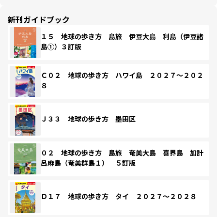
新刊ガイドブック
１５ 地球の歩き方 島旅 伊豆大島 利島（伊豆諸
島①）３訂版
Ｃ０２ 地球の歩き方 ハワイ島 ２０２７～２０２
８
Ｊ３３ 地球の歩き方 墨田区
０２ 地球の歩き方 島旅 奄美大島 喜界島 加計
呂麻島（奄美群島１） ５訂版
Ｄ１７ 地球の歩き方 タイ ２０２７～２０２８