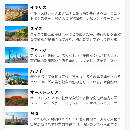
れ、フランス料理はユネスコ無形文化遺産にも登録されて
道から、未来を先取りするようなモダンな都市まで多様な
イギリス
いる。シャンパンの発祥地であるランス、プロヴァンスの
顔を持つこの国は、どこを歩いても飽きることがない。ベ
香り高いラベンダー畑など、多彩な楽しみ方が可能だ。さ
ルリンの文化的活気、バイエルン州のアルプスの絶景、そ
イギリスは、古きよき伝統と最先端が共存する国。ウェス
らに、パリ以外の地域にも魅力が溢れており、どの街角に
してライン川沿いのワイン畑といった風景は必見。ビール
トミンスター寺院や大英博物館のようなランドマーク、歴
も豊かな歴史と文化が息づいている。パリ以外の個性あふ
とソーセージを味わいながら地元の人と過ごす楽しい時間
史ある大学都市、美しい丘陵地帯や牧歌的な風景など、エ
れる地方に足を運ぶとそれぞれで全く異なる文化を体験で
スイス
は、お酒好きな人にはぜひ体験してほしい。 なお、新着の
リアごとに異なる魅力がある。また、優雅なアフタヌーン
きるだろう。 なお、新着のフランス情報は
コンテンツ一覧
ドイツ情報は
コンテンツ一覧
を参照してほしい。
ティー、ビール好きにはたまらない英国パブ、サッカー観
スイスの国土面積は九州ほどの広さだが、運行時刻が正確
を参照してほしい。
戦など、本場だからこそできる体験も豊富。イギリスを旅
な交通網が整備されており、初心者でも安心して個人旅行
して楽しみつくそう。 なお、新着のイギリス情報は
コンテ
を楽しめる。日本同様に時刻表どおりの旅が可能だ。中世
アメリカ
ンツ一覧
を参照してほしい。
の建物がそのまま残る町や、スイスならではのユニークな
博物館もあり、アルプス観光だけでなく町歩きも満喫する
アメリカ合衆国は、広大な土地と多様な文化が魅力の国。
ことができる。国民の所得が高いため物価も高いが、旅行
東海岸の都市部から西海岸のカリフォルニアまで、訪れる
者向けの交通パス提供のサービスもあり、うまく活用すれ
場所ごとに異なる風景と体験が待っている。ニューヨーク
ハワイ
ば市内交通費無料で観光を楽しむこともできる。 なお、新
のような巨大都市は、観光、ショッピング、エンターテイ
着のスイス情報は
コンテンツ一覧
を参照してほしい。
ンメントが詰まった刺激的なスポットだ。一方、アメリカ
年間を通じて温暖な気候に恵まれ、多くの島で構成される
西部には大自然が広がり、グランドキャニオンやイエロー
ハワイは、どの島も独自の魅力をもっている。大自然の神
ストーン国立公園といった絶景が堪能できる。さらに、南
秘を感じたいなら、火山が生み出した壮大な景観を誇るハ
オーストラリア
部のニューオーリンズでは、音楽と美食が融合した独特の
ワイ島は見逃せない。また、定番の観光地といえばオアフ
文化が魅力。旅行者はアメリカの各地域で異なる魅力を楽
島だが、静かな自然を求めるならマウイ島やカウアイ島が
オーストラリアは、壮大な自然と多様な文化が魅力の国。
しみながら、その多様性と豊かな歴史を感じることができ
おすすめ。エメラルドグリーンに輝く海をはじめ、豊かな
シドニーのシンボルであるシドニー・オペラハウス、オー
るだろう。車でのロードトリップや列車の旅も、アメリカ
文化や歴史が息づいている。「アロハスピリット」と呼ば
ストラリア東海岸北部に広がる大サンゴ礁地帯グレートバ
ならではの贅沢な旅のスタイルだ。 なお、新着のアメリカ
台湾
れるおもてなしの心で訪れる人々を迎えてくれるハワイの
リアリーフや大陸中央部にそびえるウルル（エアーズロッ
情報は
コンテンツ一覧
を参照してほしい。
人々、おいしいローカルフードやハワイアンミュージッ
ク）、タスマニアの美しい原生林やケアンズの熱帯雨林な
日本から約４時間ほどでたどり着く台湾は、多彩な文化と
ク、伝統的なフラダンスなど、すべてがハワイの魅力を彩
ど、見どころがたくさん。また、カフェやワイン、オージ
自然が織りなす魅力的な観光地。活気あふれる大都市の台
っている。訪れるたびに新しい発見と感動が待っているハ
ービーフなどの食文化も豊かで、美味しいものであふれて
北やノスタルジックな町並みが人気な九份（ジォウフェ