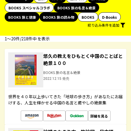
BOOKS スペシャルコラボ
BOOKS 旅の名言＆絶景
BOOKS 旅と健康
BOOKS 旅の読み物
BOOKS
D-Books
絞り込み条件を追加
1〜20件/218件中 を表示
悠久の教えをひもとく中国のことばと
絶景１００
BOOKS 旅の名言＆絶景
2022.12.15 発売
世界を４０年以上歩いてきた「地球の歩き方」があなたにお届
けする、人生を輝かせる中国の名言と癒やしの絶景集
詳細を見る