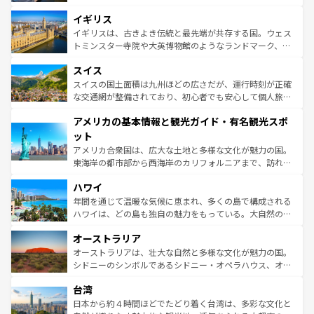
れ、フランス料理はユネスコ無形文化遺産にも登録されて
道から、未来を先取りするようなモダンな都市まで多様な
イギリス
いる。シャンパンの発祥地であるランス、プロヴァンスの
顔を持つこの国は、どこを歩いても飽きることがない。ベ
香り高いラベンダー畑など、多彩な楽しみ方が可能だ。さ
ルリンの文化的活気、バイエルン州のアルプスの絶景、そ
イギリスは、古きよき伝統と最先端が共存する国。ウェス
らに、パリ以外の地域にも魅力が溢れており、どの街角に
してライン川沿いのワイン畑といった風景は必見。ビール
トミンスター寺院や大英博物館のようなランドマーク、歴
も豊かな歴史と文化が息づいている。パリ以外の個性あふ
とソーセージを味わいながら地元の人と過ごす楽しい時間
史ある大学都市、美しい丘陵地帯や牧歌的な風景など、エ
れる地方に足を運ぶとそれぞれで全く異なる文化を体験で
スイス
は、お酒好きな人にはぜひ体験してほしい。 なお、新着の
リアごとに異なる魅力がある。また、優雅なアフタヌーン
きるだろう。 なお、新着のフランス情報は
コンテンツ一覧
ドイツ情報は
コンテンツ一覧
を参照してほしい。
ティー、ビール好きにはたまらない英国パブ、サッカー観
スイスの国土面積は九州ほどの広さだが、運行時刻が正確
を参照してほしい。
戦など、本場だからこそできる体験も豊富。イギリスを旅
な交通網が整備されており、初心者でも安心して個人旅行
して楽しみつくそう。 なお、新着のイギリス情報は
コンテ
を楽しめる。日本同様に時刻表どおりの旅が可能だ。中世
アメリカの基本情報と観光ガイド・有名観光スポ
ンツ一覧
を参照してほしい。
の建物がそのまま残る町や、スイスならではのユニークな
博物館もあり、アルプス観光だけでなく町歩きも満喫する
ット
ことができる。国民の所得が高いため物価も高いが、旅行
アメリカ合衆国は、広大な土地と多様な文化が魅力の国。
者向けの交通パス提供のサービスもあり、うまく活用すれ
東海岸の都市部から西海岸のカリフォルニアまで、訪れる
ば市内交通費無料で観光を楽しむこともできる。 なお、新
場所ごとに異なる風景と体験が待っている。ニューヨーク
着のスイス情報は
コンテンツ一覧
を参照してほしい。
ハワイ
のような巨大都市は、観光、ショッピング、エンターテイ
ンメントが詰まった刺激的なスポットだ。一方、アメリカ
年間を通じて温暖な気候に恵まれ、多くの島で構成される
西部には大自然が広がり、グランドキャニオンやイエロー
ハワイは、どの島も独自の魅力をもっている。大自然の神
ストーン国立公園といった絶景が堪能できる。さらに、南
秘を感じたいなら、火山が生み出した壮大な景観を誇るハ
オーストラリア
部のニューオーリンズでは、音楽と美食が融合した独特の
ワイ島は見逃せない。また、定番の観光地といえばオアフ
文化が魅力。旅行者はアメリカの各地域で異なる魅力を楽
島だが、静かな自然を求めるならマウイ島やカウアイ島が
オーストラリアは、壮大な自然と多様な文化が魅力の国。
しみながら、その多様性と豊かな歴史を感じることができ
おすすめ。エメラルドグリーンに輝く海をはじめ、豊かな
シドニーのシンボルであるシドニー・オペラハウス、オー
るだろう。車でのロードトリップや列車の旅も、アメリカ
文化や歴史が息づいている。「アロハスピリット」と呼ば
ストラリア東海岸北部に広がる大サンゴ礁地帯グレートバ
ならではの贅沢な旅のスタイルだ。 なお、新着のアメリカ
台湾
れるおもてなしの心で訪れる人々を迎えてくれるハワイの
リアリーフや大陸中央部にそびえるウルル（エアーズロッ
情報は
コンテンツ一覧
を参照してほしい。
人々、おいしいローカルフードやハワイアンミュージッ
ク）、タスマニアの美しい原生林やケアンズの熱帯雨林な
日本から約４時間ほどでたどり着く台湾は、多彩な文化と