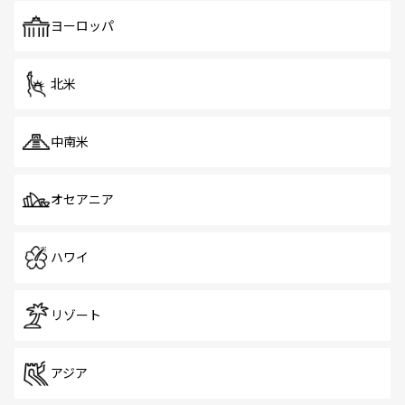
も、旅行者にとっては魅力的なポイント。グルメも豊富
で、ホーカーズは地元の風情を楽しめる外せないスポット
ヨーロッパ
だ。訪れる人を飽きさせないシンガポールで、多様な魅力
を体感しよう。 なお、新着のシンガポール情報は
コンテン
ツ一覧
を参照してほしい。
北米
中南米
オセアニア
ハワイ
リゾート
アジア