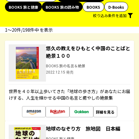
BOOKS 旅と健康
BOOKS 旅の読み物
BOOKS
D-Books
絞り込み条件を追加
1〜20件/198件中 を表示
悠久の教えをひもとく中国のことばと
絶景１００
BOOKS 旅の名言＆絶景
2022.12.15 発売
世界を４０年以上歩いてきた「地球の歩き方」があなたにお届
けする、人生を輝かせる中国の名言と癒やしの絶景集
詳細を見る
地球のなぞり方 旅地図 日本編
BOOKS 旅と健康