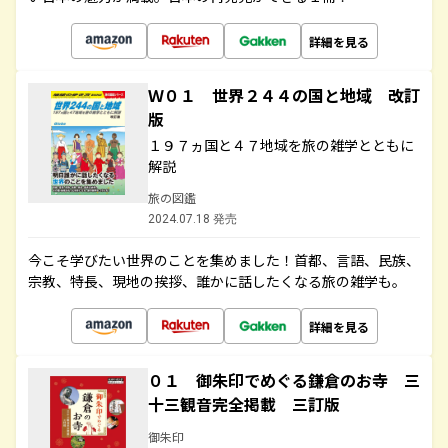
詳細を見る
Ｗ０１ 世界２４４の国と地域 改訂
版
１９７ヵ国と４７地域を旅の雑学とともに
解説
旅の図鑑
2024.07.18 発売
今こそ学びたい世界のことを集めました！首都、言語、民族、
宗教、特長、現地の挨拶、誰かに話したくなる旅の雑学も。
詳細を見る
０１ 御朱印でめぐる鎌倉のお寺 三
十三観音完全掲載 三訂版
御朱印