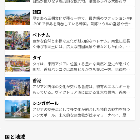
ク、伝統的なフラダンスなど、すべてがハワイの魅力を彩
ど、見どころがたくさん。また、カフェやワイン、オージ
自然が織りなす魅力的な観光地。活気あふれる大都市の台
っている。訪れるたびに新しい発見と感動が待っているハ
ービーフなどの食文化も豊かで、美味しいものであふれて
北やノスタルジックな町並みが人気な九份（ジォウフェ
ワイを、存分に味わってほしい。 なお、新着のハワイ情報
韓国
いる。アクティビティも充実しており、サーフィンやダイ
ン）、静ひつな山岳地帯である台湾東部など、都市の喧騒
は
コンテンツ一覧
を参照してほしい。
ビング、ハイキングなど、アウトドア好きにはたまらな
と山間の静けさが共存しており、訪れる人に新しい発見と
歴史ある王朝文化が残る一方で、最先端のファッションやK
い。オーストラリアの多彩な魅力を存分に味わいつくそ
驚きをもたらしてくれる。また、奥深い台湾の食文化も魅
-POPで世界を席巻している韓国。首都ソウルの宮殿や伝統
う。 なお、新着のオーストラリア情報は
コンテンツ一覧
を
力で、夜市などの屋台グルメから高級料理、ヘルシーで美
家屋が並ぶエリアでは韓国の歴史と文化に浸ることがで
参照してほしい。
ベトナム
容にもいいと評判のスイーツなど、バラエティ豊かな料理
き、地方に足を延ばせば四季折々の自然美を楽しむことが
が味わえる。 なお、新着の台湾情報は
コンテンツ一覧
を参
できる。そして、キムチや焼肉、絶品のストリートフード
豊かな自然と多様な文化が魅力的なベトナム。南北に細長
照してほしい。
まで、さまざまな韓国料理が待っている。夜には、韓国な
く伸びる国土には、広大な田園風景や青々とした山々、世
らではのナイトライフも堪能できる。あたたかいホスピタ
界遺産に登録された壮大な自然景観が点在し、都市部では
タイ
リティに包まれながら、韓国の多彩な魅力を心ゆくまで味
急速な発展と共に伝統が息づく。ハノイの古い町並みやホ
わってみてほしい。 なお、新着の韓国情報は
コンテンツ一
ーチミン市のフランス統治時代の建物も、独特の雰囲気を
タイは、東南アジアに位置する豊かな自然と歴史が息づく
覧
を参照してほしい。
醸し出している。また、バラエティの豊かさとおいしさで
国だ。首都バンコクは高層ビルが立ち並ぶ一方、伝統的な
世界中の食通を魅了してやまないベトナム料理も魅力のひ
寺院や市場がいたるところに点在し、古きよき文化と現代
香港
とつ。フォーやバインミー、ベトナムコーヒーなどは、ぜ
の活気が交差している。北部ではチェンマイなどの山岳地
ひ現地で味わいたい。どの地域を訪れてもあたたかい人々
帯で自然と触れ合い、南部ではプーケットやクラビの美し
アジアと西洋の文化が交わる香港は、特有のエネルギーを
が旅行者を迎えてくれるので、きっと忘れられない旅にな
いビーチでリゾート気分を楽しむことができる。タイ料理
もっている。ヴィクトリア湾に広がる壮大な景色、近未来
るはずだ。 なお、新着のベトナム情報は
コンテンツ一覧
を
は世界的に有名で、屋台から高級レストランまで味覚を刺
的なアートスポット、そして歴史と現代が融合した町並
参照してほしい。
シンガポール
激する。気候は一年中温暖で、どの季節にも異なる楽しみ
み、どこを訪れても感動するはず。観光スポットが密集し
が待っている。親しみやすいタイの人々、仏教を中心とし
ており、効率よく見どころを回れるのも魅力。息をのむよ
アジアの交差点として多文化が融合した独自の魅力を放つ
た文化、そして多様な観光資源が、訪れる旅人を魅了し続
うな絶景から文化的な体験まで、香港を存分に楽しみ尽く
シンガポール。未来的な建築物が並ぶマリーナベイ、歴史
ける。 なお、新着のタイ情報は
コンテンツ一覧
を参照して
そう。 なお、新着の香港情報は
コンテンツ一覧
を参照して
と伝統を感じられるエスニックタウン、多数の緑豊かな公
ほしい。
ほしい。
園や自然保護区など、自然が調和した近代的な景観と文化
の多様性あふれるカラフルな町は、どこを歩いても新しい
国と地域
発見がある。さらに、治安のよさや充実した公共交通機関