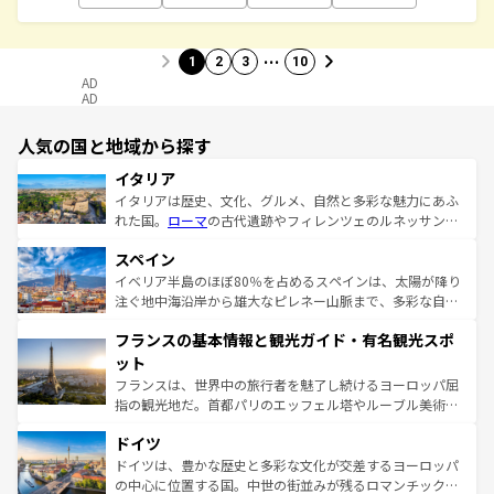
…
1
2
3
10
AD
AD
人気の国と地域から探す
イタリア
イタリアは歴史、文化、グルメ、自然と多彩な魅力にあふ
れた国。
ローマ
の古代遺跡やフィレンツェのルネッサンス
美術、ヴェネツィアの運河など、歴史あるスポットはもち
スペイン
ろん、トスカーナの美しい田園風景やアマルフィ海岸の絶
景など、自然景観も見逃せない。観光の合間には、本場の
イベリア半島のほぼ80％を占めるスペインは、太陽が降り
ピザやパスタなど、絶品のイタリア料理を堪能することも
注ぐ地中海沿岸から雄大なピレネー山脈まで、多彩な自然
できる。朝目覚めてから夜眠るまで、すべての瞬間を楽し
と文化が詰まったヨーロッパ屈指の旅行先だ。多様な地域
フランスの基本情報と観光ガイド・有名観光スポ
ませてくれるイタリアで、忘れられない旅をしてみよう！
文化が根付くこの国では、情熱的なフラメンコ、熱気あふ
なお、新着のイタリア情報は
コンテンツ一覧
を参照してほ
れる闘牛、そして美味しいタパスが生活の一部となってい
ット
しい。
る。首都マドリードの洗練された雰囲気や、バルセロナの
フランスは、世界中の旅行者を魅了し続けるヨーロッパ屈
アートに溢れた街角から、地方では古代ローマ遺跡や中世
指の観光地だ。首都パリのエッフェル塔やルーブル美術館
の城塞都市、穏やかなビーチリゾートまで多彩な表情を見
といった象徴的なスポットから、田舎町の古風な美しさま
せる。地方によって風土や気候が異なるスペインはその個
ドイツ
で、幅広い魅力が詰まっている。華麗な宮殿、歴史的な大
性で訪れる人を魅了する。 なお、新着のスペイン情報は
コ
聖堂、美しいビーチ、そして豊かな自然が、訪れる者を心
ドイツは、豊かな歴史と多彩な文化が交差するヨーロッパ
ンテンツ一覧
を参照してほしい。
から魅了する。また、フランスは美食の国としても知ら
の中心に位置する国。中世の街並みが残るロマンチック街