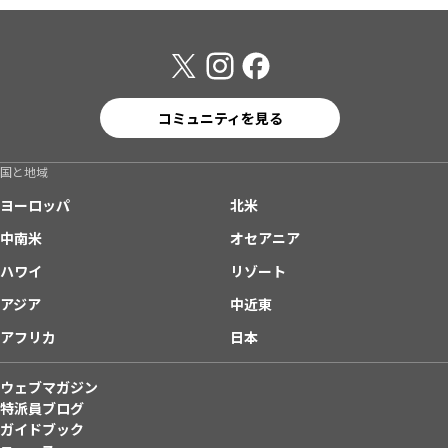
コミュニティを見る
国と地域
ヨーロッパ
北米
中南米
オセアニア
ハワイ
リゾート
アジア
中近東
アフリカ
日本
ウェブマガジン
特派員ブログ
ガイドブック