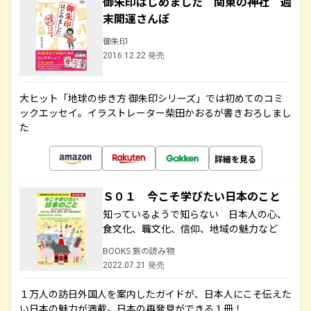
御朱印はじめました 関東の神社 週
末開運さんぽ
御朱印
2016.12.22 発売
大ヒット「地球の歩き方 御朱印シリーズ」では初めてのコミ
ックエッセイ。イラストレーター柴田かおるが書きおろしまし
た
詳細を見る
Ｓ０１ 今こそ学びたい日本のこと
知っているようで知らない 日本人の心、
食文化、職文化、信仰、地域の魅力など
BOOKS 旅の読み物
2022.07.21 発売
１万人の訪日外国人を案内したガイドが、日本人にこそ伝えた
い日本の魅力が満載。日本の再発見ができる１冊！