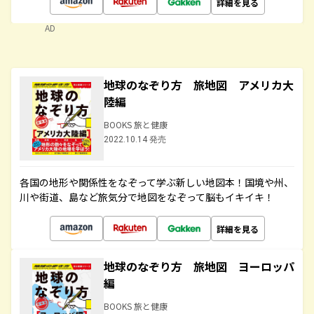
詳細を見る
AD
地球のなぞり方 旅地図 アメリカ大
陸編
BOOKS 旅と健康
2022.10.14 発売
各国の地形や関係性をなぞって学ぶ新しい地図本！国境や州、
川や街道、島など旅気分で地図をなぞって脳もイキイキ！
詳細を見る
地球のなぞり方 旅地図 ヨーロッパ
編
BOOKS 旅と健康