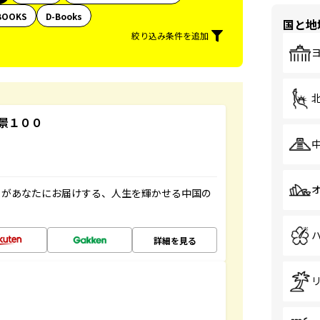
BOOKS
D-Books
国と地
絞り込み条件を追加
景１００
」があなたにお届けする、人生を輝かせる中国の
詳細を見る