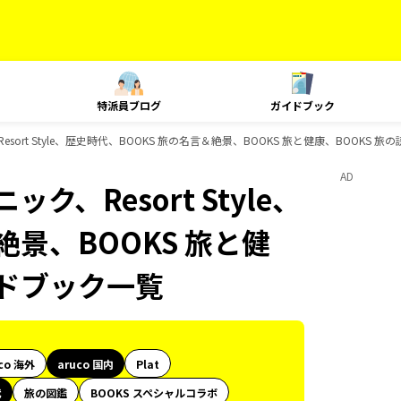
特派員ブログ
ガイドブック
esort Style、歴史時代、BOOKS 旅の名言＆絶景、BOOKS 旅と健康、BOOKS
AD
ク、Resort Style、
絶景、BOOKS 旅と健
イドブック一覧
co 海外
aruco 国内
Plat
代
旅の図鑑
BOOKS スペシャルコラボ