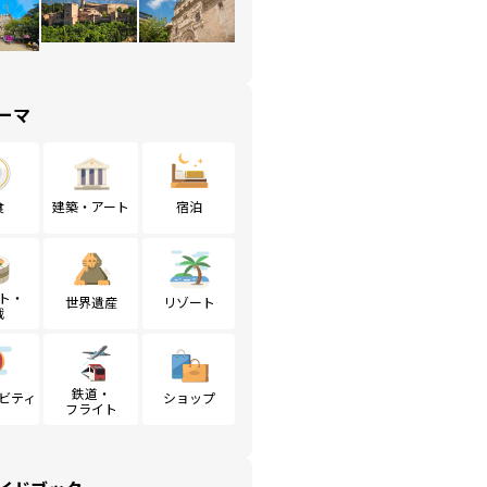
ーマ
食
建築・アート
宿泊
ト・
世界遺産
リゾート
戦
鉄道・
ビティ
ショップ
フライト