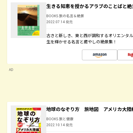
生きる知恵を授かるアラブのことばと絶
BOOKS 旅の名言＆絶景
2022.07.14 発売
古きと新しき、東と西が調和するオリエンタ
生を輝かせる名言と癒やしの絶景集！
AD
地球のなぞり方 旅地図 アメリカ大陸
BOOKS 旅と健康
2022.10.14 発売