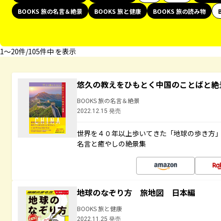
BOOKS 旅の名言＆絶景
BOOKS 旅と健康
BOOKS 旅の読み物
1〜20件/105件中 を表示
悠久の教えをひもとく中国のことばと絶
BOOKS 旅の名言＆絶景
2022.12.15 発売
世界を４０年以上歩いてきた「地球の歩き方
名言と癒やしの絶景集
地球のなぞり方 旅地図 日本編
BOOKS 旅と健康
2022.11.25 発売