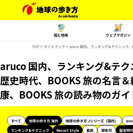
国と地域
ウェブマガジン
TOP
ガイドブック
aruco 国内、ランキング&テクニック、R
aruco 国内、ランキング&テクニッ
歴史時代、BOOKS 旅の名言＆
康、BOOKS 旅の読み物のガ
すべて
地球の歩き方 海外
地球の歩き方 Jシリーズ（国内）
aru
ランキング&テクニック
Resort Style
島旅
御朱印
歴史時