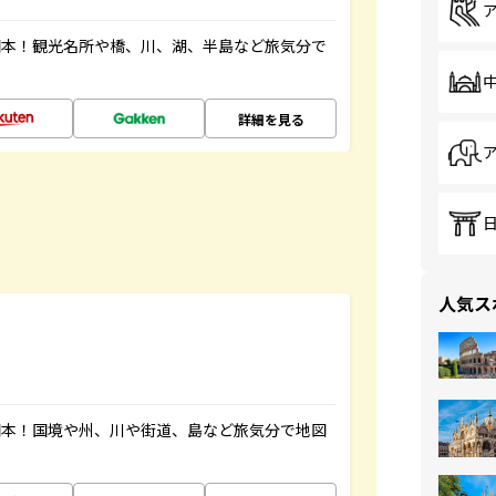
図本！観光名所や橋、川、湖、半島など旅気分で
詳細を見る
人気ス
図本！国境や州、川や街道、島など旅気分で地図