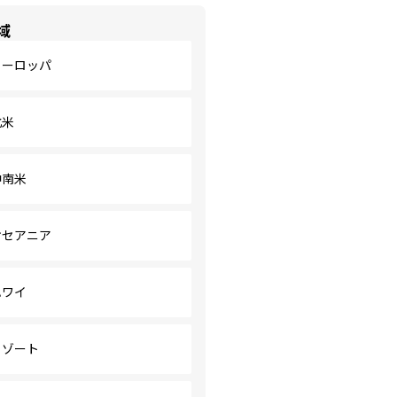
域
ヨーロッパ
北米
中南米
オセアニア
ハワイ
リゾート