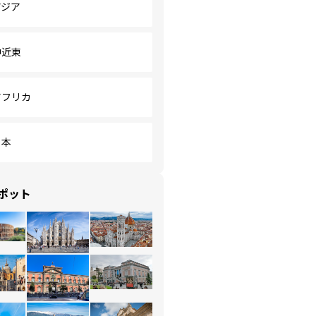
アジア
中近東
アフリカ
日本
ポット