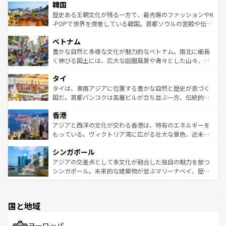
ワイを、存分に味わってほしい。 なお、新着のハワイ情報
韓国
いる。アクティビティも充実しており、サーフィンやダイ
ン）、静ひつな山岳地帯である台湾東部など、都市の喧騒
は
コンテンツ一覧
を参照してほしい。
ビング、ハイキングなど、アウトドア好きにはたまらな
と山間の静けさが共存しており、訪れる人に新しい発見と
歴史ある王朝文化が残る一方で、最先端のファッションやK
い。オーストラリアの多彩な魅力を存分に味わいつくそ
驚きをもたらしてくれる。また、奥深い台湾の食文化も魅
-POPで世界を席巻している韓国。首都ソウルの宮殿や伝統
う。 なお、新着のオーストラリア情報は
コンテンツ一覧
を
力で、夜市などの屋台グルメから高級料理、ヘルシーで美
家屋が並ぶエリアでは韓国の歴史と文化に浸ることがで
参照してほしい。
ベトナム
容にもいいと評判のスイーツなど、バラエティ豊かな料理
き、地方に足を延ばせば四季折々の自然美を楽しむことが
が味わえる。 なお、新着の台湾情報は
コンテンツ一覧
を参
できる。そして、キムチや焼肉、絶品のストリートフード
豊かな自然と多様な文化が魅力的なベトナム。南北に細長
照してほしい。
まで、さまざまな韓国料理が待っている。夜には、韓国な
く伸びる国土には、広大な田園風景や青々とした山々、世
らではのナイトライフも堪能できる。あたたかいホスピタ
界遺産に登録された壮大な自然景観が点在し、都市部では
タイ
リティに包まれながら、韓国の多彩な魅力を心ゆくまで味
急速な発展と共に伝統が息づく。ハノイの古い町並みやホ
わってみてほしい。 なお、新着の韓国情報は
コンテンツ一
ーチミン市のフランス統治時代の建物も、独特の雰囲気を
タイは、東南アジアに位置する豊かな自然と歴史が息づく
覧
を参照してほしい。
醸し出している。また、バラエティの豊かさとおいしさで
国だ。首都バンコクは高層ビルが立ち並ぶ一方、伝統的な
世界中の食通を魅了してやまないベトナム料理も魅力のひ
寺院や市場がいたるところに点在し、古きよき文化と現代
香港
とつ。フォーやバインミー、ベトナムコーヒーなどは、ぜ
の活気が交差している。北部ではチェンマイなどの山岳地
ひ現地で味わいたい。どの地域を訪れてもあたたかい人々
帯で自然と触れ合い、南部ではプーケットやクラビの美し
アジアと西洋の文化が交わる香港は、特有のエネルギーを
が旅行者を迎えてくれるので、きっと忘れられない旅にな
いビーチでリゾート気分を楽しむことができる。タイ料理
もっている。ヴィクトリア湾に広がる壮大な景色、近未来
るはずだ。 なお、新着のベトナム情報は
コンテンツ一覧
を
は世界的に有名で、屋台から高級レストランまで味覚を刺
的なアートスポット、そして歴史と現代が融合した町並
参照してほしい。
シンガポール
激する。気候は一年中温暖で、どの季節にも異なる楽しみ
み、どこを訪れても感動するはず。観光スポットが密集し
が待っている。親しみやすいタイの人々、仏教を中心とし
ており、効率よく見どころを回れるのも魅力。息をのむよ
アジアの交差点として多文化が融合した独自の魅力を放つ
た文化、そして多様な観光資源が、訪れる旅人を魅了し続
うな絶景から文化的な体験まで、香港を存分に楽しみ尽く
シンガポール。未来的な建築物が並ぶマリーナベイ、歴史
ける。 なお、新着のタイ情報は
コンテンツ一覧
を参照して
そう。 なお、新着の香港情報は
コンテンツ一覧
を参照して
と伝統を感じられるエスニックタウン、多数の緑豊かな公
ほしい。
ほしい。
園や自然保護区など、自然が調和した近代的な景観と文化
の多様性あふれるカラフルな町は、どこを歩いても新しい
国と地域
発見がある。さらに、治安のよさや充実した公共交通機関
も、旅行者にとっては魅力的なポイント。グルメも豊富
で、ホーカーズは地元の風情を楽しめる外せないスポット