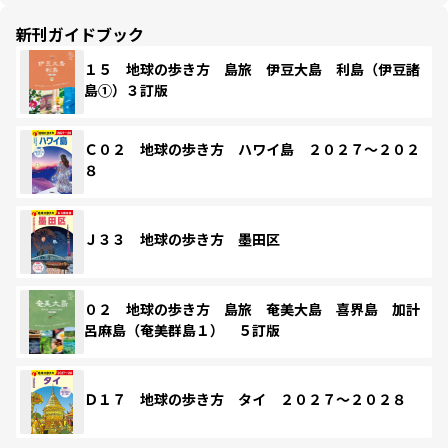
新刊ガイドブック
１５ 地球の歩き方 島旅 伊豆大島 利島（伊豆諸
島①）３訂版
Ｃ０２ 地球の歩き方 ハワイ島 ２０２７～２０２
８
Ｊ３３ 地球の歩き方 墨田区
０２ 地球の歩き方 島旅 奄美大島 喜界島 加計
呂麻島（奄美群島１） ５訂版
Ｄ１７ 地球の歩き方 タイ ２０２７～２０２８