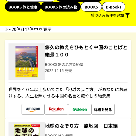
BOOKS 旅と健康
BOOKS 旅の読み物
BOOKS
D-Books
絞り込み条件を追加
1〜20件/147件中 を表示
悠久の教えをひもとく中国のことばと
絶景１００
BOOKS 旅の名言＆絶景
2022.12.15 発売
世界を４０年以上歩いてきた「地球の歩き方」があなたにお届
けする、人生を輝かせる中国の名言と癒やしの絶景集
詳細を見る
地球のなぞり方 旅地図 日本編
BOOKS 旅と健康