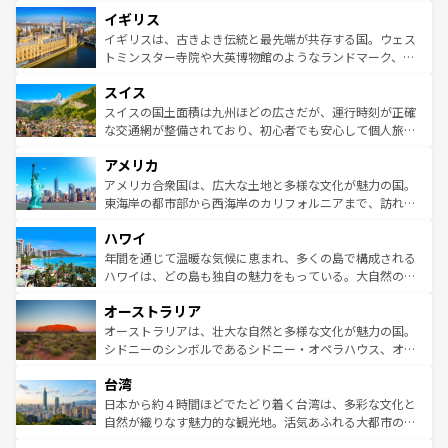
れ、フランス料理はユネスコ無形文化遺産にも登録されて
道から、未来を先取りするようなモダンな都市まで多様な
イギリス
いる。シャンパンの発祥地であるランス、プロヴァンスの
顔を持つこの国は、どこを歩いても飽きることがない。ベ
香り高いラベンダー畑など、多彩な楽しみ方が可能だ。さ
ルリンの文化的活気、バイエルン州のアルプスの絶景、そ
イギリスは、古きよき伝統と最先端が共存する国。ウェス
らに、パリ以外の地域にも魅力が溢れており、どの街角に
してライン川沿いのワイン畑といった風景は必見。ビール
トミンスター寺院や大英博物館のようなランドマーク、歴
も豊かな歴史と文化が息づいている。パリ以外の個性あふ
とソーセージを味わいながら地元の人と過ごす楽しい時間
史ある大学都市、美しい丘陵地帯や牧歌的な風景など、エ
れる地方に足を運ぶとそれぞれで全く異なる文化を体験で
スイス
は、お酒好きな人にはぜひ体験してほしい。 なお、新着の
リアごとに異なる魅力がある。また、優雅なアフタヌーン
きるだろう。 なお、新着のフランス情報は
コンテンツ一覧
ドイツ情報は
コンテンツ一覧
を参照してほしい。
ティー、ビール好きにはたまらない英国パブ、サッカー観
スイスの国土面積は九州ほどの広さだが、運行時刻が正確
を参照してほしい。
戦など、本場だからこそできる体験も豊富。イギリスを旅
な交通網が整備されており、初心者でも安心して個人旅行
して楽しみつくそう。 なお、新着のイギリス情報は
コンテ
を楽しめる。日本同様に時刻表どおりの旅が可能だ。中世
アメリカ
ンツ一覧
を参照してほしい。
の建物がそのまま残る町や、スイスならではのユニークな
博物館もあり、アルプス観光だけでなく町歩きも満喫する
アメリカ合衆国は、広大な土地と多様な文化が魅力の国。
ことができる。国民の所得が高いため物価も高いが、旅行
東海岸の都市部から西海岸のカリフォルニアまで、訪れる
者向けの交通パス提供のサービスもあり、うまく活用すれ
場所ごとに異なる風景と体験が待っている。ニューヨーク
ハワイ
ば市内交通費無料で観光を楽しむこともできる。 なお、新
のような巨大都市は、観光、ショッピング、エンターテイ
着のスイス情報は
コンテンツ一覧
を参照してほしい。
ンメントが詰まった刺激的なスポットだ。一方、アメリカ
年間を通じて温暖な気候に恵まれ、多くの島で構成される
西部には大自然が広がり、グランドキャニオンやイエロー
ハワイは、どの島も独自の魅力をもっている。大自然の神
ストーン国立公園といった絶景が堪能できる。さらに、南
秘を感じたいなら、火山が生み出した壮大な景観を誇るハ
オーストラリア
部のニューオーリンズでは、音楽と美食が融合した独特の
ワイ島は見逃せない。また、定番の観光地といえばオアフ
文化が魅力。旅行者はアメリカの各地域で異なる魅力を楽
島だが、静かな自然を求めるならマウイ島やカウアイ島が
オーストラリアは、壮大な自然と多様な文化が魅力の国。
しみながら、その多様性と豊かな歴史を感じることができ
おすすめ。エメラルドグリーンに輝く海をはじめ、豊かな
シドニーのシンボルであるシドニー・オペラハウス、オー
るだろう。車でのロードトリップや列車の旅も、アメリカ
文化や歴史が息づいている。「アロハスピリット」と呼ば
ストラリア東海岸北部に広がる大サンゴ礁地帯グレートバ
ならではの贅沢な旅のスタイルだ。 なお、新着のアメリカ
台湾
れるおもてなしの心で訪れる人々を迎えてくれるハワイの
リアリーフや大陸中央部にそびえるウルル（エアーズロッ
情報は
コンテンツ一覧
を参照してほしい。
人々、おいしいローカルフードやハワイアンミュージッ
ク）、タスマニアの美しい原生林やケアンズの熱帯雨林な
日本から約４時間ほどでたどり着く台湾は、多彩な文化と
ク、伝統的なフラダンスなど、すべてがハワイの魅力を彩
ど、見どころがたくさん。また、カフェやワイン、オージ
自然が織りなす魅力的な観光地。活気あふれる大都市の台
っている。訪れるたびに新しい発見と感動が待っているハ
ービーフなどの食文化も豊かで、美味しいものであふれて
北やノスタルジックな町並みが人気な九份（ジォウフェ