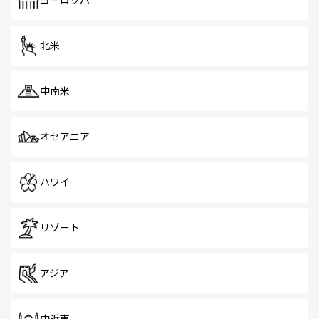
ヨーロッパ
だ。訪れる人を飽きさせないシンガポールで、多様な魅力
を体感しよう。 なお、新着のシンガポール情報は
コンテン
ツ一覧
を参照してほしい。
北米
中南米
オセアニア
ハワイ
リゾート
アジア