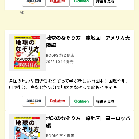
詳細を見る
AD
地球のなぞり方 旅地図 アメリカ大
陸編
BOOKS 旅と健康
2022.10.14 発売
各国の地形や関係性をなぞって学ぶ新しい地図本！国境や州、
川や街道、島など旅気分で地図をなぞって脳もイキイキ！
詳細を見る
地球のなぞり方 旅地図 ヨーロッパ
編
BOOKS 旅と健康