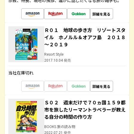
宗教、特長、現地の挨拶、誰かに話したくなる旅の雑学も。
詳細を見る
Ｒ０１ 地球の歩き方 リゾートスタ
イル ホノルル＆オアフ島 ２０１８
～２０１９
Resort Style
2017.10.04 発売
当社在庫切れ
詳細を見る
Ｓ０２ 週末だけで７０ヵ国１５９都
市を旅したリーマントラベラーが教え
る自分の時間の作り方
BOOKS 旅の読み物
2022.07.21 発売