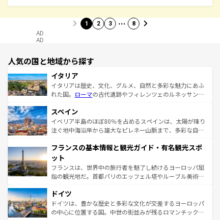
…
1
2
3
8
AD
AD
人気の国と地域から探す
イタリア
イタリアは歴史、文化、グルメ、自然と多彩な魅力にあふ
れた国。
ローマ
の古代遺跡やフィレンツェのルネッサンス
美術、ヴェネツィアの運河など、歴史あるスポットはもち
スペイン
ろん、トスカーナの美しい田園風景やアマルフィ海岸の絶
景など、自然景観も見逃せない。観光の合間には、本場の
イベリア半島のほぼ80％を占めるスペインは、太陽が降り
ピザやパスタなど、絶品のイタリア料理を堪能することも
注ぐ地中海沿岸から雄大なピレネー山脈まで、多彩な自然
できる。朝目覚めてから夜眠るまで、すべての瞬間を楽し
と文化が詰まったヨーロッパ屈指の旅行先だ。多様な地域
フランスの基本情報と観光ガイド・有名観光スポ
ませてくれるイタリアで、忘れられない旅をしてみよう！
文化が根付くこの国では、情熱的なフラメンコ、熱気あふ
なお、新着のイタリア情報は
コンテンツ一覧
を参照してほ
れる闘牛、そして美味しいタパスが生活の一部となってい
ット
しい。
る。首都マドリードの洗練された雰囲気や、バルセロナの
フランスは、世界中の旅行者を魅了し続けるヨーロッパ屈
アートに溢れた街角から、地方では古代ローマ遺跡や中世
指の観光地だ。首都パリのエッフェル塔やルーブル美術館
の城塞都市、穏やかなビーチリゾートまで多彩な表情を見
といった象徴的なスポットから、田舎町の古風な美しさま
せる。地方によって風土や気候が異なるスペインはその個
ドイツ
で、幅広い魅力が詰まっている。華麗な宮殿、歴史的な大
性で訪れる人を魅了する。 なお、新着のスペイン情報は
コ
聖堂、美しいビーチ、そして豊かな自然が、訪れる者を心
ドイツは、豊かな歴史と多彩な文化が交差するヨーロッパ
ンテンツ一覧
を参照してほしい。
から魅了する。また、フランスは美食の国としても知ら
の中心に位置する国。中世の街並みが残るロマンチック街