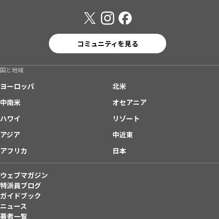
コミュニティを見る
国と地域
ヨーロッパ
北米
中南米
オセアニア
ハワイ
リゾート
アジア
中近東
アフリカ
日本
ウェブマガジン
特派員ブログ
ガイドブック
ニュース
著者一覧