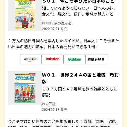
Ｓ０１ 今こそ学びたい日本のこと
知っているようで知らない 日本人の心、
食文化、職文化、信仰、地域の魅力など
BOOKS 旅の読み物
2022.07.21 発売
１万人の訪日外国人を案内したガイドが、日本人にこそ伝えた
い日本の魅力が満載。日本の再発見ができる１冊！
詳細を見る
Ｗ０１ 世界２４４の国と地域 改訂
版
１９７ヵ国と４７地域を旅の雑学とともに
解説
旅の図鑑
2024.07.18 発売
今こそ学びたい世界のことを集めました！首都、言語、民族、