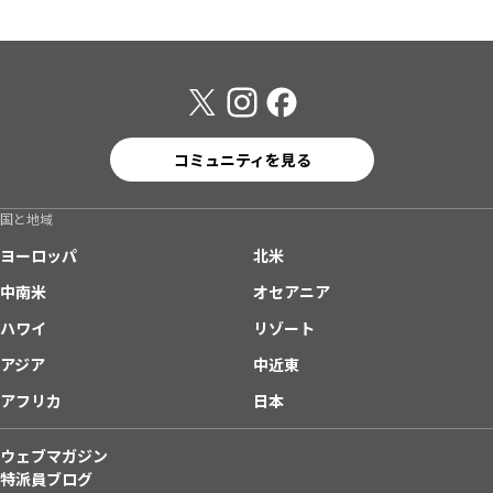
コミュニティを見る
国と地域
ヨーロッパ
北米
中南米
オセアニア
ハワイ
リゾート
アジア
中近東
アフリカ
日本
ウェブマガジン
特派員ブログ