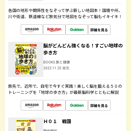
各国の地形や関係性をなぞって学ぶ新しい地図本！国境や州、
川や街道、鉄道線など旅気分で地図をなぞって脳もイキイキ！
詳細を見る
脳がどんどん強くなる！すごい地球の
歩き方
BOOKS 旅と健康
2022.11.25 発売
旅先で、近所で、自宅で今すぐ実践！楽しく脳を鍛える５０の
トレーニングを「地球の歩き方」が最新脳科学とともに解説
詳細を見る
Ｈ０１ 戦国
歴史時代