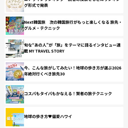
グ形式で発表
Next韓国旅 次の韓国旅行がもっと楽しくなる 旅先・
グルメ・テクニック
旬な“あの人”が「旅」をテーマに語るインタビュー連
載 MY TRAVEL STORY
今、こんな旅がしてみたい！地球の歩き方が選ぶ2026
年絶対行くべき旅先30
コスパもタイパもかなえる！賢者の旅テクニック
地球の歩き方♥偏愛ハワイ