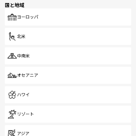
の多様性あふれるカラフルな町は、どこを歩いても新しい
国と地域
発見がある。さらに、治安のよさや充実した公共交通機関
も、旅行者にとっては魅力的なポイント。グルメも豊富
で、ホーカーズは地元の風情を楽しめる外せないスポット
ヨーロッパ
だ。訪れる人を飽きさせないシンガポールで、多様な魅力
を体感しよう。 なお、新着のシンガポール情報は
コンテン
ツ一覧
を参照してほしい。
北米
中南米
オセアニア
ハワイ
リゾート
アジア