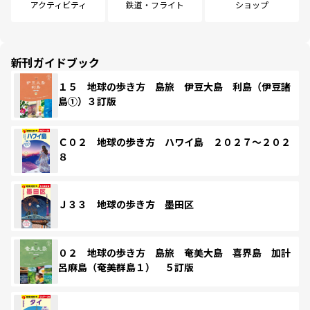
アクティビティ
鉄道・フライト
ショップ
新刊ガイドブック
１５ 地球の歩き方 島旅 伊豆大島 利島（伊豆諸
島①）３訂版
Ｃ０２ 地球の歩き方 ハワイ島 ２０２７～２０２
８
Ｊ３３ 地球の歩き方 墨田区
０２ 地球の歩き方 島旅 奄美大島 喜界島 加計
呂麻島（奄美群島１） ５訂版