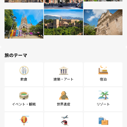
旅のテーマ
飲食
建築・アート
宿泊
イベント・観戦
世界遺産
リゾート