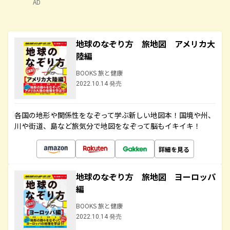
AD
地球のなぞり方 旅地図 アメリカ大
陸編
BOOKS 旅と健康
2022.10.14 発売
各国の地形や関係性をなぞって学ぶ新しい地図本！国境や州、
川や街道、島など旅気分で地図をなぞって脳もイキイキ！
詳細を見る
地球のなぞり方 旅地図 ヨーロッパ
編
BOOKS 旅と健康
2022.10.14 発売