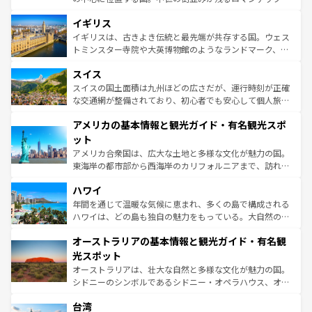
いる。シャンパンの発祥地であるランス、プロヴァンスの
道から、未来を先取りするようなモダンな都市まで多様な
香り高いラベンダー畑など、多彩な楽しみ方が可能だ。さ
イギリス
顔を持つこの国は、どこを歩いても飽きることがない。ベ
らに、パリ以外の地域にも魅力が溢れており、どの街角に
ルリンの文化的活気、バイエルン州のアルプスの絶景、そ
イギリスは、古きよき伝統と最先端が共存する国。ウェス
も豊かな歴史と文化が息づいている。パリ以外の個性あふ
してライン川沿いのワイン畑といった風景は必見。ビール
トミンスター寺院や大英博物館のようなランドマーク、歴
れる地方に足を運ぶとそれぞれで全く異なる文化を体験で
とソーセージを味わいながら地元の人と過ごす楽しい時間
史ある大学都市、美しい丘陵地帯や牧歌的な風景など、エ
きるだろう。 なお、新着のフランス情報は
コンテンツ一覧
スイス
は、お酒好きな人にはぜひ体験してほしい。 なお、新着の
リアごとに異なる魅力がある。また、優雅なアフタヌーン
を参照してほしい。
ドイツ情報は
コンテンツ一覧
を参照してほしい。
ティー、ビール好きにはたまらない英国パブ、サッカー観
スイスの国土面積は九州ほどの広さだが、運行時刻が正確
戦など、本場だからこそできる体験も豊富。イギリスを旅
な交通網が整備されており、初心者でも安心して個人旅行
して楽しみつくそう。 なお、新着のイギリス情報は
コンテ
を楽しめる。日本同様に時刻表どおりの旅が可能だ。中世
アメリカの基本情報と観光ガイド・有名観光スポ
ンツ一覧
を参照してほしい。
の建物がそのまま残る町や、スイスならではのユニークな
博物館もあり、アルプス観光だけでなく町歩きも満喫する
ット
ことができる。国民の所得が高いため物価も高いが、旅行
アメリカ合衆国は、広大な土地と多様な文化が魅力の国。
者向けの交通パス提供のサービスもあり、うまく活用すれ
東海岸の都市部から西海岸のカリフォルニアまで、訪れる
ば市内交通費無料で観光を楽しむこともできる。 なお、新
場所ごとに異なる風景と体験が待っている。ニューヨーク
着のスイス情報は
コンテンツ一覧
を参照してほしい。
ハワイ
のような巨大都市は、観光、ショッピング、エンターテイ
ンメントが詰まった刺激的なスポットだ。一方、アメリカ
年間を通じて温暖な気候に恵まれ、多くの島で構成される
西部には大自然が広がり、グランドキャニオンやイエロー
ハワイは、どの島も独自の魅力をもっている。大自然の神
ストーン国立公園といった絶景が堪能できる。さらに、南
秘を感じたいなら、火山が生み出した壮大な景観を誇るハ
オーストラリアの基本情報と観光ガイド・有名観
部のニューオーリンズでは、音楽と美食が融合した独特の
ワイ島は見逃せない。また、定番の観光地といえばオアフ
文化が魅力。旅行者はアメリカの各地域で異なる魅力を楽
島だが、静かな自然を求めるならマウイ島やカウアイ島が
光スポット
しみながら、その多様性と豊かな歴史を感じることができ
おすすめ。エメラルドグリーンに輝く海をはじめ、豊かな
オーストラリアは、壮大な自然と多様な文化が魅力の国。
るだろう。車でのロードトリップや列車の旅も、アメリカ
文化や歴史が息づいている。「アロハスピリット」と呼ば
シドニーのシンボルであるシドニー・オペラハウス、オー
ならではの贅沢な旅のスタイルだ。 なお、新着のアメリカ
れるおもてなしの心で訪れる人々を迎えてくれるハワイの
ストラリア東海岸北部に広がる大サンゴ礁地帯グレートバ
情報は
コンテンツ一覧
を参照してほしい。
人々、おいしいローカルフードやハワイアンミュージッ
台湾
リアリーフや大陸中央部にそびえるウルル（エアーズロッ