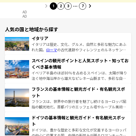
…
1
2
3
7
AD
AD
人気の国と地域から探す
イタリア
イタリアは歴史、文化、グルメ、自然と多彩な魅力にあふ
れた国。
ローマ
の古代遺跡やフィレンツェのルネッサンス
美術、ヴェネツィアの運河など、歴史あるスポットはもち
スペインの観光ポイントと人気スポット・知ってお
ろん、トスカーナの美しい田園風景やアマルフィ海岸の絶
景など、自然景観も見逃せない。観光の合間には、本場の
くべき基本情報
ピザやパスタなど、絶品のイタリア料理を堪能することも
イベリア半島のほぼ80％を占めるスペインは、太陽が降り
できる。朝目覚めてから夜眠るまで、すべての瞬間を楽し
注ぐ地中海沿岸から雄大なピレネー山脈まで、多彩な自然
ませてくれるイタリアで、忘れられない旅をしてみよう！
と文化が詰まったヨーロッパ屈指の旅行先だ。多様な地域
なお、新着のイタリア情報は
コンテンツ一覧
を参照してほ
フランスの基本情報と観光ガイド・有名観光スポ
文化が根付くこの国では、情熱的なフラメンコ、熱気あふ
しい。
れる闘牛、そして美味しいタパスが生活の一部となってい
ット
る。首都マドリードの洗練された雰囲気や、バルセロナの
フランスは、世界中の旅行者を魅了し続けるヨーロッパ屈
アートに溢れた街角から、地方では古代ローマ遺跡や中世
指の観光地だ。首都パリのエッフェル塔やルーブル美術館
の城塞都市、穏やかなビーチリゾートまで多彩な表情を見
といった象徴的なスポットから、田舎町の古風な美しさま
せる。地方によって風土や気候が異なるスペインはその個
ドイツの基本情報と観光ガイド・有名観光スポッ
で、幅広い魅力が詰まっている。華麗な宮殿、歴史的な大
性で訪れる人を魅了する。 なお、新着のスペイン情報は
コ
聖堂、美しいビーチ、そして豊かな自然が、訪れる者を心
ト
ンテンツ一覧
を参照してほしい。
から魅了する。また、フランスは美食の国としても知ら
ドイツは、豊かな歴史と多彩な文化が交差するヨーロッパ
れ、フランス料理はユネスコ無形文化遺産にも登録されて
の中心に位置する国。中世の街並みが残るロマンチック街