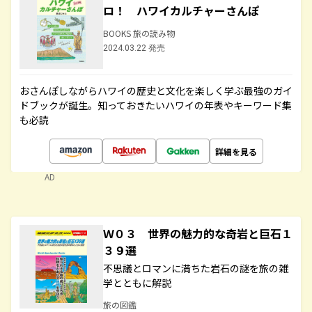
ロ！ ハワイカルチャーさんぽ
BOOKS 旅の読み物
2024.03.22 発売
おさんぽしながらハワイの歴史と文化を楽しく学ぶ最強のガイ
ドブックが誕生。知っておきたいハワイの年表やキーワード集
も必読
詳細を見る
AD
Ｗ０３ 世界の魅力的な奇岩と巨石１
３９選
不思議とロマンに満ちた岩石の謎を旅の雑
学とともに解説
旅の図鑑