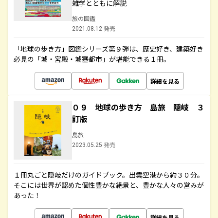
雑学とともに解説
旅の図鑑
2021.08.12 発売
「地球の歩き方」図鑑シリーズ第９弾は、歴史好き、建築好き
必見の「城・宮殿・城塞都市」が堪能できる１冊。
詳細を見る
０９ 地球の歩き方 島旅 隠岐 ３
訂版
島旅
2023.05.25 発売
１冊丸ごと隠岐だけのガイドブック。出雲空港から約３０分。
そこには世界が認めた個性豊かな絶景と、豊かな人々の営みが
あった！
詳細を見る