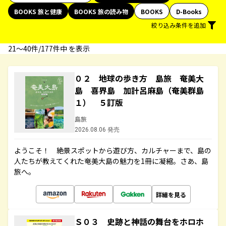
BOOKS 旅と健康
BOOKS 旅の読み物
BOOKS
D-Books
絞り込み条件を追加
21〜40件/177件中 を表示
０２ 地球の歩き方 島旅 奄美大
島 喜界島 加計呂麻島（奄美群島
１） ５訂版
島旅
2026.08.06 発売
ようこそ！ 絶景スポットから遊び方、カルチャーまで、島の
人たちが教えてくれた奄美大島の魅力を1冊に凝縮。さあ、島
旅へ。
詳細を見る
Ｓ０３ 史跡と神話の舞台をホロホ