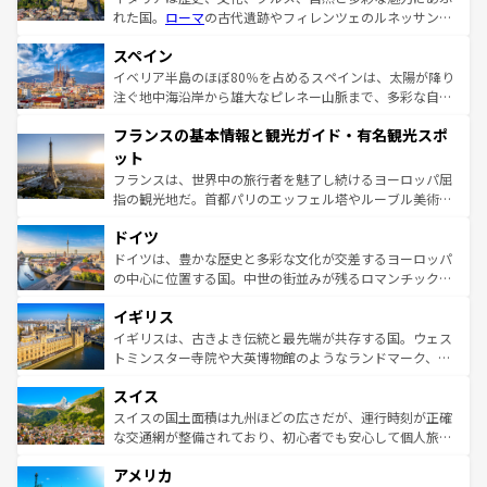
れた国。
ローマ
の古代遺跡やフィレンツェのルネッサンス
美術、ヴェネツィアの運河など、歴史あるスポットはもち
スペイン
ろん、トスカーナの美しい田園風景やアマルフィ海岸の絶
景など、自然景観も見逃せない。観光の合間には、本場の
イベリア半島のほぼ80％を占めるスペインは、太陽が降り
ピザやパスタなど、絶品のイタリア料理を堪能することも
注ぐ地中海沿岸から雄大なピレネー山脈まで、多彩な自然
できる。朝目覚めてから夜眠るまで、すべての瞬間を楽し
と文化が詰まったヨーロッパ屈指の旅行先だ。多様な地域
フランスの基本情報と観光ガイド・有名観光スポ
ませてくれるイタリアで、忘れられない旅をしてみよう！
文化が根付くこの国では、情熱的なフラメンコ、熱気あふ
なお、新着のイタリア情報は
コンテンツ一覧
を参照してほ
れる闘牛、そして美味しいタパスが生活の一部となってい
ット
しい。
る。首都マドリードの洗練された雰囲気や、バルセロナの
フランスは、世界中の旅行者を魅了し続けるヨーロッパ屈
アートに溢れた街角から、地方では古代ローマ遺跡や中世
指の観光地だ。首都パリのエッフェル塔やルーブル美術館
の城塞都市、穏やかなビーチリゾートまで多彩な表情を見
といった象徴的なスポットから、田舎町の古風な美しさま
せる。地方によって風土や気候が異なるスペインはその個
ドイツ
で、幅広い魅力が詰まっている。華麗な宮殿、歴史的な大
性で訪れる人を魅了する。 なお、新着のスペイン情報は
コ
聖堂、美しいビーチ、そして豊かな自然が、訪れる者を心
ドイツは、豊かな歴史と多彩な文化が交差するヨーロッパ
ンテンツ一覧
を参照してほしい。
から魅了する。また、フランスは美食の国としても知ら
の中心に位置する国。中世の街並みが残るロマンチック街
れ、フランス料理はユネスコ無形文化遺産にも登録されて
道から、未来を先取りするようなモダンな都市まで多様な
イギリス
いる。シャンパンの発祥地であるランス、プロヴァンスの
顔を持つこの国は、どこを歩いても飽きることがない。ベ
香り高いラベンダー畑など、多彩な楽しみ方が可能だ。さ
ルリンの文化的活気、バイエルン州のアルプスの絶景、そ
イギリスは、古きよき伝統と最先端が共存する国。ウェス
らに、パリ以外の地域にも魅力が溢れており、どの街角に
してライン川沿いのワイン畑といった風景は必見。ビール
トミンスター寺院や大英博物館のようなランドマーク、歴
も豊かな歴史と文化が息づいている。パリ以外の個性あふ
とソーセージを味わいながら地元の人と過ごす楽しい時間
史ある大学都市、美しい丘陵地帯や牧歌的な風景など、エ
れる地方に足を運ぶとそれぞれで全く異なる文化を体験で
スイス
は、お酒好きな人にはぜひ体験してほしい。 なお、新着の
リアごとに異なる魅力がある。また、優雅なアフタヌーン
きるだろう。 なお、新着のフランス情報は
コンテンツ一覧
ドイツ情報は
コンテンツ一覧
を参照してほしい。
ティー、ビール好きにはたまらない英国パブ、サッカー観
スイスの国土面積は九州ほどの広さだが、運行時刻が正確
を参照してほしい。
戦など、本場だからこそできる体験も豊富。イギリスを旅
な交通網が整備されており、初心者でも安心して個人旅行
して楽しみつくそう。 なお、新着のイギリス情報は
コンテ
を楽しめる。日本同様に時刻表どおりの旅が可能だ。中世
アメリカ
ンツ一覧
を参照してほしい。
の建物がそのまま残る町や、スイスならではのユニークな