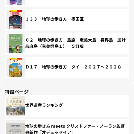
Ｊ３３ 地球の歩き方 墨田区
０２ 地球の歩き方 島旅 奄美大島 喜界島 加計
呂麻島（奄美群島１） ５訂版
Ｄ１７ 地球の歩き方 タイ ２０２７～２０２８
特設ページ
世界遺産ランキング
地球の歩き方 meets クリストファー・ノーラン監督
最新作『オデュッセイア』