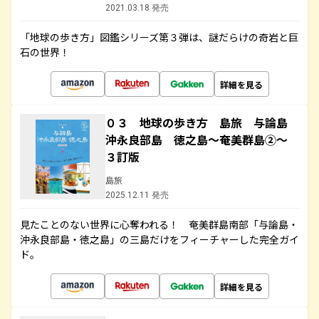
2021.03.18 発売
「地球の歩き方」図鑑シリーズ第３弾は、謎だらけの奇岩と巨
石の世界！
詳細を見る
０３ 地球の歩き方 島旅 与論島
沖永良部島 徳之島～奄美群島②～
３訂版
島旅
2025.12.11 発売
見たことのない世界に心奪われる！ 奄美群島南部「与論島・
沖永良部島・徳之島」の三島だけをフィーチャーした完全ガイ
ド。
詳細を見る