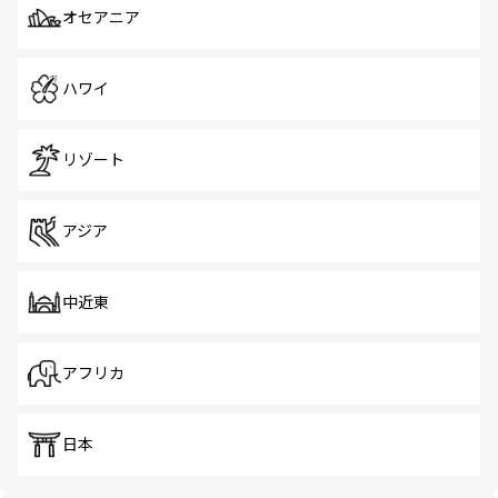
オセアニア
ハワイ
リゾート
アジア
中近東
アフリカ
日本