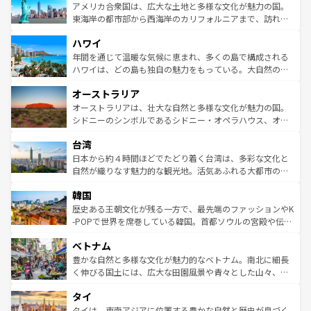
博物館もあり、アルプス観光だけでなく町歩きも満喫する
アメリカ合衆国は、広大な土地と多様な文化が魅力の国。
ことができる。国民の所得が高いため物価も高いが、旅行
東海岸の都市部から西海岸のカリフォルニアまで、訪れる
者向けの交通パス提供のサービスもあり、うまく活用すれ
場所ごとに異なる風景と体験が待っている。ニューヨーク
ハワイ
ば市内交通費無料で観光を楽しむこともできる。 なお、新
のような巨大都市は、観光、ショッピング、エンターテイ
着のスイス情報は
コンテンツ一覧
を参照してほしい。
ンメントが詰まった刺激的なスポットだ。一方、アメリカ
年間を通じて温暖な気候に恵まれ、多くの島で構成される
西部には大自然が広がり、グランドキャニオンやイエロー
ハワイは、どの島も独自の魅力をもっている。大自然の神
ストーン国立公園といった絶景が堪能できる。さらに、南
秘を感じたいなら、火山が生み出した壮大な景観を誇るハ
オーストラリア
部のニューオーリンズでは、音楽と美食が融合した独特の
ワイ島は見逃せない。また、定番の観光地といえばオアフ
文化が魅力。旅行者はアメリカの各地域で異なる魅力を楽
島だが、静かな自然を求めるならマウイ島やカウアイ島が
オーストラリアは、壮大な自然と多様な文化が魅力の国。
しみながら、その多様性と豊かな歴史を感じることができ
おすすめ。エメラルドグリーンに輝く海をはじめ、豊かな
シドニーのシンボルであるシドニー・オペラハウス、オー
るだろう。車でのロードトリップや列車の旅も、アメリカ
文化や歴史が息づいている。「アロハスピリット」と呼ば
ストラリア東海岸北部に広がる大サンゴ礁地帯グレートバ
ならではの贅沢な旅のスタイルだ。 なお、新着のアメリカ
台湾
れるおもてなしの心で訪れる人々を迎えてくれるハワイの
リアリーフや大陸中央部にそびえるウルル（エアーズロッ
情報は
コンテンツ一覧
を参照してほしい。
人々、おいしいローカルフードやハワイアンミュージッ
ク）、タスマニアの美しい原生林やケアンズの熱帯雨林な
日本から約４時間ほどでたどり着く台湾は、多彩な文化と
ク、伝統的なフラダンスなど、すべてがハワイの魅力を彩
ど、見どころがたくさん。また、カフェやワイン、オージ
自然が織りなす魅力的な観光地。活気あふれる大都市の台
っている。訪れるたびに新しい発見と感動が待っているハ
ービーフなどの食文化も豊かで、美味しいものであふれて
北やノスタルジックな町並みが人気な九份（ジォウフェ
ワイを、存分に味わってほしい。 なお、新着のハワイ情報
韓国
いる。アクティビティも充実しており、サーフィンやダイ
ン）、静ひつな山岳地帯である台湾東部など、都市の喧騒
は
コンテンツ一覧
を参照してほしい。
ビング、ハイキングなど、アウトドア好きにはたまらな
と山間の静けさが共存しており、訪れる人に新しい発見と
歴史ある王朝文化が残る一方で、最先端のファッションやK
い。オーストラリアの多彩な魅力を存分に味わいつくそ
驚きをもたらしてくれる。また、奥深い台湾の食文化も魅
-POPで世界を席巻している韓国。首都ソウルの宮殿や伝統
う。 なお、新着のオーストラリア情報は
コンテンツ一覧
を
力で、夜市などの屋台グルメから高級料理、ヘルシーで美
家屋が並ぶエリアでは韓国の歴史と文化に浸ることがで
参照してほしい。
ベトナム
容にもいいと評判のスイーツなど、バラエティ豊かな料理
き、地方に足を延ばせば四季折々の自然美を楽しむことが
が味わえる。 なお、新着の台湾情報は
コンテンツ一覧
を参
できる。そして、キムチや焼肉、絶品のストリートフード
豊かな自然と多様な文化が魅力的なベトナム。南北に細長
照してほしい。
まで、さまざまな韓国料理が待っている。夜には、韓国な
く伸びる国土には、広大な田園風景や青々とした山々、世
らではのナイトライフも堪能できる。あたたかいホスピタ
界遺産に登録された壮大な自然景観が点在し、都市部では
タイ
リティに包まれながら、韓国の多彩な魅力を心ゆくまで味
急速な発展と共に伝統が息づく。ハノイの古い町並みやホ
わってみてほしい。 なお、新着の韓国情報は
コンテンツ一
ーチミン市のフランス統治時代の建物も、独特の雰囲気を
タイは、東南アジアに位置する豊かな自然と歴史が息づく