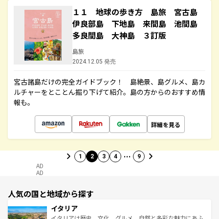
１１ 地球の歩き方 島旅 宮古島
伊良部島 下地島 来間島 池間島
多良間島 大神島 ３訂版
島旅
2024.12.05 発売
宮古諸島だけの完全ガイドブック！ 島絶景、島グルメ、島カ
ルチャーをとことん掘り下げて紹介。島の方からのおすすめ情
報も。
詳細を見る
…
1
2
3
4
9
AD
AD
人気の国と地域から探す
イタリア
イタリアは歴史、文化、グルメ、自然と多彩な魅力にあふ