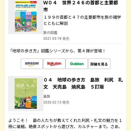
Ｗ０４ 世界２４６の首都と主要都
市
１９９の首都と４７の主要都市を旅の雑学
とともに解説
旅の図鑑
2021.03.18 発売
「地球の歩き方」図鑑シリーズから、第４弾が登場！
詳細を見る
０４ 地球の歩き方 島旅 利尻 礼
文 天売島 焼尻島 ５訂版
島旅
2026.02.13 発売
ようこそ！ 島の人たちが教えてくれた利尻・礼文の魅力を１
冊に凝縮。絶景スポットから遊び方、カルチャーまで。さあ、