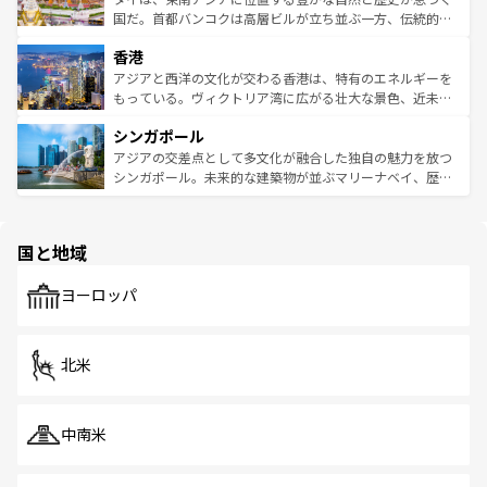
覧
を参照してほしい。
醸し出している。また、バラエティの豊かさとおいしさで
国だ。首都バンコクは高層ビルが立ち並ぶ一方、伝統的な
世界中の食通を魅了してやまないベトナム料理も魅力のひ
寺院や市場がいたるところに点在し、古きよき文化と現代
香港
とつ。フォーやバインミー、ベトナムコーヒーなどは、ぜ
の活気が交差している。北部ではチェンマイなどの山岳地
ひ現地で味わいたい。どの地域を訪れてもあたたかい人々
帯で自然と触れ合い、南部ではプーケットやクラビの美し
アジアと西洋の文化が交わる香港は、特有のエネルギーを
が旅行者を迎えてくれるので、きっと忘れられない旅にな
いビーチでリゾート気分を楽しむことができる。タイ料理
もっている。ヴィクトリア湾に広がる壮大な景色、近未来
るはずだ。 なお、新着のベトナム情報は
コンテンツ一覧
を
は世界的に有名で、屋台から高級レストランまで味覚を刺
的なアートスポット、そして歴史と現代が融合した町並
参照してほしい。
シンガポール
激する。気候は一年中温暖で、どの季節にも異なる楽しみ
み、どこを訪れても感動するはず。観光スポットが密集し
が待っている。親しみやすいタイの人々、仏教を中心とし
ており、効率よく見どころを回れるのも魅力。息をのむよ
アジアの交差点として多文化が融合した独自の魅力を放つ
た文化、そして多様な観光資源が、訪れる旅人を魅了し続
うな絶景から文化的な体験まで、香港を存分に楽しみ尽く
シンガポール。未来的な建築物が並ぶマリーナベイ、歴史
ける。 なお、新着のタイ情報は
コンテンツ一覧
を参照して
そう。 なお、新着の香港情報は
コンテンツ一覧
を参照して
と伝統を感じられるエスニックタウン、多数の緑豊かな公
ほしい。
ほしい。
園や自然保護区など、自然が調和した近代的な景観と文化
の多様性あふれるカラフルな町は、どこを歩いても新しい
国と地域
発見がある。さらに、治安のよさや充実した公共交通機関
も、旅行者にとっては魅力的なポイント。グルメも豊富
で、ホーカーズは地元の風情を楽しめる外せないスポット
ヨーロッパ
だ。訪れる人を飽きさせないシンガポールで、多様な魅力
を体感しよう。 なお、新着のシンガポール情報は
コンテン
ツ一覧
を参照してほしい。
北米
中南米