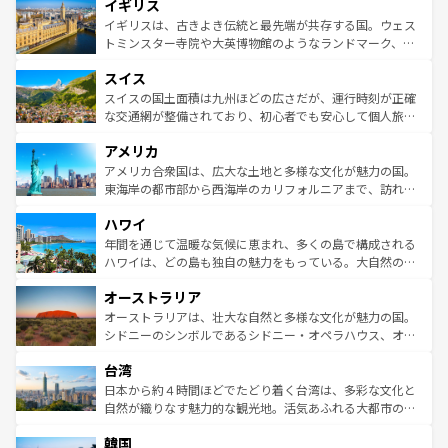
イギリス
いる。シャンパンの発祥地であるランス、プロヴァンスの
顔を持つこの国は、どこを歩いても飽きることがない。ベ
香り高いラベンダー畑など、多彩な楽しみ方が可能だ。さ
ルリンの文化的活気、バイエルン州のアルプスの絶景、そ
イギリスは、古きよき伝統と最先端が共存する国。ウェス
らに、パリ以外の地域にも魅力が溢れており、どの街角に
してライン川沿いのワイン畑といった風景は必見。ビール
トミンスター寺院や大英博物館のようなランドマーク、歴
も豊かな歴史と文化が息づいている。パリ以外の個性あふ
とソーセージを味わいながら地元の人と過ごす楽しい時間
史ある大学都市、美しい丘陵地帯や牧歌的な風景など、エ
れる地方に足を運ぶとそれぞれで全く異なる文化を体験で
スイス
は、お酒好きな人にはぜひ体験してほしい。 なお、新着の
リアごとに異なる魅力がある。また、優雅なアフタヌーン
きるだろう。 なお、新着のフランス情報は
コンテンツ一覧
ドイツ情報は
コンテンツ一覧
を参照してほしい。
ティー、ビール好きにはたまらない英国パブ、サッカー観
スイスの国土面積は九州ほどの広さだが、運行時刻が正確
を参照してほしい。
戦など、本場だからこそできる体験も豊富。イギリスを旅
な交通網が整備されており、初心者でも安心して個人旅行
して楽しみつくそう。 なお、新着のイギリス情報は
コンテ
を楽しめる。日本同様に時刻表どおりの旅が可能だ。中世
アメリカ
ンツ一覧
を参照してほしい。
の建物がそのまま残る町や、スイスならではのユニークな
博物館もあり、アルプス観光だけでなく町歩きも満喫する
アメリカ合衆国は、広大な土地と多様な文化が魅力の国。
ことができる。国民の所得が高いため物価も高いが、旅行
東海岸の都市部から西海岸のカリフォルニアまで、訪れる
者向けの交通パス提供のサービスもあり、うまく活用すれ
場所ごとに異なる風景と体験が待っている。ニューヨーク
ハワイ
ば市内交通費無料で観光を楽しむこともできる。 なお、新
のような巨大都市は、観光、ショッピング、エンターテイ
着のスイス情報は
コンテンツ一覧
を参照してほしい。
ンメントが詰まった刺激的なスポットだ。一方、アメリカ
年間を通じて温暖な気候に恵まれ、多くの島で構成される
西部には大自然が広がり、グランドキャニオンやイエロー
ハワイは、どの島も独自の魅力をもっている。大自然の神
ストーン国立公園といった絶景が堪能できる。さらに、南
秘を感じたいなら、火山が生み出した壮大な景観を誇るハ
オーストラリア
部のニューオーリンズでは、音楽と美食が融合した独特の
ワイ島は見逃せない。また、定番の観光地といえばオアフ
文化が魅力。旅行者はアメリカの各地域で異なる魅力を楽
島だが、静かな自然を求めるならマウイ島やカウアイ島が
オーストラリアは、壮大な自然と多様な文化が魅力の国。
しみながら、その多様性と豊かな歴史を感じることができ
おすすめ。エメラルドグリーンに輝く海をはじめ、豊かな
シドニーのシンボルであるシドニー・オペラハウス、オー
るだろう。車でのロードトリップや列車の旅も、アメリカ
文化や歴史が息づいている。「アロハスピリット」と呼ば
ストラリア東海岸北部に広がる大サンゴ礁地帯グレートバ
ならではの贅沢な旅のスタイルだ。 なお、新着のアメリカ
台湾
れるおもてなしの心で訪れる人々を迎えてくれるハワイの
リアリーフや大陸中央部にそびえるウルル（エアーズロッ
情報は
コンテンツ一覧
を参照してほしい。
人々、おいしいローカルフードやハワイアンミュージッ
ク）、タスマニアの美しい原生林やケアンズの熱帯雨林な
日本から約４時間ほどでたどり着く台湾は、多彩な文化と
ク、伝統的なフラダンスなど、すべてがハワイの魅力を彩
ど、見どころがたくさん。また、カフェやワイン、オージ
自然が織りなす魅力的な観光地。活気あふれる大都市の台
っている。訪れるたびに新しい発見と感動が待っているハ
ービーフなどの食文化も豊かで、美味しいものであふれて
北やノスタルジックな町並みが人気な九份（ジォウフェ
ワイを、存分に味わってほしい。 なお、新着のハワイ情報
韓国
いる。アクティビティも充実しており、サーフィンやダイ
ン）、静ひつな山岳地帯である台湾東部など、都市の喧騒