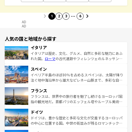
…
1
2
3
6
AD
AD
人気の国と地域から探す
イタリア
イタリアは歴史、文化、グルメ、自然と多彩な魅力にあふ
れた国。
ローマ
の古代遺跡やフィレンツェのルネッサンス
美術、ヴェネツィアの運河など、歴史あるスポットはもち
スペイン
ろん、トスカーナの美しい田園風景やアマルフィ海岸の絶
景など、自然景観も見逃せない。観光の合間には、本場の
イベリア半島のほぼ80％を占めるスペインは、太陽が降り
ピザやパスタなど、絶品のイタリア料理を堪能することも
注ぐ地中海沿岸から雄大なピレネー山脈まで、多彩な自然
できる。朝目覚めてから夜眠るまで、すべての瞬間を楽し
と文化が詰まったヨーロッパ屈指の旅行先だ。多様な地域
フランス
ませてくれるイタリアで、忘れられない旅をしてみよう！
文化が根付くこの国では、情熱的なフラメンコ、熱気あふ
なお、新着のイタリア情報は
コンテンツ一覧
を参照してほ
れる闘牛、そして美味しいタパスが生活の一部となってい
フランスは、世界中の旅行者を魅了し続けるヨーロッパ屈
しい。
る。首都マドリードの洗練された雰囲気や、バルセロナの
指の観光地だ。首都パリのエッフェル塔やルーブル美術館
アートに溢れた街角から、地方では古代ローマ遺跡や中世
といった象徴的なスポットから、田舎町の古風な美しさま
ドイツ
の城塞都市、穏やかなビーチリゾートまで多彩な表情を見
で、幅広い魅力が詰まっている。華麗な宮殿、歴史的な大
せる。地方によって風土や気候が異なるスペインはその個
聖堂、美しいビーチ、そして豊かな自然が、訪れる者を心
ドイツは、豊かな歴史と多彩な文化が交差するヨーロッパ
性で訪れる人を魅了する。 なお、新着のスペイン情報は
コ
から魅了する。また、フランスは美食の国としても知ら
の中心に位置する国。中世の街並みが残るロマンチック街
ンテンツ一覧
を参照してほしい。
れ、フランス料理はユネスコ無形文化遺産にも登録されて
道から、未来を先取りするようなモダンな都市まで多様な