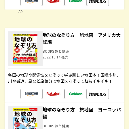
詳細を見る
AD
地球のなぞり方 旅地図 アメリカ大
陸編
BOOKS 旅と健康
2022.10.14 発売
各国の地形や関係性をなぞって学ぶ新しい地図本！国境や州、
川や街道、島など旅気分で地図をなぞって脳もイキイキ！
詳細を見る
地球のなぞり方 旅地図 ヨーロッパ
編
BOOKS 旅と健康