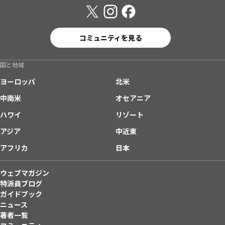
コミュニティを見る
国と地域
ヨーロッパ
北米
中南米
オセアニア
ハワイ
リゾート
アジア
中近東
アフリカ
日本
ウェブマガジン
特派員ブログ
ガイドブック
ニュース
著者一覧