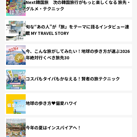
Next韓国旅 次の韓国旅行がもっと楽しくなる 旅先・
グルメ・テクニック
旬な“あの人”が「旅」をテーマに語るインタビュー連
載 MY TRAVEL STORY
今、こんな旅がしてみたい！地球の歩き方が選ぶ2026
年絶対行くべき旅先30
コスパもタイパもかなえる！賢者の旅テクニック
地球の歩き方♥偏愛ハワイ
今年の夏はインスパイアへ！