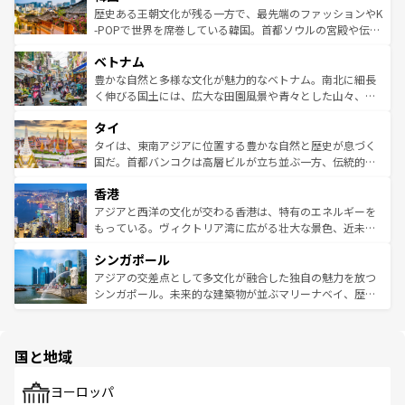
は
コンテンツ一覧
を参照してほしい。
ビング、ハイキングなど、アウトドア好きにはたまらな
と山間の静けさが共存しており、訪れる人に新しい発見と
歴史ある王朝文化が残る一方で、最先端のファッションやK
い。オーストラリアの多彩な魅力を存分に味わいつくそ
驚きをもたらしてくれる。また、奥深い台湾の食文化も魅
-POPで世界を席巻している韓国。首都ソウルの宮殿や伝統
う。 なお、新着のオーストラリア情報は
コンテンツ一覧
を
力で、夜市などの屋台グルメから高級料理、ヘルシーで美
家屋が並ぶエリアでは韓国の歴史と文化に浸ることがで
参照してほしい。
ベトナム
容にもいいと評判のスイーツなど、バラエティ豊かな料理
き、地方に足を延ばせば四季折々の自然美を楽しむことが
が味わえる。 なお、新着の台湾情報は
コンテンツ一覧
を参
できる。そして、キムチや焼肉、絶品のストリートフード
豊かな自然と多様な文化が魅力的なベトナム。南北に細長
照してほしい。
まで、さまざまな韓国料理が待っている。夜には、韓国な
く伸びる国土には、広大な田園風景や青々とした山々、世
らではのナイトライフも堪能できる。あたたかいホスピタ
界遺産に登録された壮大な自然景観が点在し、都市部では
タイ
リティに包まれながら、韓国の多彩な魅力を心ゆくまで味
急速な発展と共に伝統が息づく。ハノイの古い町並みやホ
わってみてほしい。 なお、新着の韓国情報は
コンテンツ一
ーチミン市のフランス統治時代の建物も、独特の雰囲気を
タイは、東南アジアに位置する豊かな自然と歴史が息づく
覧
を参照してほしい。
醸し出している。また、バラエティの豊かさとおいしさで
国だ。首都バンコクは高層ビルが立ち並ぶ一方、伝統的な
世界中の食通を魅了してやまないベトナム料理も魅力のひ
寺院や市場がいたるところに点在し、古きよき文化と現代
香港
とつ。フォーやバインミー、ベトナムコーヒーなどは、ぜ
の活気が交差している。北部ではチェンマイなどの山岳地
ひ現地で味わいたい。どの地域を訪れてもあたたかい人々
帯で自然と触れ合い、南部ではプーケットやクラビの美し
アジアと西洋の文化が交わる香港は、特有のエネルギーを
が旅行者を迎えてくれるので、きっと忘れられない旅にな
いビーチでリゾート気分を楽しむことができる。タイ料理
もっている。ヴィクトリア湾に広がる壮大な景色、近未来
るはずだ。 なお、新着のベトナム情報は
コンテンツ一覧
を
は世界的に有名で、屋台から高級レストランまで味覚を刺
的なアートスポット、そして歴史と現代が融合した町並
参照してほしい。
シンガポール
激する。気候は一年中温暖で、どの季節にも異なる楽しみ
み、どこを訪れても感動するはず。観光スポットが密集し
が待っている。親しみやすいタイの人々、仏教を中心とし
ており、効率よく見どころを回れるのも魅力。息をのむよ
アジアの交差点として多文化が融合した独自の魅力を放つ
た文化、そして多様な観光資源が、訪れる旅人を魅了し続
うな絶景から文化的な体験まで、香港を存分に楽しみ尽く
シンガポール。未来的な建築物が並ぶマリーナベイ、歴史
ける。 なお、新着のタイ情報は
コンテンツ一覧
を参照して
そう。 なお、新着の香港情報は
コンテンツ一覧
を参照して
と伝統を感じられるエスニックタウン、多数の緑豊かな公
ほしい。
ほしい。
園や自然保護区など、自然が調和した近代的な景観と文化
の多様性あふれるカラフルな町は、どこを歩いても新しい
国と地域
発見がある。さらに、治安のよさや充実した公共交通機関
も、旅行者にとっては魅力的なポイント。グルメも豊富
で、ホーカーズは地元の風情を楽しめる外せないスポット
ヨーロッパ