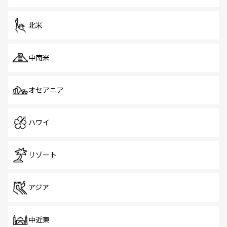
だ。訪れる人を飽きさせないシンガポールで、多様な魅力
を体感しよう。 なお、新着のシンガポール情報は
コンテン
ツ一覧
を参照してほしい。
北米
中南米
オセアニア
ハワイ
リゾート
アジア
中近東