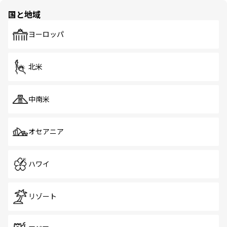
の多様性あふれるカラフルな町は、どこを歩いても新しい
国と地域
発見がある。さらに、治安のよさや充実した公共交通機関
も、旅行者にとっては魅力的なポイント。グルメも豊富
で、ホーカーズは地元の風情を楽しめる外せないスポット
ヨーロッパ
だ。訪れる人を飽きさせないシンガポールで、多様な魅力
を体感しよう。 なお、新着のシンガポール情報は
コンテン
ツ一覧
を参照してほしい。
北米
中南米
オセアニア
ハワイ
リゾート