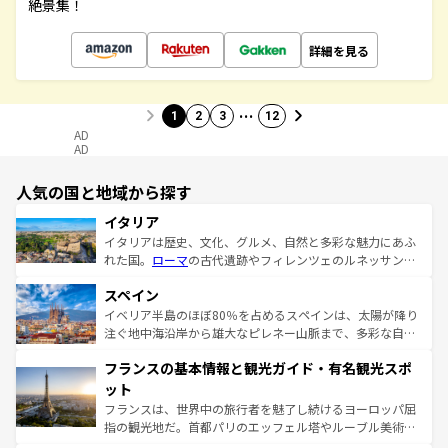
絶景集！
詳細を見る
…
1
2
3
12
AD
AD
人気の国と地域から探す
イタリア
イタリアは歴史、文化、グルメ、自然と多彩な魅力にあふ
れた国。
ローマ
の古代遺跡やフィレンツェのルネッサンス
美術、ヴェネツィアの運河など、歴史あるスポットはもち
スペイン
ろん、トスカーナの美しい田園風景やアマルフィ海岸の絶
景など、自然景観も見逃せない。観光の合間には、本場の
イベリア半島のほぼ80％を占めるスペインは、太陽が降り
ピザやパスタなど、絶品のイタリア料理を堪能することも
注ぐ地中海沿岸から雄大なピレネー山脈まで、多彩な自然
できる。朝目覚めてから夜眠るまで、すべての瞬間を楽し
と文化が詰まったヨーロッパ屈指の旅行先だ。多様な地域
フランスの基本情報と観光ガイド・有名観光スポ
ませてくれるイタリアで、忘れられない旅をしてみよう！
文化が根付くこの国では、情熱的なフラメンコ、熱気あふ
なお、新着のイタリア情報は
コンテンツ一覧
を参照してほ
れる闘牛、そして美味しいタパスが生活の一部となってい
ット
しい。
る。首都マドリードの洗練された雰囲気や、バルセロナの
フランスは、世界中の旅行者を魅了し続けるヨーロッパ屈
アートに溢れた街角から、地方では古代ローマ遺跡や中世
指の観光地だ。首都パリのエッフェル塔やルーブル美術館
の城塞都市、穏やかなビーチリゾートまで多彩な表情を見
といった象徴的なスポットから、田舎町の古風な美しさま