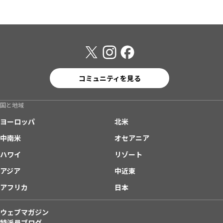
コミュニティを見る
国と地域
ヨーロッパ
北米
中南米
オセアニア
ハワイ
リゾート
アジア
中近東
アフリカ
日本
ウェブマガジン
特派員ブログ