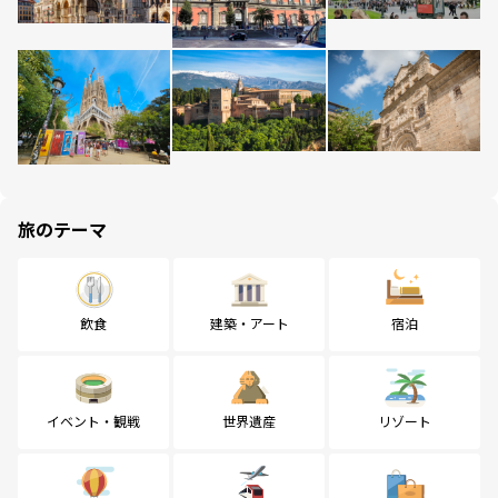
旅のテーマ
飲食
建築・アート
宿泊
イベント・観戦
世界遺産
リゾート