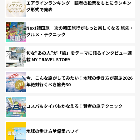
エアラインランキング 読者の投票をもとにランキン
グ形式で発表
Next韓国旅 次の韓国旅行がもっと楽しくなる 旅先・
グルメ・テクニック
旬な“あの人”が「旅」をテーマに語るインタビュー連
載 MY TRAVEL STORY
今、こんな旅がしてみたい！地球の歩き方が選ぶ2026
年絶対行くべき旅先30
コスパもタイパもかなえる！賢者の旅テクニック
地球の歩き方♥偏愛ハワイ