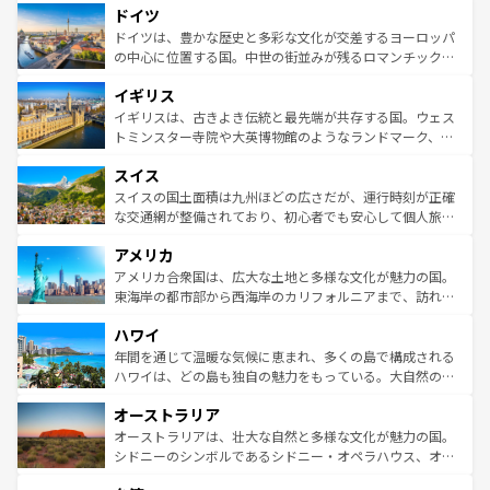
せる。地方によって風土や気候が異なるスペインはその個
ドイツ
で、幅広い魅力が詰まっている。華麗な宮殿、歴史的な大
性で訪れる人を魅了する。 なお、新着のスペイン情報は
コ
聖堂、美しいビーチ、そして豊かな自然が、訪れる者を心
ドイツは、豊かな歴史と多彩な文化が交差するヨーロッパ
ンテンツ一覧
を参照してほしい。
から魅了する。また、フランスは美食の国としても知ら
の中心に位置する国。中世の街並みが残るロマンチック街
れ、フランス料理はユネスコ無形文化遺産にも登録されて
道から、未来を先取りするようなモダンな都市まで多様な
イギリス
いる。シャンパンの発祥地であるランス、プロヴァンスの
顔を持つこの国は、どこを歩いても飽きることがない。ベ
香り高いラベンダー畑など、多彩な楽しみ方が可能だ。さ
ルリンの文化的活気、バイエルン州のアルプスの絶景、そ
イギリスは、古きよき伝統と最先端が共存する国。ウェス
らに、パリ以外の地域にも魅力が溢れており、どの街角に
してライン川沿いのワイン畑といった風景は必見。ビール
トミンスター寺院や大英博物館のようなランドマーク、歴
も豊かな歴史と文化が息づいている。パリ以外の個性あふ
とソーセージを味わいながら地元の人と過ごす楽しい時間
史ある大学都市、美しい丘陵地帯や牧歌的な風景など、エ
れる地方に足を運ぶとそれぞれで全く異なる文化を体験で
スイス
は、お酒好きな人にはぜひ体験してほしい。 なお、新着の
リアごとに異なる魅力がある。また、優雅なアフタヌーン
きるだろう。 なお、新着のフランス情報は
コンテンツ一覧
ドイツ情報は
コンテンツ一覧
を参照してほしい。
ティー、ビール好きにはたまらない英国パブ、サッカー観
スイスの国土面積は九州ほどの広さだが、運行時刻が正確
を参照してほしい。
戦など、本場だからこそできる体験も豊富。イギリスを旅
な交通網が整備されており、初心者でも安心して個人旅行
して楽しみつくそう。 なお、新着のイギリス情報は
コンテ
を楽しめる。日本同様に時刻表どおりの旅が可能だ。中世
アメリカ
ンツ一覧
を参照してほしい。
の建物がそのまま残る町や、スイスならではのユニークな
博物館もあり、アルプス観光だけでなく町歩きも満喫する
アメリカ合衆国は、広大な土地と多様な文化が魅力の国。
ことができる。国民の所得が高いため物価も高いが、旅行
東海岸の都市部から西海岸のカリフォルニアまで、訪れる
者向けの交通パス提供のサービスもあり、うまく活用すれ
場所ごとに異なる風景と体験が待っている。ニューヨーク
ハワイ
ば市内交通費無料で観光を楽しむこともできる。 なお、新
のような巨大都市は、観光、ショッピング、エンターテイ
着のスイス情報は
コンテンツ一覧
を参照してほしい。
ンメントが詰まった刺激的なスポットだ。一方、アメリカ
年間を通じて温暖な気候に恵まれ、多くの島で構成される
西部には大自然が広がり、グランドキャニオンやイエロー
ハワイは、どの島も独自の魅力をもっている。大自然の神
ストーン国立公園といった絶景が堪能できる。さらに、南
秘を感じたいなら、火山が生み出した壮大な景観を誇るハ
オーストラリア
部のニューオーリンズでは、音楽と美食が融合した独特の
ワイ島は見逃せない。また、定番の観光地といえばオアフ
文化が魅力。旅行者はアメリカの各地域で異なる魅力を楽
島だが、静かな自然を求めるならマウイ島やカウアイ島が
オーストラリアは、壮大な自然と多様な文化が魅力の国。
しみながら、その多様性と豊かな歴史を感じることができ
おすすめ。エメラルドグリーンに輝く海をはじめ、豊かな
シドニーのシンボルであるシドニー・オペラハウス、オー
るだろう。車でのロードトリップや列車の旅も、アメリカ
文化や歴史が息づいている。「アロハスピリット」と呼ば
ストラリア東海岸北部に広がる大サンゴ礁地帯グレートバ