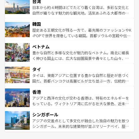
ならではの贅沢な旅のスタイルだ。 なお、新着のアメリカ
台湾
れるおもてなしの心で訪れる人々を迎えてくれるハワイの
リアリーフや大陸中央部にそびえるウルル（エアーズロッ
情報は
コンテンツ一覧
を参照してほしい。
人々、おいしいローカルフードやハワイアンミュージッ
ク）、タスマニアの美しい原生林やケアンズの熱帯雨林な
日本から約４時間ほどでたどり着く台湾は、多彩な文化と
ク、伝統的なフラダンスなど、すべてがハワイの魅力を彩
ど、見どころがたくさん。また、カフェやワイン、オージ
自然が織りなす魅力的な観光地。活気あふれる大都市の台
っている。訪れるたびに新しい発見と感動が待っているハ
ービーフなどの食文化も豊かで、美味しいものであふれて
北やノスタルジックな町並みが人気な九份（ジォウフェ
ワイを、存分に味わってほしい。 なお、新着のハワイ情報
韓国
いる。アクティビティも充実しており、サーフィンやダイ
ン）、静ひつな山岳地帯である台湾東部など、都市の喧騒
は
コンテンツ一覧
を参照してほしい。
ビング、ハイキングなど、アウトドア好きにはたまらな
と山間の静けさが共存しており、訪れる人に新しい発見と
歴史ある王朝文化が残る一方で、最先端のファッションやK
い。オーストラリアの多彩な魅力を存分に味わいつくそ
驚きをもたらしてくれる。また、奥深い台湾の食文化も魅
-POPで世界を席巻している韓国。首都ソウルの宮殿や伝統
う。 なお、新着のオーストラリア情報は
コンテンツ一覧
を
力で、夜市などの屋台グルメから高級料理、ヘルシーで美
家屋が並ぶエリアでは韓国の歴史と文化に浸ることがで
参照してほしい。
ベトナム
容にもいいと評判のスイーツなど、バラエティ豊かな料理
き、地方に足を延ばせば四季折々の自然美を楽しむことが
が味わえる。 なお、新着の台湾情報は
コンテンツ一覧
を参
できる。そして、キムチや焼肉、絶品のストリートフード
豊かな自然と多様な文化が魅力的なベトナム。南北に細長
照してほしい。
まで、さまざまな韓国料理が待っている。夜には、韓国な
く伸びる国土には、広大な田園風景や青々とした山々、世
らではのナイトライフも堪能できる。あたたかいホスピタ
界遺産に登録された壮大な自然景観が点在し、都市部では
タイ
リティに包まれながら、韓国の多彩な魅力を心ゆくまで味
急速な発展と共に伝統が息づく。ハノイの古い町並みやホ
わってみてほしい。 なお、新着の韓国情報は
コンテンツ一
ーチミン市のフランス統治時代の建物も、独特の雰囲気を
タイは、東南アジアに位置する豊かな自然と歴史が息づく
覧
を参照してほしい。
醸し出している。また、バラエティの豊かさとおいしさで
国だ。首都バンコクは高層ビルが立ち並ぶ一方、伝統的な
世界中の食通を魅了してやまないベトナム料理も魅力のひ
寺院や市場がいたるところに点在し、古きよき文化と現代
香港
とつ。フォーやバインミー、ベトナムコーヒーなどは、ぜ
の活気が交差している。北部ではチェンマイなどの山岳地
ひ現地で味わいたい。どの地域を訪れてもあたたかい人々
帯で自然と触れ合い、南部ではプーケットやクラビの美し
アジアと西洋の文化が交わる香港は、特有のエネルギーを
が旅行者を迎えてくれるので、きっと忘れられない旅にな
いビーチでリゾート気分を楽しむことができる。タイ料理
もっている。ヴィクトリア湾に広がる壮大な景色、近未来
るはずだ。 なお、新着のベトナム情報は
コンテンツ一覧
を
は世界的に有名で、屋台から高級レストランまで味覚を刺
的なアートスポット、そして歴史と現代が融合した町並
参照してほしい。
シンガポール
激する。気候は一年中温暖で、どの季節にも異なる楽しみ
み、どこを訪れても感動するはず。観光スポットが密集し
が待っている。親しみやすいタイの人々、仏教を中心とし
ており、効率よく見どころを回れるのも魅力。息をのむよ
アジアの交差点として多文化が融合した独自の魅力を放つ
た文化、そして多様な観光資源が、訪れる旅人を魅了し続
うな絶景から文化的な体験まで、香港を存分に楽しみ尽く
シンガポール。未来的な建築物が並ぶマリーナベイ、歴史
ける。 なお、新着のタイ情報は
コンテンツ一覧
を参照して
そう。 なお、新着の香港情報は
コンテンツ一覧
を参照して
と伝統を感じられるエスニックタウン、多数の緑豊かな公
ほしい。
ほしい。
園や自然保護区など、自然が調和した近代的な景観と文化