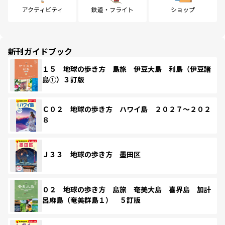
アクティビティ
鉄道・フライト
ショップ
新刊ガイドブック
１５ 地球の歩き方 島旅 伊豆大島 利島（伊豆諸
島①）３訂版
Ｃ０２ 地球の歩き方 ハワイ島 ２０２７～２０２
８
Ｊ３３ 地球の歩き方 墨田区
０２ 地球の歩き方 島旅 奄美大島 喜界島 加計
呂麻島（奄美群島１） ５訂版