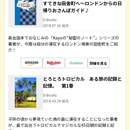
すてきな田舎町へ～ロンドンからの日
帰りおさんぽガイド♪
D-Books
2018.07.26 発売
英会話本でおなじみの「Kayoの“秘密のノート”」シリーズの
著者が、今度は自分の滞在するロンドン南東の田舎町をご紹
介！
詳細を見る
とろとろトロピカル ある旅の記録と
記憶。 第1巻
D-Books
2018.03.29 発売
子供の頃から夢見ていた南の島に滞在することになった筆者
が、島で出合うトロピカルでマジカルな45日間の記録と記