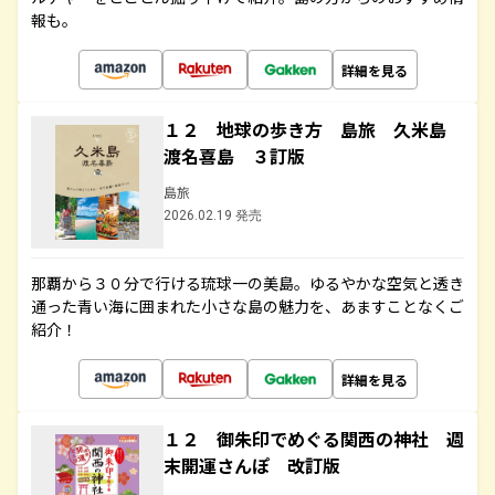
報も。
詳細を見る
１２ 地球の歩き方 島旅 久米島
渡名喜島 ３訂版
島旅
2026.02.19 発売
那覇から３０分で行ける琉球一の美島。ゆるやかな空気と透き
通った青い海に囲まれた小さな島の魅力を、あますことなくご
紹介！
詳細を見る
１２ 御朱印でめぐる関西の神社 週
末開運さんぽ 改訂版