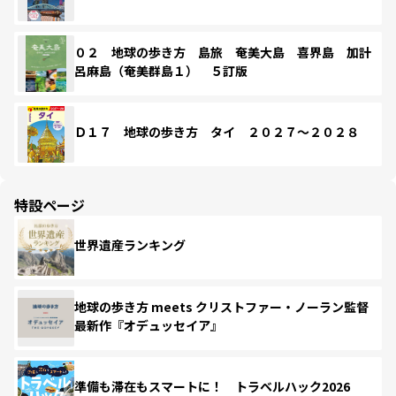
０２ 地球の歩き方 島旅 奄美大島 喜界島 加計
呂麻島（奄美群島１） ５訂版
Ｄ１７ 地球の歩き方 タイ ２０２７～２０２８
特設ページ
世界遺産ランキング
地球の歩き方 meets クリストファー・ノーラン監督
最新作『オデュッセイア』
準備も滞在もスマートに！ トラベルハック2026