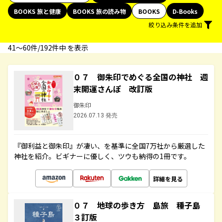
BOOKS 旅と健康
BOOKS 旅の読み物
BOOKS
D-Books
絞り込み条件を追加
41〜60件/192件中 を表示
０７ 御朱印でめぐる全国の神社 週
末開運さんぽ 改訂版
御朱印
2026.07.13 発売
『御利益と御朱印』が凄い、を基準に全国7万社から厳選した
神社を紹介。ビギナーに優しく、ツウも納得の1冊です。
詳細を見る
０７ 地球の歩き方 島旅 種子島
３訂版