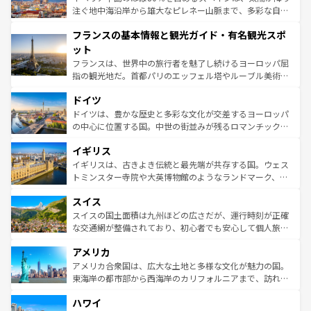
ピザやパスタなど、絶品のイタリア料理を堪能することも
注ぐ地中海沿岸から雄大なピレネー山脈まで、多彩な自然
できる。朝目覚めてから夜眠るまで、すべての瞬間を楽し
と文化が詰まったヨーロッパ屈指の旅行先だ。多様な地域
フランスの基本情報と観光ガイド・有名観光スポ
ませてくれるイタリアで、忘れられない旅をしてみよう！
文化が根付くこの国では、情熱的なフラメンコ、熱気あふ
なお、新着のイタリア情報は
コンテンツ一覧
を参照してほ
れる闘牛、そして美味しいタパスが生活の一部となってい
ット
しい。
る。首都マドリードの洗練された雰囲気や、バルセロナの
フランスは、世界中の旅行者を魅了し続けるヨーロッパ屈
アートに溢れた街角から、地方では古代ローマ遺跡や中世
指の観光地だ。首都パリのエッフェル塔やルーブル美術館
の城塞都市、穏やかなビーチリゾートまで多彩な表情を見
といった象徴的なスポットから、田舎町の古風な美しさま
せる。地方によって風土や気候が異なるスペインはその個
ドイツ
で、幅広い魅力が詰まっている。華麗な宮殿、歴史的な大
性で訪れる人を魅了する。 なお、新着のスペイン情報は
コ
聖堂、美しいビーチ、そして豊かな自然が、訪れる者を心
ドイツは、豊かな歴史と多彩な文化が交差するヨーロッパ
ンテンツ一覧
を参照してほしい。
から魅了する。また、フランスは美食の国としても知ら
の中心に位置する国。中世の街並みが残るロマンチック街
れ、フランス料理はユネスコ無形文化遺産にも登録されて
道から、未来を先取りするようなモダンな都市まで多様な
イギリス
いる。シャンパンの発祥地であるランス、プロヴァンスの
顔を持つこの国は、どこを歩いても飽きることがない。ベ
香り高いラベンダー畑など、多彩な楽しみ方が可能だ。さ
ルリンの文化的活気、バイエルン州のアルプスの絶景、そ
イギリスは、古きよき伝統と最先端が共存する国。ウェス
らに、パリ以外の地域にも魅力が溢れており、どの街角に
してライン川沿いのワイン畑といった風景は必見。ビール
トミンスター寺院や大英博物館のようなランドマーク、歴
も豊かな歴史と文化が息づいている。パリ以外の個性あふ
とソーセージを味わいながら地元の人と過ごす楽しい時間
史ある大学都市、美しい丘陵地帯や牧歌的な風景など、エ
れる地方に足を運ぶとそれぞれで全く異なる文化を体験で
スイス
は、お酒好きな人にはぜひ体験してほしい。 なお、新着の
リアごとに異なる魅力がある。また、優雅なアフタヌーン
きるだろう。 なお、新着のフランス情報は
コンテンツ一覧
ドイツ情報は
コンテンツ一覧
を参照してほしい。
ティー、ビール好きにはたまらない英国パブ、サッカー観
スイスの国土面積は九州ほどの広さだが、運行時刻が正確
を参照してほしい。
戦など、本場だからこそできる体験も豊富。イギリスを旅
な交通網が整備されており、初心者でも安心して個人旅行
して楽しみつくそう。 なお、新着のイギリス情報は
コンテ
を楽しめる。日本同様に時刻表どおりの旅が可能だ。中世
アメリカ
ンツ一覧
を参照してほしい。
の建物がそのまま残る町や、スイスならではのユニークな
博物館もあり、アルプス観光だけでなく町歩きも満喫する
アメリカ合衆国は、広大な土地と多様な文化が魅力の国。
ことができる。国民の所得が高いため物価も高いが、旅行
東海岸の都市部から西海岸のカリフォルニアまで、訪れる
者向けの交通パス提供のサービスもあり、うまく活用すれ
場所ごとに異なる風景と体験が待っている。ニューヨーク
ハワイ
ば市内交通費無料で観光を楽しむこともできる。 なお、新
のような巨大都市は、観光、ショッピング、エンターテイ