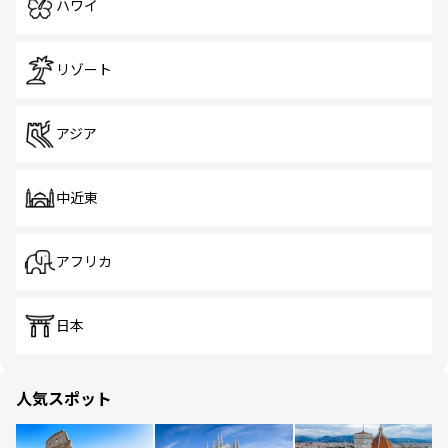
ハワイ
リゾート
アジア
中近東
アフリカ
日本
人気スポット