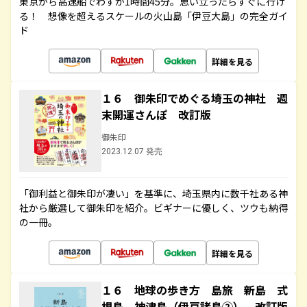
東京から高速船でわずか1時間45分。思い立ったらすぐに行け
る！ 想像を超えるスケールの火山島「伊豆大島」の完全ガイ
ド
詳細を見る
１６ 御朱印でめぐる埼玉の神社 週
末開運さんぽ 改訂版
御朱印
2023.12.07 発売
「御利益と御朱印が凄い」を基準に、埼玉県内に数千社ある神
社から厳選して御朱印を紹介。ビギナーに優しく、ツウも納得
の一冊。
詳細を見る
１６ 地球の歩き方 島旅 新島 式
根島 神津島（伊豆諸島②） 改訂版