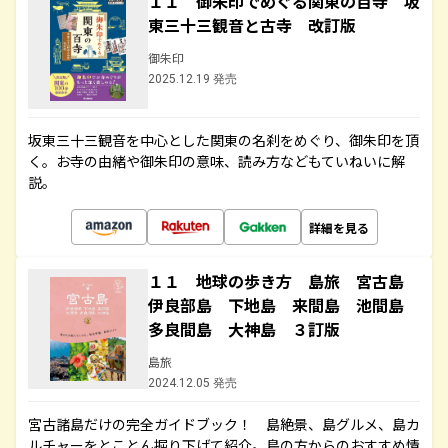
１１ 御朱印でめぐる関東の百寺 坂
東三十三観音と古寺 改訂版
御朱印
2025.12.19 発売
坂東三十三観音を中心とした関東の名刹をめぐり、御朱印を頂
く。お寺の由緒や御朱印の意味、読み方などもていねいに解
説。
詳細を見る
１１ 地球の歩き方 島旅 宮古島
伊良部島 下地島 来間島 池間島
多良間島 大神島 ３訂版
島旅
2024.12.05 発売
宮古諸島だけの完全ガイドブック！ 島絶景、島グルメ、島カ
ルチャーをとことん掘り下げて紹介。島の方からのおすすめ情