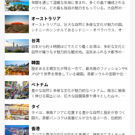
着のスイス情報は
コンテンツ一覧
を参照してほしい。
ンメントが詰まった刺激的なスポットだ。一方、アメリカ
年間を通じて温暖な気候に恵まれ、多くの島で構成される
西部には大自然が広がり、グランドキャニオンやイエロー
ハワイは、どの島も独自の魅力をもっている。大自然の神
ストーン国立公園といった絶景が堪能できる。さらに、南
秘を感じたいなら、火山が生み出した壮大な景観を誇るハ
オーストラリア
部のニューオーリンズでは、音楽と美食が融合した独特の
ワイ島は見逃せない。また、定番の観光地といえばオアフ
文化が魅力。旅行者はアメリカの各地域で異なる魅力を楽
島だが、静かな自然を求めるならマウイ島やカウアイ島が
オーストラリアは、壮大な自然と多様な文化が魅力の国。
しみながら、その多様性と豊かな歴史を感じることができ
おすすめ。エメラルドグリーンに輝く海をはじめ、豊かな
シドニーのシンボルであるシドニー・オペラハウス、オー
るだろう。車でのロードトリップや列車の旅も、アメリカ
文化や歴史が息づいている。「アロハスピリット」と呼ば
ストラリア東海岸北部に広がる大サンゴ礁地帯グレートバ
ならではの贅沢な旅のスタイルだ。 なお、新着のアメリカ
台湾
れるおもてなしの心で訪れる人々を迎えてくれるハワイの
リアリーフや大陸中央部にそびえるウルル（エアーズロッ
情報は
コンテンツ一覧
を参照してほしい。
人々、おいしいローカルフードやハワイアンミュージッ
ク）、タスマニアの美しい原生林やケアンズの熱帯雨林な
日本から約４時間ほどでたどり着く台湾は、多彩な文化と
ク、伝統的なフラダンスなど、すべてがハワイの魅力を彩
ど、見どころがたくさん。また、カフェやワイン、オージ
自然が織りなす魅力的な観光地。活気あふれる大都市の台
っている。訪れるたびに新しい発見と感動が待っているハ
ービーフなどの食文化も豊かで、美味しいものであふれて
北やノスタルジックな町並みが人気な九份（ジォウフェ
ワイを、存分に味わってほしい。 なお、新着のハワイ情報
韓国
いる。アクティビティも充実しており、サーフィンやダイ
ン）、静ひつな山岳地帯である台湾東部など、都市の喧騒
は
コンテンツ一覧
を参照してほしい。
ビング、ハイキングなど、アウトドア好きにはたまらな
と山間の静けさが共存しており、訪れる人に新しい発見と
歴史ある王朝文化が残る一方で、最先端のファッションやK
い。オーストラリアの多彩な魅力を存分に味わいつくそ
驚きをもたらしてくれる。また、奥深い台湾の食文化も魅
-POPで世界を席巻している韓国。首都ソウルの宮殿や伝統
う。 なお、新着のオーストラリア情報は
コンテンツ一覧
を
力で、夜市などの屋台グルメから高級料理、ヘルシーで美
家屋が並ぶエリアでは韓国の歴史と文化に浸ることがで
参照してほしい。
ベトナム
容にもいいと評判のスイーツなど、バラエティ豊かな料理
き、地方に足を延ばせば四季折々の自然美を楽しむことが
が味わえる。 なお、新着の台湾情報は
コンテンツ一覧
を参
できる。そして、キムチや焼肉、絶品のストリートフード
豊かな自然と多様な文化が魅力的なベトナム。南北に細長
照してほしい。
まで、さまざまな韓国料理が待っている。夜には、韓国な
く伸びる国土には、広大な田園風景や青々とした山々、世
らではのナイトライフも堪能できる。あたたかいホスピタ
界遺産に登録された壮大な自然景観が点在し、都市部では
タイ
リティに包まれながら、韓国の多彩な魅力を心ゆくまで味
急速な発展と共に伝統が息づく。ハノイの古い町並みやホ
わってみてほしい。 なお、新着の韓国情報は
コンテンツ一
ーチミン市のフランス統治時代の建物も、独特の雰囲気を
タイは、東南アジアに位置する豊かな自然と歴史が息づく
覧
を参照してほしい。
醸し出している。また、バラエティの豊かさとおいしさで
国だ。首都バンコクは高層ビルが立ち並ぶ一方、伝統的な
世界中の食通を魅了してやまないベトナム料理も魅力のひ
寺院や市場がいたるところに点在し、古きよき文化と現代
香港
とつ。フォーやバインミー、ベトナムコーヒーなどは、ぜ
の活気が交差している。北部ではチェンマイなどの山岳地
ひ現地で味わいたい。どの地域を訪れてもあたたかい人々
帯で自然と触れ合い、南部ではプーケットやクラビの美し
アジアと西洋の文化が交わる香港は、特有のエネルギーを