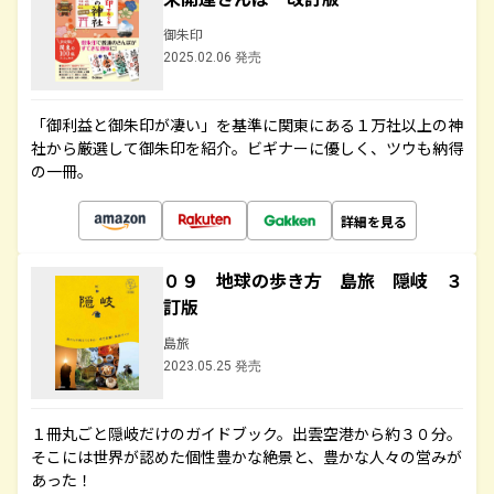
御朱印
2025.02.06 発売
「御利益と御朱印が凄い」を基準に関東にある１万社以上の神
社から厳選して御朱印を紹介。ビギナーに優しく、ツウも納得
の一冊。
詳細を見る
０９ 地球の歩き方 島旅 隠岐 ３
訂版
島旅
2023.05.25 発売
１冊丸ごと隠岐だけのガイドブック。出雲空港から約３０分。
そこには世界が認めた個性豊かな絶景と、豊かな人々の営みが
あった！