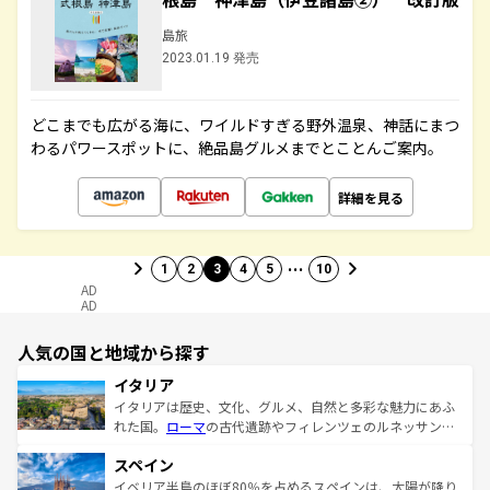
島旅
2023.01.19 発売
どこまでも広がる海に、ワイルドすぎる野外温泉、神話にまつ
わるパワースポットに、絶品島グルメまでとことんご案内。
詳細を見る
…
1
2
3
4
5
10
AD
AD
人気の国と地域から探す
イタリア
イタリアは歴史、文化、グルメ、自然と多彩な魅力にあふ
れた国。
ローマ
の古代遺跡やフィレンツェのルネッサンス
美術、ヴェネツィアの運河など、歴史あるスポットはもち
スペイン
ろん、トスカーナの美しい田園風景やアマルフィ海岸の絶
景など、自然景観も見逃せない。観光の合間には、本場の
イベリア半島のほぼ80％を占めるスペインは、太陽が降り