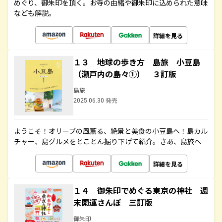
めぐり、御朱印を頂く。お寺の由緒や御朱印に込められた意味
なども解説。
詳細を見る
１３ 地球の歩き方 島旅 小豆島
（瀬戸内の島々①） ３訂版
島旅
2025.06.30 発売
ようこそ！オリーブの風薫る、絶景と美食の小豆島へ！島カル
チャー、島グルメをとことん掘り下げて紹介。さあ、島旅へ
詳細を見る
１４ 御朱印でめぐる東京の神社 週
末開運さんぽ 三訂版
御朱印