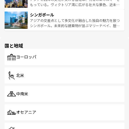
が旅行者を迎えてくれるので、きっと忘れられない旅にな
いビーチでリゾート気分を楽しむことができる。タイ料理
もっている。ヴィクトリア湾に広がる壮大な景色、近未来
るはずだ。 なお、新着のベトナム情報は
コンテンツ一覧
を
は世界的に有名で、屋台から高級レストランまで味覚を刺
的なアートスポット、そして歴史と現代が融合した町並
参照してほしい。
シンガポール
激する。気候は一年中温暖で、どの季節にも異なる楽しみ
み、どこを訪れても感動するはず。観光スポットが密集し
が待っている。親しみやすいタイの人々、仏教を中心とし
ており、効率よく見どころを回れるのも魅力。息をのむよ
アジアの交差点として多文化が融合した独自の魅力を放つ
た文化、そして多様な観光資源が、訪れる旅人を魅了し続
うな絶景から文化的な体験まで、香港を存分に楽しみ尽く
シンガポール。未来的な建築物が並ぶマリーナベイ、歴史
ける。 なお、新着のタイ情報は
コンテンツ一覧
を参照して
そう。 なお、新着の香港情報は
コンテンツ一覧
を参照して
と伝統を感じられるエスニックタウン、多数の緑豊かな公
ほしい。
ほしい。
園や自然保護区など、自然が調和した近代的な景観と文化
の多様性あふれるカラフルな町は、どこを歩いても新しい
国と地域
発見がある。さらに、治安のよさや充実した公共交通機関
も、旅行者にとっては魅力的なポイント。グルメも豊富
で、ホーカーズは地元の風情を楽しめる外せないスポット
ヨーロッパ
だ。訪れる人を飽きさせないシンガポールで、多様な魅力
を体感しよう。 なお、新着のシンガポール情報は
コンテン
ツ一覧
を参照してほしい。
北米
中南米
オセアニア