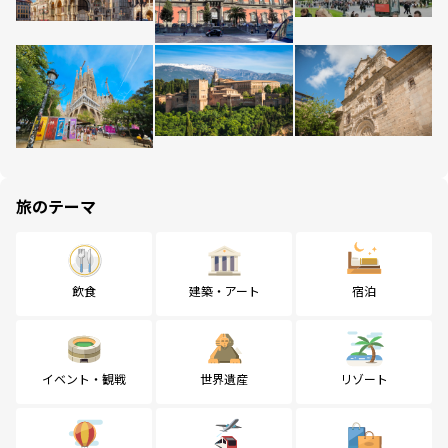
旅のテーマ
飲食
建築・アート
宿泊
イベント・観戦
世界遺産
リゾート