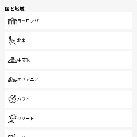
の多様性あふれるカラフルな町は、どこを歩いても新しい
国と地域
発見がある。さらに、治安のよさや充実した公共交通機関
も、旅行者にとっては魅力的なポイント。グルメも豊富
で、ホーカーズは地元の風情を楽しめる外せないスポット
ヨーロッパ
だ。訪れる人を飽きさせないシンガポールで、多様な魅力
を体感しよう。 なお、新着のシンガポール情報は
コンテン
ツ一覧
を参照してほしい。
北米
中南米
オセアニア
ハワイ
リゾート