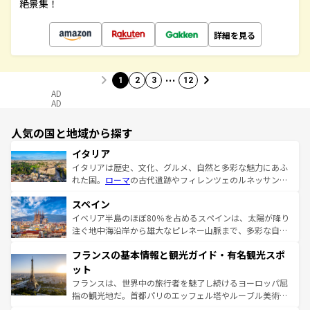
絶景集！
詳細を見る
…
1
2
3
12
AD
AD
人気の国と地域から探す
イタリア
イタリアは歴史、文化、グルメ、自然と多彩な魅力にあふ
れた国。
ローマ
の古代遺跡やフィレンツェのルネッサンス
美術、ヴェネツィアの運河など、歴史あるスポットはもち
スペイン
ろん、トスカーナの美しい田園風景やアマルフィ海岸の絶
景など、自然景観も見逃せない。観光の合間には、本場の
イベリア半島のほぼ80％を占めるスペインは、太陽が降り
ピザやパスタなど、絶品のイタリア料理を堪能することも
注ぐ地中海沿岸から雄大なピレネー山脈まで、多彩な自然
できる。朝目覚めてから夜眠るまで、すべての瞬間を楽し
と文化が詰まったヨーロッパ屈指の旅行先だ。多様な地域
フランスの基本情報と観光ガイド・有名観光スポ
ませてくれるイタリアで、忘れられない旅をしてみよう！
文化が根付くこの国では、情熱的なフラメンコ、熱気あふ
なお、新着のイタリア情報は
コンテンツ一覧
を参照してほ
れる闘牛、そして美味しいタパスが生活の一部となってい
ット
しい。
る。首都マドリードの洗練された雰囲気や、バルセロナの
フランスは、世界中の旅行者を魅了し続けるヨーロッパ屈
アートに溢れた街角から、地方では古代ローマ遺跡や中世
指の観光地だ。首都パリのエッフェル塔やルーブル美術館
の城塞都市、穏やかなビーチリゾートまで多彩な表情を見
といった象徴的なスポットから、田舎町の古風な美しさま