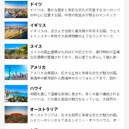
せる。地方によって風土や気候が異なるスペインはその個
ドイツ
で、幅広い魅力が詰まっている。華麗な宮殿、歴史的な大
性で訪れる人を魅了する。 なお、新着のスペイン情報は
コ
聖堂、美しいビーチ、そして豊かな自然が、訪れる者を心
ドイツは、豊かな歴史と多彩な文化が交差するヨーロッパ
ンテンツ一覧
を参照してほしい。
から魅了する。また、フランスは美食の国としても知ら
の中心に位置する国。中世の街並みが残るロマンチック街
れ、フランス料理はユネスコ無形文化遺産にも登録されて
道から、未来を先取りするようなモダンな都市まで多様な
イギリス
いる。シャンパンの発祥地であるランス、プロヴァンスの
顔を持つこの国は、どこを歩いても飽きることがない。ベ
香り高いラベンダー畑など、多彩な楽しみ方が可能だ。さ
ルリンの文化的活気、バイエルン州のアルプスの絶景、そ
イギリスは、古きよき伝統と最先端が共存する国。ウェス
らに、パリ以外の地域にも魅力が溢れており、どの街角に
してライン川沿いのワイン畑といった風景は必見。ビール
トミンスター寺院や大英博物館のようなランドマーク、歴
も豊かな歴史と文化が息づいている。パリ以外の個性あふ
とソーセージを味わいながら地元の人と過ごす楽しい時間
史ある大学都市、美しい丘陵地帯や牧歌的な風景など、エ
れる地方に足を運ぶとそれぞれで全く異なる文化を体験で
スイス
は、お酒好きな人にはぜひ体験してほしい。 なお、新着の
リアごとに異なる魅力がある。また、優雅なアフタヌーン
きるだろう。 なお、新着のフランス情報は
コンテンツ一覧
ドイツ情報は
コンテンツ一覧
を参照してほしい。
ティー、ビール好きにはたまらない英国パブ、サッカー観
スイスの国土面積は九州ほどの広さだが、運行時刻が正確
を参照してほしい。
戦など、本場だからこそできる体験も豊富。イギリスを旅
な交通網が整備されており、初心者でも安心して個人旅行
して楽しみつくそう。 なお、新着のイギリス情報は
コンテ
を楽しめる。日本同様に時刻表どおりの旅が可能だ。中世
アメリカ
ンツ一覧
を参照してほしい。
の建物がそのまま残る町や、スイスならではのユニークな
博物館もあり、アルプス観光だけでなく町歩きも満喫する
アメリカ合衆国は、広大な土地と多様な文化が魅力の国。
ことができる。国民の所得が高いため物価も高いが、旅行
東海岸の都市部から西海岸のカリフォルニアまで、訪れる
者向けの交通パス提供のサービスもあり、うまく活用すれ
場所ごとに異なる風景と体験が待っている。ニューヨーク
ハワイ
ば市内交通費無料で観光を楽しむこともできる。 なお、新
のような巨大都市は、観光、ショッピング、エンターテイ
着のスイス情報は
コンテンツ一覧
を参照してほしい。
ンメントが詰まった刺激的なスポットだ。一方、アメリカ
年間を通じて温暖な気候に恵まれ、多くの島で構成される
西部には大自然が広がり、グランドキャニオンやイエロー
ハワイは、どの島も独自の魅力をもっている。大自然の神
ストーン国立公園といった絶景が堪能できる。さらに、南
秘を感じたいなら、火山が生み出した壮大な景観を誇るハ
オーストラリア
部のニューオーリンズでは、音楽と美食が融合した独特の
ワイ島は見逃せない。また、定番の観光地といえばオアフ
文化が魅力。旅行者はアメリカの各地域で異なる魅力を楽
島だが、静かな自然を求めるならマウイ島やカウアイ島が
オーストラリアは、壮大な自然と多様な文化が魅力の国。
しみながら、その多様性と豊かな歴史を感じることができ
おすすめ。エメラルドグリーンに輝く海をはじめ、豊かな
シドニーのシンボルであるシドニー・オペラハウス、オー
るだろう。車でのロードトリップや列車の旅も、アメリカ
文化や歴史が息づいている。「アロハスピリット」と呼ば
ストラリア東海岸北部に広がる大サンゴ礁地帯グレートバ