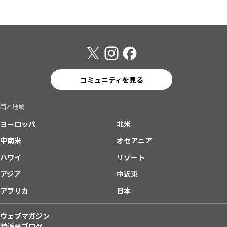
コミュニティを見る
国と地域
ヨーロッパ
北米
中南米
オセアニア
ハワイ
リゾート
アジア
中近東
アフリカ
日本
ウェブマガジン
特派員ブログ