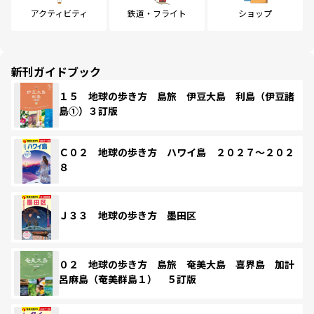
アクティビティ
鉄道・フライト
ショップ
新刊ガイドブック
１５ 地球の歩き方 島旅 伊豆大島 利島（伊豆諸
島①）３訂版
Ｃ０２ 地球の歩き方 ハワイ島 ２０２７～２０２
８
Ｊ３３ 地球の歩き方 墨田区
０２ 地球の歩き方 島旅 奄美大島 喜界島 加計
呂麻島（奄美群島１） ５訂版