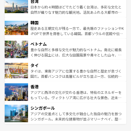
ならではの贅沢な旅のスタイルだ。 なお、新着のアメリカ
台湾
れるおもてなしの心で訪れる人々を迎えてくれるハワイの
リアリーフや大陸中央部にそびえるウルル（エアーズロッ
情報は
コンテンツ一覧
を参照してほしい。
人々、おいしいローカルフードやハワイアンミュージッ
ク）、タスマニアの美しい原生林やケアンズの熱帯雨林な
日本から約４時間ほどでたどり着く台湾は、多彩な文化と
ク、伝統的なフラダンスなど、すべてがハワイの魅力を彩
ど、見どころがたくさん。また、カフェやワイン、オージ
自然が織りなす魅力的な観光地。活気あふれる大都市の台
っている。訪れるたびに新しい発見と感動が待っているハ
ービーフなどの食文化も豊かで、美味しいものであふれて
北やノスタルジックな町並みが人気な九份（ジォウフェ
ワイを、存分に味わってほしい。 なお、新着のハワイ情報
韓国
いる。アクティビティも充実しており、サーフィンやダイ
ン）、静ひつな山岳地帯である台湾東部など、都市の喧騒
は
コンテンツ一覧
を参照してほしい。
ビング、ハイキングなど、アウトドア好きにはたまらな
と山間の静けさが共存しており、訪れる人に新しい発見と
歴史ある王朝文化が残る一方で、最先端のファッションやK
い。オーストラリアの多彩な魅力を存分に味わいつくそ
驚きをもたらしてくれる。また、奥深い台湾の食文化も魅
-POPで世界を席巻している韓国。首都ソウルの宮殿や伝統
う。 なお、新着のオーストラリア情報は
コンテンツ一覧
を
力で、夜市などの屋台グルメから高級料理、ヘルシーで美
家屋が並ぶエリアでは韓国の歴史と文化に浸ることがで
参照してほしい。
ベトナム
容にもいいと評判のスイーツなど、バラエティ豊かな料理
き、地方に足を延ばせば四季折々の自然美を楽しむことが
が味わえる。 なお、新着の台湾情報は
コンテンツ一覧
を参
できる。そして、キムチや焼肉、絶品のストリートフード
豊かな自然と多様な文化が魅力的なベトナム。南北に細長
照してほしい。
まで、さまざまな韓国料理が待っている。夜には、韓国な
く伸びる国土には、広大な田園風景や青々とした山々、世
らではのナイトライフも堪能できる。あたたかいホスピタ
界遺産に登録された壮大な自然景観が点在し、都市部では
タイ
リティに包まれながら、韓国の多彩な魅力を心ゆくまで味
急速な発展と共に伝統が息づく。ハノイの古い町並みやホ
わってみてほしい。 なお、新着の韓国情報は
コンテンツ一
ーチミン市のフランス統治時代の建物も、独特の雰囲気を
タイは、東南アジアに位置する豊かな自然と歴史が息づく
覧
を参照してほしい。
醸し出している。また、バラエティの豊かさとおいしさで
国だ。首都バンコクは高層ビルが立ち並ぶ一方、伝統的な
世界中の食通を魅了してやまないベトナム料理も魅力のひ
寺院や市場がいたるところに点在し、古きよき文化と現代
香港
とつ。フォーやバインミー、ベトナムコーヒーなどは、ぜ
の活気が交差している。北部ではチェンマイなどの山岳地
ひ現地で味わいたい。どの地域を訪れてもあたたかい人々
帯で自然と触れ合い、南部ではプーケットやクラビの美し
アジアと西洋の文化が交わる香港は、特有のエネルギーを
が旅行者を迎えてくれるので、きっと忘れられない旅にな
いビーチでリゾート気分を楽しむことができる。タイ料理
もっている。ヴィクトリア湾に広がる壮大な景色、近未来
るはずだ。 なお、新着のベトナム情報は
コンテンツ一覧
を
は世界的に有名で、屋台から高級レストランまで味覚を刺
的なアートスポット、そして歴史と現代が融合した町並
参照してほしい。
シンガポール
激する。気候は一年中温暖で、どの季節にも異なる楽しみ
み、どこを訪れても感動するはず。観光スポットが密集し
が待っている。親しみやすいタイの人々、仏教を中心とし
ており、効率よく見どころを回れるのも魅力。息をのむよ
アジアの交差点として多文化が融合した独自の魅力を放つ
た文化、そして多様な観光資源が、訪れる旅人を魅了し続
うな絶景から文化的な体験まで、香港を存分に楽しみ尽く
シンガポール。未来的な建築物が並ぶマリーナベイ、歴史
ける。 なお、新着のタイ情報は
コンテンツ一覧
を参照して
そう。 なお、新着の香港情報は
コンテンツ一覧
を参照して
と伝統を感じられるエスニックタウン、多数の緑豊かな公
ほしい。
ほしい。
園や自然保護区など、自然が調和した近代的な景観と文化