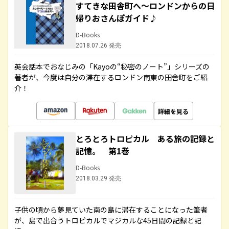
すてきな田舎町へ～ロンドンからの日
帰りおさんぽガイド♪
D-Books
2018.07.26 発売
英会話本でおなじみの「Kayoの“秘密のノート”」シリーズの
著者が、今度は自分の滞在するロンドン南東の田舎町をご紹
介！
詳細を見る
とろとろトロピカル ある旅の記録と
記憶。 第1巻
D-Books
2018.03.29 発売
子供の頃から夢見ていた南の島に滞在することになった筆者
が、島で出合うトロピカルでマジカルな45日間の記録と記