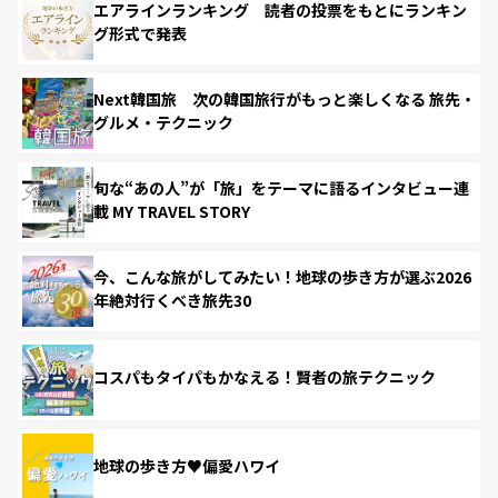
エアラインランキング 読者の投票をもとにランキン
グ形式で発表
Next韓国旅 次の韓国旅行がもっと楽しくなる 旅先・
グルメ・テクニック
旬な“あの人”が「旅」をテーマに語るインタビュー連
載 MY TRAVEL STORY
今、こんな旅がしてみたい！地球の歩き方が選ぶ2026
年絶対行くべき旅先30
コスパもタイパもかなえる！賢者の旅テクニック
地球の歩き方♥偏愛ハワイ