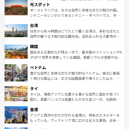
文化が魅力。旅行者はアメリカの各地域で異なる魅力を楽
島だが、静かな自然を求めるならマウイ島やカウアイ島が
光スポット
しみながら、その多様性と豊かな歴史を感じることができ
おすすめ。エメラルドグリーンに輝く海をはじめ、豊かな
オーストラリアは、壮大な自然と多様な文化が魅力の国。
るだろう。車でのロードトリップや列車の旅も、アメリカ
文化や歴史が息づいている。「アロハスピリット」と呼ば
シドニーのシンボルであるシドニー・オペラハウス、オー
ならではの贅沢な旅のスタイルだ。 なお、新着のアメリカ
れるおもてなしの心で訪れる人々を迎えてくれるハワイの
ストラリア東海岸北部に広がる大サンゴ礁地帯グレートバ
情報は
コンテンツ一覧
を参照してほしい。
人々、おいしいローカルフードやハワイアンミュージッ
台湾
リアリーフや大陸中央部にそびえるウルル（エアーズロッ
ク、伝統的なフラダンスなど、すべてがハワイの魅力を彩
ク）、タスマニアの美しい原生林やケアンズの熱帯雨林な
日本から約４時間ほどでたどり着く台湾は、多彩な文化と
っている。訪れるたびに新しい発見と感動が待っているハ
ど、見どころがたくさん。また、カフェやワイン、オージ
自然が織りなす魅力的な観光地。活気あふれる大都市の台
ワイを、存分に味わってほしい。 なお、新着のハワイ情報
ービーフなどの食文化も豊かで、美味しいものであふれて
北やノスタルジックな町並みが人気な九份（ジォウフェ
は
コンテンツ一覧
を参照してほしい。
韓国
いる。アクティビティも充実しており、サーフィンやダイ
ン）、静ひつな山岳地帯である台湾東部など、都市の喧騒
ビング、ハイキングなど、アウトドア好きにはたまらな
と山間の静けさが共存しており、訪れる人に新しい発見と
歴史ある王朝文化が残る一方で、最先端のファッションやK
い。オーストラリアの多彩な魅力を存分に味わいつくそ
驚きをもたらしてくれる。また、奥深い台湾の食文化も魅
-POPで世界を席巻している韓国。首都ソウルの宮殿や伝統
う。 なお、新着のオーストラリア情報は
コンテンツ一覧
を
力で、夜市などの屋台グルメから高級料理、ヘルシーで美
家屋が並ぶエリアでは韓国の歴史と文化に浸ることがで
参照してほしい。
ベトナム
容にもいいと評判のスイーツなど、バラエティ豊かな料理
き、地方に足を延ばせば四季折々の自然美を楽しむことが
が味わえる。 なお、新着の台湾情報は
コンテンツ一覧
を参
できる。そして、キムチや焼肉、絶品のストリートフード
豊かな自然と多様な文化が魅力的なベトナム。南北に細長
照してほしい。
まで、さまざまな韓国料理が待っている。夜には、韓国な
く伸びる国土には、広大な田園風景や青々とした山々、世
らではのナイトライフも堪能できる。あたたかいホスピタ
界遺産に登録された壮大な自然景観が点在し、都市部では
タイ
リティに包まれながら、韓国の多彩な魅力を心ゆくまで味
急速な発展と共に伝統が息づく。ハノイの古い町並みやホ
わってみてほしい。 なお、新着の韓国情報は
コンテンツ一
ーチミン市のフランス統治時代の建物も、独特の雰囲気を
タイは、東南アジアに位置する豊かな自然と歴史が息づく
覧
を参照してほしい。
醸し出している。また、バラエティの豊かさとおいしさで
国だ。首都バンコクは高層ビルが立ち並ぶ一方、伝統的な
世界中の食通を魅了してやまないベトナム料理も魅力のひ
寺院や市場がいたるところに点在し、古きよき文化と現代
香港
とつ。フォーやバインミー、ベトナムコーヒーなどは、ぜ
の活気が交差している。北部ではチェンマイなどの山岳地
ひ現地で味わいたい。どの地域を訪れてもあたたかい人々
帯で自然と触れ合い、南部ではプーケットやクラビの美し
アジアと西洋の文化が交わる香港は、特有のエネルギーを
が旅行者を迎えてくれるので、きっと忘れられない旅にな
いビーチでリゾート気分を楽しむことができる。タイ料理
もっている。ヴィクトリア湾に広がる壮大な景色、近未来
るはずだ。 なお、新着のベトナム情報は
コンテンツ一覧
を
は世界的に有名で、屋台から高級レストランまで味覚を刺
的なアートスポット、そして歴史と現代が融合した町並