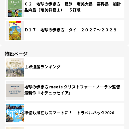
０２ 地球の歩き方 島旅 奄美大島 喜界島 加計
呂麻島（奄美群島１） ５訂版
Ｄ１７ 地球の歩き方 タイ ２０２７～２０２８
特設ページ
世界遺産ランキング
地球の歩き方 meets クリストファー・ノーラン監督
最新作『オデュッセイア』
準備も滞在もスマートに！ トラベルハック2026