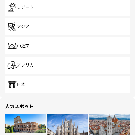
リゾート
アジア
中近東
アフリカ
日本
人気スポット