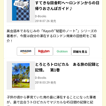
すてきな田舎町へ～ロンドンからの日
帰りおさんぽガイド♪
D-Books
2018.07.26 発売
英会話本でおなじみの「Kayoの“秘密のノート”」シリーズの
著者が、今度は自分の滞在するロンドン南東の田舎町をご紹
介！
詳細を見る
とろとろトロピカル ある旅の記録と
記憶。 第1巻
D-Books
2018.03.29 発売
子供の頃から夢見ていた南の島に滞在することになった筆者
が、島で出合うトロピカルでマジカルな45日間の記録と記