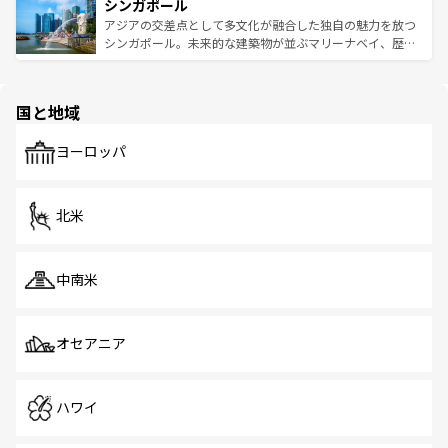
参照してほしい。
シンガポール
激する。気候は一年中温暖で、どの季節にも異なる楽しみ
み、どこを訪れても感動するはず。観光スポットが密集し
が待っている。親しみやすいタイの人々、仏教を中心とし
ており、効率よく見どころを回れるのも魅力。息をのむよ
アジアの交差点として多文化が融合した独自の魅力を放つ
た文化、そして多様な観光資源が、訪れる旅人を魅了し続
うな絶景から文化的な体験まで、香港を存分に楽しみ尽く
シンガポール。未来的な建築物が並ぶマリーナベイ、歴史
ける。 なお、新着のタイ情報は
コンテンツ一覧
を参照して
そう。 なお、新着の香港情報は
コンテンツ一覧
を参照して
と伝統を感じられるエスニックタウン、多数の緑豊かな公
ほしい。
ほしい。
園や自然保護区など、自然が調和した近代的な景観と文化
の多様性あふれるカラフルな町は、どこを歩いても新しい
国と地域
発見がある。さらに、治安のよさや充実した公共交通機関
も、旅行者にとっては魅力的なポイント。グルメも豊富
で、ホーカーズは地元の風情を楽しめる外せないスポット
ヨーロッパ
だ。訪れる人を飽きさせないシンガポールで、多様な魅力
を体感しよう。 なお、新着のシンガポール情報は
コンテン
ツ一覧
を参照してほしい。
北米
中南米
オセアニア
ハワイ