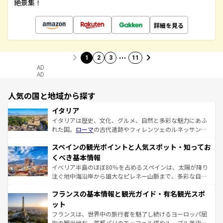
絶景集！
詳細を見る
…
1
2
3
11
AD
AD
人気の国と地域から探す
イタリア
イタリアは歴史、文化、グルメ、自然と多彩な魅力にあふ
れた国。
ローマ
の古代遺跡やフィレンツェのルネッサンス
美術、ヴェネツィアの運河など、歴史あるスポットはもち
スペインの観光ポイントと人気スポット・知ってお
ろん、トスカーナの美しい田園風景やアマルフィ海岸の絶
景など、自然景観も見逃せない。観光の合間には、本場の
くべき基本情報
ピザやパスタなど、絶品のイタリア料理を堪能することも
イベリア半島のほぼ80％を占めるスペインは、太陽が降り
できる。朝目覚めてから夜眠るまで、すべての瞬間を楽し
注ぐ地中海沿岸から雄大なピレネー山脈まで、多彩な自然
ませてくれるイタリアで、忘れられない旅をしてみよう！
と文化が詰まったヨーロッパ屈指の旅行先だ。多様な地域
なお、新着のイタリア情報は
コンテンツ一覧
を参照してほ
フランスの基本情報と観光ガイド・有名観光スポ
文化が根付くこの国では、情熱的なフラメンコ、熱気あふ
しい。
れる闘牛、そして美味しいタパスが生活の一部となってい
ット
る。首都マドリードの洗練された雰囲気や、バルセロナの
フランスは、世界中の旅行者を魅了し続けるヨーロッパ屈
アートに溢れた街角から、地方では古代ローマ遺跡や中世
指の観光地だ。首都パリのエッフェル塔やルーブル美術館