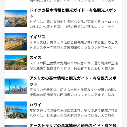
の城塞都市、穏やかなビーチリゾートまで多彩な表情を見
といった象徴的なスポットから、田舎町の古風な美しさま
せる。地方によって風土や気候が異なるスペインはその個
ドイツの基本情報と観光ガイド・有名観光スポッ
で、幅広い魅力が詰まっている。華麗な宮殿、歴史的な大
性で訪れる人を魅了する。 なお、新着のスペイン情報は
コ
聖堂、美しいビーチ、そして豊かな自然が、訪れる者を心
ト
ンテンツ一覧
を参照してほしい。
から魅了する。また、フランスは美食の国としても知ら
ドイツは、豊かな歴史と多彩な文化が交差するヨーロッパ
れ、フランス料理はユネスコ無形文化遺産にも登録されて
の中心に位置する国。中世の街並みが残るロマンチック街
いる。シャンパンの発祥地であるランス、プロヴァンスの
道から、未来を先取りするようなモダンな都市まで多様な
香り高いラベンダー畑など、多彩な楽しみ方が可能だ。さ
イギリス
顔を持つこの国は、どこを歩いても飽きることがない。ベ
らに、パリ以外の地域にも魅力が溢れており、どの街角に
ルリンの文化的活気、バイエルン州のアルプスの絶景、そ
イギリスは、古きよき伝統と最先端が共存する国。ウェス
も豊かな歴史と文化が息づいている。パリ以外の個性あふ
してライン川沿いのワイン畑といった風景は必見。ビール
トミンスター寺院や大英博物館のようなランドマーク、歴
れる地方に足を運ぶとそれぞれで全く異なる文化を体験で
とソーセージを味わいながら地元の人と過ごす楽しい時間
史ある大学都市、美しい丘陵地帯や牧歌的な風景など、エ
きるだろう。 なお、新着のフランス情報は
コンテンツ一覧
スイス
は、お酒好きな人にはぜひ体験してほしい。 なお、新着の
リアごとに異なる魅力がある。また、優雅なアフタヌーン
を参照してほしい。
ドイツ情報は
コンテンツ一覧
を参照してほしい。
ティー、ビール好きにはたまらない英国パブ、サッカー観
スイスの国土面積は九州ほどの広さだが、運行時刻が正確
戦など、本場だからこそできる体験も豊富。イギリスを旅
な交通網が整備されており、初心者でも安心して個人旅行
して楽しみつくそう。 なお、新着のイギリス情報は
コンテ
を楽しめる。日本同様に時刻表どおりの旅が可能だ。中世
アメリカの基本情報と観光ガイド・有名観光スポ
ンツ一覧
を参照してほしい。
の建物がそのまま残る町や、スイスならではのユニークな
博物館もあり、アルプス観光だけでなく町歩きも満喫する
ット
ことができる。国民の所得が高いため物価も高いが、旅行
アメリカ合衆国は、広大な土地と多様な文化が魅力の国。
者向けの交通パス提供のサービスもあり、うまく活用すれ
東海岸の都市部から西海岸のカリフォルニアまで、訪れる
ば市内交通費無料で観光を楽しむこともできる。 なお、新
場所ごとに異なる風景と体験が待っている。ニューヨーク
着のスイス情報は
コンテンツ一覧
を参照してほしい。
ハワイ
のような巨大都市は、観光、ショッピング、エンターテイ
ンメントが詰まった刺激的なスポットだ。一方、アメリカ
年間を通じて温暖な気候に恵まれ、多くの島で構成される
西部には大自然が広がり、グランドキャニオンやイエロー
ハワイは、どの島も独自の魅力をもっている。大自然の神
ストーン国立公園といった絶景が堪能できる。さらに、南
秘を感じたいなら、火山が生み出した壮大な景観を誇るハ
オーストラリアの基本情報と観光ガイド・有名観
部のニューオーリンズでは、音楽と美食が融合した独特の
ワイ島は見逃せない。また、定番の観光地といえばオアフ