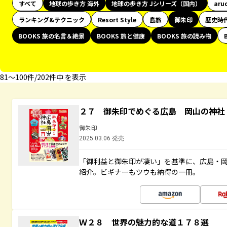
すべて
地球の歩き方 海外
地球の歩き方 Jシリーズ（国内）
aru
ランキング&テクニック
Resort Style
島旅
御朱印
歴史時
BOOKS 旅の名言＆絶景
BOOKS 旅と健康
BOOKS 旅の読み物
81〜100件/202件中 を表示
２７ 御朱印でめぐる広島 岡山の神社
御朱印
2025.03.06 発売
「御利益と御朱印が凄い」を基準に、広島・
紹介。ビギナーもツウも納得の一冊。
Ｗ２８ 世界の魅力的な道１７８選