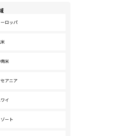
域
ヨーロッパ
北米
中南米
オセアニア
ハワイ
リゾート