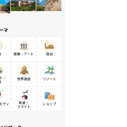
ーマ
食
建築・アート
宿泊
ト・
世界遺産
リゾート
戦
鉄道・
ビティ
ショップ
フライト