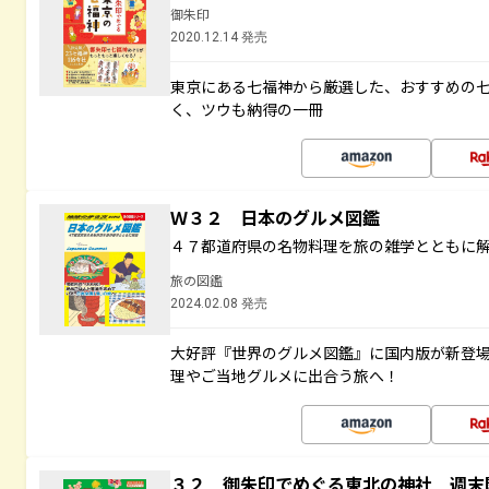
御朱印
2020.12.14 発売
東京にある七福神から厳選した、おすすめの
く、ツウも納得の一冊
Ｗ３２ 日本のグルメ図鑑
４７都道府県の名物料理を旅の雑学とともに
旅の図鑑
2024.02.08 発売
大好評『世界のグルメ図鑑』に国内版が新登
理やご当地グルメに出合う旅へ！
３２ 御朱印でめぐる東北の神社 週末