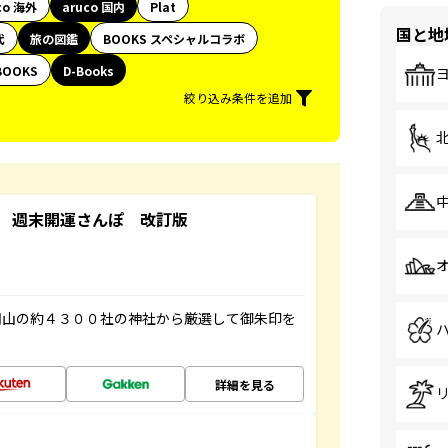
co 海外
aruco 国内
Plat
国と地
代
旅の図鑑
BOOKS スペシャルコラボ
BOOKS
D-Books
絞り込み条件を追加
 週末開運さんぽ 改訂版
岡山の約４３００社の神社から厳選して御朱印を
詳細を見る