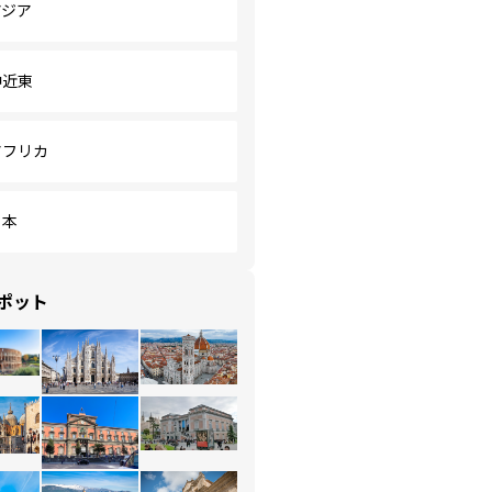
アジア
中近東
アフリカ
日本
ポット