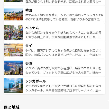
ク、伝統的なフラダンスなど、すべてがハワイの魅力を彩
ど、見どころがたくさん。また、カフェやワイン、オージ
自然が織りなす魅力的な観光地。活気あふれる大都市の台
っている。訪れるたびに新しい発見と感動が待っているハ
ービーフなどの食文化も豊かで、美味しいものであふれて
北やノスタルジックな町並みが人気な九份（ジォウフェ
ワイを、存分に味わってほしい。 なお、新着のハワイ情報
韓国
いる。アクティビティも充実しており、サーフィンやダイ
ン）、静ひつな山岳地帯である台湾東部など、都市の喧騒
は
コンテンツ一覧
を参照してほしい。
ビング、ハイキングなど、アウトドア好きにはたまらな
と山間の静けさが共存しており、訪れる人に新しい発見と
歴史ある王朝文化が残る一方で、最先端のファッションやK
い。オーストラリアの多彩な魅力を存分に味わいつくそ
驚きをもたらしてくれる。また、奥深い台湾の食文化も魅
-POPで世界を席巻している韓国。首都ソウルの宮殿や伝統
う。 なお、新着のオーストラリア情報は
コンテンツ一覧
を
力で、夜市などの屋台グルメから高級料理、ヘルシーで美
家屋が並ぶエリアでは韓国の歴史と文化に浸ることがで
参照してほしい。
ベトナム
容にもいいと評判のスイーツなど、バラエティ豊かな料理
き、地方に足を延ばせば四季折々の自然美を楽しむことが
が味わえる。 なお、新着の台湾情報は
コンテンツ一覧
を参
できる。そして、キムチや焼肉、絶品のストリートフード
豊かな自然と多様な文化が魅力的なベトナム。南北に細長
照してほしい。
まで、さまざまな韓国料理が待っている。夜には、韓国な
く伸びる国土には、広大な田園風景や青々とした山々、世
らではのナイトライフも堪能できる。あたたかいホスピタ
界遺産に登録された壮大な自然景観が点在し、都市部では
タイ
リティに包まれながら、韓国の多彩な魅力を心ゆくまで味
急速な発展と共に伝統が息づく。ハノイの古い町並みやホ
わってみてほしい。 なお、新着の韓国情報は
コンテンツ一
ーチミン市のフランス統治時代の建物も、独特の雰囲気を
タイは、東南アジアに位置する豊かな自然と歴史が息づく
覧
を参照してほしい。
醸し出している。また、バラエティの豊かさとおいしさで
国だ。首都バンコクは高層ビルが立ち並ぶ一方、伝統的な
世界中の食通を魅了してやまないベトナム料理も魅力のひ
寺院や市場がいたるところに点在し、古きよき文化と現代
香港
とつ。フォーやバインミー、ベトナムコーヒーなどは、ぜ
の活気が交差している。北部ではチェンマイなどの山岳地
ひ現地で味わいたい。どの地域を訪れてもあたたかい人々
帯で自然と触れ合い、南部ではプーケットやクラビの美し
アジアと西洋の文化が交わる香港は、特有のエネルギーを
が旅行者を迎えてくれるので、きっと忘れられない旅にな
いビーチでリゾート気分を楽しむことができる。タイ料理
もっている。ヴィクトリア湾に広がる壮大な景色、近未来
るはずだ。 なお、新着のベトナム情報は
コンテンツ一覧
を
は世界的に有名で、屋台から高級レストランまで味覚を刺
的なアートスポット、そして歴史と現代が融合した町並
参照してほしい。
シンガポール
激する。気候は一年中温暖で、どの季節にも異なる楽しみ
み、どこを訪れても感動するはず。観光スポットが密集し
が待っている。親しみやすいタイの人々、仏教を中心とし
ており、効率よく見どころを回れるのも魅力。息をのむよ
アジアの交差点として多文化が融合した独自の魅力を放つ
た文化、そして多様な観光資源が、訪れる旅人を魅了し続
うな絶景から文化的な体験まで、香港を存分に楽しみ尽く
シンガポール。未来的な建築物が並ぶマリーナベイ、歴史
ける。 なお、新着のタイ情報は
コンテンツ一覧
を参照して
そう。 なお、新着の香港情報は
コンテンツ一覧
を参照して
と伝統を感じられるエスニックタウン、多数の緑豊かな公
ほしい。
ほしい。
園や自然保護区など、自然が調和した近代的な景観と文化
の多様性あふれるカラフルな町は、どこを歩いても新しい
国と地域
発見がある。さらに、治安のよさや充実した公共交通機関