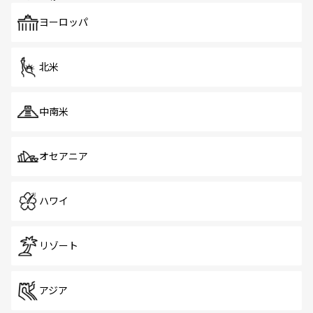
も、旅行者にとっては魅力的なポイント。グルメも豊富
で、ホーカーズは地元の風情を楽しめる外せないスポット
ヨーロッパ
だ。訪れる人を飽きさせないシンガポールで、多様な魅力
を体感しよう。 なお、新着のシンガポール情報は
コンテン
ツ一覧
を参照してほしい。
北米
中南米
オセアニア
ハワイ
リゾート
アジア