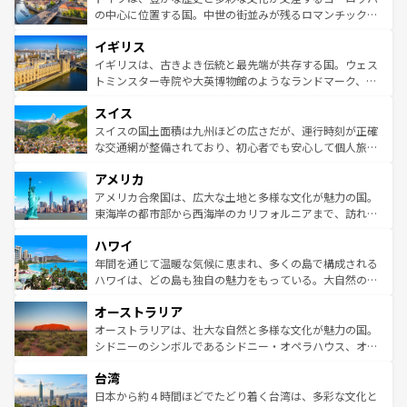
ンテンツ一覧
を参照してほしい。
から魅了する。また、フランスは美食の国としても知ら
の中心に位置する国。中世の街並みが残るロマンチック街
れ、フランス料理はユネスコ無形文化遺産にも登録されて
道から、未来を先取りするようなモダンな都市まで多様な
イギリス
いる。シャンパンの発祥地であるランス、プロヴァンスの
顔を持つこの国は、どこを歩いても飽きることがない。ベ
香り高いラベンダー畑など、多彩な楽しみ方が可能だ。さ
ルリンの文化的活気、バイエルン州のアルプスの絶景、そ
イギリスは、古きよき伝統と最先端が共存する国。ウェス
らに、パリ以外の地域にも魅力が溢れており、どの街角に
してライン川沿いのワイン畑といった風景は必見。ビール
トミンスター寺院や大英博物館のようなランドマーク、歴
も豊かな歴史と文化が息づいている。パリ以外の個性あふ
とソーセージを味わいながら地元の人と過ごす楽しい時間
史ある大学都市、美しい丘陵地帯や牧歌的な風景など、エ
れる地方に足を運ぶとそれぞれで全く異なる文化を体験で
スイス
は、お酒好きな人にはぜひ体験してほしい。 なお、新着の
リアごとに異なる魅力がある。また、優雅なアフタヌーン
きるだろう。 なお、新着のフランス情報は
コンテンツ一覧
ドイツ情報は
コンテンツ一覧
を参照してほしい。
ティー、ビール好きにはたまらない英国パブ、サッカー観
スイスの国土面積は九州ほどの広さだが、運行時刻が正確
を参照してほしい。
戦など、本場だからこそできる体験も豊富。イギリスを旅
な交通網が整備されており、初心者でも安心して個人旅行
して楽しみつくそう。 なお、新着のイギリス情報は
コンテ
を楽しめる。日本同様に時刻表どおりの旅が可能だ。中世
アメリカ
ンツ一覧
を参照してほしい。
の建物がそのまま残る町や、スイスならではのユニークな
博物館もあり、アルプス観光だけでなく町歩きも満喫する
アメリカ合衆国は、広大な土地と多様な文化が魅力の国。
ことができる。国民の所得が高いため物価も高いが、旅行
東海岸の都市部から西海岸のカリフォルニアまで、訪れる
者向けの交通パス提供のサービスもあり、うまく活用すれ
場所ごとに異なる風景と体験が待っている。ニューヨーク
ハワイ
ば市内交通費無料で観光を楽しむこともできる。 なお、新
のような巨大都市は、観光、ショッピング、エンターテイ
着のスイス情報は
コンテンツ一覧
を参照してほしい。
ンメントが詰まった刺激的なスポットだ。一方、アメリカ
年間を通じて温暖な気候に恵まれ、多くの島で構成される
西部には大自然が広がり、グランドキャニオンやイエロー
ハワイは、どの島も独自の魅力をもっている。大自然の神
ストーン国立公園といった絶景が堪能できる。さらに、南
秘を感じたいなら、火山が生み出した壮大な景観を誇るハ
オーストラリア
部のニューオーリンズでは、音楽と美食が融合した独特の
ワイ島は見逃せない。また、定番の観光地といえばオアフ
文化が魅力。旅行者はアメリカの各地域で異なる魅力を楽
島だが、静かな自然を求めるならマウイ島やカウアイ島が
オーストラリアは、壮大な自然と多様な文化が魅力の国。
しみながら、その多様性と豊かな歴史を感じることができ
おすすめ。エメラルドグリーンに輝く海をはじめ、豊かな
シドニーのシンボルであるシドニー・オペラハウス、オー
るだろう。車でのロードトリップや列車の旅も、アメリカ
文化や歴史が息づいている。「アロハスピリット」と呼ば
ストラリア東海岸北部に広がる大サンゴ礁地帯グレートバ
ならではの贅沢な旅のスタイルだ。 なお、新着のアメリカ
台湾
れるおもてなしの心で訪れる人々を迎えてくれるハワイの
リアリーフや大陸中央部にそびえるウルル（エアーズロッ
情報は
コンテンツ一覧
を参照してほしい。
人々、おいしいローカルフードやハワイアンミュージッ
ク）、タスマニアの美しい原生林やケアンズの熱帯雨林な
日本から約４時間ほどでたどり着く台湾は、多彩な文化と