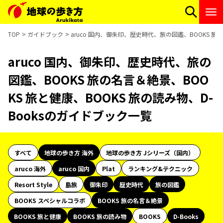
TOP
ガイドブック
aruco 国内、御朱印、歴史時代、旅の図鑑、BOOKS 旅
aruco 国内、御朱印、歴史時代、旅の
図鑑、BOOKS 旅の名言＆絶景、BOO
KS 旅と健康、BOOKS 旅の読み物、D-
Booksのガイドブック一覧
すべて
地球の歩き方 海外
地球の歩き方 Jシリーズ（国内）
aruco 海外
aruco 国内
Plat
ランキング&テクニック
Resort Style
島旅
御朱印
歴史時代
旅の図鑑
BOOKS スペシャルコラボ
BOOKS 旅の名言＆絶景
BOOKS 旅と健康
BOOKS 旅の読み物
BOOKS
D-Books