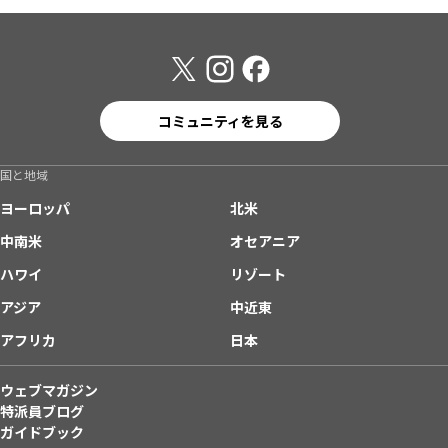
コミュニティを見る
国と地域
ヨーロッパ
北米
中南米
オセアニア
ハワイ
リゾート
アジア
中近東
アフリカ
日本
ウェブマガジン
特派員ブログ
ガイドブック