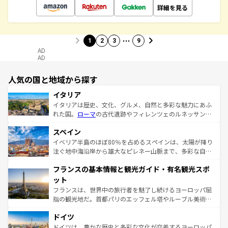
詳細を見る
…
1
2
3
9
AD
AD
人気の国と地域から探す
イタリア
イタリアは歴史、文化、グルメ、自然と多彩な魅力にあふ
れた国。
ローマ
の古代遺跡やフィレンツェのルネッサンス
美術、ヴェネツィアの運河など、歴史あるスポットはもち
スペイン
ろん、トスカーナの美しい田園風景やアマルフィ海岸の絶
景など、自然景観も見逃せない。観光の合間には、本場の
イベリア半島のほぼ80％を占めるスペインは、太陽が降り
ピザやパスタなど、絶品のイタリア料理を堪能することも
注ぐ地中海沿岸から雄大なピレネー山脈まで、多彩な自然
できる。朝目覚めてから夜眠るまで、すべての瞬間を楽し
と文化が詰まったヨーロッパ屈指の旅行先だ。多様な地域
フランスの基本情報と観光ガイド・有名観光スポ
ませてくれるイタリアで、忘れられない旅をしてみよう！
文化が根付くこの国では、情熱的なフラメンコ、熱気あふ
なお、新着のイタリア情報は
コンテンツ一覧
を参照してほ
れる闘牛、そして美味しいタパスが生活の一部となってい
ット
しい。
る。首都マドリードの洗練された雰囲気や、バルセロナの
フランスは、世界中の旅行者を魅了し続けるヨーロッパ屈
アートに溢れた街角から、地方では古代ローマ遺跡や中世
指の観光地だ。首都パリのエッフェル塔やルーブル美術館
の城塞都市、穏やかなビーチリゾートまで多彩な表情を見
といった象徴的なスポットから、田舎町の古風な美しさま
せる。地方によって風土や気候が異なるスペインはその個
ドイツ
で、幅広い魅力が詰まっている。華麗な宮殿、歴史的な大
性で訪れる人を魅了する。 なお、新着のスペイン情報は
コ
聖堂、美しいビーチ、そして豊かな自然が、訪れる者を心
ドイツは、豊かな歴史と多彩な文化が交差するヨーロッパ