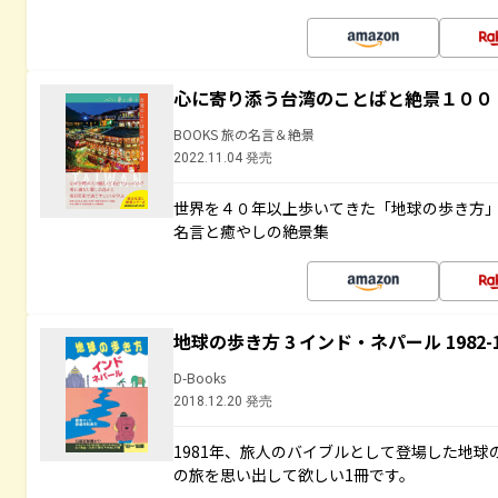
心に寄り添う台湾のことばと絶景１００
BOOKS 旅の名言＆絶景
2022.11.04 発売
世界を４０年以上歩いてきた「地球の歩き方
名言と癒やしの絶景集
地球の歩き方 3 インド・ネパール 1982
D-Books
2018.12.20 発売
1981年、旅人のバイブルとして登場した地
の旅を思い出して欲しい1冊です。