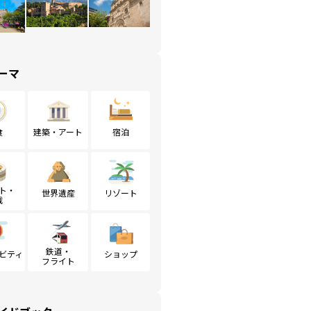
ーマ
食
建築・アート
宿泊
ト・
世界遺産
リゾート
戦
鉄道・
ビティ
ショップ
フライト