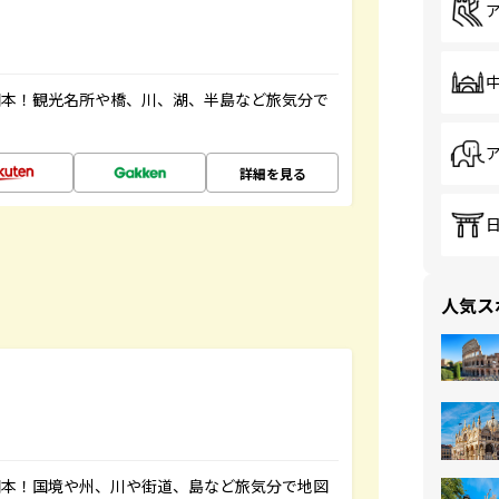
図本！観光名所や橋、川、湖、半島など旅気分で
詳細を見る
人気ス
図本！国境や州、川や街道、島など旅気分で地図