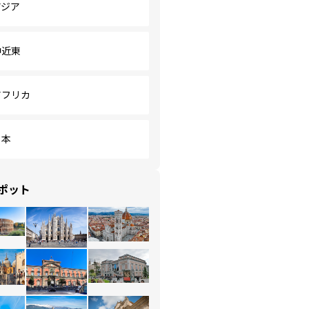
アジア
中近東
アフリカ
日本
ポット