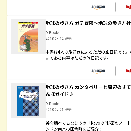
地球の歩き方 ガチ冒険～地球の歩き方
D-Books
2018.04.12 発売
本書は4人の旅好きによるただの旅日記です。
いてある内容はただの旅日記です。
地球の歩き方 カンタベリーと周辺のす
んぽガイド♪
D-Books
2018.07.26 発売
英会話本でおなじみの「Kayoの“秘密のノー
ンドン南東の田舎町をご紹介！