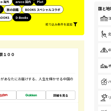
co 海外
aruco 国内
Plat
国と地
代
旅の図鑑
BOOKS スペシャルコラボ
BOOKS
D-Books
絞り込み条件を追加
景１００
」があなたにお届けする、人生を輝かせる中国の
詳細を見る