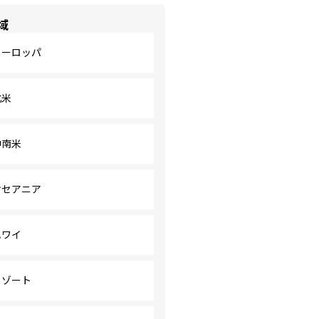
域
ヨーロッパ
北米
中南米
オセアニア
ハワイ
リゾート