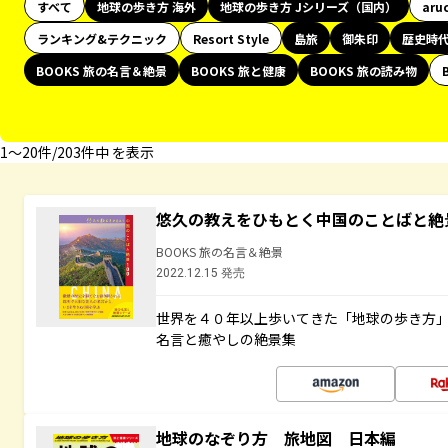
すべて
地球の歩き方 海外
地球の歩き方 Jシリーズ（国内）
aru
ランキング&テクニック
Resort Style
島旅
御朱印
歴史時
BOOKS 旅の名言＆絶景
BOOKS 旅と健康
BOOKS 旅の読み物
1〜20件/203件中 を表示
悠久の教えをひもとく中国のことばと絶
BOOKS 旅の名言＆絶景
2022.12.15 発売
世界を４０年以上歩いてきた「地球の歩き方
名言と癒やしの絶景集
地球のなぞり方 旅地図 日本編