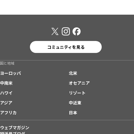
コミュニティを見る
国と地域
ヨーロッパ
北米
中南米
オセアニア
ハワイ
リゾート
アジア
中近東
アフリカ
日本
ウェブマガジン
特派員ブログ