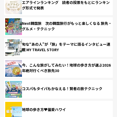
エアラインランキング 読者の投票をもとにランキン
グ形式で発表
Next韓国旅 次の韓国旅行がもっと楽しくなる 旅先・
グルメ・テクニック
旬な“あの人”が「旅」をテーマに語るインタビュー連
載 MY TRAVEL STORY
今、こんな旅がしてみたい！地球の歩き方が選ぶ2026
年絶対行くべき旅先30
コスパもタイパもかなえる！賢者の旅テクニック
地球の歩き方♥偏愛ハワイ