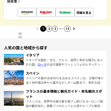
絶景集！
詳細を見る
…
1
2
3
12
AD
AD
人気の国と地域から探す
イタリア
イタリアは歴史、文化、グルメ、自然と多彩な魅力にあふ
れた国。
ローマ
の古代遺跡やフィレンツェのルネッサンス
美術、ヴェネツィアの運河など、歴史あるスポットはもち
スペイン
ろん、トスカーナの美しい田園風景やアマルフィ海岸の絶
景など、自然景観も見逃せない。観光の合間には、本場の
イベリア半島のほぼ80％を占めるスペインは、太陽が降り
ピザやパスタなど、絶品のイタリア料理を堪能することも
注ぐ地中海沿岸から雄大なピレネー山脈まで、多彩な自然
できる。朝目覚めてから夜眠るまで、すべての瞬間を楽し
と文化が詰まったヨーロッパ屈指の旅行先だ。多様な地域
フランスの基本情報と観光ガイド・有名観光スポ
ませてくれるイタリアで、忘れられない旅をしてみよう！
文化が根付くこの国では、情熱的なフラメンコ、熱気あふ
なお、新着のイタリア情報は
コンテンツ一覧
を参照してほ
れる闘牛、そして美味しいタパスが生活の一部となってい
ット
しい。
る。首都マドリードの洗練された雰囲気や、バルセロナの
フランスは、世界中の旅行者を魅了し続けるヨーロッパ屈
アートに溢れた街角から、地方では古代ローマ遺跡や中世
指の観光地だ。首都パリのエッフェル塔やルーブル美術館
の城塞都市、穏やかなビーチリゾートまで多彩な表情を見
といった象徴的なスポットから、田舎町の古風な美しさま