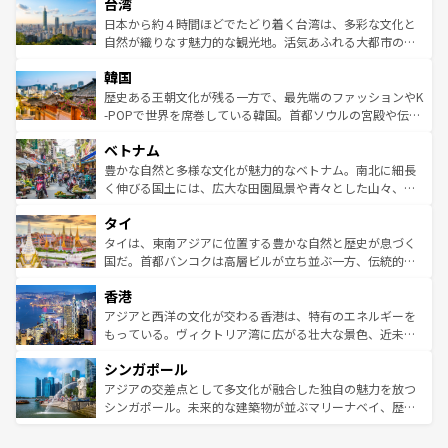
ならではの贅沢な旅のスタイルだ。 なお、新着のアメリカ
台湾
れるおもてなしの心で訪れる人々を迎えてくれるハワイの
リアリーフや大陸中央部にそびえるウルル（エアーズロッ
情報は
コンテンツ一覧
を参照してほしい。
人々、おいしいローカルフードやハワイアンミュージッ
ク）、タスマニアの美しい原生林やケアンズの熱帯雨林な
日本から約４時間ほどでたどり着く台湾は、多彩な文化と
ク、伝統的なフラダンスなど、すべてがハワイの魅力を彩
ど、見どころがたくさん。また、カフェやワイン、オージ
自然が織りなす魅力的な観光地。活気あふれる大都市の台
っている。訪れるたびに新しい発見と感動が待っているハ
ービーフなどの食文化も豊かで、美味しいものであふれて
北やノスタルジックな町並みが人気な九份（ジォウフェ
ワイを、存分に味わってほしい。 なお、新着のハワイ情報
韓国
いる。アクティビティも充実しており、サーフィンやダイ
ン）、静ひつな山岳地帯である台湾東部など、都市の喧騒
は
コンテンツ一覧
を参照してほしい。
ビング、ハイキングなど、アウトドア好きにはたまらな
と山間の静けさが共存しており、訪れる人に新しい発見と
歴史ある王朝文化が残る一方で、最先端のファッションやK
い。オーストラリアの多彩な魅力を存分に味わいつくそ
驚きをもたらしてくれる。また、奥深い台湾の食文化も魅
-POPで世界を席巻している韓国。首都ソウルの宮殿や伝統
う。 なお、新着のオーストラリア情報は
コンテンツ一覧
を
力で、夜市などの屋台グルメから高級料理、ヘルシーで美
家屋が並ぶエリアでは韓国の歴史と文化に浸ることがで
参照してほしい。
ベトナム
容にもいいと評判のスイーツなど、バラエティ豊かな料理
き、地方に足を延ばせば四季折々の自然美を楽しむことが
が味わえる。 なお、新着の台湾情報は
コンテンツ一覧
を参
できる。そして、キムチや焼肉、絶品のストリートフード
豊かな自然と多様な文化が魅力的なベトナム。南北に細長
照してほしい。
まで、さまざまな韓国料理が待っている。夜には、韓国な
く伸びる国土には、広大な田園風景や青々とした山々、世
らではのナイトライフも堪能できる。あたたかいホスピタ
界遺産に登録された壮大な自然景観が点在し、都市部では
タイ
リティに包まれながら、韓国の多彩な魅力を心ゆくまで味
急速な発展と共に伝統が息づく。ハノイの古い町並みやホ
わってみてほしい。 なお、新着の韓国情報は
コンテンツ一
ーチミン市のフランス統治時代の建物も、独特の雰囲気を
タイは、東南アジアに位置する豊かな自然と歴史が息づく
覧
を参照してほしい。
醸し出している。また、バラエティの豊かさとおいしさで
国だ。首都バンコクは高層ビルが立ち並ぶ一方、伝統的な
世界中の食通を魅了してやまないベトナム料理も魅力のひ
寺院や市場がいたるところに点在し、古きよき文化と現代
香港
とつ。フォーやバインミー、ベトナムコーヒーなどは、ぜ
の活気が交差している。北部ではチェンマイなどの山岳地
ひ現地で味わいたい。どの地域を訪れてもあたたかい人々
帯で自然と触れ合い、南部ではプーケットやクラビの美し
アジアと西洋の文化が交わる香港は、特有のエネルギーを
が旅行者を迎えてくれるので、きっと忘れられない旅にな
いビーチでリゾート気分を楽しむことができる。タイ料理
もっている。ヴィクトリア湾に広がる壮大な景色、近未来
るはずだ。 なお、新着のベトナム情報は
コンテンツ一覧
を
は世界的に有名で、屋台から高級レストランまで味覚を刺
的なアートスポット、そして歴史と現代が融合した町並
参照してほしい。
シンガポール
激する。気候は一年中温暖で、どの季節にも異なる楽しみ
み、どこを訪れても感動するはず。観光スポットが密集し
が待っている。親しみやすいタイの人々、仏教を中心とし
ており、効率よく見どころを回れるのも魅力。息をのむよ
アジアの交差点として多文化が融合した独自の魅力を放つ
た文化、そして多様な観光資源が、訪れる旅人を魅了し続
うな絶景から文化的な体験まで、香港を存分に楽しみ尽く
シンガポール。未来的な建築物が並ぶマリーナベイ、歴史
ける。 なお、新着のタイ情報は
コンテンツ一覧
を参照して
そう。 なお、新着の香港情報は
コンテンツ一覧
を参照して
と伝統を感じられるエスニックタウン、多数の緑豊かな公
ほしい。
ほしい。
園や自然保護区など、自然が調和した近代的な景観と文化