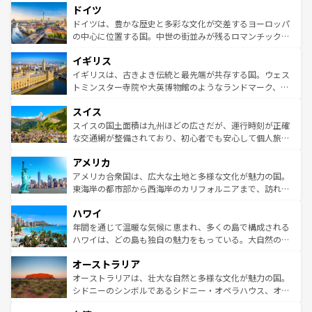
せる。地方によって風土や気候が異なるスペインはその個
ドイツ
で、幅広い魅力が詰まっている。華麗な宮殿、歴史的な大
性で訪れる人を魅了する。 なお、新着のスペイン情報は
コ
聖堂、美しいビーチ、そして豊かな自然が、訪れる者を心
ドイツは、豊かな歴史と多彩な文化が交差するヨーロッパ
ンテンツ一覧
を参照してほしい。
から魅了する。また、フランスは美食の国としても知ら
の中心に位置する国。中世の街並みが残るロマンチック街
れ、フランス料理はユネスコ無形文化遺産にも登録されて
道から、未来を先取りするようなモダンな都市まで多様な
イギリス
いる。シャンパンの発祥地であるランス、プロヴァンスの
顔を持つこの国は、どこを歩いても飽きることがない。ベ
香り高いラベンダー畑など、多彩な楽しみ方が可能だ。さ
ルリンの文化的活気、バイエルン州のアルプスの絶景、そ
イギリスは、古きよき伝統と最先端が共存する国。ウェス
らに、パリ以外の地域にも魅力が溢れており、どの街角に
してライン川沿いのワイン畑といった風景は必見。ビール
トミンスター寺院や大英博物館のようなランドマーク、歴
も豊かな歴史と文化が息づいている。パリ以外の個性あふ
とソーセージを味わいながら地元の人と過ごす楽しい時間
史ある大学都市、美しい丘陵地帯や牧歌的な風景など、エ
れる地方に足を運ぶとそれぞれで全く異なる文化を体験で
スイス
は、お酒好きな人にはぜひ体験してほしい。 なお、新着の
リアごとに異なる魅力がある。また、優雅なアフタヌーン
きるだろう。 なお、新着のフランス情報は
コンテンツ一覧
ドイツ情報は
コンテンツ一覧
を参照してほしい。
ティー、ビール好きにはたまらない英国パブ、サッカー観
スイスの国土面積は九州ほどの広さだが、運行時刻が正確
を参照してほしい。
戦など、本場だからこそできる体験も豊富。イギリスを旅
な交通網が整備されており、初心者でも安心して個人旅行
して楽しみつくそう。 なお、新着のイギリス情報は
コンテ
を楽しめる。日本同様に時刻表どおりの旅が可能だ。中世
アメリカ
ンツ一覧
を参照してほしい。
の建物がそのまま残る町や、スイスならではのユニークな
博物館もあり、アルプス観光だけでなく町歩きも満喫する
アメリカ合衆国は、広大な土地と多様な文化が魅力の国。
ことができる。国民の所得が高いため物価も高いが、旅行
東海岸の都市部から西海岸のカリフォルニアまで、訪れる
者向けの交通パス提供のサービスもあり、うまく活用すれ
場所ごとに異なる風景と体験が待っている。ニューヨーク
ハワイ
ば市内交通費無料で観光を楽しむこともできる。 なお、新
のような巨大都市は、観光、ショッピング、エンターテイ
着のスイス情報は
コンテンツ一覧
を参照してほしい。
ンメントが詰まった刺激的なスポットだ。一方、アメリカ
年間を通じて温暖な気候に恵まれ、多くの島で構成される
西部には大自然が広がり、グランドキャニオンやイエロー
ハワイは、どの島も独自の魅力をもっている。大自然の神
ストーン国立公園といった絶景が堪能できる。さらに、南
秘を感じたいなら、火山が生み出した壮大な景観を誇るハ
オーストラリア
部のニューオーリンズでは、音楽と美食が融合した独特の
ワイ島は見逃せない。また、定番の観光地といえばオアフ
文化が魅力。旅行者はアメリカの各地域で異なる魅力を楽
島だが、静かな自然を求めるならマウイ島やカウアイ島が
オーストラリアは、壮大な自然と多様な文化が魅力の国。
しみながら、その多様性と豊かな歴史を感じることができ
おすすめ。エメラルドグリーンに輝く海をはじめ、豊かな
シドニーのシンボルであるシドニー・オペラハウス、オー
るだろう。車でのロードトリップや列車の旅も、アメリカ
文化や歴史が息づいている。「アロハスピリット」と呼ば
ストラリア東海岸北部に広がる大サンゴ礁地帯グレートバ