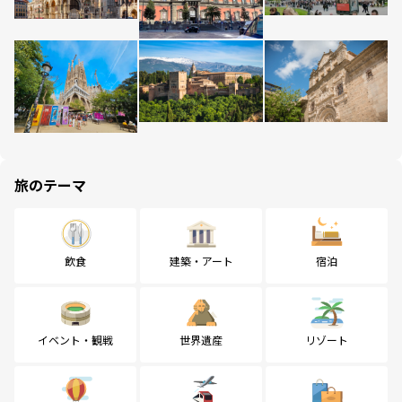
旅のテーマ
飲食
建築・アート
宿泊
イベント・観戦
世界遺産
リゾート