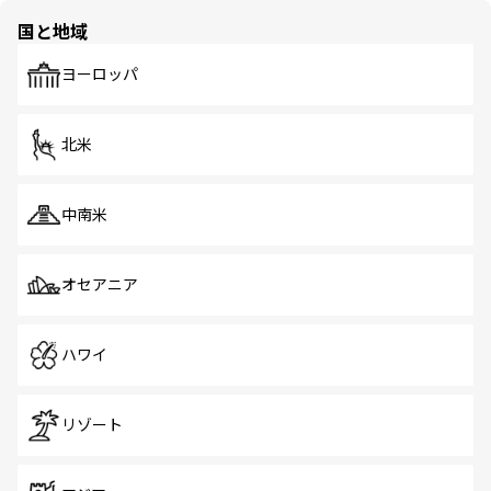
の多様性あふれるカラフルな町は、どこを歩いても新しい
国と地域
発見がある。さらに、治安のよさや充実した公共交通機関
も、旅行者にとっては魅力的なポイント。グルメも豊富
で、ホーカーズは地元の風情を楽しめる外せないスポット
ヨーロッパ
だ。訪れる人を飽きさせないシンガポールで、多様な魅力
を体感しよう。 なお、新着のシンガポール情報は
コンテン
ツ一覧
を参照してほしい。
北米
中南米
オセアニア
ハワイ
リゾート