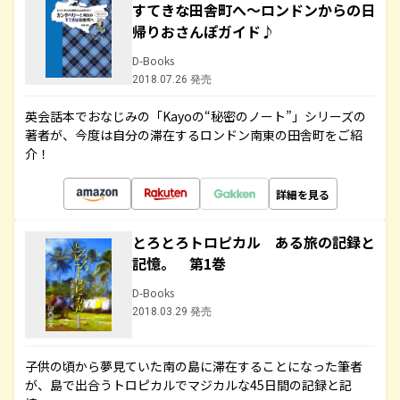
すてきな田舎町へ～ロンドンからの日
帰りおさんぽガイド♪
D-Books
2018.07.26 発売
英会話本でおなじみの「Kayoの“秘密のノート”」シリーズの
著者が、今度は自分の滞在するロンドン南東の田舎町をご紹
介！
詳細を見る
とろとろトロピカル ある旅の記録と
記憶。 第1巻
D-Books
2018.03.29 発売
子供の頃から夢見ていた南の島に滞在することになった筆者
が、島で出合うトロピカルでマジカルな45日間の記録と記