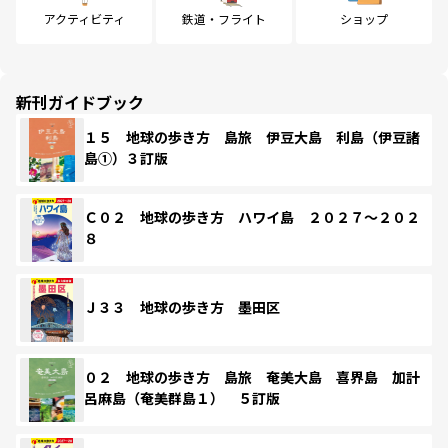
アクティビティ
鉄道・フライト
ショップ
新刊ガイドブック
１５ 地球の歩き方 島旅 伊豆大島 利島（伊豆諸
島①）３訂版
Ｃ０２ 地球の歩き方 ハワイ島 ２０２７～２０２
８
Ｊ３３ 地球の歩き方 墨田区
０２ 地球の歩き方 島旅 奄美大島 喜界島 加計
呂麻島（奄美群島１） ５訂版