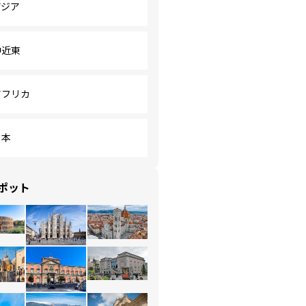
アジア
中近東
アフリカ
日本
ポット