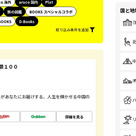
co 海外
aruco 国内
Plat
国と地
旅の図鑑
BOOKS スペシャルコラボ
BOOKS
D-Books
絞り込み条件を追加
景１００
」があなたにお届けする、人生を輝かせる中国の
詳細を見る