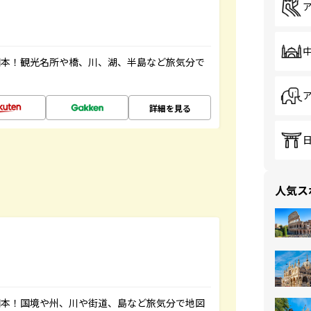
図本！観光名所や橋、川、湖、半島など旅気分で
詳細を見る
人気ス
図本！国境や州、川や街道、島など旅気分で地図