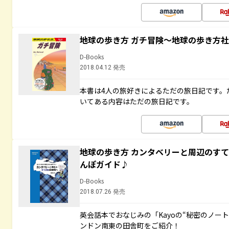
地球の歩き方 ガチ冒険～地球の歩き方
D-Books
2018.04.12 発売
本書は4人の旅好きによるただの旅日記です。
いてある内容はただの旅日記です。
地球の歩き方 カンタベリーと周辺のす
んぽガイド♪
D-Books
2018.07.26 発売
英会話本でおなじみの「Kayoの“秘密のノー
ンドン南東の田舎町をご紹介！