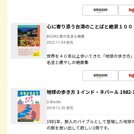
心に寄り添う台湾のことばと絶景１００
BOOKS 旅の名言＆絶景
2022.11.04 発売
世界を４０年以上歩いてきた「地球の歩き方
名言と癒やしの絶景集
地球の歩き方 3 インド・ネパール 1982
D-Books
2018.12.20 発売
1981年、旅人のバイブルとして登場した地
の旅を思い出して欲しい1冊です。