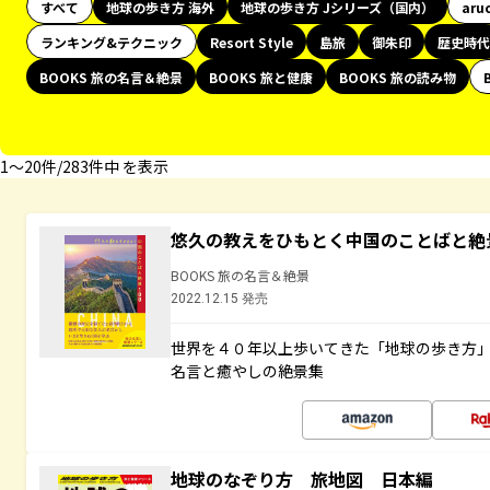
すべて
地球の歩き方 海外
地球の歩き方 Jシリーズ（国内）
aru
ランキング&テクニック
Resort Style
島旅
御朱印
歴史時代
BOOKS 旅の名言＆絶景
BOOKS 旅と健康
BOOKS 旅の読み物
1〜20件/283件中 を表示
悠久の教えをひもとく中国のことばと絶
BOOKS 旅の名言＆絶景
2022.12.15 発売
世界を４０年以上歩いてきた「地球の歩き方
名言と癒やしの絶景集
地球のなぞり方 旅地図 日本編