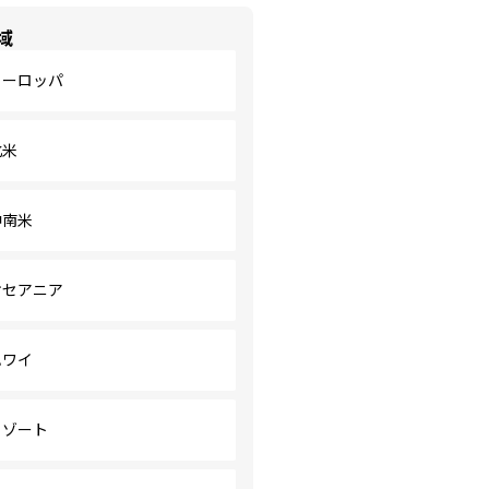
域
ヨーロッパ
北米
中南米
オセアニア
ハワイ
リゾート