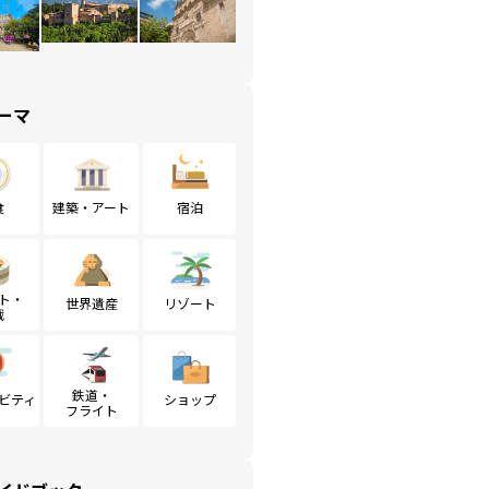
ーマ
食
建築・アート
宿泊
ト・
世界遺産
リゾート
戦
鉄道・
ビティ
ショップ
フライト