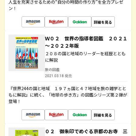
人生を充実させるための“自分の時間の作り方”を全力プレゼ
ン！
詳細を見る
Ｗ０２ 世界の指導者図鑑 ２０２１
～２０２２年版
２０８の国と地域のリーダーを経歴ととも
に解説
旅の図鑑
2021.03.18 発売
『世界244の国と地域 １９７ヵ国と４７地域を旅の雑学とと
もに解説』に続く、「地球の歩き方」の図鑑シリーズ第２弾が
登場！
詳細を見る
０２ 御朱印でめぐる京都のお寺 三