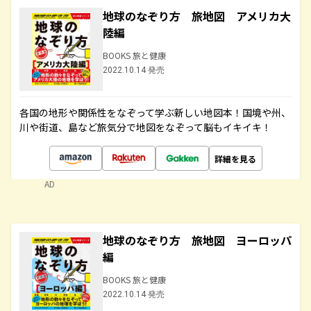
地球のなぞり方 旅地図 アメリカ大
陸編
BOOKS 旅と健康
2022.10.14 発売
各国の地形や関係性をなぞって学ぶ新しい地図本！国境や州、
川や街道、島など旅気分で地図をなぞって脳もイキイキ！
詳細を見る
AD
地球のなぞり方 旅地図 ヨーロッパ
編
BOOKS 旅と健康
2022.10.14 発売