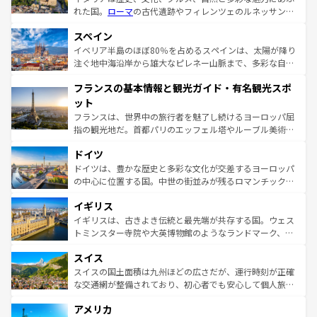
れた国。
ローマ
の古代遺跡やフィレンツェのルネッサンス
美術、ヴェネツィアの運河など、歴史あるスポットはもち
スペイン
ろん、トスカーナの美しい田園風景やアマルフィ海岸の絶
景など、自然景観も見逃せない。観光の合間には、本場の
イベリア半島のほぼ80％を占めるスペインは、太陽が降り
ピザやパスタなど、絶品のイタリア料理を堪能することも
注ぐ地中海沿岸から雄大なピレネー山脈まで、多彩な自然
できる。朝目覚めてから夜眠るまで、すべての瞬間を楽し
と文化が詰まったヨーロッパ屈指の旅行先だ。多様な地域
フランスの基本情報と観光ガイド・有名観光スポ
ませてくれるイタリアで、忘れられない旅をしてみよう！
文化が根付くこの国では、情熱的なフラメンコ、熱気あふ
なお、新着のイタリア情報は
コンテンツ一覧
を参照してほ
れる闘牛、そして美味しいタパスが生活の一部となってい
ット
しい。
る。首都マドリードの洗練された雰囲気や、バルセロナの
フランスは、世界中の旅行者を魅了し続けるヨーロッパ屈
アートに溢れた街角から、地方では古代ローマ遺跡や中世
指の観光地だ。首都パリのエッフェル塔やルーブル美術館
の城塞都市、穏やかなビーチリゾートまで多彩な表情を見
といった象徴的なスポットから、田舎町の古風な美しさま
せる。地方によって風土や気候が異なるスペインはその個
ドイツ
で、幅広い魅力が詰まっている。華麗な宮殿、歴史的な大
性で訪れる人を魅了する。 なお、新着のスペイン情報は
コ
聖堂、美しいビーチ、そして豊かな自然が、訪れる者を心
ドイツは、豊かな歴史と多彩な文化が交差するヨーロッパ
ンテンツ一覧
を参照してほしい。
から魅了する。また、フランスは美食の国としても知ら
の中心に位置する国。中世の街並みが残るロマンチック街
れ、フランス料理はユネスコ無形文化遺産にも登録されて
道から、未来を先取りするようなモダンな都市まで多様な
イギリス
いる。シャンパンの発祥地であるランス、プロヴァンスの
顔を持つこの国は、どこを歩いても飽きることがない。ベ
香り高いラベンダー畑など、多彩な楽しみ方が可能だ。さ
ルリンの文化的活気、バイエルン州のアルプスの絶景、そ
イギリスは、古きよき伝統と最先端が共存する国。ウェス
らに、パリ以外の地域にも魅力が溢れており、どの街角に
してライン川沿いのワイン畑といった風景は必見。ビール
トミンスター寺院や大英博物館のようなランドマーク、歴
も豊かな歴史と文化が息づいている。パリ以外の個性あふ
とソーセージを味わいながら地元の人と過ごす楽しい時間
史ある大学都市、美しい丘陵地帯や牧歌的な風景など、エ
れる地方に足を運ぶとそれぞれで全く異なる文化を体験で
スイス
は、お酒好きな人にはぜひ体験してほしい。 なお、新着の
リアごとに異なる魅力がある。また、優雅なアフタヌーン
きるだろう。 なお、新着のフランス情報は
コンテンツ一覧
ドイツ情報は
コンテンツ一覧
を参照してほしい。
ティー、ビール好きにはたまらない英国パブ、サッカー観
スイスの国土面積は九州ほどの広さだが、運行時刻が正確
を参照してほしい。
戦など、本場だからこそできる体験も豊富。イギリスを旅
な交通網が整備されており、初心者でも安心して個人旅行
して楽しみつくそう。 なお、新着のイギリス情報は
コンテ
を楽しめる。日本同様に時刻表どおりの旅が可能だ。中世
アメリカ
ンツ一覧
を参照してほしい。
の建物がそのまま残る町や、スイスならではのユニークな