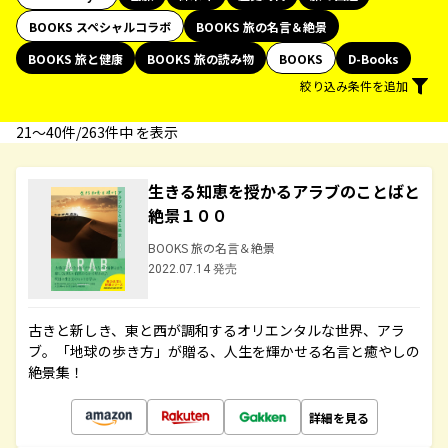
BOOKS スペシャルコラボ
BOOKS 旅の名言＆絶景
BOOKS 旅と健康
BOOKS 旅の読み物
BOOKS
D-Books
絞り込み条件を追加
21〜40件/263件中 を表示
生きる知恵を授かるアラブのことばと
絶景１００
BOOKS 旅の名言＆絶景
2022.07.14 発売
古きと新しき、東と西が調和するオリエンタルな世界、アラ
ブ。「地球の歩き方」が贈る、人生を輝かせる名言と癒やしの
絶景集！
詳細を見る