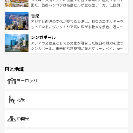
覧
を参照してほしい。
醸し出している。また、バラエティの豊かさとおいしさで
国だ。首都バンコクは高層ビルが立ち並ぶ一方、伝統的な
世界中の食通を魅了してやまないベトナム料理も魅力のひ
寺院や市場がいたるところに点在し、古きよき文化と現代
香港
とつ。フォーやバインミー、ベトナムコーヒーなどは、ぜ
の活気が交差している。北部ではチェンマイなどの山岳地
ひ現地で味わいたい。どの地域を訪れてもあたたかい人々
帯で自然と触れ合い、南部ではプーケットやクラビの美し
アジアと西洋の文化が交わる香港は、特有のエネルギーを
が旅行者を迎えてくれるので、きっと忘れられない旅にな
いビーチでリゾート気分を楽しむことができる。タイ料理
もっている。ヴィクトリア湾に広がる壮大な景色、近未来
るはずだ。 なお、新着のベトナム情報は
コンテンツ一覧
を
は世界的に有名で、屋台から高級レストランまで味覚を刺
的なアートスポット、そして歴史と現代が融合した町並
参照してほしい。
シンガポール
激する。気候は一年中温暖で、どの季節にも異なる楽しみ
み、どこを訪れても感動するはず。観光スポットが密集し
が待っている。親しみやすいタイの人々、仏教を中心とし
ており、効率よく見どころを回れるのも魅力。息をのむよ
アジアの交差点として多文化が融合した独自の魅力を放つ
た文化、そして多様な観光資源が、訪れる旅人を魅了し続
うな絶景から文化的な体験まで、香港を存分に楽しみ尽く
シンガポール。未来的な建築物が並ぶマリーナベイ、歴史
ける。 なお、新着のタイ情報は
コンテンツ一覧
を参照して
そう。 なお、新着の香港情報は
コンテンツ一覧
を参照して
と伝統を感じられるエスニックタウン、多数の緑豊かな公
ほしい。
ほしい。
園や自然保護区など、自然が調和した近代的な景観と文化
の多様性あふれるカラフルな町は、どこを歩いても新しい
国と地域
発見がある。さらに、治安のよさや充実した公共交通機関
も、旅行者にとっては魅力的なポイント。グルメも豊富
で、ホーカーズは地元の風情を楽しめる外せないスポット
ヨーロッパ
だ。訪れる人を飽きさせないシンガポールで、多様な魅力
を体感しよう。 なお、新着のシンガポール情報は
コンテン
ツ一覧
を参照してほしい。
北米
中南米