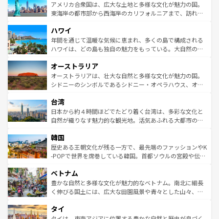
博物館もあり、アルプス観光だけでなく町歩きも満喫する
アメリカ合衆国は、広大な土地と多様な文化が魅力の国。
ことができる。国民の所得が高いため物価も高いが、旅行
東海岸の都市部から西海岸のカリフォルニアまで、訪れる
者向けの交通パス提供のサービスもあり、うまく活用すれ
場所ごとに異なる風景と体験が待っている。ニューヨーク
ハワイ
ば市内交通費無料で観光を楽しむこともできる。 なお、新
のような巨大都市は、観光、ショッピング、エンターテイ
着のスイス情報は
コンテンツ一覧
を参照してほしい。
ンメントが詰まった刺激的なスポットだ。一方、アメリカ
年間を通じて温暖な気候に恵まれ、多くの島で構成される
西部には大自然が広がり、グランドキャニオンやイエロー
ハワイは、どの島も独自の魅力をもっている。大自然の神
ストーン国立公園といった絶景が堪能できる。さらに、南
秘を感じたいなら、火山が生み出した壮大な景観を誇るハ
オーストラリア
部のニューオーリンズでは、音楽と美食が融合した独特の
ワイ島は見逃せない。また、定番の観光地といえばオアフ
文化が魅力。旅行者はアメリカの各地域で異なる魅力を楽
島だが、静かな自然を求めるならマウイ島やカウアイ島が
オーストラリアは、壮大な自然と多様な文化が魅力の国。
しみながら、その多様性と豊かな歴史を感じることができ
おすすめ。エメラルドグリーンに輝く海をはじめ、豊かな
シドニーのシンボルであるシドニー・オペラハウス、オー
るだろう。車でのロードトリップや列車の旅も、アメリカ
文化や歴史が息づいている。「アロハスピリット」と呼ば
ストラリア東海岸北部に広がる大サンゴ礁地帯グレートバ
ならではの贅沢な旅のスタイルだ。 なお、新着のアメリカ
台湾
れるおもてなしの心で訪れる人々を迎えてくれるハワイの
リアリーフや大陸中央部にそびえるウルル（エアーズロッ
情報は
コンテンツ一覧
を参照してほしい。
人々、おいしいローカルフードやハワイアンミュージッ
ク）、タスマニアの美しい原生林やケアンズの熱帯雨林な
日本から約４時間ほどでたどり着く台湾は、多彩な文化と
ク、伝統的なフラダンスなど、すべてがハワイの魅力を彩
ど、見どころがたくさん。また、カフェやワイン、オージ
自然が織りなす魅力的な観光地。活気あふれる大都市の台
っている。訪れるたびに新しい発見と感動が待っているハ
ービーフなどの食文化も豊かで、美味しいものであふれて
北やノスタルジックな町並みが人気な九份（ジォウフェ
ワイを、存分に味わってほしい。 なお、新着のハワイ情報
韓国
いる。アクティビティも充実しており、サーフィンやダイ
ン）、静ひつな山岳地帯である台湾東部など、都市の喧騒
は
コンテンツ一覧
を参照してほしい。
ビング、ハイキングなど、アウトドア好きにはたまらな
と山間の静けさが共存しており、訪れる人に新しい発見と
歴史ある王朝文化が残る一方で、最先端のファッションやK
い。オーストラリアの多彩な魅力を存分に味わいつくそ
驚きをもたらしてくれる。また、奥深い台湾の食文化も魅
-POPで世界を席巻している韓国。首都ソウルの宮殿や伝統
う。 なお、新着のオーストラリア情報は
コンテンツ一覧
を
力で、夜市などの屋台グルメから高級料理、ヘルシーで美
家屋が並ぶエリアでは韓国の歴史と文化に浸ることがで
参照してほしい。
ベトナム
容にもいいと評判のスイーツなど、バラエティ豊かな料理
き、地方に足を延ばせば四季折々の自然美を楽しむことが
が味わえる。 なお、新着の台湾情報は
コンテンツ一覧
を参
できる。そして、キムチや焼肉、絶品のストリートフード
豊かな自然と多様な文化が魅力的なベトナム。南北に細長
照してほしい。
まで、さまざまな韓国料理が待っている。夜には、韓国な
く伸びる国土には、広大な田園風景や青々とした山々、世
らではのナイトライフも堪能できる。あたたかいホスピタ
界遺産に登録された壮大な自然景観が点在し、都市部では
タイ
リティに包まれながら、韓国の多彩な魅力を心ゆくまで味
急速な発展と共に伝統が息づく。ハノイの古い町並みやホ
わってみてほしい。 なお、新着の韓国情報は
コンテンツ一
ーチミン市のフランス統治時代の建物も、独特の雰囲気を
タイは、東南アジアに位置する豊かな自然と歴史が息づく