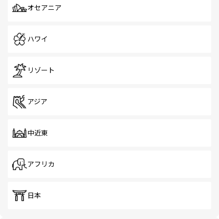
オセアニア
ハワイ
リゾート
アジア
中近東
アフリカ
日本