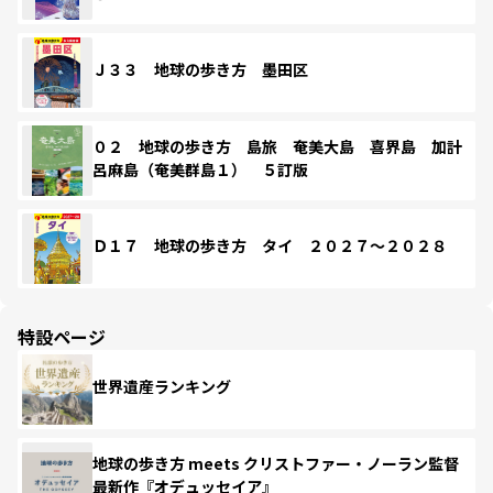
Ｊ３３ 地球の歩き方 墨田区
０２ 地球の歩き方 島旅 奄美大島 喜界島 加計
呂麻島（奄美群島１） ５訂版
Ｄ１７ 地球の歩き方 タイ ２０２７～２０２８
特設ページ
世界遺産ランキング
地球の歩き方 meets クリストファー・ノーラン監督
最新作『オデュッセイア』