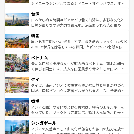
るだろう。車でのロードトリップや列車の旅も、アメリカ
文化や歴史が息づいている。「アロハスピリット」と呼ば
シドニーのシンボルであるシドニー・オペラハウス、オー
ならではの贅沢な旅のスタイルだ。 なお、新着のアメリカ
れるおもてなしの心で訪れる人々を迎えてくれるハワイの
ストラリア東海岸北部に広がる大サンゴ礁地帯グレートバ
情報は
コンテンツ一覧
を参照してほしい。
人々、おいしいローカルフードやハワイアンミュージッ
台湾
リアリーフや大陸中央部にそびえるウルル（エアーズロッ
ク、伝統的なフラダンスなど、すべてがハワイの魅力を彩
ク）、タスマニアの美しい原生林やケアンズの熱帯雨林な
日本から約４時間ほどでたどり着く台湾は、多彩な文化と
っている。訪れるたびに新しい発見と感動が待っているハ
ど、見どころがたくさん。また、カフェやワイン、オージ
自然が織りなす魅力的な観光地。活気あふれる大都市の台
ワイを、存分に味わってほしい。 なお、新着のハワイ情報
ービーフなどの食文化も豊かで、美味しいものであふれて
北やノスタルジックな町並みが人気な九份（ジォウフェ
は
コンテンツ一覧
を参照してほしい。
韓国
いる。アクティビティも充実しており、サーフィンやダイ
ン）、静ひつな山岳地帯である台湾東部など、都市の喧騒
ビング、ハイキングなど、アウトドア好きにはたまらな
と山間の静けさが共存しており、訪れる人に新しい発見と
歴史ある王朝文化が残る一方で、最先端のファッションやK
い。オーストラリアの多彩な魅力を存分に味わいつくそ
驚きをもたらしてくれる。また、奥深い台湾の食文化も魅
-POPで世界を席巻している韓国。首都ソウルの宮殿や伝統
う。 なお、新着のオーストラリア情報は
コンテンツ一覧
を
力で、夜市などの屋台グルメから高級料理、ヘルシーで美
家屋が並ぶエリアでは韓国の歴史と文化に浸ることがで
参照してほしい。
ベトナム
容にもいいと評判のスイーツなど、バラエティ豊かな料理
き、地方に足を延ばせば四季折々の自然美を楽しむことが
が味わえる。 なお、新着の台湾情報は
コンテンツ一覧
を参
できる。そして、キムチや焼肉、絶品のストリートフード
豊かな自然と多様な文化が魅力的なベトナム。南北に細長
照してほしい。
まで、さまざまな韓国料理が待っている。夜には、韓国な
く伸びる国土には、広大な田園風景や青々とした山々、世
らではのナイトライフも堪能できる。あたたかいホスピタ
界遺産に登録された壮大な自然景観が点在し、都市部では
タイ
リティに包まれながら、韓国の多彩な魅力を心ゆくまで味
急速な発展と共に伝統が息づく。ハノイの古い町並みやホ
わってみてほしい。 なお、新着の韓国情報は
コンテンツ一
ーチミン市のフランス統治時代の建物も、独特の雰囲気を
タイは、東南アジアに位置する豊かな自然と歴史が息づく
覧
を参照してほしい。
醸し出している。また、バラエティの豊かさとおいしさで
国だ。首都バンコクは高層ビルが立ち並ぶ一方、伝統的な
世界中の食通を魅了してやまないベトナム料理も魅力のひ
寺院や市場がいたるところに点在し、古きよき文化と現代
香港
とつ。フォーやバインミー、ベトナムコーヒーなどは、ぜ
の活気が交差している。北部ではチェンマイなどの山岳地
ひ現地で味わいたい。どの地域を訪れてもあたたかい人々
帯で自然と触れ合い、南部ではプーケットやクラビの美し
アジアと西洋の文化が交わる香港は、特有のエネルギーを
が旅行者を迎えてくれるので、きっと忘れられない旅にな
いビーチでリゾート気分を楽しむことができる。タイ料理
もっている。ヴィクトリア湾に広がる壮大な景色、近未来
るはずだ。 なお、新着のベトナム情報は
コンテンツ一覧
を
は世界的に有名で、屋台から高級レストランまで味覚を刺
的なアートスポット、そして歴史と現代が融合した町並
参照してほしい。
シンガポール
激する。気候は一年中温暖で、どの季節にも異なる楽しみ
み、どこを訪れても感動するはず。観光スポットが密集し
が待っている。親しみやすいタイの人々、仏教を中心とし
ており、効率よく見どころを回れるのも魅力。息をのむよ
アジアの交差点として多文化が融合した独自の魅力を放つ
た文化、そして多様な観光資源が、訪れる旅人を魅了し続
うな絶景から文化的な体験まで、香港を存分に楽しみ尽く