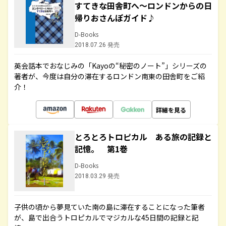
すてきな田舎町へ～ロンドンからの日
帰りおさんぽガイド♪
D-Books
2018.07.26 発売
英会話本でおなじみの「Kayoの“秘密のノート”」シリーズの
著者が、今度は自分の滞在するロンドン南東の田舎町をご紹
介！
詳細を見る
とろとろトロピカル ある旅の記録と
記憶。 第1巻
D-Books
2018.03.29 発売
子供の頃から夢見ていた南の島に滞在することになった筆者
が、島で出合うトロピカルでマジカルな45日間の記録と記