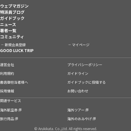
ウェブマガジン
特派員ブログ
ガイドブック
ニュース
著者一覧
コミュニティ
新規会員登録
マイページ
GOOD LUCK TRIP
運営会社
プライバシーポリシー
利用規約
ガイドライン
書店御担当者様へ
ガイドブックに投稿する
採用情報
お問い合わせ
関連サービス
海外航空券
海外ツアー
旅行用品
海外のおみやげ
© Arukikata. Co.,Ltd. All rights reserved.