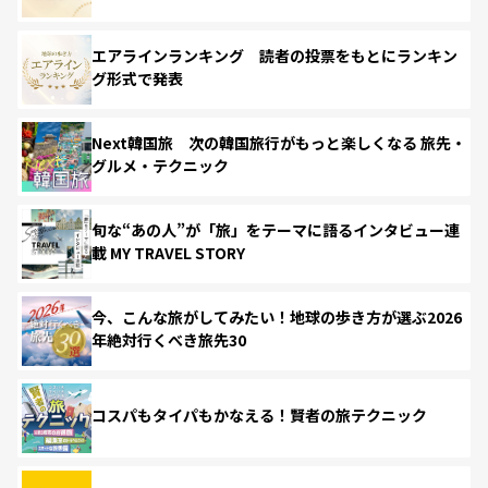
エアラインランキング 読者の投票をもとにランキン
グ形式で発表
Next韓国旅 次の韓国旅行がもっと楽しくなる 旅先・
グルメ・テクニック
旬な“あの人”が「旅」をテーマに語るインタビュー連
載 MY TRAVEL STORY
今、こんな旅がしてみたい！地球の歩き方が選ぶ2026
年絶対行くべき旅先30
コスパもタイパもかなえる！賢者の旅テクニック