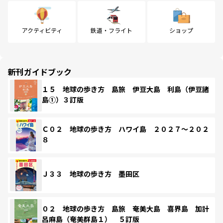
アクティビティ
鉄道・フライト
ショップ
新刊ガイドブック
１５ 地球の歩き方 島旅 伊豆大島 利島（伊豆諸
島①）３訂版
Ｃ０２ 地球の歩き方 ハワイ島 ２０２７～２０２
８
Ｊ３３ 地球の歩き方 墨田区
０２ 地球の歩き方 島旅 奄美大島 喜界島 加計
呂麻島（奄美群島１） ５訂版