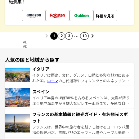
絶景集！
詳細を見る
…
1
2
3
10
AD
AD
人気の国と地域から探す
イタリア
イタリアは歴史、文化、グルメ、自然と多彩な魅力にあふ
れた国。
ローマ
の古代遺跡やフィレンツェのルネッサンス
美術、ヴェネツィアの運河など、歴史あるスポットはもち
スペイン
ろん、トスカーナの美しい田園風景やアマルフィ海岸の絶
景など、自然景観も見逃せない。観光の合間には、本場の
イベリア半島のほぼ80％を占めるスペインは、太陽が降り
ピザやパスタなど、絶品のイタリア料理を堪能することも
注ぐ地中海沿岸から雄大なピレネー山脈まで、多彩な自然
できる。朝目覚めてから夜眠るまで、すべての瞬間を楽し
と文化が詰まったヨーロッパ屈指の旅行先だ。多様な地域
フランスの基本情報と観光ガイド・有名観光スポ
ませてくれるイタリアで、忘れられない旅をしてみよう！
文化が根付くこの国では、情熱的なフラメンコ、熱気あふ
なお、新着のイタリア情報は
コンテンツ一覧
を参照してほ
れる闘牛、そして美味しいタパスが生活の一部となってい
ット
しい。
る。首都マドリードの洗練された雰囲気や、バルセロナの
フランスは、世界中の旅行者を魅了し続けるヨーロッパ屈
アートに溢れた街角から、地方では古代ローマ遺跡や中世
指の観光地だ。首都パリのエッフェル塔やルーブル美術館
の城塞都市、穏やかなビーチリゾートまで多彩な表情を見
といった象徴的なスポットから、田舎町の古風な美しさま