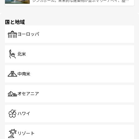
シンガポール。未来的な建築物が並ぶマリーナベイ、歴史
ける。 なお、新着のタイ情報は
コンテンツ一覧
を参照して
そう。 なお、新着の香港情報は
コンテンツ一覧
を参照して
と伝統を感じられるエスニックタウン、多数の緑豊かな公
ほしい。
ほしい。
園や自然保護区など、自然が調和した近代的な景観と文化
の多様性あふれるカラフルな町は、どこを歩いても新しい
国と地域
発見がある。さらに、治安のよさや充実した公共交通機関
も、旅行者にとっては魅力的なポイント。グルメも豊富
で、ホーカーズは地元の風情を楽しめる外せないスポット
ヨーロッパ
だ。訪れる人を飽きさせないシンガポールで、多様な魅力
を体感しよう。 なお、新着のシンガポール情報は
コンテン
ツ一覧
を参照してほしい。
北米
中南米
オセアニア
ハワイ
リゾート