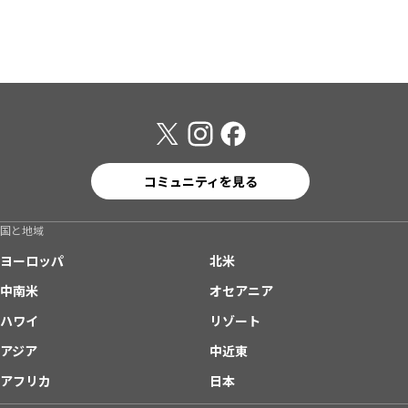
コミュニティを見る
国と地域
ヨーロッパ
北米
中南米
オセアニア
ハワイ
リゾート
アジア
中近東
アフリカ
日本