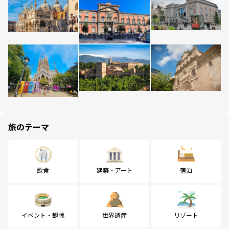
旅のテーマ
飲食
建築・アート
宿泊
イベント・観戦
世界遺産
リゾート