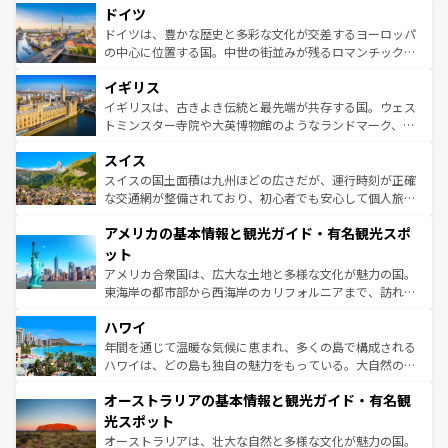
せる。地方によって風土や気候が異なるスペインはその個
ドイツ
で、幅広い魅力が詰まっている。華麗な宮殿、歴史的な大
性で訪れる人を魅了する。 なお、新着のスペイン情報は
コ
聖堂、美しいビーチ、そして豊かな自然が、訪れる者を心
ドイツは、豊かな歴史と多彩な文化が交差するヨーロッパ
ンテンツ一覧
を参照してほしい。
から魅了する。また、フランスは美食の国としても知ら
の中心に位置する国。中世の街並みが残るロマンチック街
れ、フランス料理はユネスコ無形文化遺産にも登録されて
道から、未来を先取りするようなモダンな都市まで多様な
イギリス
いる。シャンパンの発祥地であるランス、プロヴァンスの
顔を持つこの国は、どこを歩いても飽きることがない。ベ
香り高いラベンダー畑など、多彩な楽しみ方が可能だ。さ
ルリンの文化的活気、バイエルン州のアルプスの絶景、そ
イギリスは、古きよき伝統と最先端が共存する国。ウェス
らに、パリ以外の地域にも魅力が溢れており、どの街角に
してライン川沿いのワイン畑といった風景は必見。ビール
トミンスター寺院や大英博物館のようなランドマーク、歴
も豊かな歴史と文化が息づいている。パリ以外の個性あふ
とソーセージを味わいながら地元の人と過ごす楽しい時間
史ある大学都市、美しい丘陵地帯や牧歌的な風景など、エ
れる地方に足を運ぶとそれぞれで全く異なる文化を体験で
スイス
は、お酒好きな人にはぜひ体験してほしい。 なお、新着の
リアごとに異なる魅力がある。また、優雅なアフタヌーン
きるだろう。 なお、新着のフランス情報は
コンテンツ一覧
ドイツ情報は
コンテンツ一覧
を参照してほしい。
ティー、ビール好きにはたまらない英国パブ、サッカー観
スイスの国土面積は九州ほどの広さだが、運行時刻が正確
を参照してほしい。
戦など、本場だからこそできる体験も豊富。イギリスを旅
な交通網が整備されており、初心者でも安心して個人旅行
して楽しみつくそう。 なお、新着のイギリス情報は
コンテ
を楽しめる。日本同様に時刻表どおりの旅が可能だ。中世
アメリカの基本情報と観光ガイド・有名観光スポ
ンツ一覧
を参照してほしい。
の建物がそのまま残る町や、スイスならではのユニークな
博物館もあり、アルプス観光だけでなく町歩きも満喫する
ット
ことができる。国民の所得が高いため物価も高いが、旅行
アメリカ合衆国は、広大な土地と多様な文化が魅力の国。
者向けの交通パス提供のサービスもあり、うまく活用すれ
東海岸の都市部から西海岸のカリフォルニアまで、訪れる
ば市内交通費無料で観光を楽しむこともできる。 なお、新
場所ごとに異なる風景と体験が待っている。ニューヨーク
着のスイス情報は
コンテンツ一覧
を参照してほしい。
ハワイ
のような巨大都市は、観光、ショッピング、エンターテイ
ンメントが詰まった刺激的なスポットだ。一方、アメリカ
年間を通じて温暖な気候に恵まれ、多くの島で構成される
西部には大自然が広がり、グランドキャニオンやイエロー
ハワイは、どの島も独自の魅力をもっている。大自然の神
ストーン国立公園といった絶景が堪能できる。さらに、南
秘を感じたいなら、火山が生み出した壮大な景観を誇るハ
オーストラリアの基本情報と観光ガイド・有名観
部のニューオーリンズでは、音楽と美食が融合した独特の
ワイ島は見逃せない。また、定番の観光地といえばオアフ
文化が魅力。旅行者はアメリカの各地域で異なる魅力を楽
島だが、静かな自然を求めるならマウイ島やカウアイ島が
光スポット
しみながら、その多様性と豊かな歴史を感じることができ
おすすめ。エメラルドグリーンに輝く海をはじめ、豊かな
オーストラリアは、壮大な自然と多様な文化が魅力の国。