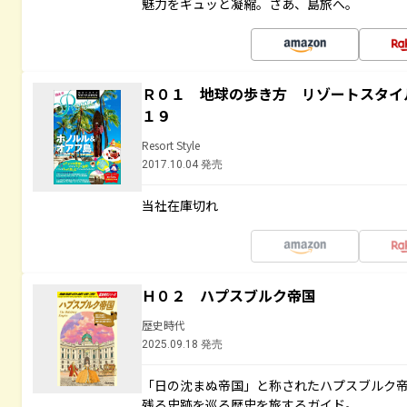
魅力をギュッと凝縮。さあ、島旅へ。
Ｒ０１ 地球の歩き方 リゾートスタイ
１９
Resort Style
2017.10.04 発売
当社在庫切れ
Ｈ０２ ハプスブルク帝国
歴史時代
2025.09.18 発売
「日の沈まぬ帝国」と称されたハプスブルク
残る史跡を巡る歴史を旅するガイド。