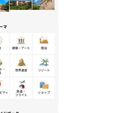
ーマ
食
建築・アート
宿泊
ト・
世界遺産
リゾート
戦
鉄道・
ビティ
ショップ
フライト