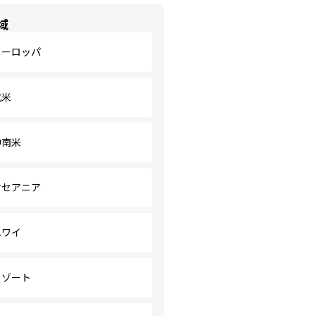
域
ヨーロッパ
北米
中南米
オセアニア
ハワイ
リゾート