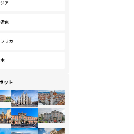
アジア
中近東
アフリカ
日本
ポット