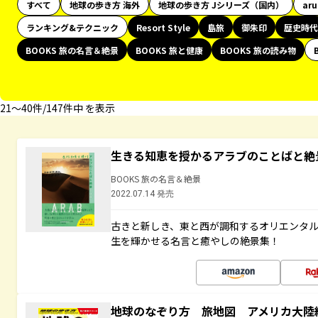
すべて
地球の歩き方 海外
地球の歩き方 Jシリーズ（国内）
ar
ランキング&テクニック
Resort Style
島旅
御朱印
歴史時代
BOOKS 旅の名言＆絶景
BOOKS 旅と健康
BOOKS 旅の読み物
21〜40件/147件中 を表示
生きる知恵を授かるアラブのことばと絶
BOOKS 旅の名言＆絶景
2022.07.14 発売
古きと新しき、東と西が調和するオリエンタ
生を輝かせる名言と癒やしの絶景集！
地球のなぞり方 旅地図 アメリカ大陸