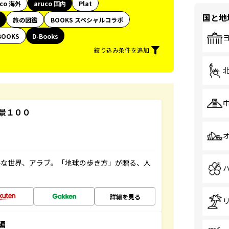
uco 海外
aruco 国内
Plat
国と地
旅の図鑑
BOOKS スペシャルコラボ
BOOKS
D-Books
絞り込み条件を追加
景１００
ルな世界、アラブ。「地球の歩き方」が贈る、人
詳細を見る
編