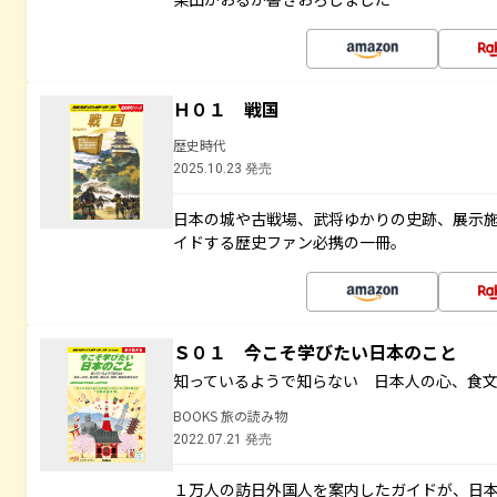
Ｈ０１ 戦国
歴史時代
2025.10.23 発売
日本の城や古戦場、武将ゆかりの史跡、展示
イドする歴史ファン必携の一冊。
Ｓ０１ 今こそ学びたい日本のこと
知っているようで知らない 日本人の心、食
BOOKS 旅の読み物
2022.07.21 発売
１万人の訪日外国人を案内したガイドが、日