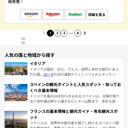
絶景集！
詳細を見る
…
1
2
3
6
AD
AD
人気の国と地域から探す
イタリア
イタリアは歴史、文化、グルメ、自然と多彩な魅力にあふ
れた国。
ローマ
の古代遺跡やフィレンツェのルネッサンス
美術、ヴェネツィアの運河など、歴史あるスポットはもち
スペインの観光ポイントと人気スポット・知ってお
ろん、トスカーナの美しい田園風景やアマルフィ海岸の絶
景など、自然景観も見逃せない。観光の合間には、本場の
くべき基本情報
ピザやパスタなど、絶品のイタリア料理を堪能することも
イベリア半島のほぼ80％を占めるスペインは、太陽が降り
できる。朝目覚めてから夜眠るまで、すべての瞬間を楽し
注ぐ地中海沿岸から雄大なピレネー山脈まで、多彩な自然
ませてくれるイタリアで、忘れられない旅をしてみよう！
と文化が詰まったヨーロッパ屈指の旅行先だ。多様な地域
なお、新着のイタリア情報は
コンテンツ一覧
を参照してほ
フランスの基本情報と観光ガイド・有名観光スポ
文化が根付くこの国では、情熱的なフラメンコ、熱気あふ
しい。
れる闘牛、そして美味しいタパスが生活の一部となってい
ット
る。首都マドリードの洗練された雰囲気や、バルセロナの
フランスは、世界中の旅行者を魅了し続けるヨーロッパ屈
アートに溢れた街角から、地方では古代ローマ遺跡や中世
指の観光地だ。首都パリのエッフェル塔やルーブル美術館