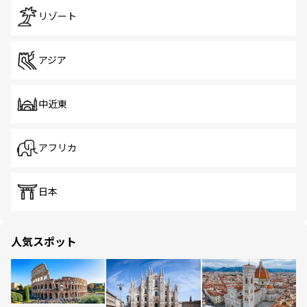
リゾート
アジア
中近東
アフリカ
日本
人気スポット