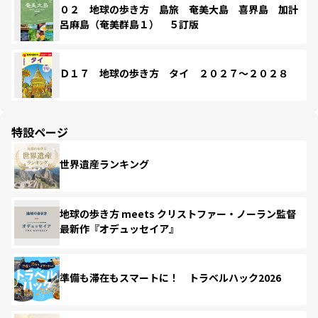
０２ 地球の歩き方 島旅 奄美大島 喜界島 加計
呂麻島（奄美群島１） ５訂版
Ｄ１７ 地球の歩き方 タイ ２０２７～２０２８
特設ページ
世界遺産ランキング
地球の歩き方 meets クリストファー・ノーラン監督
最新作『オデュッセイア』
準備も滞在もスマートに！ トラベルハック2026