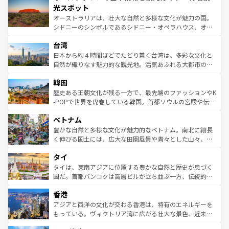
文化が魅力。旅行者はアメリカの各地域で異なる魅力を楽
島だが、静かな自然を求めるならマウイ島やカウアイ島が
光スポット
しみながら、その多様性と豊かな歴史を感じることができ
おすすめ。エメラルドグリーンに輝く海をはじめ、豊かな
オーストラリアは、壮大な自然と多様な文化が魅力の国。
るだろう。車でのロードトリップや列車の旅も、アメリカ
文化や歴史が息づいている。「アロハスピリット」と呼ば
シドニーのシンボルであるシドニー・オペラハウス、オー
ならではの贅沢な旅のスタイルだ。 なお、新着のアメリカ
れるおもてなしの心で訪れる人々を迎えてくれるハワイの
ストラリア東海岸北部に広がる大サンゴ礁地帯グレートバ
情報は
コンテンツ一覧
を参照してほしい。
人々、おいしいローカルフードやハワイアンミュージッ
台湾
リアリーフや大陸中央部にそびえるウルル（エアーズロッ
ク、伝統的なフラダンスなど、すべてがハワイの魅力を彩
ク）、タスマニアの美しい原生林やケアンズの熱帯雨林な
日本から約４時間ほどでたどり着く台湾は、多彩な文化と
っている。訪れるたびに新しい発見と感動が待っているハ
ど、見どころがたくさん。また、カフェやワイン、オージ
自然が織りなす魅力的な観光地。活気あふれる大都市の台
ワイを、存分に味わってほしい。 なお、新着のハワイ情報
ービーフなどの食文化も豊かで、美味しいものであふれて
北やノスタルジックな町並みが人気な九份（ジォウフェ
は
コンテンツ一覧
を参照してほしい。
韓国
いる。アクティビティも充実しており、サーフィンやダイ
ン）、静ひつな山岳地帯である台湾東部など、都市の喧騒
ビング、ハイキングなど、アウトドア好きにはたまらな
と山間の静けさが共存しており、訪れる人に新しい発見と
歴史ある王朝文化が残る一方で、最先端のファッションやK
い。オーストラリアの多彩な魅力を存分に味わいつくそ
驚きをもたらしてくれる。また、奥深い台湾の食文化も魅
-POPで世界を席巻している韓国。首都ソウルの宮殿や伝統
う。 なお、新着のオーストラリア情報は
コンテンツ一覧
を
力で、夜市などの屋台グルメから高級料理、ヘルシーで美
家屋が並ぶエリアでは韓国の歴史と文化に浸ることがで
参照してほしい。
ベトナム
容にもいいと評判のスイーツなど、バラエティ豊かな料理
き、地方に足を延ばせば四季折々の自然美を楽しむことが
が味わえる。 なお、新着の台湾情報は
コンテンツ一覧
を参
できる。そして、キムチや焼肉、絶品のストリートフード
豊かな自然と多様な文化が魅力的なベトナム。南北に細長
照してほしい。
まで、さまざまな韓国料理が待っている。夜には、韓国な
く伸びる国土には、広大な田園風景や青々とした山々、世
らではのナイトライフも堪能できる。あたたかいホスピタ
界遺産に登録された壮大な自然景観が点在し、都市部では
タイ
リティに包まれながら、韓国の多彩な魅力を心ゆくまで味
急速な発展と共に伝統が息づく。ハノイの古い町並みやホ
わってみてほしい。 なお、新着の韓国情報は
コンテンツ一
ーチミン市のフランス統治時代の建物も、独特の雰囲気を
タイは、東南アジアに位置する豊かな自然と歴史が息づく
覧
を参照してほしい。
醸し出している。また、バラエティの豊かさとおいしさで
国だ。首都バンコクは高層ビルが立ち並ぶ一方、伝統的な
世界中の食通を魅了してやまないベトナム料理も魅力のひ
寺院や市場がいたるところに点在し、古きよき文化と現代
香港
とつ。フォーやバインミー、ベトナムコーヒーなどは、ぜ
の活気が交差している。北部ではチェンマイなどの山岳地
ひ現地で味わいたい。どの地域を訪れてもあたたかい人々
帯で自然と触れ合い、南部ではプーケットやクラビの美し
アジアと西洋の文化が交わる香港は、特有のエネルギーを
が旅行者を迎えてくれるので、きっと忘れられない旅にな
いビーチでリゾート気分を楽しむことができる。タイ料理
もっている。ヴィクトリア湾に広がる壮大な景色、近未来
るはずだ。 なお、新着のベトナム情報は
コンテンツ一覧
を
は世界的に有名で、屋台から高級レストランまで味覚を刺
的なアートスポット、そして歴史と現代が融合した町並