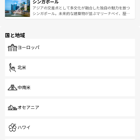
参照してほしい。
シンガポール
激する。気候は一年中温暖で、どの季節にも異なる楽しみ
み、どこを訪れても感動するはず。観光スポットが密集し
が待っている。親しみやすいタイの人々、仏教を中心とし
ており、効率よく見どころを回れるのも魅力。息をのむよ
アジアの交差点として多文化が融合した独自の魅力を放つ
た文化、そして多様な観光資源が、訪れる旅人を魅了し続
うな絶景から文化的な体験まで、香港を存分に楽しみ尽く
シンガポール。未来的な建築物が並ぶマリーナベイ、歴史
ける。 なお、新着のタイ情報は
コンテンツ一覧
を参照して
そう。 なお、新着の香港情報は
コンテンツ一覧
を参照して
と伝統を感じられるエスニックタウン、多数の緑豊かな公
ほしい。
ほしい。
園や自然保護区など、自然が調和した近代的な景観と文化
の多様性あふれるカラフルな町は、どこを歩いても新しい
国と地域
発見がある。さらに、治安のよさや充実した公共交通機関
も、旅行者にとっては魅力的なポイント。グルメも豊富
で、ホーカーズは地元の風情を楽しめる外せないスポット
ヨーロッパ
だ。訪れる人を飽きさせないシンガポールで、多様な魅力
を体感しよう。 なお、新着のシンガポール情報は
コンテン
ツ一覧
を参照してほしい。
北米
中南米
オセアニア
ハワイ