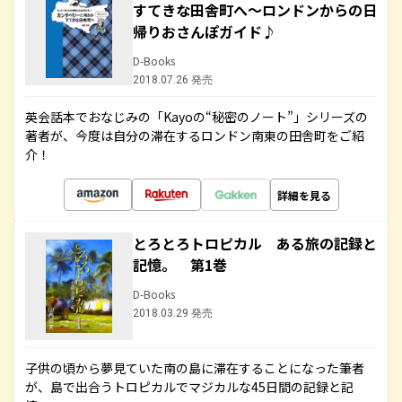
すてきな田舎町へ～ロンドンからの日
帰りおさんぽガイド♪
D-Books
2018.07.26 発売
英会話本でおなじみの「Kayoの“秘密のノート”」シリーズの
著者が、今度は自分の滞在するロンドン南東の田舎町をご紹
介！
詳細を見る
とろとろトロピカル ある旅の記録と
記憶。 第1巻
D-Books
2018.03.29 発売
子供の頃から夢見ていた南の島に滞在することになった筆者
が、島で出合うトロピカルでマジカルな45日間の記録と記