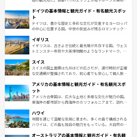
の城塞都市、穏やかなビーチリゾートまで多彩な表情を見
といった象徴的なスポットから、田舎町の古風な美しさま
せる。地方によって風土や気候が異なるスペインはその個
ドイツの基本情報と観光ガイド・有名観光スポッ
で、幅広い魅力が詰まっている。華麗な宮殿、歴史的な大
性で訪れる人を魅了する。 なお、新着のスペイン情報は
コ
聖堂、美しいビーチ、そして豊かな自然が、訪れる者を心
ト
ンテンツ一覧
を参照してほしい。
から魅了する。また、フランスは美食の国としても知ら
ドイツは、豊かな歴史と多彩な文化が交差するヨーロッパ
れ、フランス料理はユネスコ無形文化遺産にも登録されて
の中心に位置する国。中世の街並みが残るロマンチック街
いる。シャンパンの発祥地であるランス、プロヴァンスの
道から、未来を先取りするようなモダンな都市まで多様な
香り高いラベンダー畑など、多彩な楽しみ方が可能だ。さ
イギリス
顔を持つこの国は、どこを歩いても飽きることがない。ベ
らに、パリ以外の地域にも魅力が溢れており、どの街角に
ルリンの文化的活気、バイエルン州のアルプスの絶景、そ
イギリスは、古きよき伝統と最先端が共存する国。ウェス
も豊かな歴史と文化が息づいている。パリ以外の個性あふ
してライン川沿いのワイン畑といった風景は必見。ビール
トミンスター寺院や大英博物館のようなランドマーク、歴
れる地方に足を運ぶとそれぞれで全く異なる文化を体験で
とソーセージを味わいながら地元の人と過ごす楽しい時間
史ある大学都市、美しい丘陵地帯や牧歌的な風景など、エ
きるだろう。 なお、新着のフランス情報は
コンテンツ一覧
スイス
は、お酒好きな人にはぜひ体験してほしい。 なお、新着の
リアごとに異なる魅力がある。また、優雅なアフタヌーン
を参照してほしい。
ドイツ情報は
コンテンツ一覧
を参照してほしい。
ティー、ビール好きにはたまらない英国パブ、サッカー観
スイスの国土面積は九州ほどの広さだが、運行時刻が正確
戦など、本場だからこそできる体験も豊富。イギリスを旅
な交通網が整備されており、初心者でも安心して個人旅行
して楽しみつくそう。 なお、新着のイギリス情報は
コンテ
を楽しめる。日本同様に時刻表どおりの旅が可能だ。中世
アメリカの基本情報と観光ガイド・有名観光スポ
ンツ一覧
を参照してほしい。
の建物がそのまま残る町や、スイスならではのユニークな
博物館もあり、アルプス観光だけでなく町歩きも満喫する
ット
ことができる。国民の所得が高いため物価も高いが、旅行
アメリカ合衆国は、広大な土地と多様な文化が魅力の国。
者向けの交通パス提供のサービスもあり、うまく活用すれ
東海岸の都市部から西海岸のカリフォルニアまで、訪れる
ば市内交通費無料で観光を楽しむこともできる。 なお、新
場所ごとに異なる風景と体験が待っている。ニューヨーク
着のスイス情報は
コンテンツ一覧
を参照してほしい。
ハワイ
のような巨大都市は、観光、ショッピング、エンターテイ
ンメントが詰まった刺激的なスポットだ。一方、アメリカ
年間を通じて温暖な気候に恵まれ、多くの島で構成される
西部には大自然が広がり、グランドキャニオンやイエロー
ハワイは、どの島も独自の魅力をもっている。大自然の神
ストーン国立公園といった絶景が堪能できる。さらに、南
秘を感じたいなら、火山が生み出した壮大な景観を誇るハ
オーストラリアの基本情報と観光ガイド・有名観
部のニューオーリンズでは、音楽と美食が融合した独特の
ワイ島は見逃せない。また、定番の観光地といえばオアフ