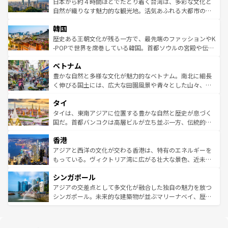
人々、おいしいローカルフードやハワイアンミュージッ
ク）、タスマニアの美しい原生林やケアンズの熱帯雨林な
日本から約４時間ほどでたどり着く台湾は、多彩な文化と
ク、伝統的なフラダンスなど、すべてがハワイの魅力を彩
ど、見どころがたくさん。また、カフェやワイン、オージ
自然が織りなす魅力的な観光地。活気あふれる大都市の台
っている。訪れるたびに新しい発見と感動が待っているハ
ービーフなどの食文化も豊かで、美味しいものであふれて
北やノスタルジックな町並みが人気な九份（ジォウフェ
ワイを、存分に味わってほしい。 なお、新着のハワイ情報
韓国
いる。アクティビティも充実しており、サーフィンやダイ
ン）、静ひつな山岳地帯である台湾東部など、都市の喧騒
は
コンテンツ一覧
を参照してほしい。
ビング、ハイキングなど、アウトドア好きにはたまらな
と山間の静けさが共存しており、訪れる人に新しい発見と
歴史ある王朝文化が残る一方で、最先端のファッションやK
い。オーストラリアの多彩な魅力を存分に味わいつくそ
驚きをもたらしてくれる。また、奥深い台湾の食文化も魅
-POPで世界を席巻している韓国。首都ソウルの宮殿や伝統
う。 なお、新着のオーストラリア情報は
コンテンツ一覧
を
力で、夜市などの屋台グルメから高級料理、ヘルシーで美
家屋が並ぶエリアでは韓国の歴史と文化に浸ることがで
参照してほしい。
ベトナム
容にもいいと評判のスイーツなど、バラエティ豊かな料理
き、地方に足を延ばせば四季折々の自然美を楽しむことが
が味わえる。 なお、新着の台湾情報は
コンテンツ一覧
を参
できる。そして、キムチや焼肉、絶品のストリートフード
豊かな自然と多様な文化が魅力的なベトナム。南北に細長
照してほしい。
まで、さまざまな韓国料理が待っている。夜には、韓国な
く伸びる国土には、広大な田園風景や青々とした山々、世
らではのナイトライフも堪能できる。あたたかいホスピタ
界遺産に登録された壮大な自然景観が点在し、都市部では
タイ
リティに包まれながら、韓国の多彩な魅力を心ゆくまで味
急速な発展と共に伝統が息づく。ハノイの古い町並みやホ
わってみてほしい。 なお、新着の韓国情報は
コンテンツ一
ーチミン市のフランス統治時代の建物も、独特の雰囲気を
タイは、東南アジアに位置する豊かな自然と歴史が息づく
覧
を参照してほしい。
醸し出している。また、バラエティの豊かさとおいしさで
国だ。首都バンコクは高層ビルが立ち並ぶ一方、伝統的な
世界中の食通を魅了してやまないベトナム料理も魅力のひ
寺院や市場がいたるところに点在し、古きよき文化と現代
香港
とつ。フォーやバインミー、ベトナムコーヒーなどは、ぜ
の活気が交差している。北部ではチェンマイなどの山岳地
ひ現地で味わいたい。どの地域を訪れてもあたたかい人々
帯で自然と触れ合い、南部ではプーケットやクラビの美し
アジアと西洋の文化が交わる香港は、特有のエネルギーを
が旅行者を迎えてくれるので、きっと忘れられない旅にな
いビーチでリゾート気分を楽しむことができる。タイ料理
もっている。ヴィクトリア湾に広がる壮大な景色、近未来
るはずだ。 なお、新着のベトナム情報は
コンテンツ一覧
を
は世界的に有名で、屋台から高級レストランまで味覚を刺
的なアートスポット、そして歴史と現代が融合した町並
参照してほしい。
シンガポール
激する。気候は一年中温暖で、どの季節にも異なる楽しみ
み、どこを訪れても感動するはず。観光スポットが密集し
が待っている。親しみやすいタイの人々、仏教を中心とし
ており、効率よく見どころを回れるのも魅力。息をのむよ
アジアの交差点として多文化が融合した独自の魅力を放つ
た文化、そして多様な観光資源が、訪れる旅人を魅了し続
うな絶景から文化的な体験まで、香港を存分に楽しみ尽く
シンガポール。未来的な建築物が並ぶマリーナベイ、歴史
ける。 なお、新着のタイ情報は
コンテンツ一覧
を参照して
そう。 なお、新着の香港情報は
コンテンツ一覧
を参照して
と伝統を感じられるエスニックタウン、多数の緑豊かな公
ほしい。
ほしい。
園や自然保護区など、自然が調和した近代的な景観と文化
の多様性あふれるカラフルな町は、どこを歩いても新しい