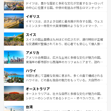
せる。地方によって風土や気候が異なるスペインはその個
聖堂、美しいビーチ、そして豊かな自然が、訪れる者を心
ドイツは、豊かな歴史と多彩な文化が交差するヨーロッパ
性で訪れる人を魅了する。 なお、新着のスペイン情報は
コ
から魅了する。また、フランスは美食の国としても知ら
の中心に位置する国。中世の街並みが残るロマンチック街
ンテンツ一覧
を参照してほしい。
れ、フランス料理はユネスコ無形文化遺産にも登録されて
道から、未来を先取りするようなモダンな都市まで多様な
イギリス
いる。シャンパンの発祥地であるランス、プロヴァンスの
顔を持つこの国は、どこを歩いても飽きることがない。ベ
香り高いラベンダー畑など、多彩な楽しみ方が可能だ。さ
ルリンの文化的活気、バイエルン州のアルプスの絶景、そ
イギリスは、古きよき伝統と最先端が共存する国。ウェス
らに、パリ以外の地域にも魅力が溢れており、どの街角に
してライン川沿いのワイン畑といった風景は必見。ビール
トミンスター寺院や大英博物館のようなランドマーク、歴
も豊かな歴史と文化が息づいている。パリ以外の個性あふ
とソーセージを味わいながら地元の人と過ごす楽しい時間
史ある大学都市、美しい丘陵地帯や牧歌的な風景など、エ
れる地方に足を運ぶとそれぞれで全く異なる文化を体験で
スイス
は、お酒好きな人にはぜひ体験してほしい。 なお、新着の
リアごとに異なる魅力がある。また、優雅なアフタヌーン
きるだろう。 なお、新着のフランス情報は
コンテンツ一覧
ドイツ情報は
コンテンツ一覧
を参照してほしい。
ティー、ビール好きにはたまらない英国パブ、サッカー観
スイスの国土面積は九州ほどの広さだが、運行時刻が正確
を参照してほしい。
戦など、本場だからこそできる体験も豊富。イギリスを旅
な交通網が整備されており、初心者でも安心して個人旅行
して楽しみつくそう。 なお、新着のイギリス情報は
コンテ
を楽しめる。日本同様に時刻表どおりの旅が可能だ。中世
アメリカ
ンツ一覧
を参照してほしい。
の建物がそのまま残る町や、スイスならではのユニークな
博物館もあり、アルプス観光だけでなく町歩きも満喫する
アメリカ合衆国は、広大な土地と多様な文化が魅力の国。
ことができる。国民の所得が高いため物価も高いが、旅行
東海岸の都市部から西海岸のカリフォルニアまで、訪れる
者向けの交通パス提供のサービスもあり、うまく活用すれ
場所ごとに異なる風景と体験が待っている。ニューヨーク
ハワイ
ば市内交通費無料で観光を楽しむこともできる。 なお、新
のような巨大都市は、観光、ショッピング、エンターテイ
着のスイス情報は
コンテンツ一覧
を参照してほしい。
ンメントが詰まった刺激的なスポットだ。一方、アメリカ
年間を通じて温暖な気候に恵まれ、多くの島で構成される
西部には大自然が広がり、グランドキャニオンやイエロー
ハワイは、どの島も独自の魅力をもっている。大自然の神
ストーン国立公園といった絶景が堪能できる。さらに、南
秘を感じたいなら、火山が生み出した壮大な景観を誇るハ
オーストラリア
部のニューオーリンズでは、音楽と美食が融合した独特の
ワイ島は見逃せない。また、定番の観光地といえばオアフ
文化が魅力。旅行者はアメリカの各地域で異なる魅力を楽
島だが、静かな自然を求めるならマウイ島やカウアイ島が
オーストラリアは、壮大な自然と多様な文化が魅力の国。
しみながら、その多様性と豊かな歴史を感じることができ
おすすめ。エメラルドグリーンに輝く海をはじめ、豊かな
シドニーのシンボルであるシドニー・オペラハウス、オー
るだろう。車でのロードトリップや列車の旅も、アメリカ
文化や歴史が息づいている。「アロハスピリット」と呼ば
ストラリア東海岸北部に広がる大サンゴ礁地帯グレートバ
ならではの贅沢な旅のスタイルだ。 なお、新着のアメリカ
台湾
れるおもてなしの心で訪れる人々を迎えてくれるハワイの
リアリーフや大陸中央部にそびえるウルル（エアーズロッ
情報は
コンテンツ一覧
を参照してほしい。