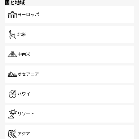
国と地域
発見がある。さらに、治安のよさや充実した公共交通機関
も、旅行者にとっては魅力的なポイント。グルメも豊富
で、ホーカーズは地元の風情を楽しめる外せないスポット
ヨーロッパ
だ。訪れる人を飽きさせないシンガポールで、多様な魅力
を体感しよう。 なお、新着のシンガポール情報は
コンテン
ツ一覧
を参照してほしい。
北米
中南米
オセアニア
ハワイ
リゾート
アジア