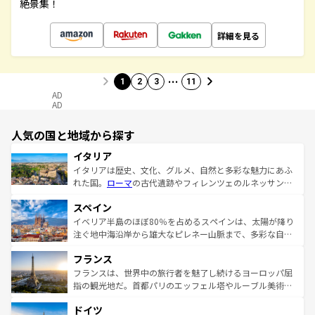
絶景集！
詳細を見る
…
1
2
3
11
AD
AD
人気の国と地域から探す
イタリア
イタリアは歴史、文化、グルメ、自然と多彩な魅力にあふ
れた国。
ローマ
の古代遺跡やフィレンツェのルネッサンス
美術、ヴェネツィアの運河など、歴史あるスポットはもち
スペイン
ろん、トスカーナの美しい田園風景やアマルフィ海岸の絶
景など、自然景観も見逃せない。観光の合間には、本場の
イベリア半島のほぼ80％を占めるスペインは、太陽が降り
ピザやパスタなど、絶品のイタリア料理を堪能することも
注ぐ地中海沿岸から雄大なピレネー山脈まで、多彩な自然
できる。朝目覚めてから夜眠るまで、すべての瞬間を楽し
と文化が詰まったヨーロッパ屈指の旅行先だ。多様な地域
フランス
ませてくれるイタリアで、忘れられない旅をしてみよう！
文化が根付くこの国では、情熱的なフラメンコ、熱気あふ
なお、新着のイタリア情報は
コンテンツ一覧
を参照してほ
れる闘牛、そして美味しいタパスが生活の一部となってい
フランスは、世界中の旅行者を魅了し続けるヨーロッパ屈
しい。
る。首都マドリードの洗練された雰囲気や、バルセロナの
指の観光地だ。首都パリのエッフェル塔やルーブル美術館
アートに溢れた街角から、地方では古代ローマ遺跡や中世
といった象徴的なスポットから、田舎町の古風な美しさま
ドイツ
の城塞都市、穏やかなビーチリゾートまで多彩な表情を見
で、幅広い魅力が詰まっている。華麗な宮殿、歴史的な大