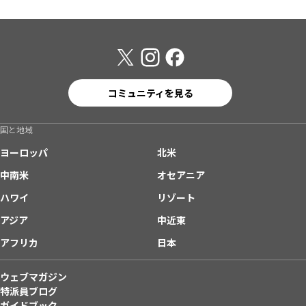
コミュニティを見る
国と地域
ヨーロッパ
北米
中南米
オセアニア
ハワイ
リゾート
アジア
中近東
アフリカ
日本
ウェブマガジン
特派員ブログ
ガイドブック