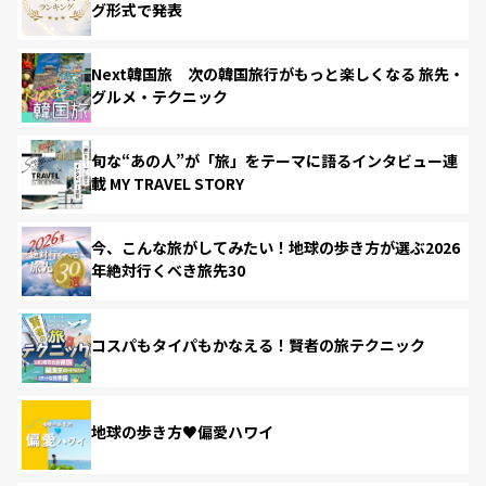
グ形式で発表
Next韓国旅 次の韓国旅行がもっと楽しくなる 旅先・
グルメ・テクニック
旬な“あの人”が「旅」をテーマに語るインタビュー連
載 MY TRAVEL STORY
今、こんな旅がしてみたい！地球の歩き方が選ぶ2026
年絶対行くべき旅先30
コスパもタイパもかなえる！賢者の旅テクニック
地球の歩き方♥偏愛ハワイ