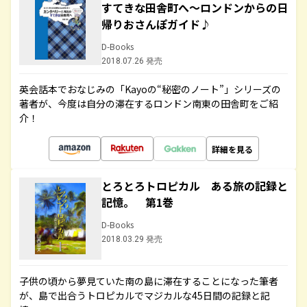
すてきな田舎町へ～ロンドンからの日
帰りおさんぽガイド♪
D-Books
2018.07.26 発売
英会話本でおなじみの「Kayoの“秘密のノート”」シリーズの
著者が、今度は自分の滞在するロンドン南東の田舎町をご紹
介！
詳細を見る
とろとろトロピカル ある旅の記録と
記憶。 第1巻
D-Books
2018.03.29 発売
子供の頃から夢見ていた南の島に滞在することになった筆者
が、島で出合うトロピカルでマジカルな45日間の記録と記