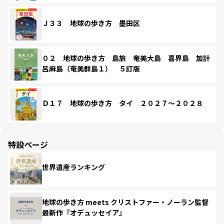
Ｊ３３ 地球の歩き方 墨田区
０２ 地球の歩き方 島旅 奄美大島 喜界島 加計
呂麻島（奄美群島１） ５訂版
Ｄ１７ 地球の歩き方 タイ ２０２７～２０２８
特設ページ
世界遺産ランキング
地球の歩き方 meets クリストファー・ノーラン監督
最新作『オデュッセイア』