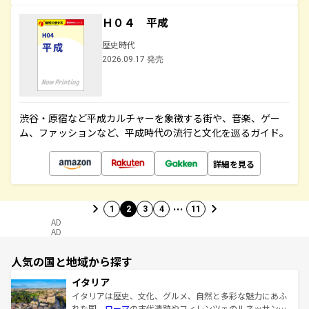
Ｈ０４ 平成
歴史時代
2026.09.17 発売
渋谷・原宿など平成カルチャーを象徴する街や、音楽、ゲー
ム、ファッションなど、平成時代の流行と文化を巡るガイド。
詳細を見る
…
1
2
3
4
11
AD
AD
人気の国と地域から探す
イタリア
イタリアは歴史、文化、グルメ、自然と多彩な魅力にあふ
れた国。
ローマ
の古代遺跡やフィレンツェのルネッサンス