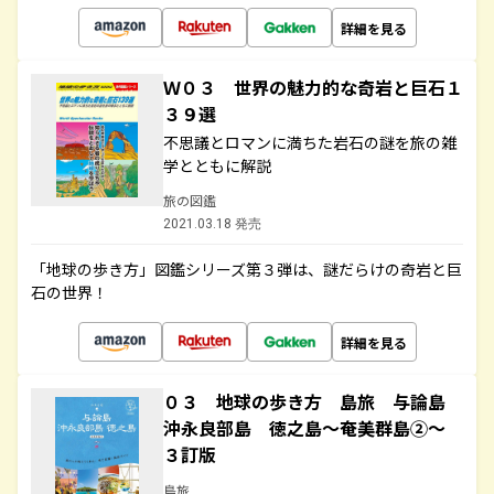
詳細を見る
Ｗ０３ 世界の魅力的な奇岩と巨石１
３９選
不思議とロマンに満ちた岩石の謎を旅の雑
学とともに解説
旅の図鑑
2021.03.18 発売
「地球の歩き方」図鑑シリーズ第３弾は、謎だらけの奇岩と巨
石の世界！
詳細を見る
０３ 地球の歩き方 島旅 与論島
沖永良部島 徳之島～奄美群島②～
３訂版
島旅