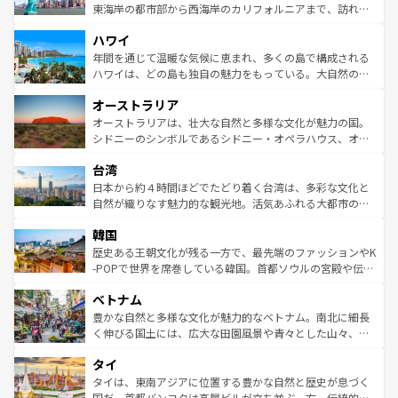
ことができる。国民の所得が高いため物価も高いが、旅行
東海岸の都市部から西海岸のカリフォルニアまで、訪れる
者向けの交通パス提供のサービスもあり、うまく活用すれ
場所ごとに異なる風景と体験が待っている。ニューヨーク
ハワイ
ば市内交通費無料で観光を楽しむこともできる。 なお、新
のような巨大都市は、観光、ショッピング、エンターテイ
着のスイス情報は
コンテンツ一覧
を参照してほしい。
ンメントが詰まった刺激的なスポットだ。一方、アメリカ
年間を通じて温暖な気候に恵まれ、多くの島で構成される
西部には大自然が広がり、グランドキャニオンやイエロー
ハワイは、どの島も独自の魅力をもっている。大自然の神
ストーン国立公園といった絶景が堪能できる。さらに、南
秘を感じたいなら、火山が生み出した壮大な景観を誇るハ
オーストラリア
部のニューオーリンズでは、音楽と美食が融合した独特の
ワイ島は見逃せない。また、定番の観光地といえばオアフ
文化が魅力。旅行者はアメリカの各地域で異なる魅力を楽
島だが、静かな自然を求めるならマウイ島やカウアイ島が
オーストラリアは、壮大な自然と多様な文化が魅力の国。
しみながら、その多様性と豊かな歴史を感じることができ
おすすめ。エメラルドグリーンに輝く海をはじめ、豊かな
シドニーのシンボルであるシドニー・オペラハウス、オー
るだろう。車でのロードトリップや列車の旅も、アメリカ
文化や歴史が息づいている。「アロハスピリット」と呼ば
ストラリア東海岸北部に広がる大サンゴ礁地帯グレートバ
ならではの贅沢な旅のスタイルだ。 なお、新着のアメリカ
台湾
れるおもてなしの心で訪れる人々を迎えてくれるハワイの
リアリーフや大陸中央部にそびえるウルル（エアーズロッ
情報は
コンテンツ一覧
を参照してほしい。
人々、おいしいローカルフードやハワイアンミュージッ
ク）、タスマニアの美しい原生林やケアンズの熱帯雨林な
日本から約４時間ほどでたどり着く台湾は、多彩な文化と
ク、伝統的なフラダンスなど、すべてがハワイの魅力を彩
ど、見どころがたくさん。また、カフェやワイン、オージ
自然が織りなす魅力的な観光地。活気あふれる大都市の台
っている。訪れるたびに新しい発見と感動が待っているハ
ービーフなどの食文化も豊かで、美味しいものであふれて
北やノスタルジックな町並みが人気な九份（ジォウフェ
ワイを、存分に味わってほしい。 なお、新着のハワイ情報
韓国
いる。アクティビティも充実しており、サーフィンやダイ
ン）、静ひつな山岳地帯である台湾東部など、都市の喧騒
は
コンテンツ一覧
を参照してほしい。
ビング、ハイキングなど、アウトドア好きにはたまらな
と山間の静けさが共存しており、訪れる人に新しい発見と
歴史ある王朝文化が残る一方で、最先端のファッションやK
い。オーストラリアの多彩な魅力を存分に味わいつくそ
驚きをもたらしてくれる。また、奥深い台湾の食文化も魅
-POPで世界を席巻している韓国。首都ソウルの宮殿や伝統
う。 なお、新着のオーストラリア情報は
コンテンツ一覧
を
力で、夜市などの屋台グルメから高級料理、ヘルシーで美
家屋が並ぶエリアでは韓国の歴史と文化に浸ることがで
参照してほしい。
ベトナム
容にもいいと評判のスイーツなど、バラエティ豊かな料理
き、地方に足を延ばせば四季折々の自然美を楽しむことが
が味わえる。 なお、新着の台湾情報は
コンテンツ一覧
を参
できる。そして、キムチや焼肉、絶品のストリートフード
豊かな自然と多様な文化が魅力的なベトナム。南北に細長
照してほしい。
まで、さまざまな韓国料理が待っている。夜には、韓国な
く伸びる国土には、広大な田園風景や青々とした山々、世
らではのナイトライフも堪能できる。あたたかいホスピタ
界遺産に登録された壮大な自然景観が点在し、都市部では
タイ
リティに包まれながら、韓国の多彩な魅力を心ゆくまで味
急速な発展と共に伝統が息づく。ハノイの古い町並みやホ
わってみてほしい。 なお、新着の韓国情報は
コンテンツ一
ーチミン市のフランス統治時代の建物も、独特の雰囲気を
タイは、東南アジアに位置する豊かな自然と歴史が息づく
覧
を参照してほしい。
醸し出している。また、バラエティの豊かさとおいしさで
国だ。首都バンコクは高層ビルが立ち並ぶ一方、伝統的な