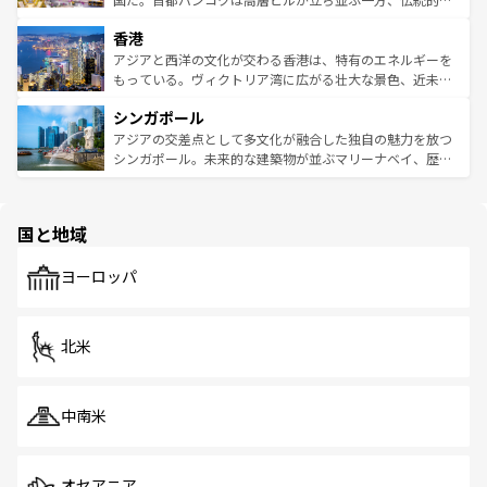
世界中の食通を魅了してやまないベトナム料理も魅力のひ
寺院や市場がいたるところに点在し、古きよき文化と現代
香港
とつ。フォーやバインミー、ベトナムコーヒーなどは、ぜ
の活気が交差している。北部ではチェンマイなどの山岳地
ひ現地で味わいたい。どの地域を訪れてもあたたかい人々
帯で自然と触れ合い、南部ではプーケットやクラビの美し
アジアと西洋の文化が交わる香港は、特有のエネルギーを
が旅行者を迎えてくれるので、きっと忘れられない旅にな
いビーチでリゾート気分を楽しむことができる。タイ料理
もっている。ヴィクトリア湾に広がる壮大な景色、近未来
るはずだ。 なお、新着のベトナム情報は
コンテンツ一覧
を
は世界的に有名で、屋台から高級レストランまで味覚を刺
的なアートスポット、そして歴史と現代が融合した町並
参照してほしい。
シンガポール
激する。気候は一年中温暖で、どの季節にも異なる楽しみ
み、どこを訪れても感動するはず。観光スポットが密集し
が待っている。親しみやすいタイの人々、仏教を中心とし
ており、効率よく見どころを回れるのも魅力。息をのむよ
アジアの交差点として多文化が融合した独自の魅力を放つ
た文化、そして多様な観光資源が、訪れる旅人を魅了し続
うな絶景から文化的な体験まで、香港を存分に楽しみ尽く
シンガポール。未来的な建築物が並ぶマリーナベイ、歴史
ける。 なお、新着のタイ情報は
コンテンツ一覧
を参照して
そう。 なお、新着の香港情報は
コンテンツ一覧
を参照して
と伝統を感じられるエスニックタウン、多数の緑豊かな公
ほしい。
ほしい。
園や自然保護区など、自然が調和した近代的な景観と文化
の多様性あふれるカラフルな町は、どこを歩いても新しい
国と地域
発見がある。さらに、治安のよさや充実した公共交通機関
も、旅行者にとっては魅力的なポイント。グルメも豊富
で、ホーカーズは地元の風情を楽しめる外せないスポット
ヨーロッパ
だ。訪れる人を飽きさせないシンガポールで、多様な魅力
を体感しよう。 なお、新着のシンガポール情報は
コンテン
ツ一覧
を参照してほしい。
北米
中南米
オセアニア