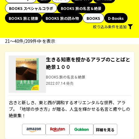
BOOKS スペシャルコラボ
BOOKS 旅の名言＆絶景
BOOKS 旅と健康
BOOKS 旅の読み物
BOOKS
D-Books
絞り込み条件を追加
21〜40件/209件中 を表示
生きる知恵を授かるアラブのことばと
絶景１００
BOOKS 旅の名言＆絶景
2022.07.14 発売
古きと新しき、東と西が調和するオリエンタルな世界、アラ
ブ。「地球の歩き方」が贈る、人生を輝かせる名言と癒やしの
絶景集！
詳細を見る