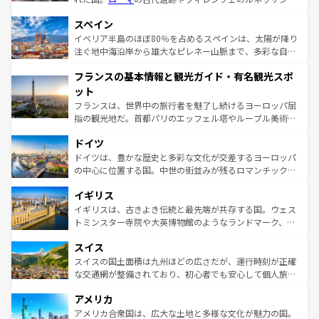
美術、ヴェネツィアの運河など、歴史あるスポットはもち
スペイン
ろん、トスカーナの美しい田園風景やアマルフィ海岸の絶
景など、自然景観も見逃せない。観光の合間には、本場の
イベリア半島のほぼ80％を占めるスペインは、太陽が降り
ピザやパスタなど、絶品のイタリア料理を堪能することも
注ぐ地中海沿岸から雄大なピレネー山脈まで、多彩な自然
できる。朝目覚めてから夜眠るまで、すべての瞬間を楽し
と文化が詰まったヨーロッパ屈指の旅行先だ。多様な地域
フランスの基本情報と観光ガイド・有名観光スポ
ませてくれるイタリアで、忘れられない旅をしてみよう！
文化が根付くこの国では、情熱的なフラメンコ、熱気あふ
なお、新着のイタリア情報は
コンテンツ一覧
を参照してほ
れる闘牛、そして美味しいタパスが生活の一部となってい
ット
しい。
る。首都マドリードの洗練された雰囲気や、バルセロナの
フランスは、世界中の旅行者を魅了し続けるヨーロッパ屈
アートに溢れた街角から、地方では古代ローマ遺跡や中世
指の観光地だ。首都パリのエッフェル塔やルーブル美術館
の城塞都市、穏やかなビーチリゾートまで多彩な表情を見
といった象徴的なスポットから、田舎町の古風な美しさま
せる。地方によって風土や気候が異なるスペインはその個
ドイツ
で、幅広い魅力が詰まっている。華麗な宮殿、歴史的な大
性で訪れる人を魅了する。 なお、新着のスペイン情報は
コ
聖堂、美しいビーチ、そして豊かな自然が、訪れる者を心
ドイツは、豊かな歴史と多彩な文化が交差するヨーロッパ
ンテンツ一覧
を参照してほしい。
から魅了する。また、フランスは美食の国としても知ら
の中心に位置する国。中世の街並みが残るロマンチック街
れ、フランス料理はユネスコ無形文化遺産にも登録されて
道から、未来を先取りするようなモダンな都市まで多様な
イギリス
いる。シャンパンの発祥地であるランス、プロヴァンスの
顔を持つこの国は、どこを歩いても飽きることがない。ベ
香り高いラベンダー畑など、多彩な楽しみ方が可能だ。さ
ルリンの文化的活気、バイエルン州のアルプスの絶景、そ
イギリスは、古きよき伝統と最先端が共存する国。ウェス
らに、パリ以外の地域にも魅力が溢れており、どの街角に
してライン川沿いのワイン畑といった風景は必見。ビール
トミンスター寺院や大英博物館のようなランドマーク、歴
も豊かな歴史と文化が息づいている。パリ以外の個性あふ
とソーセージを味わいながら地元の人と過ごす楽しい時間
史ある大学都市、美しい丘陵地帯や牧歌的な風景など、エ
れる地方に足を運ぶとそれぞれで全く異なる文化を体験で
スイス
は、お酒好きな人にはぜひ体験してほしい。 なお、新着の
リアごとに異なる魅力がある。また、優雅なアフタヌーン
きるだろう。 なお、新着のフランス情報は
コンテンツ一覧
ドイツ情報は
コンテンツ一覧
を参照してほしい。
ティー、ビール好きにはたまらない英国パブ、サッカー観
スイスの国土面積は九州ほどの広さだが、運行時刻が正確
を参照してほしい。
戦など、本場だからこそできる体験も豊富。イギリスを旅
な交通網が整備されており、初心者でも安心して個人旅行
して楽しみつくそう。 なお、新着のイギリス情報は
コンテ
を楽しめる。日本同様に時刻表どおりの旅が可能だ。中世
アメリカ
ンツ一覧
を参照してほしい。
の建物がそのまま残る町や、スイスならではのユニークな
博物館もあり、アルプス観光だけでなく町歩きも満喫する
アメリカ合衆国は、広大な土地と多様な文化が魅力の国。