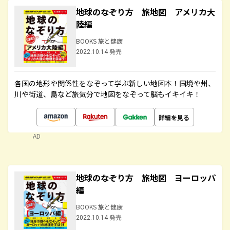
地球のなぞり方 旅地図 アメリカ大
陸編
BOOKS 旅と健康
2022.10.14 発売
各国の地形や関係性をなぞって学ぶ新しい地図本！国境や州、
川や街道、島など旅気分で地図をなぞって脳もイキイキ！
詳細を見る
AD
地球のなぞり方 旅地図 ヨーロッパ
編
BOOKS 旅と健康
2022.10.14 発売