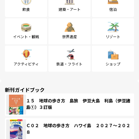
飲食
建築・アート
宿泊
イベント・観戦
世界遺産
リゾート
アクティビティ
鉄道・フライト
ショップ
新刊ガイドブック
１５ 地球の歩き方 島旅 伊豆大島 利島（伊豆諸
島①）３訂版
Ｃ０２ 地球の歩き方 ハワイ島 ２０２７～２０２
８