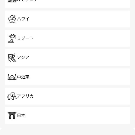
ハワイ
リゾート
アジア
中近東
アフリカ
日本