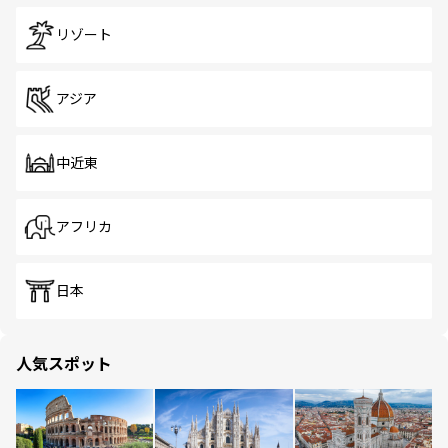
リゾート
アジア
中近東
アフリカ
日本
人気スポット