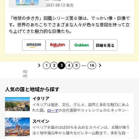
2021.08.12 発売
「地球の歩き方」図鑑シリーズ第８弾は、でっかい像・巨像で
す。世界のあちこちでさまざまな人々が色々な意図を持って立
ち上げてきた魅力的な巨像たち。
詳細を見る
…
1
2
3
4
5
16
AD
AD
人気の国と地域から探す
イタリア
イタリアは歴史、文化、グルメ、自然と多彩な魅力にあふ
れた国。
ローマ
の古代遺跡やフィレンツェのルネッサンス
美術、ヴェネツィアの運河など、歴史あるスポットはもち
スペイン
ろん、トスカーナの美しい田園風景やアマルフィ海岸の絶
景など、自然景観も見逃せない。観光の合間には、本場の
イベリア半島のほぼ80％を占めるスペインは、太陽が降り
ピザやパスタなど、絶品のイタリア料理を堪能することも
注ぐ地中海沿岸から雄大なピレネー山脈まで、多彩な自然
できる。朝目覚めてから夜眠るまで、すべての瞬間を楽し
と文化が詰まったヨーロッパ屈指の旅行先だ。多様な地域