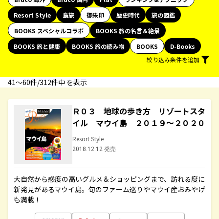
Resort Style
島旅
御朱印
歴史時代
旅の図鑑
BOOKS スペシャルコラボ
BOOKS 旅の名言＆絶景
BOOKS 旅と健康
BOOKS 旅の読み物
BOOKS
D-Books
絞り込み条件を追加
41〜60件/312件中 を表示
Ｒ０３ 地球の歩き方 リゾートスタ
イル マウイ島 ２０１９～２０２０
Resort Style
2018.12.12 発売
大自然から感度の高いグルメ＆ショッピングまで、訪れる度に
新発見があるマウイ島。旬のファーム巡りやマウイ産おみやげ
も満載！