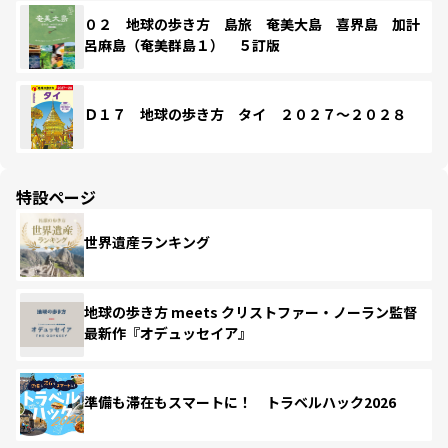
０２ 地球の歩き方 島旅 奄美大島 喜界島 加計
呂麻島（奄美群島１） ５訂版
Ｄ１７ 地球の歩き方 タイ ２０２７～２０２８
特設ページ
世界遺産ランキング
地球の歩き方 meets クリストファー・ノーラン監督
最新作『オデュッセイア』
準備も滞在もスマートに！ トラベルハック2026