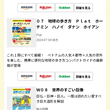
詳細を見る
０７ 地球の歩き方 Ｐｌａｔ ホー
チミン ハノイ ダナン ホイアン
Plat
2024.07.04 発売
これ１冊にすべて凝縮！ ベトナムの人気４都市＋人気の郊外
を楽しむ、携帯に便利な地球の歩き方コンパクトガイドの最新
版が登場
詳細を見る
Ｗ０８ 世界のすごい巨像
巨仏・巨神・巨人。一度は訪れたい愛すべ
き巨大造形を解説
旅の図鑑