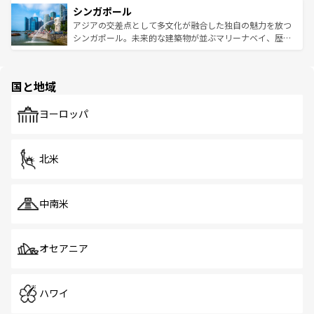
参照してほしい。
シンガポール
激する。気候は一年中温暖で、どの季節にも異なる楽しみ
み、どこを訪れても感動するはず。観光スポットが密集し
が待っている。親しみやすいタイの人々、仏教を中心とし
ており、効率よく見どころを回れるのも魅力。息をのむよ
アジアの交差点として多文化が融合した独自の魅力を放つ
た文化、そして多様な観光資源が、訪れる旅人を魅了し続
うな絶景から文化的な体験まで、香港を存分に楽しみ尽く
シンガポール。未来的な建築物が並ぶマリーナベイ、歴史
ける。 なお、新着のタイ情報は
コンテンツ一覧
を参照して
そう。 なお、新着の香港情報は
コンテンツ一覧
を参照して
と伝統を感じられるエスニックタウン、多数の緑豊かな公
ほしい。
ほしい。
園や自然保護区など、自然が調和した近代的な景観と文化
の多様性あふれるカラフルな町は、どこを歩いても新しい
国と地域
発見がある。さらに、治安のよさや充実した公共交通機関
も、旅行者にとっては魅力的なポイント。グルメも豊富
で、ホーカーズは地元の風情を楽しめる外せないスポット
ヨーロッパ
だ。訪れる人を飽きさせないシンガポールで、多様な魅力
を体感しよう。 なお、新着のシンガポール情報は
コンテン
ツ一覧
を参照してほしい。
北米
中南米
オセアニア
ハワイ