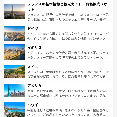
フランスの基本情報と観光ガイド・有名観光スポ
ませてくれるイタリアで、忘れられない旅をしてみよう！
文化が根付くこの国では、情熱的なフラメンコ、熱気あふ
なお、新着のイタリア情報は
コンテンツ一覧
を参照してほ
れる闘牛、そして美味しいタパスが生活の一部となってい
ット
しい。
る。首都マドリードの洗練された雰囲気や、バルセロナの
フランスは、世界中の旅行者を魅了し続けるヨーロッパ屈
アートに溢れた街角から、地方では古代ローマ遺跡や中世
指の観光地だ。首都パリのエッフェル塔やルーブル美術館
の城塞都市、穏やかなビーチリゾートまで多彩な表情を見
といった象徴的なスポットから、田舎町の古風な美しさま
せる。地方によって風土や気候が異なるスペインはその個
ドイツ
で、幅広い魅力が詰まっている。華麗な宮殿、歴史的な大
性で訪れる人を魅了する。 なお、新着のスペイン情報は
コ
聖堂、美しいビーチ、そして豊かな自然が、訪れる者を心
ドイツは、豊かな歴史と多彩な文化が交差するヨーロッパ
ンテンツ一覧
を参照してほしい。
から魅了する。また、フランスは美食の国としても知ら
の中心に位置する国。中世の街並みが残るロマンチック街
れ、フランス料理はユネスコ無形文化遺産にも登録されて
道から、未来を先取りするようなモダンな都市まで多様な
イギリス
いる。シャンパンの発祥地であるランス、プロヴァンスの
顔を持つこの国は、どこを歩いても飽きることがない。ベ
香り高いラベンダー畑など、多彩な楽しみ方が可能だ。さ
ルリンの文化的活気、バイエルン州のアルプスの絶景、そ
イギリスは、古きよき伝統と最先端が共存する国。ウェス
らに、パリ以外の地域にも魅力が溢れており、どの街角に
してライン川沿いのワイン畑といった風景は必見。ビール
トミンスター寺院や大英博物館のようなランドマーク、歴
も豊かな歴史と文化が息づいている。パリ以外の個性あふ
とソーセージを味わいながら地元の人と過ごす楽しい時間
史ある大学都市、美しい丘陵地帯や牧歌的な風景など、エ
れる地方に足を運ぶとそれぞれで全く異なる文化を体験で
スイス
は、お酒好きな人にはぜひ体験してほしい。 なお、新着の
リアごとに異なる魅力がある。また、優雅なアフタヌーン
きるだろう。 なお、新着のフランス情報は
コンテンツ一覧
ドイツ情報は
コンテンツ一覧
を参照してほしい。
ティー、ビール好きにはたまらない英国パブ、サッカー観
スイスの国土面積は九州ほどの広さだが、運行時刻が正確
を参照してほしい。
戦など、本場だからこそできる体験も豊富。イギリスを旅
な交通網が整備されており、初心者でも安心して個人旅行
して楽しみつくそう。 なお、新着のイギリス情報は
コンテ
を楽しめる。日本同様に時刻表どおりの旅が可能だ。中世
アメリカ
ンツ一覧
を参照してほしい。
の建物がそのまま残る町や、スイスならではのユニークな
博物館もあり、アルプス観光だけでなく町歩きも満喫する
アメリカ合衆国は、広大な土地と多様な文化が魅力の国。
ことができる。国民の所得が高いため物価も高いが、旅行
東海岸の都市部から西海岸のカリフォルニアまで、訪れる
者向けの交通パス提供のサービスもあり、うまく活用すれ
場所ごとに異なる風景と体験が待っている。ニューヨーク
ハワイ
ば市内交通費無料で観光を楽しむこともできる。 なお、新
のような巨大都市は、観光、ショッピング、エンターテイ
着のスイス情報は
コンテンツ一覧
を参照してほしい。
ンメントが詰まった刺激的なスポットだ。一方、アメリカ
年間を通じて温暖な気候に恵まれ、多くの島で構成される
西部には大自然が広がり、グランドキャニオンやイエロー
ハワイは、どの島も独自の魅力をもっている。大自然の神