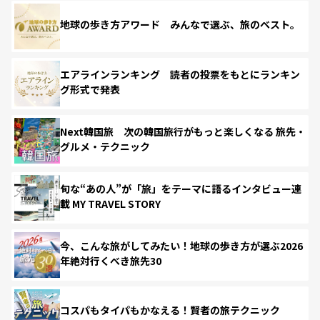
地球の歩き方アワード みんなで選ぶ、旅のベスト。
エアラインランキング 読者の投票をもとにランキン
グ形式で発表
Next韓国旅 次の韓国旅行がもっと楽しくなる 旅先・
グルメ・テクニック
旬な“あの人”が「旅」をテーマに語るインタビュー連
載 MY TRAVEL STORY
今、こんな旅がしてみたい！地球の歩き方が選ぶ2026
年絶対行くべき旅先30
コスパもタイパもかなえる！賢者の旅テクニック