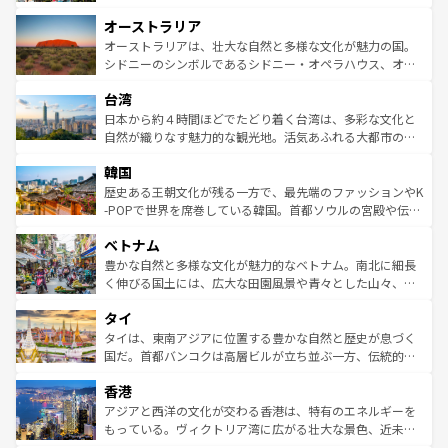
ストーン国立公園といった絶景が堪能できる。さらに、南
秘を感じたいなら、火山が生み出した壮大な景観を誇るハ
オーストラリア
部のニューオーリンズでは、音楽と美食が融合した独特の
ワイ島は見逃せない。また、定番の観光地といえばオアフ
文化が魅力。旅行者はアメリカの各地域で異なる魅力を楽
島だが、静かな自然を求めるならマウイ島やカウアイ島が
オーストラリアは、壮大な自然と多様な文化が魅力の国。
しみながら、その多様性と豊かな歴史を感じることができ
おすすめ。エメラルドグリーンに輝く海をはじめ、豊かな
シドニーのシンボルであるシドニー・オペラハウス、オー
るだろう。車でのロードトリップや列車の旅も、アメリカ
文化や歴史が息づいている。「アロハスピリット」と呼ば
ストラリア東海岸北部に広がる大サンゴ礁地帯グレートバ
ならではの贅沢な旅のスタイルだ。 なお、新着のアメリカ
台湾
れるおもてなしの心で訪れる人々を迎えてくれるハワイの
リアリーフや大陸中央部にそびえるウルル（エアーズロッ
情報は
コンテンツ一覧
を参照してほしい。
人々、おいしいローカルフードやハワイアンミュージッ
ク）、タスマニアの美しい原生林やケアンズの熱帯雨林な
日本から約４時間ほどでたどり着く台湾は、多彩な文化と
ク、伝統的なフラダンスなど、すべてがハワイの魅力を彩
ど、見どころがたくさん。また、カフェやワイン、オージ
自然が織りなす魅力的な観光地。活気あふれる大都市の台
っている。訪れるたびに新しい発見と感動が待っているハ
ービーフなどの食文化も豊かで、美味しいものであふれて
北やノスタルジックな町並みが人気な九份（ジォウフェ
ワイを、存分に味わってほしい。 なお、新着のハワイ情報
韓国
いる。アクティビティも充実しており、サーフィンやダイ
ン）、静ひつな山岳地帯である台湾東部など、都市の喧騒
は
コンテンツ一覧
を参照してほしい。
ビング、ハイキングなど、アウトドア好きにはたまらな
と山間の静けさが共存しており、訪れる人に新しい発見と
歴史ある王朝文化が残る一方で、最先端のファッションやK
い。オーストラリアの多彩な魅力を存分に味わいつくそ
驚きをもたらしてくれる。また、奥深い台湾の食文化も魅
-POPで世界を席巻している韓国。首都ソウルの宮殿や伝統
う。 なお、新着のオーストラリア情報は
コンテンツ一覧
を
力で、夜市などの屋台グルメから高級料理、ヘルシーで美
家屋が並ぶエリアでは韓国の歴史と文化に浸ることがで
参照してほしい。
ベトナム
容にもいいと評判のスイーツなど、バラエティ豊かな料理
き、地方に足を延ばせば四季折々の自然美を楽しむことが
が味わえる。 なお、新着の台湾情報は
コンテンツ一覧
を参
できる。そして、キムチや焼肉、絶品のストリートフード
豊かな自然と多様な文化が魅力的なベトナム。南北に細長
照してほしい。
まで、さまざまな韓国料理が待っている。夜には、韓国な
く伸びる国土には、広大な田園風景や青々とした山々、世
らではのナイトライフも堪能できる。あたたかいホスピタ
界遺産に登録された壮大な自然景観が点在し、都市部では
タイ
リティに包まれながら、韓国の多彩な魅力を心ゆくまで味
急速な発展と共に伝統が息づく。ハノイの古い町並みやホ
わってみてほしい。 なお、新着の韓国情報は
コンテンツ一
ーチミン市のフランス統治時代の建物も、独特の雰囲気を
タイは、東南アジアに位置する豊かな自然と歴史が息づく
覧
を参照してほしい。
醸し出している。また、バラエティの豊かさとおいしさで
国だ。首都バンコクは高層ビルが立ち並ぶ一方、伝統的な
世界中の食通を魅了してやまないベトナム料理も魅力のひ
寺院や市場がいたるところに点在し、古きよき文化と現代
香港
とつ。フォーやバインミー、ベトナムコーヒーなどは、ぜ
の活気が交差している。北部ではチェンマイなどの山岳地
ひ現地で味わいたい。どの地域を訪れてもあたたかい人々
帯で自然と触れ合い、南部ではプーケットやクラビの美し
アジアと西洋の文化が交わる香港は、特有のエネルギーを
が旅行者を迎えてくれるので、きっと忘れられない旅にな
いビーチでリゾート気分を楽しむことができる。タイ料理
もっている。ヴィクトリア湾に広がる壮大な景色、近未来
るはずだ。 なお、新着のベトナム情報は
コンテンツ一覧
を
は世界的に有名で、屋台から高級レストランまで味覚を刺
的なアートスポット、そして歴史と現代が融合した町並