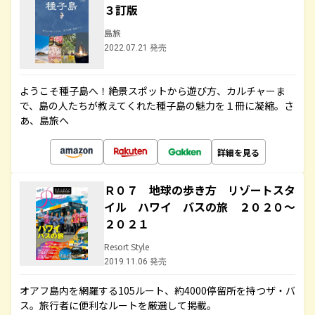
３訂版
島旅
2022.07.21 発売
ようこそ種子島へ！絶景スポットから遊び方、カルチャーま
で、島の人たちが教えてくれた種子島の魅力を１冊に凝縮。さ
あ、島旅へ
詳細を見る
Ｒ０７ 地球の歩き方 リゾートスタ
イル ハワイ バスの旅 ２０２０～
２０２１
Resort Style
2019.11.06 発売
オアフ島内を網羅する105ルート、約4000停留所を持つザ・バ
ス。旅行者に便利なルートを厳選して掲載。