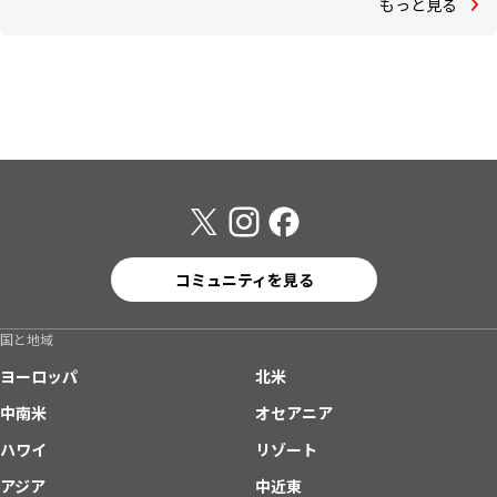
もっと見る
コミュニティを見る
国と地域
ヨーロッパ
北米
中南米
オセアニア
ハワイ
リゾート
アジア
中近東