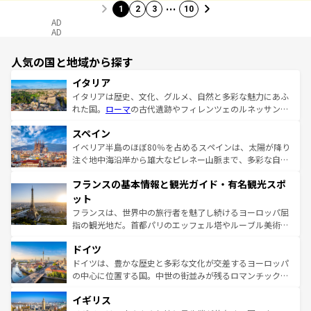
…
1
2
3
10
AD
AD
人気の国と地域から探す
イタリア
イタリアは歴史、文化、グルメ、自然と多彩な魅力にあふ
れた国。
ローマ
の古代遺跡やフィレンツェのルネッサンス
美術、ヴェネツィアの運河など、歴史あるスポットはもち
スペイン
ろん、トスカーナの美しい田園風景やアマルフィ海岸の絶
景など、自然景観も見逃せない。観光の合間には、本場の
イベリア半島のほぼ80％を占めるスペインは、太陽が降り
ピザやパスタなど、絶品のイタリア料理を堪能することも
注ぐ地中海沿岸から雄大なピレネー山脈まで、多彩な自然
できる。朝目覚めてから夜眠るまで、すべての瞬間を楽し
と文化が詰まったヨーロッパ屈指の旅行先だ。多様な地域
フランスの基本情報と観光ガイド・有名観光スポ
ませてくれるイタリアで、忘れられない旅をしてみよう！
文化が根付くこの国では、情熱的なフラメンコ、熱気あふ
なお、新着のイタリア情報は
コンテンツ一覧
を参照してほ
れる闘牛、そして美味しいタパスが生活の一部となってい
ット
しい。
る。首都マドリードの洗練された雰囲気や、バルセロナの
フランスは、世界中の旅行者を魅了し続けるヨーロッパ屈
アートに溢れた街角から、地方では古代ローマ遺跡や中世
指の観光地だ。首都パリのエッフェル塔やルーブル美術館
の城塞都市、穏やかなビーチリゾートまで多彩な表情を見
といった象徴的なスポットから、田舎町の古風な美しさま
せる。地方によって風土や気候が異なるスペインはその個
ドイツ
で、幅広い魅力が詰まっている。華麗な宮殿、歴史的な大
性で訪れる人を魅了する。 なお、新着のスペイン情報は
コ
聖堂、美しいビーチ、そして豊かな自然が、訪れる者を心
ドイツは、豊かな歴史と多彩な文化が交差するヨーロッパ
ンテンツ一覧
を参照してほしい。
から魅了する。また、フランスは美食の国としても知ら
の中心に位置する国。中世の街並みが残るロマンチック街
れ、フランス料理はユネスコ無形文化遺産にも登録されて
道から、未来を先取りするようなモダンな都市まで多様な
イギリス
いる。シャンパンの発祥地であるランス、プロヴァンスの
顔を持つこの国は、どこを歩いても飽きることがない。ベ