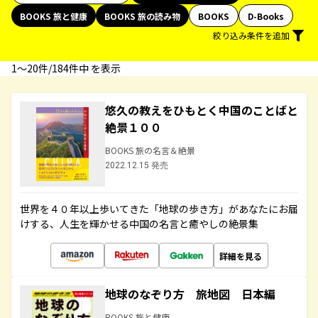
BOOKS 旅と健康
BOOKS 旅の読み物
BOOKS
D-Books
絞り込み条件を追加
1〜20件/184件中 を表示
悠久の教えをひもとく中国のことばと
絶景１００
BOOKS 旅の名言＆絶景
2022.12.15 発売
世界を４０年以上歩いてきた「地球の歩き方」があなたにお届
けする、人生を輝かせる中国の名言と癒やしの絶景集
詳細を見る
地球のなぞり方 旅地図 日本編
BOOKS 旅と健康