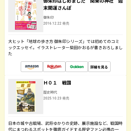
御朱印はじめました 関東の神社 週
末開運さんぽ
御朱印
2016.12.22 発売
大ヒット「地球の歩き方 御朱印シリーズ」では初めてのコミ
ックエッセイ。イラストレーター柴田かおるが書きおろしまし
た
詳細を見る
Ｈ０１ 戦国
歴史時代
2025.10.23 発売
日本の城や古戦場、武将ゆかりの史跡、展示施設など、戦国時
代にまつわるスポットを徹底ガイドする歴史ファン必携の一