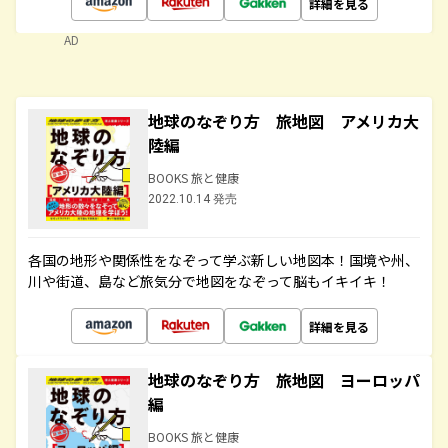
詳細を見る
AD
地球のなぞり方 旅地図 アメリカ大
陸編
BOOKS 旅と健康
2022.10.14 発売
各国の地形や関係性をなぞって学ぶ新しい地図本！国境や州、
川や街道、島など旅気分で地図をなぞって脳もイキイキ！
詳細を見る
地球のなぞり方 旅地図 ヨーロッパ
編
BOOKS 旅と健康