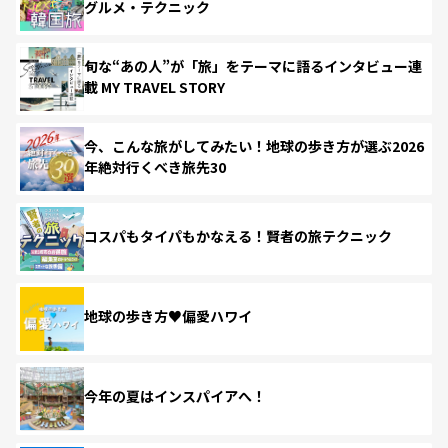
グルメ・テクニック
旬な“あの人”が「旅」をテーマに語るインタビュー連
載 MY TRAVEL STORY
今、こんな旅がしてみたい！地球の歩き方が選ぶ2026
年絶対行くべき旅先30
コスパもタイパもかなえる！賢者の旅テクニック
地球の歩き方♥偏愛ハワイ
今年の夏はインスパイアへ！