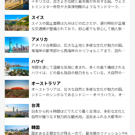
香り高いラベンダー畑など、多彩な楽しみ方が可能だ。さ
ルリンの文化的活気、バイエルン州のアルプスの絶景、そ
イギリスは、古きよき伝統と最先端が共存する国。ウェス
らに、パリ以外の地域にも魅力が溢れており、どの街角に
してライン川沿いのワイン畑といった風景は必見。ビール
トミンスター寺院や大英博物館のようなランドマーク、歴
も豊かな歴史と文化が息づいている。パリ以外の個性あふ
とソーセージを味わいながら地元の人と過ごす楽しい時間
史ある大学都市、美しい丘陵地帯や牧歌的な風景など、エ
れる地方に足を運ぶとそれぞれで全く異なる文化を体験で
スイス
は、お酒好きな人にはぜひ体験してほしい。 なお、新着の
リアごとに異なる魅力がある。また、優雅なアフタヌーン
きるだろう。 なお、新着のフランス情報は
コンテンツ一覧
ドイツ情報は
コンテンツ一覧
を参照してほしい。
ティー、ビール好きにはたまらない英国パブ、サッカー観
スイスの国土面積は九州ほどの広さだが、運行時刻が正確
を参照してほしい。
戦など、本場だからこそできる体験も豊富。イギリスを旅
な交通網が整備されており、初心者でも安心して個人旅行
して楽しみつくそう。 なお、新着のイギリス情報は
コンテ
を楽しめる。日本同様に時刻表どおりの旅が可能だ。中世
アメリカ
ンツ一覧
を参照してほしい。
の建物がそのまま残る町や、スイスならではのユニークな
博物館もあり、アルプス観光だけでなく町歩きも満喫する
アメリカ合衆国は、広大な土地と多様な文化が魅力の国。
ことができる。国民の所得が高いため物価も高いが、旅行
東海岸の都市部から西海岸のカリフォルニアまで、訪れる
者向けの交通パス提供のサービスもあり、うまく活用すれ
場所ごとに異なる風景と体験が待っている。ニューヨーク
ハワイ
ば市内交通費無料で観光を楽しむこともできる。 なお、新
のような巨大都市は、観光、ショッピング、エンターテイ
着のスイス情報は
コンテンツ一覧
を参照してほしい。
ンメントが詰まった刺激的なスポットだ。一方、アメリカ
年間を通じて温暖な気候に恵まれ、多くの島で構成される
西部には大自然が広がり、グランドキャニオンやイエロー
ハワイは、どの島も独自の魅力をもっている。大自然の神
ストーン国立公園といった絶景が堪能できる。さらに、南
秘を感じたいなら、火山が生み出した壮大な景観を誇るハ
オーストラリア
部のニューオーリンズでは、音楽と美食が融合した独特の
ワイ島は見逃せない。また、定番の観光地といえばオアフ
文化が魅力。旅行者はアメリカの各地域で異なる魅力を楽
島だが、静かな自然を求めるならマウイ島やカウアイ島が
オーストラリアは、壮大な自然と多様な文化が魅力の国。
しみながら、その多様性と豊かな歴史を感じることができ
おすすめ。エメラルドグリーンに輝く海をはじめ、豊かな
シドニーのシンボルであるシドニー・オペラハウス、オー
るだろう。車でのロードトリップや列車の旅も、アメリカ
文化や歴史が息づいている。「アロハスピリット」と呼ば
ストラリア東海岸北部に広がる大サンゴ礁地帯グレートバ
ならではの贅沢な旅のスタイルだ。 なお、新着のアメリカ
台湾
れるおもてなしの心で訪れる人々を迎えてくれるハワイの
リアリーフや大陸中央部にそびえるウルル（エアーズロッ
情報は
コンテンツ一覧
を参照してほしい。
人々、おいしいローカルフードやハワイアンミュージッ
ク）、タスマニアの美しい原生林やケアンズの熱帯雨林な
日本から約４時間ほどでたどり着く台湾は、多彩な文化と
ク、伝統的なフラダンスなど、すべてがハワイの魅力を彩
ど、見どころがたくさん。また、カフェやワイン、オージ
自然が織りなす魅力的な観光地。活気あふれる大都市の台
っている。訪れるたびに新しい発見と感動が待っているハ
ービーフなどの食文化も豊かで、美味しいものであふれて
北やノスタルジックな町並みが人気な九份（ジォウフェ
ワイを、存分に味わってほしい。 なお、新着のハワイ情報
韓国
いる。アクティビティも充実しており、サーフィンやダイ
ン）、静ひつな山岳地帯である台湾東部など、都市の喧騒
は
コンテンツ一覧
を参照してほしい。
ビング、ハイキングなど、アウトドア好きにはたまらな
と山間の静けさが共存しており、訪れる人に新しい発見と
歴史ある王朝文化が残る一方で、最先端のファッションやK