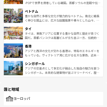
い。オーストラリアの多彩な魅力を存分に味わいつくそ
驚きをもたらしてくれる。また、奥深い台湾の食文化も魅
-POPで世界を席巻している韓国。首都ソウルの宮殿や伝統
う。 なお、新着のオーストラリア情報は
コンテンツ一覧
を
力で、夜市などの屋台グルメから高級料理、ヘルシーで美
家屋が並ぶエリアでは韓国の歴史と文化に浸ることがで
参照してほしい。
ベトナム
容にもいいと評判のスイーツなど、バラエティ豊かな料理
き、地方に足を延ばせば四季折々の自然美を楽しむことが
が味わえる。 なお、新着の台湾情報は
コンテンツ一覧
を参
できる。そして、キムチや焼肉、絶品のストリートフード
豊かな自然と多様な文化が魅力的なベトナム。南北に細長
照してほしい。
まで、さまざまな韓国料理が待っている。夜には、韓国な
く伸びる国土には、広大な田園風景や青々とした山々、世
らではのナイトライフも堪能できる。あたたかいホスピタ
界遺産に登録された壮大な自然景観が点在し、都市部では
タイ
リティに包まれながら、韓国の多彩な魅力を心ゆくまで味
急速な発展と共に伝統が息づく。ハノイの古い町並みやホ
わってみてほしい。 なお、新着の韓国情報は
コンテンツ一
ーチミン市のフランス統治時代の建物も、独特の雰囲気を
タイは、東南アジアに位置する豊かな自然と歴史が息づく
覧
を参照してほしい。
醸し出している。また、バラエティの豊かさとおいしさで
国だ。首都バンコクは高層ビルが立ち並ぶ一方、伝統的な
世界中の食通を魅了してやまないベトナム料理も魅力のひ
寺院や市場がいたるところに点在し、古きよき文化と現代
香港
とつ。フォーやバインミー、ベトナムコーヒーなどは、ぜ
の活気が交差している。北部ではチェンマイなどの山岳地
ひ現地で味わいたい。どの地域を訪れてもあたたかい人々
帯で自然と触れ合い、南部ではプーケットやクラビの美し
アジアと西洋の文化が交わる香港は、特有のエネルギーを
が旅行者を迎えてくれるので、きっと忘れられない旅にな
いビーチでリゾート気分を楽しむことができる。タイ料理
もっている。ヴィクトリア湾に広がる壮大な景色、近未来
るはずだ。 なお、新着のベトナム情報は
コンテンツ一覧
を
は世界的に有名で、屋台から高級レストランまで味覚を刺
的なアートスポット、そして歴史と現代が融合した町並
参照してほしい。
シンガポール
激する。気候は一年中温暖で、どの季節にも異なる楽しみ
み、どこを訪れても感動するはず。観光スポットが密集し
が待っている。親しみやすいタイの人々、仏教を中心とし
ており、効率よく見どころを回れるのも魅力。息をのむよ
アジアの交差点として多文化が融合した独自の魅力を放つ
た文化、そして多様な観光資源が、訪れる旅人を魅了し続
うな絶景から文化的な体験まで、香港を存分に楽しみ尽く
シンガポール。未来的な建築物が並ぶマリーナベイ、歴史
ける。 なお、新着のタイ情報は
コンテンツ一覧
を参照して
そう。 なお、新着の香港情報は
コンテンツ一覧
を参照して
と伝統を感じられるエスニックタウン、多数の緑豊かな公
ほしい。
ほしい。
園や自然保護区など、自然が調和した近代的な景観と文化
の多様性あふれるカラフルな町は、どこを歩いても新しい
国と地域
発見がある。さらに、治安のよさや充実した公共交通機関
も、旅行者にとっては魅力的なポイント。グルメも豊富
で、ホーカーズは地元の風情を楽しめる外せないスポット
ヨーロッパ
だ。訪れる人を飽きさせないシンガポールで、多様な魅力
を体感しよう。 なお、新着のシンガポール情報は
コンテン