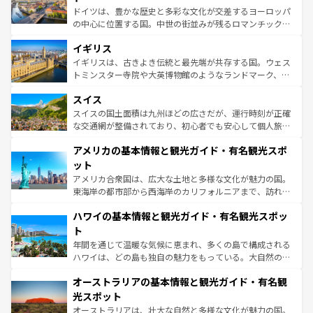
ンテンツ一覧
を参照してほしい。
から魅了する。また、フランスは美食の国としても知ら
ドイツは、豊かな歴史と多彩な文化が交差するヨーロッパ
れ、フランス料理はユネスコ無形文化遺産にも登録されて
の中心に位置する国。中世の街並みが残るロマンチック街
いる。シャンパンの発祥地であるランス、プロヴァンスの
道から、未来を先取りするようなモダンな都市まで多様な
香り高いラベンダー畑など、多彩な楽しみ方が可能だ。さ
イギリス
顔を持つこの国は、どこを歩いても飽きることがない。ベ
らに、パリ以外の地域にも魅力が溢れており、どの街角に
ルリンの文化的活気、バイエルン州のアルプスの絶景、そ
イギリスは、古きよき伝統と最先端が共存する国。ウェス
も豊かな歴史と文化が息づいている。パリ以外の個性あふ
してライン川沿いのワイン畑といった風景は必見。ビール
トミンスター寺院や大英博物館のようなランドマーク、歴
れる地方に足を運ぶとそれぞれで全く異なる文化を体験で
とソーセージを味わいながら地元の人と過ごす楽しい時間
史ある大学都市、美しい丘陵地帯や牧歌的な風景など、エ
きるだろう。 なお、新着のフランス情報は
コンテンツ一覧
スイス
は、お酒好きな人にはぜひ体験してほしい。 なお、新着の
リアごとに異なる魅力がある。また、優雅なアフタヌーン
を参照してほしい。
ドイツ情報は
コンテンツ一覧
を参照してほしい。
ティー、ビール好きにはたまらない英国パブ、サッカー観
スイスの国土面積は九州ほどの広さだが、運行時刻が正確
戦など、本場だからこそできる体験も豊富。イギリスを旅
な交通網が整備されており、初心者でも安心して個人旅行
して楽しみつくそう。 なお、新着のイギリス情報は
コンテ
を楽しめる。日本同様に時刻表どおりの旅が可能だ。中世
アメリカの基本情報と観光ガイド・有名観光スポ
ンツ一覧
を参照してほしい。
の建物がそのまま残る町や、スイスならではのユニークな
博物館もあり、アルプス観光だけでなく町歩きも満喫する
ット
ことができる。国民の所得が高いため物価も高いが、旅行
アメリカ合衆国は、広大な土地と多様な文化が魅力の国。
者向けの交通パス提供のサービスもあり、うまく活用すれ
東海岸の都市部から西海岸のカリフォルニアまで、訪れる
ば市内交通費無料で観光を楽しむこともできる。 なお、新
場所ごとに異なる風景と体験が待っている。ニューヨーク
着のスイス情報は
コンテンツ一覧
を参照してほしい。
ハワイの基本情報と観光ガイド・有名観光スポッ
のような巨大都市は、観光、ショッピング、エンターテイ
ンメントが詰まった刺激的なスポットだ。一方、アメリカ
ト
西部には大自然が広がり、グランドキャニオンやイエロー
年間を通じて温暖な気候に恵まれ、多くの島で構成される
ストーン国立公園といった絶景が堪能できる。さらに、南
ハワイは、どの島も独自の魅力をもっている。大自然の神
部のニューオーリンズでは、音楽と美食が融合した独特の
秘を感じたいなら、火山が生み出した壮大な景観を誇るハ
文化が魅力。旅行者はアメリカの各地域で異なる魅力を楽
オーストラリアの基本情報と観光ガイド・有名観
ワイ島は見逃せない。また、定番の観光地といえばオアフ
しみながら、その多様性と豊かな歴史を感じることができ
島だが、静かな自然を求めるならマウイ島やカウアイ島が
光スポット
るだろう。車でのロードトリップや列車の旅も、アメリカ
おすすめ。エメラルドグリーンに輝く海をはじめ、豊かな
オーストラリアは、壮大な自然と多様な文化が魅力の国。