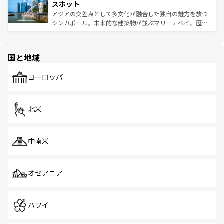
が待っている。親しみやすいタイの人々、仏教を中心とし
ており、効率よく見どころを回れるのも魅力。息をのむよ
スポット
た文化、そして多様な観光資源が、訪れる旅人を魅了し続
うな絶景から文化的な体験まで、香港を存分に楽しみ尽く
アジアの交差点として多文化が融合した独自の魅力を放つ
ける。 なお、新着のタイ情報は
コンテンツ一覧
を参照して
そう。 なお、新着の香港情報は
コンテンツ一覧
を参照して
シンガポール。未来的な建築物が並ぶマリーナベイ、歴史
ほしい。
ほしい。
と伝統を感じられるエスニックタウン、多数の緑豊かな公
園や自然保護区など、自然が調和した近代的な景観と文化
の多様性あふれるカラフルな町は、どこを歩いても新しい
国と地域
発見がある。さらに、治安のよさや充実した公共交通機関
も、旅行者にとっては魅力的なポイント。グルメも豊富
で、ホーカーズは地元の風情を楽しめる外せないスポット
ヨーロッパ
だ。訪れる人を飽きさせないシンガポールで、多様な魅力
を体感しよう。 なお、新着のシンガポール情報は
コンテン
ツ一覧
を参照してほしい。
北米
中南米
オセアニア
ハワイ