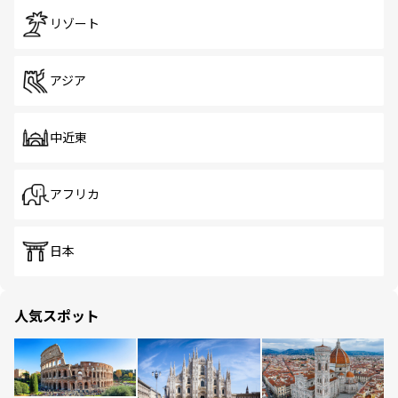
リゾート
アジア
中近東
アフリカ
日本
人気スポット