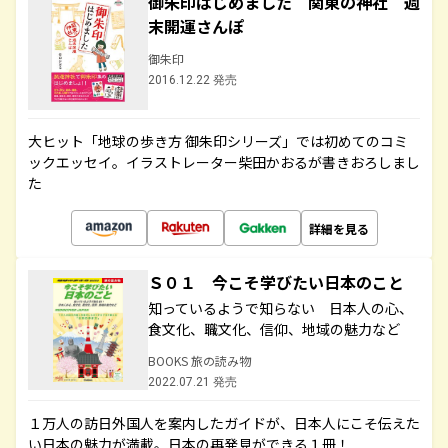
御朱印はじめました 関東の神社 週
末開運さんぽ
御朱印
2016.12.22 発売
大ヒット「地球の歩き方 御朱印シリーズ」では初めてのコミ
ックエッセイ。イラストレーター柴田かおるが書きおろしまし
た
詳細を見る
Ｓ０１ 今こそ学びたい日本のこと
知っているようで知らない 日本人の心、
食文化、職文化、信仰、地域の魅力など
BOOKS 旅の読み物
2022.07.21 発売
１万人の訪日外国人を案内したガイドが、日本人にこそ伝えた
い日本の魅力が満載。日本の再発見ができる１冊！