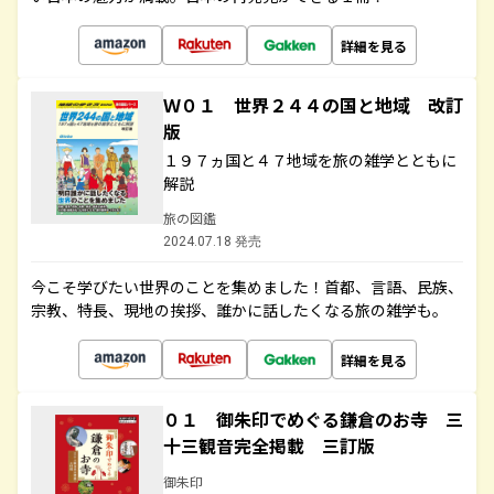
詳細を見る
Ｗ０１ 世界２４４の国と地域 改訂
版
１９７ヵ国と４７地域を旅の雑学とともに
解説
旅の図鑑
2024.07.18 発売
今こそ学びたい世界のことを集めました！首都、言語、民族、
宗教、特長、現地の挨拶、誰かに話したくなる旅の雑学も。
詳細を見る
０１ 御朱印でめぐる鎌倉のお寺 三
十三観音完全掲載 三訂版
御朱印