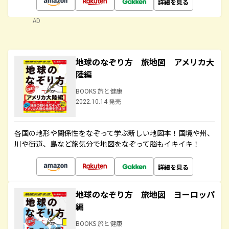
詳細を見る
AD
地球のなぞり方 旅地図 アメリカ大
陸編
BOOKS 旅と健康
2022.10.14 発売
各国の地形や関係性をなぞって学ぶ新しい地図本！国境や州、
川や街道、島など旅気分で地図をなぞって脳もイキイキ！
詳細を見る
地球のなぞり方 旅地図 ヨーロッパ
編
BOOKS 旅と健康