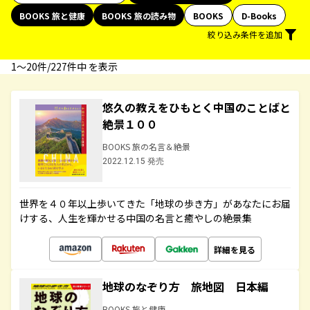
BOOKS 旅と健康
BOOKS 旅の読み物
BOOKS
D-Books
絞り込み条件を追加
1〜20件/227件中 を表示
悠久の教えをひもとく中国のことばと
絶景１００
BOOKS 旅の名言＆絶景
2022.12.15 発売
世界を４０年以上歩いてきた「地球の歩き方」があなたにお届
けする、人生を輝かせる中国の名言と癒やしの絶景集
詳細を見る
地球のなぞり方 旅地図 日本編
BOOKS 旅と健康