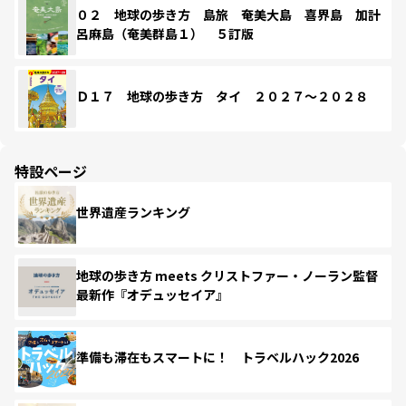
０２ 地球の歩き方 島旅 奄美大島 喜界島 加計
呂麻島（奄美群島１） ５訂版
Ｄ１７ 地球の歩き方 タイ ２０２７～２０２８
特設ページ
世界遺産ランキング
地球の歩き方 meets クリストファー・ノーラン監督
最新作『オデュッセイア』
準備も滞在もスマートに！ トラベルハック2026