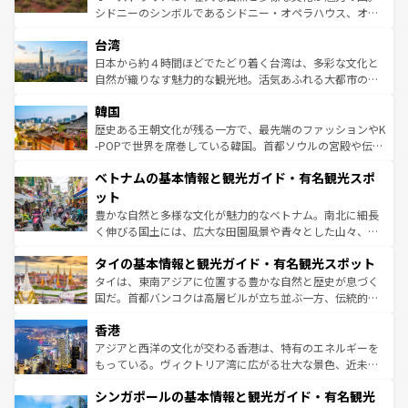
ならではの贅沢な旅のスタイルだ。 なお、新着のアメリカ
文化や歴史が息づいている。「アロハスピリット」と呼ば
シドニーのシンボルであるシドニー・オペラハウス、オー
情報は
コンテンツ一覧
を参照してほしい。
れるおもてなしの心で訪れる人々を迎えてくれるハワイの
ストラリア東海岸北部に広がる大サンゴ礁地帯グレートバ
人々、おいしいローカルフードやハワイアンミュージッ
台湾
リアリーフや大陸中央部にそびえるウルル（エアーズロッ
ク、伝統的なフラダンスなど、すべてがハワイの魅力を彩
ク）、タスマニアの美しい原生林やケアンズの熱帯雨林な
日本から約４時間ほどでたどり着く台湾は、多彩な文化と
っている。訪れるたびに新しい発見と感動が待っているハ
ど、見どころがたくさん。また、カフェやワイン、オージ
自然が織りなす魅力的な観光地。活気あふれる大都市の台
ワイを、存分に味わってほしい。 なお、新着のハワイ情報
ービーフなどの食文化も豊かで、美味しいものであふれて
北やノスタルジックな町並みが人気な九份（ジォウフェ
は
コンテンツ一覧
を参照してほしい。
韓国
いる。アクティビティも充実しており、サーフィンやダイ
ン）、静ひつな山岳地帯である台湾東部など、都市の喧騒
ビング、ハイキングなど、アウトドア好きにはたまらな
と山間の静けさが共存しており、訪れる人に新しい発見と
歴史ある王朝文化が残る一方で、最先端のファッションやK
い。オーストラリアの多彩な魅力を存分に味わいつくそ
驚きをもたらしてくれる。また、奥深い台湾の食文化も魅
-POPで世界を席巻している韓国。首都ソウルの宮殿や伝統
う。 なお、新着のオーストラリア情報は
コンテンツ一覧
を
力で、夜市などの屋台グルメから高級料理、ヘルシーで美
家屋が並ぶエリアでは韓国の歴史と文化に浸ることがで
参照してほしい。
ベトナムの基本情報と観光ガイド・有名観光スポ
容にもいいと評判のスイーツなど、バラエティ豊かな料理
き、地方に足を延ばせば四季折々の自然美を楽しむことが
が味わえる。 なお、新着の台湾情報は
コンテンツ一覧
を参
できる。そして、キムチや焼肉、絶品のストリートフード
ット
照してほしい。
まで、さまざまな韓国料理が待っている。夜には、韓国な
豊かな自然と多様な文化が魅力的なベトナム。南北に細長
らではのナイトライフも堪能できる。あたたかいホスピタ
く伸びる国土には、広大な田園風景や青々とした山々、世
リティに包まれながら、韓国の多彩な魅力を心ゆくまで味
界遺産に登録された壮大な自然景観が点在し、都市部では
わってみてほしい。 なお、新着の韓国情報は
コンテンツ一
タイの基本情報と観光ガイド・有名観光スポット
急速な発展と共に伝統が息づく。ハノイの古い町並みやホ
覧
を参照してほしい。
ーチミン市のフランス統治時代の建物も、独特の雰囲気を
タイは、東南アジアに位置する豊かな自然と歴史が息づく
醸し出している。また、バラエティの豊かさとおいしさで
国だ。首都バンコクは高層ビルが立ち並ぶ一方、伝統的な
世界中の食通を魅了してやまないベトナム料理も魅力のひ
寺院や市場がいたるところに点在し、古きよき文化と現代
香港
とつ。フォーやバインミー、ベトナムコーヒーなどは、ぜ
の活気が交差している。北部ではチェンマイなどの山岳地
ひ現地で味わいたい。どの地域を訪れてもあたたかい人々
帯で自然と触れ合い、南部ではプーケットやクラビの美し
アジアと西洋の文化が交わる香港は、特有のエネルギーを
が旅行者を迎えてくれるので、きっと忘れられない旅にな
いビーチでリゾート気分を楽しむことができる。タイ料理
もっている。ヴィクトリア湾に広がる壮大な景色、近未来
るはずだ。 なお、新着のベトナム情報は
コンテンツ一覧
を
は世界的に有名で、屋台から高級レストランまで味覚を刺
的なアートスポット、そして歴史と現代が融合した町並
参照してほしい。
シンガポールの基本情報と観光ガイド・有名観光
激する。気候は一年中温暖で、どの季節にも異なる楽しみ
み、どこを訪れても感動するはず。観光スポットが密集し