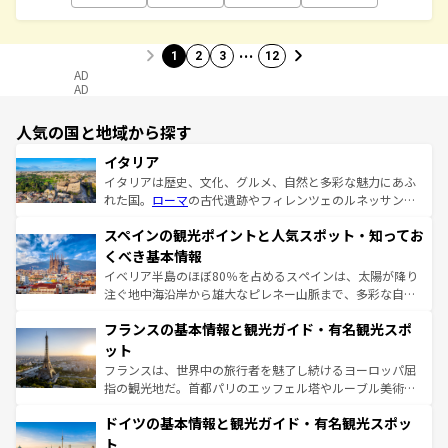
…
1
2
3
12
AD
AD
人気の国と地域から探す
イタリア
イタリアは歴史、文化、グルメ、自然と多彩な魅力にあふ
れた国。
ローマ
の古代遺跡やフィレンツェのルネッサンス
美術、ヴェネツィアの運河など、歴史あるスポットはもち
スペインの観光ポイントと人気スポット・知ってお
ろん、トスカーナの美しい田園風景やアマルフィ海岸の絶
景など、自然景観も見逃せない。観光の合間には、本場の
くべき基本情報
ピザやパスタなど、絶品のイタリア料理を堪能することも
イベリア半島のほぼ80％を占めるスペインは、太陽が降り
できる。朝目覚めてから夜眠るまで、すべての瞬間を楽し
注ぐ地中海沿岸から雄大なピレネー山脈まで、多彩な自然
ませてくれるイタリアで、忘れられない旅をしてみよう！
と文化が詰まったヨーロッパ屈指の旅行先だ。多様な地域
なお、新着のイタリア情報は
コンテンツ一覧
を参照してほ
フランスの基本情報と観光ガイド・有名観光スポ
文化が根付くこの国では、情熱的なフラメンコ、熱気あふ
しい。
れる闘牛、そして美味しいタパスが生活の一部となってい
ット
る。首都マドリードの洗練された雰囲気や、バルセロナの
フランスは、世界中の旅行者を魅了し続けるヨーロッパ屈
アートに溢れた街角から、地方では古代ローマ遺跡や中世
指の観光地だ。首都パリのエッフェル塔やルーブル美術館
の城塞都市、穏やかなビーチリゾートまで多彩な表情を見
といった象徴的なスポットから、田舎町の古風な美しさま
せる。地方によって風土や気候が異なるスペインはその個
ドイツの基本情報と観光ガイド・有名観光スポッ
で、幅広い魅力が詰まっている。華麗な宮殿、歴史的な大
性で訪れる人を魅了する。 なお、新着のスペイン情報は
コ
聖堂、美しいビーチ、そして豊かな自然が、訪れる者を心
ト