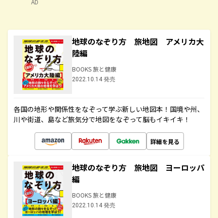
AD
地球のなぞり方 旅地図 アメリカ大
陸編
BOOKS 旅と健康
2022.10.14 発売
各国の地形や関係性をなぞって学ぶ新しい地図本！国境や州、
川や街道、島など旅気分で地図をなぞって脳もイキイキ！
詳細を見る
地球のなぞり方 旅地図 ヨーロッパ
編
BOOKS 旅と健康
2022.10.14 発売