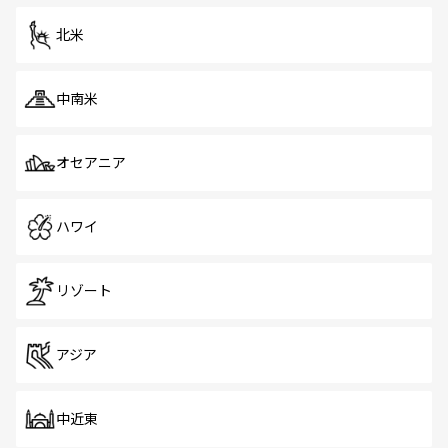
を体感しよう。 なお、新着のシンガポール情報は
コンテン
ツ一覧
を参照してほしい。
北米
中南米
オセアニア
ハワイ
リゾート
アジア
中近東