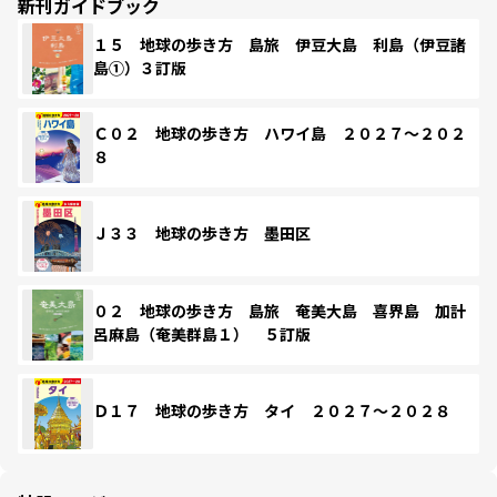
新刊ガイドブック
１５ 地球の歩き方 島旅 伊豆大島 利島（伊豆諸
島①）３訂版
Ｃ０２ 地球の歩き方 ハワイ島 ２０２７～２０２
８
Ｊ３３ 地球の歩き方 墨田区
０２ 地球の歩き方 島旅 奄美大島 喜界島 加計
呂麻島（奄美群島１） ５訂版
Ｄ１７ 地球の歩き方 タイ ２０２７～２０２８