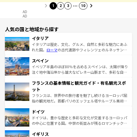
…
1
2
3
10
AD
AD
人気の国と地域から探す
イタリア
イタリアは歴史、文化、グルメ、自然と多彩な魅力にあふ
れた国。
ローマ
の古代遺跡やフィレンツェのルネッサンス
美術、ヴェネツィアの運河など、歴史あるスポットはもち
スペイン
ろん、トスカーナの美しい田園風景やアマルフィ海岸の絶
景など、自然景観も見逃せない。観光の合間には、本場の
イベリア半島のほぼ80％を占めるスペインは、太陽が降り
ピザやパスタなど、絶品のイタリア料理を堪能することも
注ぐ地中海沿岸から雄大なピレネー山脈まで、多彩な自然
できる。朝目覚めてから夜眠るまで、すべての瞬間を楽し
と文化が詰まったヨーロッパ屈指の旅行先だ。多様な地域
フランスの基本情報と観光ガイド・有名観光スポ
ませてくれるイタリアで、忘れられない旅をしてみよう！
文化が根付くこの国では、情熱的なフラメンコ、熱気あふ
なお、新着のイタリア情報は
コンテンツ一覧
を参照してほ
れる闘牛、そして美味しいタパスが生活の一部となってい
ット
しい。
る。首都マドリードの洗練された雰囲気や、バルセロナの
フランスは、世界中の旅行者を魅了し続けるヨーロッパ屈
アートに溢れた街角から、地方では古代ローマ遺跡や中世
指の観光地だ。首都パリのエッフェル塔やルーブル美術館
の城塞都市、穏やかなビーチリゾートまで多彩な表情を見
といった象徴的なスポットから、田舎町の古風な美しさま
せる。地方によって風土や気候が異なるスペインはその個
ドイツ
で、幅広い魅力が詰まっている。華麗な宮殿、歴史的な大
性で訪れる人を魅了する。 なお、新着のスペイン情報は
コ
聖堂、美しいビーチ、そして豊かな自然が、訪れる者を心
ドイツは、豊かな歴史と多彩な文化が交差するヨーロッパ
ンテンツ一覧
を参照してほしい。
から魅了する。また、フランスは美食の国としても知ら
の中心に位置する国。中世の街並みが残るロマンチック街
れ、フランス料理はユネスコ無形文化遺産にも登録されて
道から、未来を先取りするようなモダンな都市まで多様な
イギリス
いる。シャンパンの発祥地であるランス、プロヴァンスの
顔を持つこの国は、どこを歩いても飽きることがない。ベ