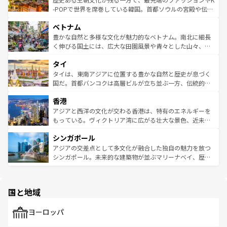
い。オーストラリアの多彩な魅力を存分に味わいつくそ
驚きをもたらしてくれる。また、奥深い台湾の食文化も魅
-POPで世界を席巻している韓国。首都ソウルの宮殿や伝統
う。 なお、新着のオーストラリア情報は
コンテンツ一覧
を
力で、夜市などの屋台グルメから高級料理、ヘルシーで美
家屋が並ぶエリアでは韓国の歴史と文化に浸ることがで
参照してほしい。
ベトナム
容にもいいと評判のスイーツなど、バラエティ豊かな料理
き、地方に足を延ばせば四季折々の自然美を楽しむことが
が味わえる。 なお、新着の台湾情報は
コンテンツ一覧
を参
できる。そして、キムチや焼肉、絶品のストリートフード
豊かな自然と多様な文化が魅力的なベトナム。南北に細長
照してほしい。
まで、さまざまな韓国料理が待っている。夜には、韓国な
く伸びる国土には、広大な田園風景や青々とした山々、世
らではのナイトライフも堪能できる。あたたかいホスピタ
界遺産に登録された壮大な自然景観が点在し、都市部では
タイ
リティに包まれながら、韓国の多彩な魅力を心ゆくまで味
急速な発展と共に伝統が息づく。ハノイの古い町並みやホ
わってみてほしい。 なお、新着の韓国情報は
コンテンツ一
ーチミン市のフランス統治時代の建物も、独特の雰囲気を
タイは、東南アジアに位置する豊かな自然と歴史が息づく
覧
を参照してほしい。
醸し出している。また、バラエティの豊かさとおいしさで
国だ。首都バンコクは高層ビルが立ち並ぶ一方、伝統的な
世界中の食通を魅了してやまないベトナム料理も魅力のひ
寺院や市場がいたるところに点在し、古きよき文化と現代
香港
とつ。フォーやバインミー、ベトナムコーヒーなどは、ぜ
の活気が交差している。北部ではチェンマイなどの山岳地
ひ現地で味わいたい。どの地域を訪れてもあたたかい人々
帯で自然と触れ合い、南部ではプーケットやクラビの美し
アジアと西洋の文化が交わる香港は、特有のエネルギーを
が旅行者を迎えてくれるので、きっと忘れられない旅にな
いビーチでリゾート気分を楽しむことができる。タイ料理
もっている。ヴィクトリア湾に広がる壮大な景色、近未来
るはずだ。 なお、新着のベトナム情報は
コンテンツ一覧
を
は世界的に有名で、屋台から高級レストランまで味覚を刺
的なアートスポット、そして歴史と現代が融合した町並
参照してほしい。
シンガポール
激する。気候は一年中温暖で、どの季節にも異なる楽しみ
み、どこを訪れても感動するはず。観光スポットが密集し
が待っている。親しみやすいタイの人々、仏教を中心とし
ており、効率よく見どころを回れるのも魅力。息をのむよ
アジアの交差点として多文化が融合した独自の魅力を放つ
た文化、そして多様な観光資源が、訪れる旅人を魅了し続
うな絶景から文化的な体験まで、香港を存分に楽しみ尽く
シンガポール。未来的な建築物が並ぶマリーナベイ、歴史
ける。 なお、新着のタイ情報は
コンテンツ一覧
を参照して
そう。 なお、新着の香港情報は
コンテンツ一覧
を参照して
と伝統を感じられるエスニックタウン、多数の緑豊かな公
ほしい。
ほしい。
園や自然保護区など、自然が調和した近代的な景観と文化
の多様性あふれるカラフルな町は、どこを歩いても新しい
国と地域
発見がある。さらに、治安のよさや充実した公共交通機関
も、旅行者にとっては魅力的なポイント。グルメも豊富
で、ホーカーズは地元の風情を楽しめる外せないスポット
ヨーロッパ
だ。訪れる人を飽きさせないシンガポールで、多様な魅力