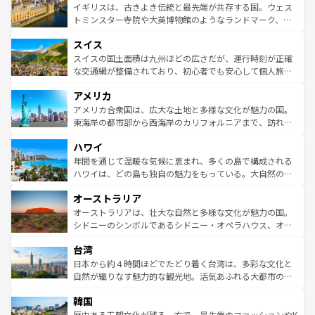
香り高いラベンダー畑など、多彩な楽しみ方が可能だ。さ
ルリンの文化的活気、バイエルン州のアルプスの絶景、そ
イギリスは、古きよき伝統と最先端が共存する国。ウェス
らに、パリ以外の地域にも魅力が溢れており、どの街角に
してライン川沿いのワイン畑といった風景は必見。ビール
トミンスター寺院や大英博物館のようなランドマーク、歴
も豊かな歴史と文化が息づいている。パリ以外の個性あふ
とソーセージを味わいながら地元の人と過ごす楽しい時間
史ある大学都市、美しい丘陵地帯や牧歌的な風景など、エ
れる地方に足を運ぶとそれぞれで全く異なる文化を体験で
スイス
は、お酒好きな人にはぜひ体験してほしい。 なお、新着の
リアごとに異なる魅力がある。また、優雅なアフタヌーン
きるだろう。 なお、新着のフランス情報は
コンテンツ一覧
ドイツ情報は
コンテンツ一覧
を参照してほしい。
ティー、ビール好きにはたまらない英国パブ、サッカー観
スイスの国土面積は九州ほどの広さだが、運行時刻が正確
を参照してほしい。
戦など、本場だからこそできる体験も豊富。イギリスを旅
な交通網が整備されており、初心者でも安心して個人旅行
して楽しみつくそう。 なお、新着のイギリス情報は
コンテ
を楽しめる。日本同様に時刻表どおりの旅が可能だ。中世
アメリカ
ンツ一覧
を参照してほしい。
の建物がそのまま残る町や、スイスならではのユニークな
博物館もあり、アルプス観光だけでなく町歩きも満喫する
アメリカ合衆国は、広大な土地と多様な文化が魅力の国。
ことができる。国民の所得が高いため物価も高いが、旅行
東海岸の都市部から西海岸のカリフォルニアまで、訪れる
者向けの交通パス提供のサービスもあり、うまく活用すれ
場所ごとに異なる風景と体験が待っている。ニューヨーク
ハワイ
ば市内交通費無料で観光を楽しむこともできる。 なお、新
のような巨大都市は、観光、ショッピング、エンターテイ
着のスイス情報は
コンテンツ一覧
を参照してほしい。
ンメントが詰まった刺激的なスポットだ。一方、アメリカ
年間を通じて温暖な気候に恵まれ、多くの島で構成される
西部には大自然が広がり、グランドキャニオンやイエロー
ハワイは、どの島も独自の魅力をもっている。大自然の神
ストーン国立公園といった絶景が堪能できる。さらに、南
秘を感じたいなら、火山が生み出した壮大な景観を誇るハ
オーストラリア
部のニューオーリンズでは、音楽と美食が融合した独特の
ワイ島は見逃せない。また、定番の観光地といえばオアフ
文化が魅力。旅行者はアメリカの各地域で異なる魅力を楽
島だが、静かな自然を求めるならマウイ島やカウアイ島が
オーストラリアは、壮大な自然と多様な文化が魅力の国。
しみながら、その多様性と豊かな歴史を感じることができ
おすすめ。エメラルドグリーンに輝く海をはじめ、豊かな
シドニーのシンボルであるシドニー・オペラハウス、オー
るだろう。車でのロードトリップや列車の旅も、アメリカ
文化や歴史が息づいている。「アロハスピリット」と呼ば
ストラリア東海岸北部に広がる大サンゴ礁地帯グレートバ
ならではの贅沢な旅のスタイルだ。 なお、新着のアメリカ
台湾
れるおもてなしの心で訪れる人々を迎えてくれるハワイの
リアリーフや大陸中央部にそびえるウルル（エアーズロッ
情報は
コンテンツ一覧
を参照してほしい。
人々、おいしいローカルフードやハワイアンミュージッ
ク）、タスマニアの美しい原生林やケアンズの熱帯雨林な
日本から約４時間ほどでたどり着く台湾は、多彩な文化と
ク、伝統的なフラダンスなど、すべてがハワイの魅力を彩
ど、見どころがたくさん。また、カフェやワイン、オージ
自然が織りなす魅力的な観光地。活気あふれる大都市の台
っている。訪れるたびに新しい発見と感動が待っているハ
ービーフなどの食文化も豊かで、美味しいものであふれて
北やノスタルジックな町並みが人気な九份（ジォウフェ
ワイを、存分に味わってほしい。 なお、新着のハワイ情報
韓国
いる。アクティビティも充実しており、サーフィンやダイ
ン）、静ひつな山岳地帯である台湾東部など、都市の喧騒
は
コンテンツ一覧
を参照してほしい。
ビング、ハイキングなど、アウトドア好きにはたまらな
と山間の静けさが共存しており、訪れる人に新しい発見と
歴史ある王朝文化が残る一方で、最先端のファッションやK