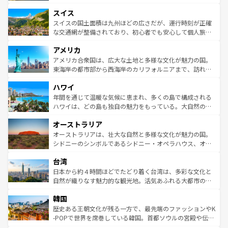
も豊かな歴史と文化が息づいている。パリ以外の個性あふ
とソーセージを味わいながら地元の人と過ごす楽しい時間
史ある大学都市、美しい丘陵地帯や牧歌的な風景など、エ
れる地方に足を運ぶとそれぞれで全く異なる文化を体験で
スイス
は、お酒好きな人にはぜひ体験してほしい。 なお、新着の
リアごとに異なる魅力がある。また、優雅なアフタヌーン
きるだろう。 なお、新着のフランス情報は
コンテンツ一覧
ドイツ情報は
コンテンツ一覧
を参照してほしい。
ティー、ビール好きにはたまらない英国パブ、サッカー観
スイスの国土面積は九州ほどの広さだが、運行時刻が正確
を参照してほしい。
戦など、本場だからこそできる体験も豊富。イギリスを旅
な交通網が整備されており、初心者でも安心して個人旅行
して楽しみつくそう。 なお、新着のイギリス情報は
コンテ
を楽しめる。日本同様に時刻表どおりの旅が可能だ。中世
アメリカ
ンツ一覧
を参照してほしい。
の建物がそのまま残る町や、スイスならではのユニークな
博物館もあり、アルプス観光だけでなく町歩きも満喫する
アメリカ合衆国は、広大な土地と多様な文化が魅力の国。
ことができる。国民の所得が高いため物価も高いが、旅行
東海岸の都市部から西海岸のカリフォルニアまで、訪れる
者向けの交通パス提供のサービスもあり、うまく活用すれ
場所ごとに異なる風景と体験が待っている。ニューヨーク
ハワイ
ば市内交通費無料で観光を楽しむこともできる。 なお、新
のような巨大都市は、観光、ショッピング、エンターテイ
着のスイス情報は
コンテンツ一覧
を参照してほしい。
ンメントが詰まった刺激的なスポットだ。一方、アメリカ
年間を通じて温暖な気候に恵まれ、多くの島で構成される
西部には大自然が広がり、グランドキャニオンやイエロー
ハワイは、どの島も独自の魅力をもっている。大自然の神
ストーン国立公園といった絶景が堪能できる。さらに、南
秘を感じたいなら、火山が生み出した壮大な景観を誇るハ
オーストラリア
部のニューオーリンズでは、音楽と美食が融合した独特の
ワイ島は見逃せない。また、定番の観光地といえばオアフ
文化が魅力。旅行者はアメリカの各地域で異なる魅力を楽
島だが、静かな自然を求めるならマウイ島やカウアイ島が
オーストラリアは、壮大な自然と多様な文化が魅力の国。
しみながら、その多様性と豊かな歴史を感じることができ
おすすめ。エメラルドグリーンに輝く海をはじめ、豊かな
シドニーのシンボルであるシドニー・オペラハウス、オー
るだろう。車でのロードトリップや列車の旅も、アメリカ
文化や歴史が息づいている。「アロハスピリット」と呼ば
ストラリア東海岸北部に広がる大サンゴ礁地帯グレートバ
ならではの贅沢な旅のスタイルだ。 なお、新着のアメリカ
台湾
れるおもてなしの心で訪れる人々を迎えてくれるハワイの
リアリーフや大陸中央部にそびえるウルル（エアーズロッ
情報は
コンテンツ一覧
を参照してほしい。
人々、おいしいローカルフードやハワイアンミュージッ
ク）、タスマニアの美しい原生林やケアンズの熱帯雨林な
日本から約４時間ほどでたどり着く台湾は、多彩な文化と
ク、伝統的なフラダンスなど、すべてがハワイの魅力を彩
ど、見どころがたくさん。また、カフェやワイン、オージ
自然が織りなす魅力的な観光地。活気あふれる大都市の台
っている。訪れるたびに新しい発見と感動が待っているハ
ービーフなどの食文化も豊かで、美味しいものであふれて
北やノスタルジックな町並みが人気な九份（ジォウフェ
ワイを、存分に味わってほしい。 なお、新着のハワイ情報
韓国
いる。アクティビティも充実しており、サーフィンやダイ
ン）、静ひつな山岳地帯である台湾東部など、都市の喧騒
は
コンテンツ一覧
を参照してほしい。
ビング、ハイキングなど、アウトドア好きにはたまらな
と山間の静けさが共存しており、訪れる人に新しい発見と
歴史ある王朝文化が残る一方で、最先端のファッションやK
い。オーストラリアの多彩な魅力を存分に味わいつくそ
驚きをもたらしてくれる。また、奥深い台湾の食文化も魅
-POPで世界を席巻している韓国。首都ソウルの宮殿や伝統
う。 なお、新着のオーストラリア情報は
コンテンツ一覧
を
力で、夜市などの屋台グルメから高級料理、ヘルシーで美
家屋が並ぶエリアでは韓国の歴史と文化に浸ることがで