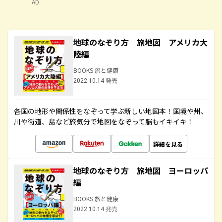
AD
地球のなぞり方 旅地図 アメリカ大
陸編
BOOKS 旅と健康
2022.10.14 発売
各国の地形や関係性をなぞって学ぶ新しい地図本！国境や州、
川や街道、島など旅気分で地図をなぞって脳もイキイキ！
詳細を見る
地球のなぞり方 旅地図 ヨーロッパ
編
BOOKS 旅と健康
2022.10.14 発売