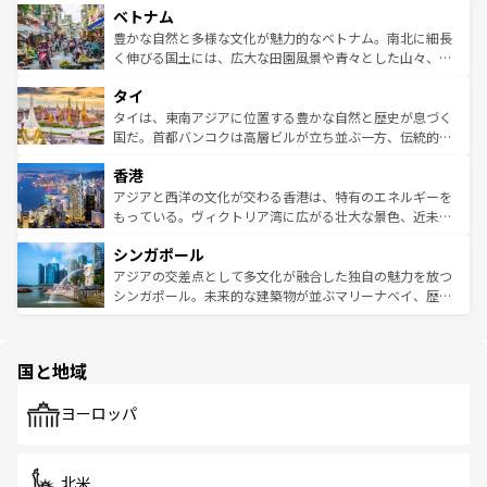
参照してほしい。
ベトナム
容にもいいと評判のスイーツなど、バラエティ豊かな料理
き、地方に足を延ばせば四季折々の自然美を楽しむことが
が味わえる。 なお、新着の台湾情報は
コンテンツ一覧
を参
できる。そして、キムチや焼肉、絶品のストリートフード
豊かな自然と多様な文化が魅力的なベトナム。南北に細長
照してほしい。
まで、さまざまな韓国料理が待っている。夜には、韓国な
く伸びる国土には、広大な田園風景や青々とした山々、世
らではのナイトライフも堪能できる。あたたかいホスピタ
界遺産に登録された壮大な自然景観が点在し、都市部では
タイ
リティに包まれながら、韓国の多彩な魅力を心ゆくまで味
急速な発展と共に伝統が息づく。ハノイの古い町並みやホ
わってみてほしい。 なお、新着の韓国情報は
コンテンツ一
ーチミン市のフランス統治時代の建物も、独特の雰囲気を
タイは、東南アジアに位置する豊かな自然と歴史が息づく
覧
を参照してほしい。
醸し出している。また、バラエティの豊かさとおいしさで
国だ。首都バンコクは高層ビルが立ち並ぶ一方、伝統的な
世界中の食通を魅了してやまないベトナム料理も魅力のひ
寺院や市場がいたるところに点在し、古きよき文化と現代
香港
とつ。フォーやバインミー、ベトナムコーヒーなどは、ぜ
の活気が交差している。北部ではチェンマイなどの山岳地
ひ現地で味わいたい。どの地域を訪れてもあたたかい人々
帯で自然と触れ合い、南部ではプーケットやクラビの美し
アジアと西洋の文化が交わる香港は、特有のエネルギーを
が旅行者を迎えてくれるので、きっと忘れられない旅にな
いビーチでリゾート気分を楽しむことができる。タイ料理
もっている。ヴィクトリア湾に広がる壮大な景色、近未来
るはずだ。 なお、新着のベトナム情報は
コンテンツ一覧
を
は世界的に有名で、屋台から高級レストランまで味覚を刺
的なアートスポット、そして歴史と現代が融合した町並
参照してほしい。
シンガポール
激する。気候は一年中温暖で、どの季節にも異なる楽しみ
み、どこを訪れても感動するはず。観光スポットが密集し
が待っている。親しみやすいタイの人々、仏教を中心とし
ており、効率よく見どころを回れるのも魅力。息をのむよ
アジアの交差点として多文化が融合した独自の魅力を放つ
た文化、そして多様な観光資源が、訪れる旅人を魅了し続
うな絶景から文化的な体験まで、香港を存分に楽しみ尽く
シンガポール。未来的な建築物が並ぶマリーナベイ、歴史
ける。 なお、新着のタイ情報は
コンテンツ一覧
を参照して
そう。 なお、新着の香港情報は
コンテンツ一覧
を参照して
と伝統を感じられるエスニックタウン、多数の緑豊かな公
ほしい。
ほしい。
園や自然保護区など、自然が調和した近代的な景観と文化
の多様性あふれるカラフルな町は、どこを歩いても新しい
国と地域
発見がある。さらに、治安のよさや充実した公共交通機関
も、旅行者にとっては魅力的なポイント。グルメも豊富
で、ホーカーズは地元の風情を楽しめる外せないスポット
ヨーロッパ
だ。訪れる人を飽きさせないシンガポールで、多様な魅力
を体感しよう。 なお、新着のシンガポール情報は
コンテン
ツ一覧
を参照してほしい。
北米