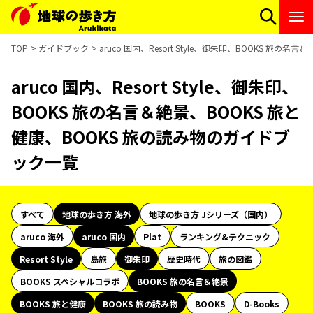
TOP
ガイドブック
aruco 国内、Resort Style、御朱印、BOOKS 旅
aruco 国内、Resort Style、御朱印、
BOOKS 旅の名言＆絶景、BOOKS 旅と
健康、BOOKS 旅の読み物のガイドブ
ック一覧
すべて
地球の歩き方 海外
地球の歩き方 Jシリーズ（国内）
aruco 海外
aruco 国内
Plat
ランキング&テクニック
Resort Style
島旅
御朱印
歴史時代
旅の図鑑
BOOKS スペシャルコラボ
BOOKS 旅の名言＆絶景
BOOKS 旅と健康
BOOKS 旅の読み物
BOOKS
D-Books