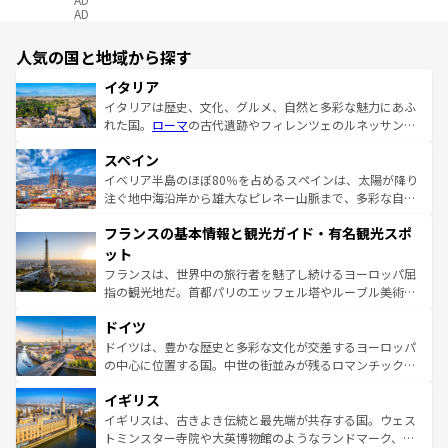
AD
人気の国と地域から探す
イタリア
イタリアは歴史、文化、グルメ、自然と多彩な魅力にあふ
れた国。
ローマ
の古代遺跡やフィレンツェのルネッサンス
美術、ヴェネツィアの運河など、歴史あるスポットはもち
スペイン
ろん、トスカーナの美しい田園風景やアマルフィ海岸の絶
景など、自然景観も見逃せない。観光の合間には、本場の
イベリア半島のほぼ80％を占めるスペインは、太陽が降り
ピザやパスタなど、絶品のイタリア料理を堪能することも
注ぐ地中海沿岸から雄大なピレネー山脈まで、多彩な自然
できる。朝目覚めてから夜眠るまで、すべての瞬間を楽し
と文化が詰まったヨーロッパ屈指の旅行先だ。多様な地域
フランスの基本情報と観光ガイド・有名観光スポ
ませてくれるイタリアで、忘れられない旅をしてみよう！
文化が根付くこの国では、情熱的なフラメンコ、熱気あふ
なお、新着のイタリア情報は
コンテンツ一覧
を参照してほ
れる闘牛、そして美味しいタパスが生活の一部となってい
ット
しい。
る。首都マドリードの洗練された雰囲気や、バルセロナの
フランスは、世界中の旅行者を魅了し続けるヨーロッパ屈
アートに溢れた街角から、地方では古代ローマ遺跡や中世
指の観光地だ。首都パリのエッフェル塔やルーブル美術館
の城塞都市、穏やかなビーチリゾートまで多彩な表情を見
といった象徴的なスポットから、田舎町の古風な美しさま
せる。地方によって風土や気候が異なるスペインはその個
ドイツ
で、幅広い魅力が詰まっている。華麗な宮殿、歴史的な大
性で訪れる人を魅了する。 なお、新着のスペイン情報は
コ
聖堂、美しいビーチ、そして豊かな自然が、訪れる者を心
ドイツは、豊かな歴史と多彩な文化が交差するヨーロッパ
ンテンツ一覧
を参照してほしい。
から魅了する。また、フランスは美食の国としても知ら
の中心に位置する国。中世の街並みが残るロマンチック街
れ、フランス料理はユネスコ無形文化遺産にも登録されて
道から、未来を先取りするようなモダンな都市まで多様な
イギリス
いる。シャンパンの発祥地であるランス、プロヴァンスの
顔を持つこの国は、どこを歩いても飽きることがない。ベ
香り高いラベンダー畑など、多彩な楽しみ方が可能だ。さ
ルリンの文化的活気、バイエルン州のアルプスの絶景、そ
イギリスは、古きよき伝統と最先端が共存する国。ウェス
らに、パリ以外の地域にも魅力が溢れており、どの街角に
してライン川沿いのワイン畑といった風景は必見。ビール
トミンスター寺院や大英博物館のようなランドマーク、歴