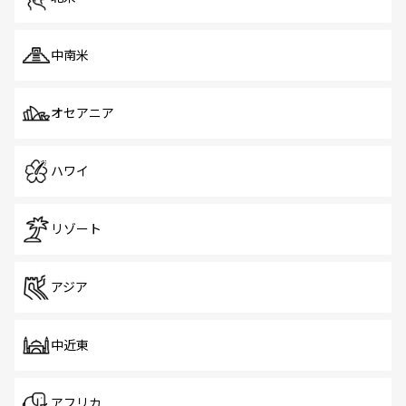
中南米
オセアニア
ハワイ
リゾート
アジア
中近東
アフリカ