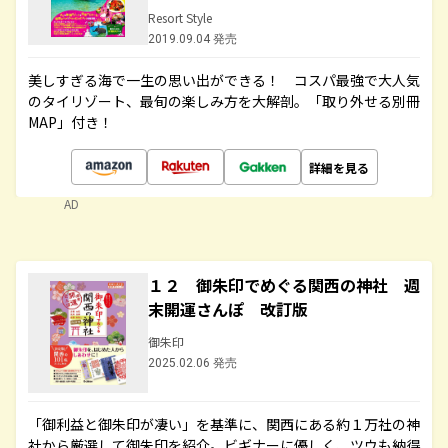
Resort Style
2019.09.04 発売
美しすぎる海で一生の思い出ができる！ コスパ最強で大人気
のタイリゾート、最旬の楽しみ方を大解剖。「取り外せる別冊
MAP」付き！
詳細を見る
AD
１２ 御朱印でめぐる関西の神社 週
末開運さんぽ 改訂版
御朱印
2025.02.06 発売
「御利益と御朱印が凄い」を基準に、関西にある約１万社の神
社から厳選して御朱印を紹介。ビギナーに優しく、ツウも納得