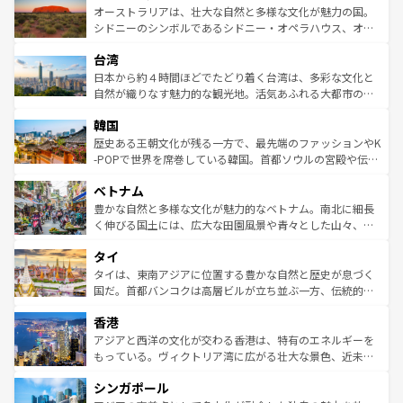
文化が魅力。旅行者はアメリカの各地域で異なる魅力を楽
島だが、静かな自然を求めるならマウイ島やカウアイ島が
オーストラリアは、壮大な自然と多様な文化が魅力の国。
しみながら、その多様性と豊かな歴史を感じることができ
おすすめ。エメラルドグリーンに輝く海をはじめ、豊かな
シドニーのシンボルであるシドニー・オペラハウス、オー
るだろう。車でのロードトリップや列車の旅も、アメリカ
文化や歴史が息づいている。「アロハスピリット」と呼ば
ストラリア東海岸北部に広がる大サンゴ礁地帯グレートバ
ならではの贅沢な旅のスタイルだ。 なお、新着のアメリカ
台湾
れるおもてなしの心で訪れる人々を迎えてくれるハワイの
リアリーフや大陸中央部にそびえるウルル（エアーズロッ
情報は
コンテンツ一覧
を参照してほしい。
人々、おいしいローカルフードやハワイアンミュージッ
ク）、タスマニアの美しい原生林やケアンズの熱帯雨林な
日本から約４時間ほどでたどり着く台湾は、多彩な文化と
ク、伝統的なフラダンスなど、すべてがハワイの魅力を彩
ど、見どころがたくさん。また、カフェやワイン、オージ
自然が織りなす魅力的な観光地。活気あふれる大都市の台
っている。訪れるたびに新しい発見と感動が待っているハ
ービーフなどの食文化も豊かで、美味しいものであふれて
北やノスタルジックな町並みが人気な九份（ジォウフェ
ワイを、存分に味わってほしい。 なお、新着のハワイ情報
韓国
いる。アクティビティも充実しており、サーフィンやダイ
ン）、静ひつな山岳地帯である台湾東部など、都市の喧騒
は
コンテンツ一覧
を参照してほしい。
ビング、ハイキングなど、アウトドア好きにはたまらな
と山間の静けさが共存しており、訪れる人に新しい発見と
歴史ある王朝文化が残る一方で、最先端のファッションやK
い。オーストラリアの多彩な魅力を存分に味わいつくそ
驚きをもたらしてくれる。また、奥深い台湾の食文化も魅
-POPで世界を席巻している韓国。首都ソウルの宮殿や伝統
う。 なお、新着のオーストラリア情報は
コンテンツ一覧
を
力で、夜市などの屋台グルメから高級料理、ヘルシーで美
家屋が並ぶエリアでは韓国の歴史と文化に浸ることがで
参照してほしい。
ベトナム
容にもいいと評判のスイーツなど、バラエティ豊かな料理
き、地方に足を延ばせば四季折々の自然美を楽しむことが
が味わえる。 なお、新着の台湾情報は
コンテンツ一覧
を参
できる。そして、キムチや焼肉、絶品のストリートフード
豊かな自然と多様な文化が魅力的なベトナム。南北に細長
照してほしい。
まで、さまざまな韓国料理が待っている。夜には、韓国な
く伸びる国土には、広大な田園風景や青々とした山々、世
らではのナイトライフも堪能できる。あたたかいホスピタ
界遺産に登録された壮大な自然景観が点在し、都市部では
タイ
リティに包まれながら、韓国の多彩な魅力を心ゆくまで味
急速な発展と共に伝統が息づく。ハノイの古い町並みやホ
わってみてほしい。 なお、新着の韓国情報は
コンテンツ一
ーチミン市のフランス統治時代の建物も、独特の雰囲気を
タイは、東南アジアに位置する豊かな自然と歴史が息づく
覧
を参照してほしい。
醸し出している。また、バラエティの豊かさとおいしさで
国だ。首都バンコクは高層ビルが立ち並ぶ一方、伝統的な
世界中の食通を魅了してやまないベトナム料理も魅力のひ
寺院や市場がいたるところに点在し、古きよき文化と現代
香港
とつ。フォーやバインミー、ベトナムコーヒーなどは、ぜ
の活気が交差している。北部ではチェンマイなどの山岳地
ひ現地で味わいたい。どの地域を訪れてもあたたかい人々
帯で自然と触れ合い、南部ではプーケットやクラビの美し
アジアと西洋の文化が交わる香港は、特有のエネルギーを
が旅行者を迎えてくれるので、きっと忘れられない旅にな
いビーチでリゾート気分を楽しむことができる。タイ料理
もっている。ヴィクトリア湾に広がる壮大な景色、近未来
るはずだ。 なお、新着のベトナム情報は
コンテンツ一覧
を
は世界的に有名で、屋台から高級レストランまで味覚を刺
的なアートスポット、そして歴史と現代が融合した町並
参照してほしい。
シンガポール
激する。気候は一年中温暖で、どの季節にも異なる楽しみ
み、どこを訪れても感動するはず。観光スポットが密集し