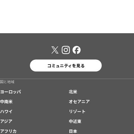
コミュニティを見る
国と地域
ヨーロッパ
北米
中南米
オセアニア
ハワイ
リゾート
アジア
中近東
アフリカ
日本