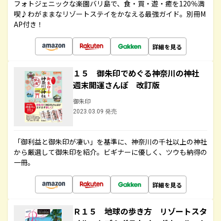
フォトジェニックな楽園バリ島で、食・買・遊・癒を120％満
喫♪わがままなリゾートステイをかなえる最強ガイド。別冊M
AP付き！
詳細を見る
１５ 御朱印でめぐる神奈川の神社
週末開運さんぽ 改訂版
御朱印
2023.03.09 発売
「御利益と御朱印が凄い」を基準に、神奈川の千社以上の神社
から厳選して御朱印を紹介。ビギナーに優しく、ツウも納得の
一冊。
詳細を見る
Ｒ１５ 地球の歩き方 リゾートスタ