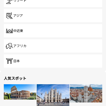
リゾート
アジア
中近東
アフリカ
日本
人気スポット