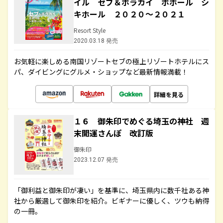
イル セブ＆ボラカイ ボホール シ
キホール ２０２０～２０２１
Resort Style
2020.03.18 発売
お気軽に楽しめる南国リゾートセブの極上リゾートホテルにス
パ、ダイビングにグルメ・ショップなど最新情報満載！
詳細を見る
１６ 御朱印でめぐる埼玉の神社 週
末開運さんぽ 改訂版
御朱印
2023.12.07 発売
「御利益と御朱印が凄い」を基準に、埼玉県内に数千社ある神
社から厳選して御朱印を紹介。ビギナーに優しく、ツウも納得
の一冊。