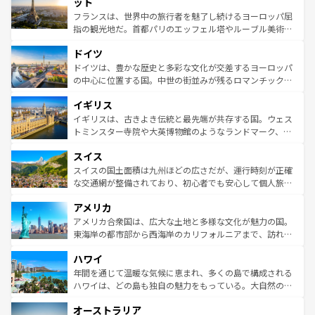
れる闘牛、そして美味しいタパスが生活の一部となってい
ット
しい。
る。首都マドリードの洗練された雰囲気や、バルセロナの
フランスは、世界中の旅行者を魅了し続けるヨーロッパ屈
アートに溢れた街角から、地方では古代ローマ遺跡や中世
指の観光地だ。首都パリのエッフェル塔やルーブル美術館
の城塞都市、穏やかなビーチリゾートまで多彩な表情を見
といった象徴的なスポットから、田舎町の古風な美しさま
せる。地方によって風土や気候が異なるスペインはその個
ドイツ
で、幅広い魅力が詰まっている。華麗な宮殿、歴史的な大
性で訪れる人を魅了する。 なお、新着のスペイン情報は
コ
聖堂、美しいビーチ、そして豊かな自然が、訪れる者を心
ドイツは、豊かな歴史と多彩な文化が交差するヨーロッパ
ンテンツ一覧
を参照してほしい。
から魅了する。また、フランスは美食の国としても知ら
の中心に位置する国。中世の街並みが残るロマンチック街
れ、フランス料理はユネスコ無形文化遺産にも登録されて
道から、未来を先取りするようなモダンな都市まで多様な
イギリス
いる。シャンパンの発祥地であるランス、プロヴァンスの
顔を持つこの国は、どこを歩いても飽きることがない。ベ
香り高いラベンダー畑など、多彩な楽しみ方が可能だ。さ
ルリンの文化的活気、バイエルン州のアルプスの絶景、そ
イギリスは、古きよき伝統と最先端が共存する国。ウェス
らに、パリ以外の地域にも魅力が溢れており、どの街角に
してライン川沿いのワイン畑といった風景は必見。ビール
トミンスター寺院や大英博物館のようなランドマーク、歴
も豊かな歴史と文化が息づいている。パリ以外の個性あふ
とソーセージを味わいながら地元の人と過ごす楽しい時間
史ある大学都市、美しい丘陵地帯や牧歌的な風景など、エ
れる地方に足を運ぶとそれぞれで全く異なる文化を体験で
スイス
は、お酒好きな人にはぜひ体験してほしい。 なお、新着の
リアごとに異なる魅力がある。また、優雅なアフタヌーン
きるだろう。 なお、新着のフランス情報は
コンテンツ一覧
ドイツ情報は
コンテンツ一覧
を参照してほしい。
ティー、ビール好きにはたまらない英国パブ、サッカー観
スイスの国土面積は九州ほどの広さだが、運行時刻が正確
を参照してほしい。
戦など、本場だからこそできる体験も豊富。イギリスを旅
な交通網が整備されており、初心者でも安心して個人旅行
して楽しみつくそう。 なお、新着のイギリス情報は
コンテ
を楽しめる。日本同様に時刻表どおりの旅が可能だ。中世
アメリカ
ンツ一覧
を参照してほしい。
の建物がそのまま残る町や、スイスならではのユニークな
博物館もあり、アルプス観光だけでなく町歩きも満喫する
アメリカ合衆国は、広大な土地と多様な文化が魅力の国。
ことができる。国民の所得が高いため物価も高いが、旅行
東海岸の都市部から西海岸のカリフォルニアまで、訪れる
者向けの交通パス提供のサービスもあり、うまく活用すれ
場所ごとに異なる風景と体験が待っている。ニューヨーク
ハワイ
ば市内交通費無料で観光を楽しむこともできる。 なお、新
のような巨大都市は、観光、ショッピング、エンターテイ
着のスイス情報は
コンテンツ一覧
を参照してほしい。
ンメントが詰まった刺激的なスポットだ。一方、アメリカ
年間を通じて温暖な気候に恵まれ、多くの島で構成される
西部には大自然が広がり、グランドキャニオンやイエロー
ハワイは、どの島も独自の魅力をもっている。大自然の神
ストーン国立公園といった絶景が堪能できる。さらに、南
秘を感じたいなら、火山が生み出した壮大な景観を誇るハ
オーストラリア
部のニューオーリンズでは、音楽と美食が融合した独特の
ワイ島は見逃せない。また、定番の観光地といえばオアフ