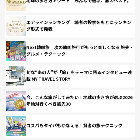
地球の歩き方アワード みんなで選ぶ、旅のベスト。
エアラインランキング 読者の投票をもとにランキン
グ形式で発表
Next韓国旅 次の韓国旅行がもっと楽しくなる 旅先・
グルメ・テクニック
旬な“あの人”が「旅」をテーマに語るインタビュー連
載 MY TRAVEL STORY
今、こんな旅がしてみたい！地球の歩き方が選ぶ2026
年絶対行くべき旅先30
コスパもタイパもかなえる！賢者の旅テクニック