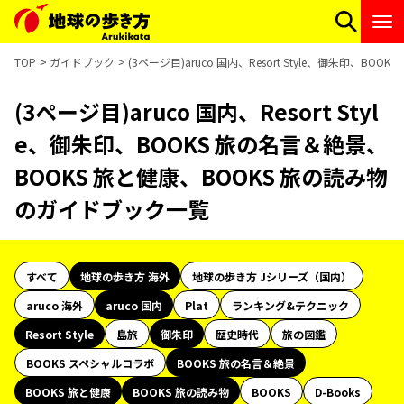
TOP
ガイドブック
(3ページ目)aruco 国内、Resort Style、御朱印、
(3ページ目)aruco 国内、Resort Styl
e、御朱印、BOOKS 旅の名言＆絶景、
BOOKS 旅と健康、BOOKS 旅の読み物
のガイドブック一覧
すべて
地球の歩き方 海外
地球の歩き方 Jシリーズ（国内）
aruco 海外
aruco 国内
Plat
ランキング&テクニック
Resort Style
島旅
御朱印
歴史時代
旅の図鑑
BOOKS スペシャルコラボ
BOOKS 旅の名言＆絶景
BOOKS 旅と健康
BOOKS 旅の読み物
BOOKS
D-Books