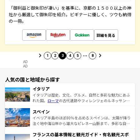
「御利益と御朱印が凄い」を基準に、京都の１５００以上の神
社から厳選して御朱印を紹介。ビギナーに優しく、ツウも納得
の一冊。
詳細を見る
…
1
2
3
4
5
8
AD
AD
人気の国と地域から探す
イタリア
イタリアは歴史、文化、グルメ、自然と多彩な魅力にあふ
れた国。
ローマ
の古代遺跡やフィレンツェのルネッサンス
美術、ヴェネツィアの運河など、歴史あるスポットはもち
スペイン
ろん、トスカーナの美しい田園風景やアマルフィ海岸の絶
景など、自然景観も見逃せない。観光の合間には、本場の
イベリア半島のほぼ80％を占めるスペインは、太陽が降り
ピザやパスタなど、絶品のイタリア料理を堪能することも
注ぐ地中海沿岸から雄大なピレネー山脈まで、多彩な自然
できる。朝目覚めてから夜眠るまで、すべての瞬間を楽し
と文化が詰まったヨーロッパ屈指の旅行先だ。多様な地域
フランスの基本情報と観光ガイド・有名観光スポ
ませてくれるイタリアで、忘れられない旅をしてみよう！
文化が根付くこの国では、情熱的なフラメンコ、熱気あふ
なお、新着のイタリア情報は
コンテンツ一覧
を参照してほ