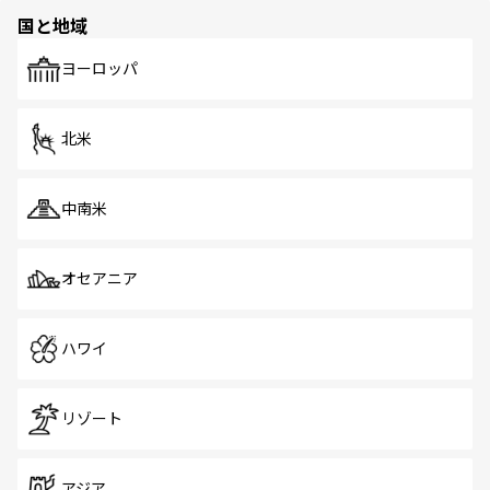
の多様性あふれるカラフルな町は、どこを歩いても新しい
国と地域
発見がある。さらに、治安のよさや充実した公共交通機関
も、旅行者にとっては魅力的なポイント。グルメも豊富
で、ホーカーズは地元の風情を楽しめる外せないスポット
ヨーロッパ
だ。訪れる人を飽きさせないシンガポールで、多様な魅力
を体感しよう。 なお、新着のシンガポール情報は
コンテン
ツ一覧
を参照してほしい。
北米
中南米
オセアニア
ハワイ
リゾート
アジア