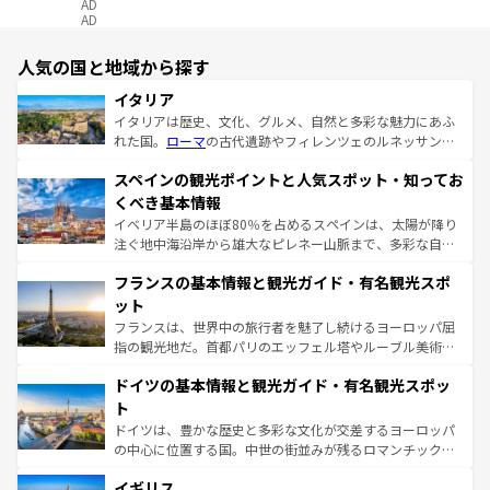
AD
AD
人気の国と地域から探す
イタリア
イタリアは歴史、文化、グルメ、自然と多彩な魅力にあふ
れた国。
ローマ
の古代遺跡やフィレンツェのルネッサンス
美術、ヴェネツィアの運河など、歴史あるスポットはもち
スペインの観光ポイントと人気スポット・知ってお
ろん、トスカーナの美しい田園風景やアマルフィ海岸の絶
景など、自然景観も見逃せない。観光の合間には、本場の
くべき基本情報
ピザやパスタなど、絶品のイタリア料理を堪能することも
イベリア半島のほぼ80％を占めるスペインは、太陽が降り
できる。朝目覚めてから夜眠るまで、すべての瞬間を楽し
注ぐ地中海沿岸から雄大なピレネー山脈まで、多彩な自然
ませてくれるイタリアで、忘れられない旅をしてみよう！
と文化が詰まったヨーロッパ屈指の旅行先だ。多様な地域
なお、新着のイタリア情報は
コンテンツ一覧
を参照してほ
フランスの基本情報と観光ガイド・有名観光スポ
文化が根付くこの国では、情熱的なフラメンコ、熱気あふ
しい。
れる闘牛、そして美味しいタパスが生活の一部となってい
ット
る。首都マドリードの洗練された雰囲気や、バルセロナの
フランスは、世界中の旅行者を魅了し続けるヨーロッパ屈
アートに溢れた街角から、地方では古代ローマ遺跡や中世
指の観光地だ。首都パリのエッフェル塔やルーブル美術館
の城塞都市、穏やかなビーチリゾートまで多彩な表情を見
といった象徴的なスポットから、田舎町の古風な美しさま
せる。地方によって風土や気候が異なるスペインはその個
ドイツの基本情報と観光ガイド・有名観光スポッ
で、幅広い魅力が詰まっている。華麗な宮殿、歴史的な大
性で訪れる人を魅了する。 なお、新着のスペイン情報は
コ
聖堂、美しいビーチ、そして豊かな自然が、訪れる者を心
ト
ンテンツ一覧
を参照してほしい。
から魅了する。また、フランスは美食の国としても知ら
ドイツは、豊かな歴史と多彩な文化が交差するヨーロッパ
れ、フランス料理はユネスコ無形文化遺産にも登録されて
の中心に位置する国。中世の街並みが残るロマンチック街
いる。シャンパンの発祥地であるランス、プロヴァンスの
道から、未来を先取りするようなモダンな都市まで多様な
香り高いラベンダー畑など、多彩な楽しみ方が可能だ。さ
イギリス
顔を持つこの国は、どこを歩いても飽きることがない。ベ