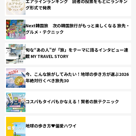
エアラインランキング 読者の投票をもとにランキン
グ形式で発表
Next韓国旅 次の韓国旅行がもっと楽しくなる 旅先・
グルメ・テクニック
旬な“あの人”が「旅」をテーマに語るインタビュー連
載 MY TRAVEL STORY
今、こんな旅がしてみたい！地球の歩き方が選ぶ2026
年絶対行くべき旅先30
コスパもタイパもかなえる！賢者の旅テクニック
地球の歩き方♥偏愛ハワイ