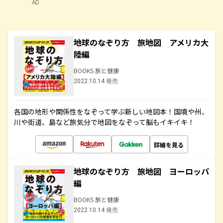
AD
地球のなぞり方 旅地図 アメリカ大
陸編
BOOKS 旅と健康
2022.10.14 発売
各国の地形や関係性をなぞって学ぶ新しい地図本！国境や州、
川や街道、島など旅気分で地図をなぞって脳もイキイキ！
詳細を見る
地球のなぞり方 旅地図 ヨーロッパ
編
BOOKS 旅と健康
2022.10.14 発売