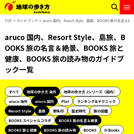
TOP
ガイドブック
aruco 国内、Resort Style、島旅、BOOKS 旅の
aruco 国内、Resort Style、島旅、B
OOKS 旅の名言＆絶景、BOOKS 旅と
健康、BOOKS 旅の読み物のガイドブ
ック一覧
すべて
地球の歩き方 海外
地球の歩き方 Jシリーズ（国内）
aruco 海外
aruco 国内
Plat
ランキング&テクニック
Resort Style
島旅
御朱印
歴史時代
旅の図鑑
BOOKS スペシャルコラボ
BOOKS 旅の名言＆絶景
BOOKS 旅と健康
BOOKS 旅の読み物
BOOKS
D-Books