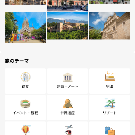
旅のテーマ
飲食
建築・アート
宿泊
イベント・観戦
世界遺産
リゾート