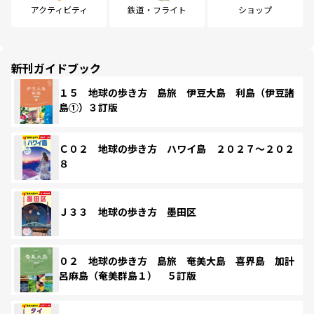
アクティビティ
鉄道・フライト
ショップ
新刊ガイドブック
１５ 地球の歩き方 島旅 伊豆大島 利島（伊豆諸
島①）３訂版
Ｃ０２ 地球の歩き方 ハワイ島 ２０２７～２０２
８
Ｊ３３ 地球の歩き方 墨田区
０２ 地球の歩き方 島旅 奄美大島 喜界島 加計
呂麻島（奄美群島１） ５訂版