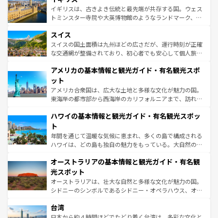
らに、パリ以外の地域にも魅力が溢れており、どの街角に
ルリンの文化的活気、バイエルン州のアルプスの絶景、そ
イギリスは、古きよき伝統と最先端が共存する国。ウェス
も豊かな歴史と文化が息づいている。パリ以外の個性あふ
してライン川沿いのワイン畑といった風景は必見。ビール
トミンスター寺院や大英博物館のようなランドマーク、歴
れる地方に足を運ぶとそれぞれで全く異なる文化を体験で
とソーセージを味わいながら地元の人と過ごす楽しい時間
史ある大学都市、美しい丘陵地帯や牧歌的な風景など、エ
きるだろう。 なお、新着のフランス情報は
コンテンツ一覧
スイス
は、お酒好きな人にはぜひ体験してほしい。 なお、新着の
リアごとに異なる魅力がある。また、優雅なアフタヌーン
を参照してほしい。
ドイツ情報は
コンテンツ一覧
を参照してほしい。
ティー、ビール好きにはたまらない英国パブ、サッカー観
スイスの国土面積は九州ほどの広さだが、運行時刻が正確
戦など、本場だからこそできる体験も豊富。イギリスを旅
な交通網が整備されており、初心者でも安心して個人旅行
して楽しみつくそう。 なお、新着のイギリス情報は
コンテ
を楽しめる。日本同様に時刻表どおりの旅が可能だ。中世
アメリカの基本情報と観光ガイド・有名観光スポ
ンツ一覧
を参照してほしい。
の建物がそのまま残る町や、スイスならではのユニークな
博物館もあり、アルプス観光だけでなく町歩きも満喫する
ット
ことができる。国民の所得が高いため物価も高いが、旅行
アメリカ合衆国は、広大な土地と多様な文化が魅力の国。
者向けの交通パス提供のサービスもあり、うまく活用すれ
東海岸の都市部から西海岸のカリフォルニアまで、訪れる
ば市内交通費無料で観光を楽しむこともできる。 なお、新
場所ごとに異なる風景と体験が待っている。ニューヨーク
着のスイス情報は
コンテンツ一覧
を参照してほしい。
ハワイの基本情報と観光ガイド・有名観光スポッ
のような巨大都市は、観光、ショッピング、エンターテイ
ンメントが詰まった刺激的なスポットだ。一方、アメリカ
ト
西部には大自然が広がり、グランドキャニオンやイエロー
年間を通じて温暖な気候に恵まれ、多くの島で構成される
ストーン国立公園といった絶景が堪能できる。さらに、南
ハワイは、どの島も独自の魅力をもっている。大自然の神
部のニューオーリンズでは、音楽と美食が融合した独特の
秘を感じたいなら、火山が生み出した壮大な景観を誇るハ
文化が魅力。旅行者はアメリカの各地域で異なる魅力を楽
オーストラリアの基本情報と観光ガイド・有名観
ワイ島は見逃せない。また、定番の観光地といえばオアフ
しみながら、その多様性と豊かな歴史を感じることができ
島だが、静かな自然を求めるならマウイ島やカウアイ島が
光スポット
るだろう。車でのロードトリップや列車の旅も、アメリカ
おすすめ。エメラルドグリーンに輝く海をはじめ、豊かな
オーストラリアは、壮大な自然と多様な文化が魅力の国。
ならではの贅沢な旅のスタイルだ。 なお、新着のアメリカ
文化や歴史が息づいている。「アロハスピリット」と呼ば
シドニーのシンボルであるシドニー・オペラハウス、オー
情報は
コンテンツ一覧
を参照してほしい。
れるおもてなしの心で訪れる人々を迎えてくれるハワイの
ストラリア東海岸北部に広がる大サンゴ礁地帯グレートバ
人々、おいしいローカルフードやハワイアンミュージッ
台湾
リアリーフや大陸中央部にそびえるウルル（エアーズロッ
ク、伝統的なフラダンスなど、すべてがハワイの魅力を彩
ク）、タスマニアの美しい原生林やケアンズの熱帯雨林な
日本から約４時間ほどでたどり着く台湾は、多彩な文化と