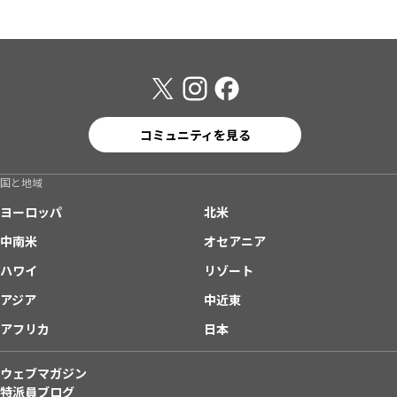
コミュニティを見る
国と地域
ヨーロッパ
北米
中南米
オセアニア
ハワイ
リゾート
アジア
中近東
アフリカ
日本
ウェブマガジン
特派員ブログ