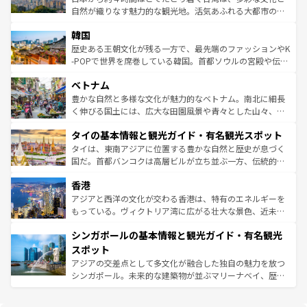
っている。訪れるたびに新しい発見と感動が待っているハ
ど、見どころがたくさん。また、カフェやワイン、オージ
自然が織りなす魅力的な観光地。活気あふれる大都市の台
ワイを、存分に味わってほしい。 なお、新着のハワイ情報
ービーフなどの食文化も豊かで、美味しいものであふれて
北やノスタルジックな町並みが人気な九份（ジォウフェ
は
コンテンツ一覧
を参照してほしい。
韓国
いる。アクティビティも充実しており、サーフィンやダイ
ン）、静ひつな山岳地帯である台湾東部など、都市の喧騒
ビング、ハイキングなど、アウトドア好きにはたまらな
と山間の静けさが共存しており、訪れる人に新しい発見と
歴史ある王朝文化が残る一方で、最先端のファッションやK
い。オーストラリアの多彩な魅力を存分に味わいつくそ
驚きをもたらしてくれる。また、奥深い台湾の食文化も魅
-POPで世界を席巻している韓国。首都ソウルの宮殿や伝統
う。 なお、新着のオーストラリア情報は
コンテンツ一覧
を
力で、夜市などの屋台グルメから高級料理、ヘルシーで美
家屋が並ぶエリアでは韓国の歴史と文化に浸ることがで
参照してほしい。
ベトナム
容にもいいと評判のスイーツなど、バラエティ豊かな料理
き、地方に足を延ばせば四季折々の自然美を楽しむことが
が味わえる。 なお、新着の台湾情報は
コンテンツ一覧
を参
できる。そして、キムチや焼肉、絶品のストリートフード
豊かな自然と多様な文化が魅力的なベトナム。南北に細長
照してほしい。
まで、さまざまな韓国料理が待っている。夜には、韓国な
く伸びる国土には、広大な田園風景や青々とした山々、世
らではのナイトライフも堪能できる。あたたかいホスピタ
界遺産に登録された壮大な自然景観が点在し、都市部では
タイの基本情報と観光ガイド・有名観光スポット
リティに包まれながら、韓国の多彩な魅力を心ゆくまで味
急速な発展と共に伝統が息づく。ハノイの古い町並みやホ
わってみてほしい。 なお、新着の韓国情報は
コンテンツ一
ーチミン市のフランス統治時代の建物も、独特の雰囲気を
タイは、東南アジアに位置する豊かな自然と歴史が息づく
覧
を参照してほしい。
醸し出している。また、バラエティの豊かさとおいしさで
国だ。首都バンコクは高層ビルが立ち並ぶ一方、伝統的な
世界中の食通を魅了してやまないベトナム料理も魅力のひ
寺院や市場がいたるところに点在し、古きよき文化と現代
香港
とつ。フォーやバインミー、ベトナムコーヒーなどは、ぜ
の活気が交差している。北部ではチェンマイなどの山岳地
ひ現地で味わいたい。どの地域を訪れてもあたたかい人々
帯で自然と触れ合い、南部ではプーケットやクラビの美し
アジアと西洋の文化が交わる香港は、特有のエネルギーを
が旅行者を迎えてくれるので、きっと忘れられない旅にな
いビーチでリゾート気分を楽しむことができる。タイ料理
もっている。ヴィクトリア湾に広がる壮大な景色、近未来
るはずだ。 なお、新着のベトナム情報は
コンテンツ一覧
を
は世界的に有名で、屋台から高級レストランまで味覚を刺
的なアートスポット、そして歴史と現代が融合した町並
参照してほしい。
シンガポールの基本情報と観光ガイド・有名観光
激する。気候は一年中温暖で、どの季節にも異なる楽しみ
み、どこを訪れても感動するはず。観光スポットが密集し
が待っている。親しみやすいタイの人々、仏教を中心とし
ており、効率よく見どころを回れるのも魅力。息をのむよ
スポット
た文化、そして多様な観光資源が、訪れる旅人を魅了し続
うな絶景から文化的な体験まで、香港を存分に楽しみ尽く
アジアの交差点として多文化が融合した独自の魅力を放つ
ける。 なお、新着のタイ情報は
コンテンツ一覧
を参照して
そう。 なお、新着の香港情報は
コンテンツ一覧
を参照して
シンガポール。未来的な建築物が並ぶマリーナベイ、歴史
ほしい。
ほしい。
と伝統を感じられるエスニックタウン、多数の緑豊かな公
園や自然保護区など、自然が調和した近代的な景観と文化