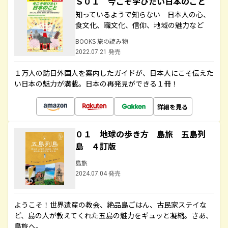
Ｓ０１ 今こそ学びたい日本のこと
知っているようで知らない 日本人の心、
食文化、職文化、信仰、地域の魅力など
BOOKS 旅の読み物
2022.07.21 発売
１万人の訪日外国人を案内したガイドが、日本人にこそ伝えた
い日本の魅力が満載。日本の再発見ができる１冊！
詳細を見る
０１ 地球の歩き方 島旅 五島列
島 ４訂版
島旅
2024.07.04 発売
ようこそ！世界遺産の教会、絶品島ごはん、古民家ステイな
ど、島の人が教えてくれた五島の魅力をギュッと凝縮。さあ、
島旅へ。