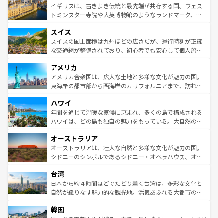
香り高いラベンダー畑など、多彩な楽しみ方が可能だ。さ
ルリンの文化的活気、バイエルン州のアルプスの絶景、そ
イギリスは、古きよき伝統と最先端が共存する国。ウェス
らに、パリ以外の地域にも魅力が溢れており、どの街角に
してライン川沿いのワイン畑といった風景は必見。ビール
トミンスター寺院や大英博物館のようなランドマーク、歴
も豊かな歴史と文化が息づいている。パリ以外の個性あふ
とソーセージを味わいながら地元の人と過ごす楽しい時間
史ある大学都市、美しい丘陵地帯や牧歌的な風景など、エ
れる地方に足を運ぶとそれぞれで全く異なる文化を体験で
スイス
は、お酒好きな人にはぜひ体験してほしい。 なお、新着の
リアごとに異なる魅力がある。また、優雅なアフタヌーン
きるだろう。 なお、新着のフランス情報は
コンテンツ一覧
ドイツ情報は
コンテンツ一覧
を参照してほしい。
ティー、ビール好きにはたまらない英国パブ、サッカー観
スイスの国土面積は九州ほどの広さだが、運行時刻が正確
を参照してほしい。
戦など、本場だからこそできる体験も豊富。イギリスを旅
な交通網が整備されており、初心者でも安心して個人旅行
して楽しみつくそう。 なお、新着のイギリス情報は
コンテ
を楽しめる。日本同様に時刻表どおりの旅が可能だ。中世
アメリカ
ンツ一覧
を参照してほしい。
の建物がそのまま残る町や、スイスならではのユニークな
博物館もあり、アルプス観光だけでなく町歩きも満喫する
アメリカ合衆国は、広大な土地と多様な文化が魅力の国。
ことができる。国民の所得が高いため物価も高いが、旅行
東海岸の都市部から西海岸のカリフォルニアまで、訪れる
者向けの交通パス提供のサービスもあり、うまく活用すれ
場所ごとに異なる風景と体験が待っている。ニューヨーク
ハワイ
ば市内交通費無料で観光を楽しむこともできる。 なお、新
のような巨大都市は、観光、ショッピング、エンターテイ
着のスイス情報は
コンテンツ一覧
を参照してほしい。
ンメントが詰まった刺激的なスポットだ。一方、アメリカ
年間を通じて温暖な気候に恵まれ、多くの島で構成される
西部には大自然が広がり、グランドキャニオンやイエロー
ハワイは、どの島も独自の魅力をもっている。大自然の神
ストーン国立公園といった絶景が堪能できる。さらに、南
秘を感じたいなら、火山が生み出した壮大な景観を誇るハ
オーストラリア
部のニューオーリンズでは、音楽と美食が融合した独特の
ワイ島は見逃せない。また、定番の観光地といえばオアフ
文化が魅力。旅行者はアメリカの各地域で異なる魅力を楽
島だが、静かな自然を求めるならマウイ島やカウアイ島が
オーストラリアは、壮大な自然と多様な文化が魅力の国。
しみながら、その多様性と豊かな歴史を感じることができ
おすすめ。エメラルドグリーンに輝く海をはじめ、豊かな
シドニーのシンボルであるシドニー・オペラハウス、オー
るだろう。車でのロードトリップや列車の旅も、アメリカ
文化や歴史が息づいている。「アロハスピリット」と呼ば
ストラリア東海岸北部に広がる大サンゴ礁地帯グレートバ
ならではの贅沢な旅のスタイルだ。 なお、新着のアメリカ
台湾
れるおもてなしの心で訪れる人々を迎えてくれるハワイの
リアリーフや大陸中央部にそびえるウルル（エアーズロッ
情報は
コンテンツ一覧
を参照してほしい。
人々、おいしいローカルフードやハワイアンミュージッ
ク）、タスマニアの美しい原生林やケアンズの熱帯雨林な
日本から約４時間ほどでたどり着く台湾は、多彩な文化と
ク、伝統的なフラダンスなど、すべてがハワイの魅力を彩
ど、見どころがたくさん。また、カフェやワイン、オージ
自然が織りなす魅力的な観光地。活気あふれる大都市の台
っている。訪れるたびに新しい発見と感動が待っているハ
ービーフなどの食文化も豊かで、美味しいものであふれて
北やノスタルジックな町並みが人気な九份（ジォウフェ
ワイを、存分に味わってほしい。 なお、新着のハワイ情報
韓国
いる。アクティビティも充実しており、サーフィンやダイ
ン）、静ひつな山岳地帯である台湾東部など、都市の喧騒
は
コンテンツ一覧
を参照してほしい。
ビング、ハイキングなど、アウトドア好きにはたまらな