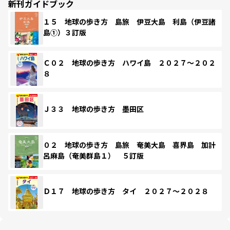
新刊ガイドブック
１５ 地球の歩き方 島旅 伊豆大島 利島（伊豆諸
島①）３訂版
Ｃ０２ 地球の歩き方 ハワイ島 ２０２７～２０２
８
Ｊ３３ 地球の歩き方 墨田区
０２ 地球の歩き方 島旅 奄美大島 喜界島 加計
呂麻島（奄美群島１） ５訂版
Ｄ１７ 地球の歩き方 タイ ２０２７～２０２８