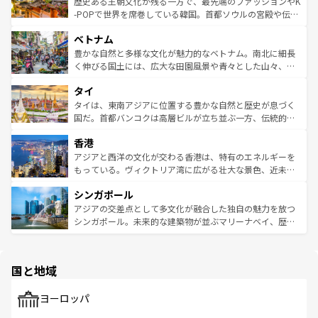
と山間の静けさが共存しており、訪れる人に新しい発見と
歴史ある王朝文化が残る一方で、最先端のファッションやK
い。オーストラリアの多彩な魅力を存分に味わいつくそ
驚きをもたらしてくれる。また、奥深い台湾の食文化も魅
-POPで世界を席巻している韓国。首都ソウルの宮殿や伝統
う。 なお、新着のオーストラリア情報は
コンテンツ一覧
を
力で、夜市などの屋台グルメから高級料理、ヘルシーで美
家屋が並ぶエリアでは韓国の歴史と文化に浸ることがで
参照してほしい。
ベトナム
容にもいいと評判のスイーツなど、バラエティ豊かな料理
き、地方に足を延ばせば四季折々の自然美を楽しむことが
が味わえる。 なお、新着の台湾情報は
コンテンツ一覧
を参
できる。そして、キムチや焼肉、絶品のストリートフード
豊かな自然と多様な文化が魅力的なベトナム。南北に細長
照してほしい。
まで、さまざまな韓国料理が待っている。夜には、韓国な
く伸びる国土には、広大な田園風景や青々とした山々、世
らではのナイトライフも堪能できる。あたたかいホスピタ
界遺産に登録された壮大な自然景観が点在し、都市部では
タイ
リティに包まれながら、韓国の多彩な魅力を心ゆくまで味
急速な発展と共に伝統が息づく。ハノイの古い町並みやホ
わってみてほしい。 なお、新着の韓国情報は
コンテンツ一
ーチミン市のフランス統治時代の建物も、独特の雰囲気を
タイは、東南アジアに位置する豊かな自然と歴史が息づく
覧
を参照してほしい。
醸し出している。また、バラエティの豊かさとおいしさで
国だ。首都バンコクは高層ビルが立ち並ぶ一方、伝統的な
世界中の食通を魅了してやまないベトナム料理も魅力のひ
寺院や市場がいたるところに点在し、古きよき文化と現代
香港
とつ。フォーやバインミー、ベトナムコーヒーなどは、ぜ
の活気が交差している。北部ではチェンマイなどの山岳地
ひ現地で味わいたい。どの地域を訪れてもあたたかい人々
帯で自然と触れ合い、南部ではプーケットやクラビの美し
アジアと西洋の文化が交わる香港は、特有のエネルギーを
が旅行者を迎えてくれるので、きっと忘れられない旅にな
いビーチでリゾート気分を楽しむことができる。タイ料理
もっている。ヴィクトリア湾に広がる壮大な景色、近未来
るはずだ。 なお、新着のベトナム情報は
コンテンツ一覧
を
は世界的に有名で、屋台から高級レストランまで味覚を刺
的なアートスポット、そして歴史と現代が融合した町並
参照してほしい。
シンガポール
激する。気候は一年中温暖で、どの季節にも異なる楽しみ
み、どこを訪れても感動するはず。観光スポットが密集し
が待っている。親しみやすいタイの人々、仏教を中心とし
ており、効率よく見どころを回れるのも魅力。息をのむよ
アジアの交差点として多文化が融合した独自の魅力を放つ
た文化、そして多様な観光資源が、訪れる旅人を魅了し続
うな絶景から文化的な体験まで、香港を存分に楽しみ尽く
シンガポール。未来的な建築物が並ぶマリーナベイ、歴史
ける。 なお、新着のタイ情報は
コンテンツ一覧
を参照して
そう。 なお、新着の香港情報は
コンテンツ一覧
を参照して
と伝統を感じられるエスニックタウン、多数の緑豊かな公
ほしい。
ほしい。
園や自然保護区など、自然が調和した近代的な景観と文化
の多様性あふれるカラフルな町は、どこを歩いても新しい
国と地域
発見がある。さらに、治安のよさや充実した公共交通機関
も、旅行者にとっては魅力的なポイント。グルメも豊富
で、ホーカーズは地元の風情を楽しめる外せないスポット
ヨーロッパ
だ。訪れる人を飽きさせないシンガポールで、多様な魅力