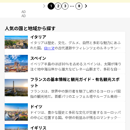
…
1
2
3
8
AD
AD
人気の国と地域から探す
イタリア
イタリアは歴史、文化、グルメ、自然と多彩な魅力にあふ
れた国。
ローマ
の古代遺跡やフィレンツェのルネッサンス
美術、ヴェネツィアの運河など、歴史あるスポットはもち
スペイン
ろん、トスカーナの美しい田園風景やアマルフィ海岸の絶
景など、自然景観も見逃せない。観光の合間には、本場の
イベリア半島のほぼ80％を占めるスペインは、太陽が降り
ピザやパスタなど、絶品のイタリア料理を堪能することも
注ぐ地中海沿岸から雄大なピレネー山脈まで、多彩な自然
できる。朝目覚めてから夜眠るまで、すべての瞬間を楽し
と文化が詰まったヨーロッパ屈指の旅行先だ。多様な地域
フランスの基本情報と観光ガイド・有名観光スポ
ませてくれるイタリアで、忘れられない旅をしてみよう！
文化が根付くこの国では、情熱的なフラメンコ、熱気あふ
なお、新着のイタリア情報は
コンテンツ一覧
を参照してほ
れる闘牛、そして美味しいタパスが生活の一部となってい
ット
しい。
る。首都マドリードの洗練された雰囲気や、バルセロナの
フランスは、世界中の旅行者を魅了し続けるヨーロッパ屈
アートに溢れた街角から、地方では古代ローマ遺跡や中世
指の観光地だ。首都パリのエッフェル塔やルーブル美術館
の城塞都市、穏やかなビーチリゾートまで多彩な表情を見
といった象徴的なスポットから、田舎町の古風な美しさま
せる。地方によって風土や気候が異なるスペインはその個
ドイツ
で、幅広い魅力が詰まっている。華麗な宮殿、歴史的な大
性で訪れる人を魅了する。 なお、新着のスペイン情報は
コ
聖堂、美しいビーチ、そして豊かな自然が、訪れる者を心
ドイツは、豊かな歴史と多彩な文化が交差するヨーロッパ
ンテンツ一覧
を参照してほしい。
から魅了する。また、フランスは美食の国としても知ら
の中心に位置する国。中世の街並みが残るロマンチック街
れ、フランス料理はユネスコ無形文化遺産にも登録されて
道から、未来を先取りするようなモダンな都市まで多様な
イギリス
いる。シャンパンの発祥地であるランス、プロヴァンスの
顔を持つこの国は、どこを歩いても飽きることがない。ベ