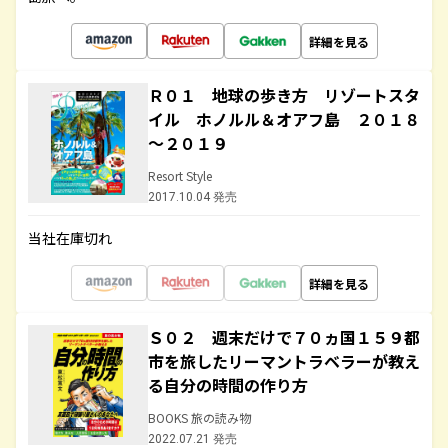
詳細を見る
Ｒ０１ 地球の歩き方 リゾートスタ
イル ホノルル＆オアフ島 ２０１８
～２０１９
Resort Style
2017.10.04 発売
当社在庫切れ
詳細を見る
Ｓ０２ 週末だけで７０ヵ国１５９都
市を旅したリーマントラベラーが教え
る自分の時間の作り方
BOOKS 旅の読み物
2022.07.21 発売