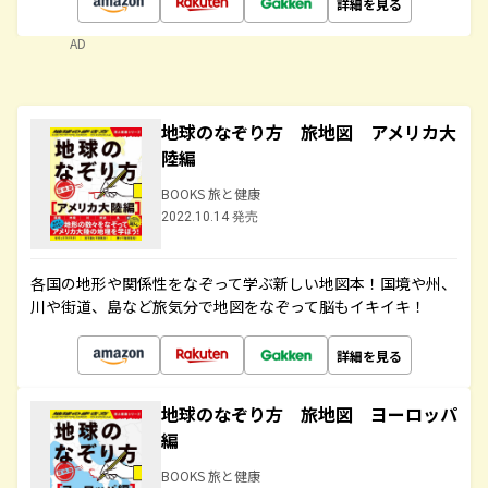
詳細を見る
AD
地球のなぞり方 旅地図 アメリカ大
陸編
BOOKS 旅と健康
2022.10.14 発売
各国の地形や関係性をなぞって学ぶ新しい地図本！国境や州、
川や街道、島など旅気分で地図をなぞって脳もイキイキ！
詳細を見る
地球のなぞり方 旅地図 ヨーロッパ
編
BOOKS 旅と健康