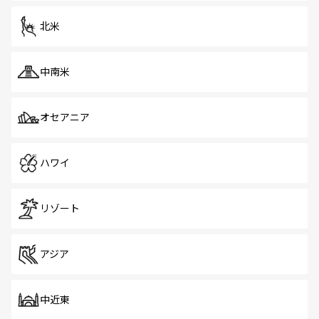
を体感しよう。 なお、新着のシンガポール情報は
コンテン
ツ一覧
を参照してほしい。
北米
中南米
オセアニア
ハワイ
リゾート
アジア
中近東