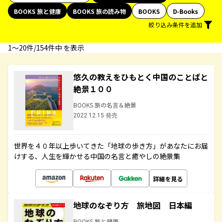
BOOKS 旅と健康
BOOKS 旅の読み物
BOOKS
D-Books
絞り込み条件を追加
1〜20件/154件中 を表示
悠久の教えをひもとく中国のことばと
絶景１００
BOOKS 旅の名言＆絶景
2022.12.15 発売
世界を４０年以上歩いてきた「地球の歩き方」があなたにお届
けする、人生を輝かせる中国の名言と癒やしの絶景集
詳細を見る
地球のなぞり方 旅地図 日本編
BOOKS 旅と健康