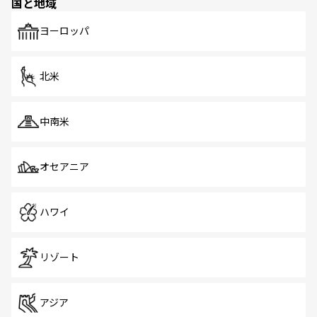
国と地域
発見がある。さらに、治安のよさや充実した公共交通機関
も、旅行者にとっては魅力的なポイント。グルメも豊富
で、ホーカーズは地元の風情を楽しめる外せないスポット
ヨーロッパ
だ。訪れる人を飽きさせないシンガポールで、多様な魅力
を体感しよう。 なお、新着のシンガポール情報は
コンテン
ツ一覧
を参照してほしい。
北米
中南米
オセアニア
ハワイ
リゾート
アジア