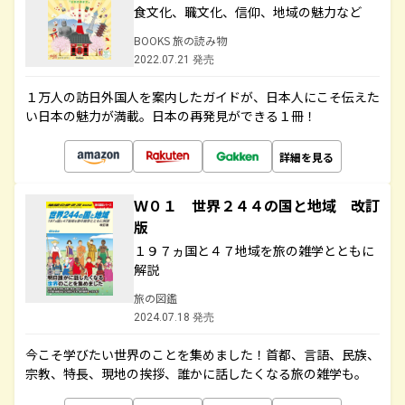
食文化、職文化、信仰、地域の魅力など
BOOKS 旅の読み物
2022.07.21 発売
１万人の訪日外国人を案内したガイドが、日本人にこそ伝えた
い日本の魅力が満載。日本の再発見ができる１冊！
詳細を見る
Ｗ０１ 世界２４４の国と地域 改訂
版
１９７ヵ国と４７地域を旅の雑学とともに
解説
旅の図鑑
2024.07.18 発売
今こそ学びたい世界のことを集めました！首都、言語、民族、
宗教、特長、現地の挨拶、誰かに話したくなる旅の雑学も。