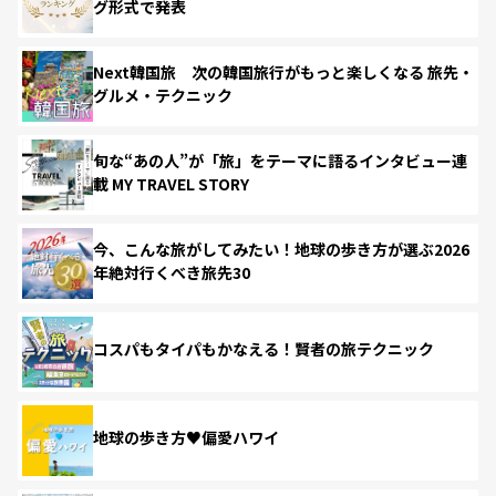
グ形式で発表
Next韓国旅 次の韓国旅行がもっと楽しくなる 旅先・
グルメ・テクニック
旬な“あの人”が「旅」をテーマに語るインタビュー連
載 MY TRAVEL STORY
今、こんな旅がしてみたい！地球の歩き方が選ぶ2026
年絶対行くべき旅先30
コスパもタイパもかなえる！賢者の旅テクニック
地球の歩き方♥偏愛ハワイ