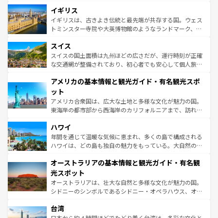
れ、フランス料理はユネスコ無形文化遺産にも登録されて
道から、未来を先取りするようなモダンな都市まで多様な
イギリス
いる。シャンパンの発祥地であるランス、プロヴァンスの
顔を持つこの国は、どこを歩いても飽きることがない。ベ
香り高いラベンダー畑など、多彩な楽しみ方が可能だ。さ
ルリンの文化的活気、バイエルン州のアルプスの絶景、そ
イギリスは、古きよき伝統と最先端が共存する国。ウェス
らに、パリ以外の地域にも魅力が溢れており、どの街角に
してライン川沿いのワイン畑といった風景は必見。ビール
トミンスター寺院や大英博物館のようなランドマーク、歴
も豊かな歴史と文化が息づいている。パリ以外の個性あふ
とソーセージを味わいながら地元の人と過ごす楽しい時間
史ある大学都市、美しい丘陵地帯や牧歌的な風景など、エ
れる地方に足を運ぶとそれぞれで全く異なる文化を体験で
スイス
は、お酒好きな人にはぜひ体験してほしい。 なお、新着の
リアごとに異なる魅力がある。また、優雅なアフタヌーン
きるだろう。 なお、新着のフランス情報は
コンテンツ一覧
ドイツ情報は
コンテンツ一覧
を参照してほしい。
ティー、ビール好きにはたまらない英国パブ、サッカー観
スイスの国土面積は九州ほどの広さだが、運行時刻が正確
を参照してほしい。
戦など、本場だからこそできる体験も豊富。イギリスを旅
な交通網が整備されており、初心者でも安心して個人旅行
して楽しみつくそう。 なお、新着のイギリス情報は
コンテ
を楽しめる。日本同様に時刻表どおりの旅が可能だ。中世
アメリカの基本情報と観光ガイド・有名観光スポ
ンツ一覧
を参照してほしい。
の建物がそのまま残る町や、スイスならではのユニークな
博物館もあり、アルプス観光だけでなく町歩きも満喫する
ット
ことができる。国民の所得が高いため物価も高いが、旅行
アメリカ合衆国は、広大な土地と多様な文化が魅力の国。
者向けの交通パス提供のサービスもあり、うまく活用すれ
東海岸の都市部から西海岸のカリフォルニアまで、訪れる
ば市内交通費無料で観光を楽しむこともできる。 なお、新
場所ごとに異なる風景と体験が待っている。ニューヨーク
着のスイス情報は
コンテンツ一覧
を参照してほしい。
ハワイ
のような巨大都市は、観光、ショッピング、エンターテイ
ンメントが詰まった刺激的なスポットだ。一方、アメリカ
年間を通じて温暖な気候に恵まれ、多くの島で構成される
西部には大自然が広がり、グランドキャニオンやイエロー
ハワイは、どの島も独自の魅力をもっている。大自然の神
ストーン国立公園といった絶景が堪能できる。さらに、南
秘を感じたいなら、火山が生み出した壮大な景観を誇るハ
オーストラリアの基本情報と観光ガイド・有名観
部のニューオーリンズでは、音楽と美食が融合した独特の
ワイ島は見逃せない。また、定番の観光地といえばオアフ
文化が魅力。旅行者はアメリカの各地域で異なる魅力を楽
島だが、静かな自然を求めるならマウイ島やカウアイ島が
光スポット
しみながら、その多様性と豊かな歴史を感じることができ
おすすめ。エメラルドグリーンに輝く海をはじめ、豊かな
オーストラリアは、壮大な自然と多様な文化が魅力の国。
るだろう。車でのロードトリップや列車の旅も、アメリカ
文化や歴史が息づいている。「アロハスピリット」と呼ば
シドニーのシンボルであるシドニー・オペラハウス、オー
ならではの贅沢な旅のスタイルだ。 なお、新着のアメリカ
れるおもてなしの心で訪れる人々を迎えてくれるハワイの
ストラリア東海岸北部に広がる大サンゴ礁地帯グレートバ
情報は
コンテンツ一覧
を参照してほしい。
人々、おいしいローカルフードやハワイアンミュージッ
台湾
リアリーフや大陸中央部にそびえるウルル（エアーズロッ
ク、伝統的なフラダンスなど、すべてがハワイの魅力を彩
ク）、タスマニアの美しい原生林やケアンズの熱帯雨林な
日本から約４時間ほどでたどり着く台湾は、多彩な文化と