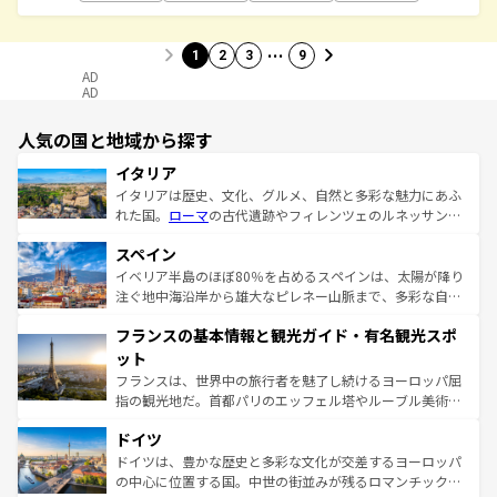
…
1
2
3
9
AD
AD
人気の国と地域から探す
イタリア
イタリアは歴史、文化、グルメ、自然と多彩な魅力にあふ
れた国。
ローマ
の古代遺跡やフィレンツェのルネッサンス
美術、ヴェネツィアの運河など、歴史あるスポットはもち
スペイン
ろん、トスカーナの美しい田園風景やアマルフィ海岸の絶
景など、自然景観も見逃せない。観光の合間には、本場の
イベリア半島のほぼ80％を占めるスペインは、太陽が降り
ピザやパスタなど、絶品のイタリア料理を堪能することも
注ぐ地中海沿岸から雄大なピレネー山脈まで、多彩な自然
できる。朝目覚めてから夜眠るまで、すべての瞬間を楽し
と文化が詰まったヨーロッパ屈指の旅行先だ。多様な地域
フランスの基本情報と観光ガイド・有名観光スポ
ませてくれるイタリアで、忘れられない旅をしてみよう！
文化が根付くこの国では、情熱的なフラメンコ、熱気あふ
なお、新着のイタリア情報は
コンテンツ一覧
を参照してほ
れる闘牛、そして美味しいタパスが生活の一部となってい
ット
しい。
る。首都マドリードの洗練された雰囲気や、バルセロナの
フランスは、世界中の旅行者を魅了し続けるヨーロッパ屈
アートに溢れた街角から、地方では古代ローマ遺跡や中世
指の観光地だ。首都パリのエッフェル塔やルーブル美術館
の城塞都市、穏やかなビーチリゾートまで多彩な表情を見
といった象徴的なスポットから、田舎町の古風な美しさま
せる。地方によって風土や気候が異なるスペインはその個
ドイツ
で、幅広い魅力が詰まっている。華麗な宮殿、歴史的な大
性で訪れる人を魅了する。 なお、新着のスペイン情報は
コ
聖堂、美しいビーチ、そして豊かな自然が、訪れる者を心
ドイツは、豊かな歴史と多彩な文化が交差するヨーロッパ
ンテンツ一覧
を参照してほしい。
から魅了する。また、フランスは美食の国としても知ら
の中心に位置する国。中世の街並みが残るロマンチック街