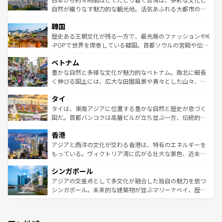
っている。訪れるたびに新しい発見と感動が待っているハ
ど、見どころがたくさん。また、カフェやワイン、オージ
自然が織りなす魅力的な観光地。活気あふれる大都市の台
ワイを、存分に味わってほしい。 なお、新着のハワイ情報
ービーフなどの食文化も豊かで、美味しいものであふれて
北やノスタルジックな町並みが人気な九份（ジォウフェ
は
コンテンツ一覧
を参照してほしい。
韓国
いる。アクティビティも充実しており、サーフィンやダイ
ン）、静ひつな山岳地帯である台湾東部など、都市の喧騒
ビング、ハイキングなど、アウトドア好きにはたまらな
と山間の静けさが共存しており、訪れる人に新しい発見と
歴史ある王朝文化が残る一方で、最先端のファッションやK
い。オーストラリアの多彩な魅力を存分に味わいつくそ
驚きをもたらしてくれる。また、奥深い台湾の食文化も魅
-POPで世界を席巻している韓国。首都ソウルの宮殿や伝統
う。 なお、新着のオーストラリア情報は
コンテンツ一覧
を
力で、夜市などの屋台グルメから高級料理、ヘルシーで美
家屋が並ぶエリアでは韓国の歴史と文化に浸ることがで
参照してほしい。
ベトナム
容にもいいと評判のスイーツなど、バラエティ豊かな料理
き、地方に足を延ばせば四季折々の自然美を楽しむことが
が味わえる。 なお、新着の台湾情報は
コンテンツ一覧
を参
できる。そして、キムチや焼肉、絶品のストリートフード
豊かな自然と多様な文化が魅力的なベトナム。南北に細長
照してほしい。
まで、さまざまな韓国料理が待っている。夜には、韓国な
く伸びる国土には、広大な田園風景や青々とした山々、世
らではのナイトライフも堪能できる。あたたかいホスピタ
界遺産に登録された壮大な自然景観が点在し、都市部では
タイ
リティに包まれながら、韓国の多彩な魅力を心ゆくまで味
急速な発展と共に伝統が息づく。ハノイの古い町並みやホ
わってみてほしい。 なお、新着の韓国情報は
コンテンツ一
ーチミン市のフランス統治時代の建物も、独特の雰囲気を
タイは、東南アジアに位置する豊かな自然と歴史が息づく
覧
を参照してほしい。
醸し出している。また、バラエティの豊かさとおいしさで
国だ。首都バンコクは高層ビルが立ち並ぶ一方、伝統的な
世界中の食通を魅了してやまないベトナム料理も魅力のひ
寺院や市場がいたるところに点在し、古きよき文化と現代
香港
とつ。フォーやバインミー、ベトナムコーヒーなどは、ぜ
の活気が交差している。北部ではチェンマイなどの山岳地
ひ現地で味わいたい。どの地域を訪れてもあたたかい人々
帯で自然と触れ合い、南部ではプーケットやクラビの美し
アジアと西洋の文化が交わる香港は、特有のエネルギーを
が旅行者を迎えてくれるので、きっと忘れられない旅にな
いビーチでリゾート気分を楽しむことができる。タイ料理
もっている。ヴィクトリア湾に広がる壮大な景色、近未来
るはずだ。 なお、新着のベトナム情報は
コンテンツ一覧
を
は世界的に有名で、屋台から高級レストランまで味覚を刺
的なアートスポット、そして歴史と現代が融合した町並
参照してほしい。
シンガポール
激する。気候は一年中温暖で、どの季節にも異なる楽しみ
み、どこを訪れても感動するはず。観光スポットが密集し
が待っている。親しみやすいタイの人々、仏教を中心とし
ており、効率よく見どころを回れるのも魅力。息をのむよ
アジアの交差点として多文化が融合した独自の魅力を放つ
た文化、そして多様な観光資源が、訪れる旅人を魅了し続
うな絶景から文化的な体験まで、香港を存分に楽しみ尽く
シンガポール。未来的な建築物が並ぶマリーナベイ、歴史
ける。 なお、新着のタイ情報は
コンテンツ一覧
を参照して
そう。 なお、新着の香港情報は
コンテンツ一覧
を参照して
と伝統を感じられるエスニックタウン、多数の緑豊かな公
ほしい。
ほしい。
園や自然保護区など、自然が調和した近代的な景観と文化
の多様性あふれるカラフルな町は、どこを歩いても新しい