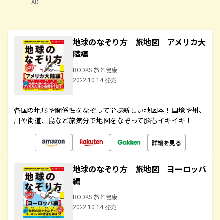
AD
地球のなぞり方 旅地図 アメリカ大
陸編
BOOKS 旅と健康
2022.10.14 発売
各国の地形や関係性をなぞって学ぶ新しい地図本！国境や州、
川や街道、島など旅気分で地図をなぞって脳もイキイキ！
詳細を見る
地球のなぞり方 旅地図 ヨーロッパ
編
BOOKS 旅と健康
2022.10.14 発売