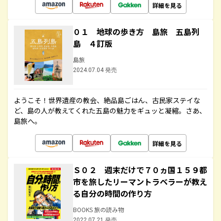
詳細を見る
０１ 地球の歩き方 島旅 五島列
島 ４訂版
島旅
2024.07.04 発売
ようこそ！世界遺産の教会、絶品島ごはん、古民家ステイな
ど、島の人が教えてくれた五島の魅力をギュッと凝縮。さあ、
島旅へ。
詳細を見る
Ｓ０２ 週末だけで７０ヵ国１５９都
市を旅したリーマントラベラーが教え
る自分の時間の作り方
BOOKS 旅の読み物
2022.07.21 発売