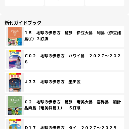
新刊ガイドブック
１５ 地球の歩き方 島旅 伊豆大島 利島（伊豆諸
島①）３訂版
Ｃ０２ 地球の歩き方 ハワイ島 ２０２７～２０２
８
Ｊ３３ 地球の歩き方 墨田区
０２ 地球の歩き方 島旅 奄美大島 喜界島 加計
呂麻島（奄美群島１） ５訂版
Ｄ１７ 地球の歩き方 タイ ２０２７～２０２８