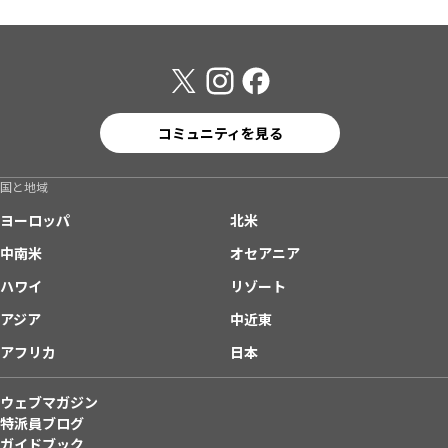
コミュニティを見る
国と地域
ヨーロッパ
北米
中南米
オセアニア
ハワイ
リゾート
アジア
中近東
アフリカ
日本
ウェブマガジン
特派員ブログ
ガイドブック