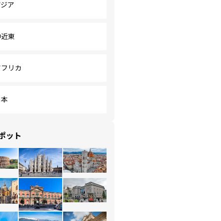
アジア
中近東
アフリカ
日本
ポット