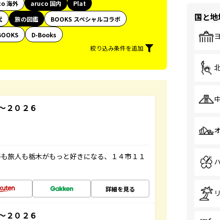
co 海外
aruco 国内
Plat
国と地
代
旅の図鑑
BOOKS スペシャルコラボ
BOOKS
D-Books
絞り込み条件を追加
～２０２６
子も旅人も栃木がもっと好きになる、１４市１１
詳細を見る
～２０２６