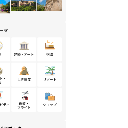
ーマ
食
建築・アート
宿泊
ト・
世界遺産
リゾート
戦
鉄道・
ビティ
ショップ
フライト