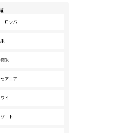
域
ヨーロッパ
北米
中南米
オセアニア
ハワイ
リゾート