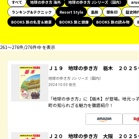
すべて
地球の歩き方 海外
地球の歩き方 Jシリーズ（国内）
aru
ランキング&テクニック
Resort Style
島旅
御朱印
歴史時
BOOKS 旅の名言＆絶景
BOOKS 旅と健康
BOOKS 旅の読み物
261〜276件/276件中 を表示
Ｊ１９ 地球の歩き方 栃木 ２０２５
地球の歩き方 Jシリーズ（国内）
2024.10.03 発売
「地球の歩き方」に【栃木】が登場。地元っ
町の知られざる魅力を徹底紹介！
Ｊ２０ 地球の歩き方 大阪 ２０２５