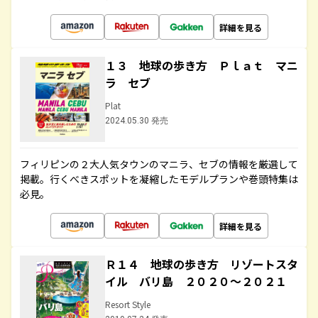
詳細を見る
１３ 地球の歩き方 Ｐｌａｔ マニ
ラ セブ
Plat
2024.05.30 発売
フィリピンの２大人気タウンのマニラ、セブの情報を厳選して
掲載。行くべきスポットを凝縮したモデルプランや巻頭特集は
必見。
詳細を見る
Ｒ１４ 地球の歩き方 リゾートスタ
イル バリ島 ２０２０～２０２１
Resort Style