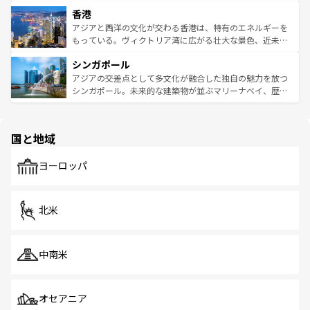
世界中の食通を魅了してやまないベトナム料理も魅力のひ
寺院や市場がいたるところに点在し、古きよき文化と現代
香港
とつ。フォーやバインミー、ベトナムコーヒーなどは、ぜ
の活気が交差している。北部ではチェンマイなどの山岳地
ひ現地で味わいたい。どの地域を訪れてもあたたかい人々
帯で自然と触れ合い、南部ではプーケットやクラビの美し
アジアと西洋の文化が交わる香港は、特有のエネルギーを
が旅行者を迎えてくれるので、きっと忘れられない旅にな
いビーチでリゾート気分を楽しむことができる。タイ料理
もっている。ヴィクトリア湾に広がる壮大な景色、近未来
るはずだ。 なお、新着のベトナム情報は
コンテンツ一覧
を
は世界的に有名で、屋台から高級レストランまで味覚を刺
的なアートスポット、そして歴史と現代が融合した町並
参照してほしい。
シンガポール
激する。気候は一年中温暖で、どの季節にも異なる楽しみ
み、どこを訪れても感動するはず。観光スポットが密集し
が待っている。親しみやすいタイの人々、仏教を中心とし
ており、効率よく見どころを回れるのも魅力。息をのむよ
アジアの交差点として多文化が融合した独自の魅力を放つ
た文化、そして多様な観光資源が、訪れる旅人を魅了し続
うな絶景から文化的な体験まで、香港を存分に楽しみ尽く
シンガポール。未来的な建築物が並ぶマリーナベイ、歴史
ける。 なお、新着のタイ情報は
コンテンツ一覧
を参照して
そう。 なお、新着の香港情報は
コンテンツ一覧
を参照して
と伝統を感じられるエスニックタウン、多数の緑豊かな公
ほしい。
ほしい。
園や自然保護区など、自然が調和した近代的な景観と文化
の多様性あふれるカラフルな町は、どこを歩いても新しい
国と地域
発見がある。さらに、治安のよさや充実した公共交通機関
も、旅行者にとっては魅力的なポイント。グルメも豊富
で、ホーカーズは地元の風情を楽しめる外せないスポット
ヨーロッパ
だ。訪れる人を飽きさせないシンガポールで、多様な魅力
を体感しよう。 なお、新着のシンガポール情報は
コンテン
ツ一覧
を参照してほしい。
北米
中南米
オセアニア