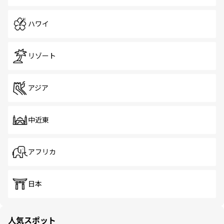
ハワイ
リゾート
アジア
中近東
アフリカ
日本
人気スポット