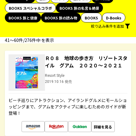
BOOKS スペシャルコラボ
BOOKS 旅の名言＆絶景
BOOKS 旅と健康
BOOKS 旅の読み物
BOOKS
D-Books
絞り込み条件を追加
41〜60件/276件中 を表示
Ｒ０８ 地球の歩き方 リゾートスタ
イル グアム ２０２０～２０２１
Resort Style
2019.10.16 発売
ビーチ巡りにアトラクション、アイランドグルメにモールショ
ッピングまで、グアムをアクティブに楽しむためのガイドが新
登場！
詳細を見る