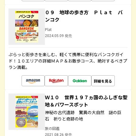
０９ 地球の歩き方 Ｐｌａｔ バ
ンコク
Plat
2024.05.09 発売
ぷらっと街歩きを楽しむ、軽くて携帯に便利なバンコクガイ
ド！１０エリアの詳細ＭＡＰ＆お散歩コース、絶対するべきプ
ラン満載。
詳細を見る
Ｗ１０ 世界１９７ヵ国のふしぎな聖
地＆パワースポット
神秘の古代遺跡 驚異の大自然 謎の巨
石 祈りと奇跡の地
旅の図鑑
2021.08.26 発売