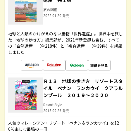
遺産 完全版
旅の図鑑
2022.01.20 発売
地球と人類のかけがえのない宝物「世界遺産」。世界中を旅し
た「地球の歩き方」編集部が、2021年新登録も含む、すべて
の「自然遺産」（全218件）と「複合遺産」（全39件）を網羅
しました
詳細を見る
Ｒ１３ 地球の歩き方 リゾートスタ
イル ペナン ランカウイ クアラル
ンプール ２０１９～２０２０
Resort Style
2018.09.26 発売
人気のマレーシアン・リゾート「ペナン＆ランカウイ」を12
0％楽しむ最強の一冊