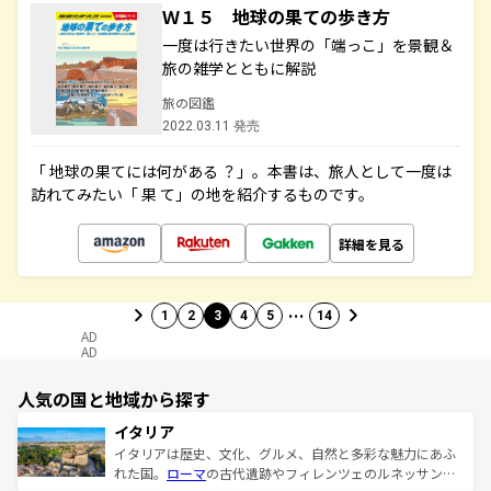
Ｗ１５ 地球の果ての歩き方
一度は行きたい世界の「端っこ」を景観＆
旅の雑学とともに解説
旅の図鑑
2022.03.11 発売
「 地球の果てには何がある ？」。本書は、旅人として一度は
訪れてみたい「 果 て」の地を紹介するものです。
詳細を見る
…
1
2
3
4
5
14
AD
AD
人気の国と地域から探す
イタリア
イタリアは歴史、文化、グルメ、自然と多彩な魅力にあふ
れた国。
ローマ
の古代遺跡やフィレンツェのルネッサンス