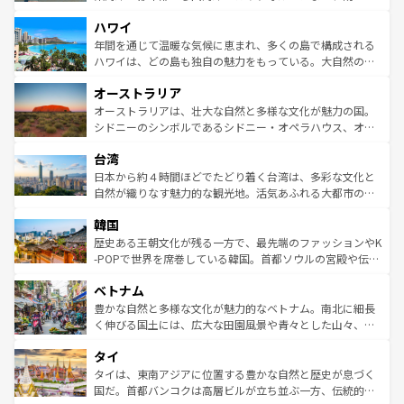
者向けの交通パス提供のサービスもあり、うまく活用すれ
場所ごとに異なる風景と体験が待っている。ニューヨーク
ハワイ
ば市内交通費無料で観光を楽しむこともできる。 なお、新
のような巨大都市は、観光、ショッピング、エンターテイ
着のスイス情報は
コンテンツ一覧
を参照してほしい。
ンメントが詰まった刺激的なスポットだ。一方、アメリカ
年間を通じて温暖な気候に恵まれ、多くの島で構成される
西部には大自然が広がり、グランドキャニオンやイエロー
ハワイは、どの島も独自の魅力をもっている。大自然の神
ストーン国立公園といった絶景が堪能できる。さらに、南
秘を感じたいなら、火山が生み出した壮大な景観を誇るハ
オーストラリア
部のニューオーリンズでは、音楽と美食が融合した独特の
ワイ島は見逃せない。また、定番の観光地といえばオアフ
文化が魅力。旅行者はアメリカの各地域で異なる魅力を楽
島だが、静かな自然を求めるならマウイ島やカウアイ島が
オーストラリアは、壮大な自然と多様な文化が魅力の国。
しみながら、その多様性と豊かな歴史を感じることができ
おすすめ。エメラルドグリーンに輝く海をはじめ、豊かな
シドニーのシンボルであるシドニー・オペラハウス、オー
るだろう。車でのロードトリップや列車の旅も、アメリカ
文化や歴史が息づいている。「アロハスピリット」と呼ば
ストラリア東海岸北部に広がる大サンゴ礁地帯グレートバ
ならではの贅沢な旅のスタイルだ。 なお、新着のアメリカ
台湾
れるおもてなしの心で訪れる人々を迎えてくれるハワイの
リアリーフや大陸中央部にそびえるウルル（エアーズロッ
情報は
コンテンツ一覧
を参照してほしい。
人々、おいしいローカルフードやハワイアンミュージッ
ク）、タスマニアの美しい原生林やケアンズの熱帯雨林な
日本から約４時間ほどでたどり着く台湾は、多彩な文化と
ク、伝統的なフラダンスなど、すべてがハワイの魅力を彩
ど、見どころがたくさん。また、カフェやワイン、オージ
自然が織りなす魅力的な観光地。活気あふれる大都市の台
っている。訪れるたびに新しい発見と感動が待っているハ
ービーフなどの食文化も豊かで、美味しいものであふれて
北やノスタルジックな町並みが人気な九份（ジォウフェ
ワイを、存分に味わってほしい。 なお、新着のハワイ情報
韓国
いる。アクティビティも充実しており、サーフィンやダイ
ン）、静ひつな山岳地帯である台湾東部など、都市の喧騒
は
コンテンツ一覧
を参照してほしい。
ビング、ハイキングなど、アウトドア好きにはたまらな
と山間の静けさが共存しており、訪れる人に新しい発見と
歴史ある王朝文化が残る一方で、最先端のファッションやK
い。オーストラリアの多彩な魅力を存分に味わいつくそ
驚きをもたらしてくれる。また、奥深い台湾の食文化も魅
-POPで世界を席巻している韓国。首都ソウルの宮殿や伝統
う。 なお、新着のオーストラリア情報は
コンテンツ一覧
を
力で、夜市などの屋台グルメから高級料理、ヘルシーで美
家屋が並ぶエリアでは韓国の歴史と文化に浸ることがで
参照してほしい。
ベトナム
容にもいいと評判のスイーツなど、バラエティ豊かな料理
き、地方に足を延ばせば四季折々の自然美を楽しむことが
が味わえる。 なお、新着の台湾情報は
コンテンツ一覧
を参
できる。そして、キムチや焼肉、絶品のストリートフード
豊かな自然と多様な文化が魅力的なベトナム。南北に細長
照してほしい。
まで、さまざまな韓国料理が待っている。夜には、韓国な
く伸びる国土には、広大な田園風景や青々とした山々、世
らではのナイトライフも堪能できる。あたたかいホスピタ
界遺産に登録された壮大な自然景観が点在し、都市部では
タイ
リティに包まれながら、韓国の多彩な魅力を心ゆくまで味
急速な発展と共に伝統が息づく。ハノイの古い町並みやホ
わってみてほしい。 なお、新着の韓国情報は
コンテンツ一
ーチミン市のフランス統治時代の建物も、独特の雰囲気を
タイは、東南アジアに位置する豊かな自然と歴史が息づく
覧
を参照してほしい。
醸し出している。また、バラエティの豊かさとおいしさで
国だ。首都バンコクは高層ビルが立ち並ぶ一方、伝統的な