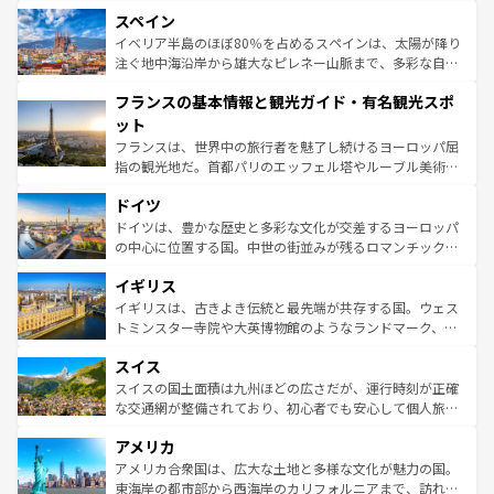
美術、ヴェネツィアの運河など、歴史あるスポットはもち
スペイン
ろん、トスカーナの美しい田園風景やアマルフィ海岸の絶
景など、自然景観も見逃せない。観光の合間には、本場の
イベリア半島のほぼ80％を占めるスペインは、太陽が降り
ピザやパスタなど、絶品のイタリア料理を堪能することも
注ぐ地中海沿岸から雄大なピレネー山脈まで、多彩な自然
できる。朝目覚めてから夜眠るまで、すべての瞬間を楽し
と文化が詰まったヨーロッパ屈指の旅行先だ。多様な地域
フランスの基本情報と観光ガイド・有名観光スポ
ませてくれるイタリアで、忘れられない旅をしてみよう！
文化が根付くこの国では、情熱的なフラメンコ、熱気あふ
なお、新着のイタリア情報は
コンテンツ一覧
を参照してほ
れる闘牛、そして美味しいタパスが生活の一部となってい
ット
しい。
る。首都マドリードの洗練された雰囲気や、バルセロナの
フランスは、世界中の旅行者を魅了し続けるヨーロッパ屈
アートに溢れた街角から、地方では古代ローマ遺跡や中世
指の観光地だ。首都パリのエッフェル塔やルーブル美術館
の城塞都市、穏やかなビーチリゾートまで多彩な表情を見
といった象徴的なスポットから、田舎町の古風な美しさま
せる。地方によって風土や気候が異なるスペインはその個
ドイツ
で、幅広い魅力が詰まっている。華麗な宮殿、歴史的な大
性で訪れる人を魅了する。 なお、新着のスペイン情報は
コ
聖堂、美しいビーチ、そして豊かな自然が、訪れる者を心
ドイツは、豊かな歴史と多彩な文化が交差するヨーロッパ
ンテンツ一覧
を参照してほしい。
から魅了する。また、フランスは美食の国としても知ら
の中心に位置する国。中世の街並みが残るロマンチック街
れ、フランス料理はユネスコ無形文化遺産にも登録されて
道から、未来を先取りするようなモダンな都市まで多様な
イギリス
いる。シャンパンの発祥地であるランス、プロヴァンスの
顔を持つこの国は、どこを歩いても飽きることがない。ベ
香り高いラベンダー畑など、多彩な楽しみ方が可能だ。さ
ルリンの文化的活気、バイエルン州のアルプスの絶景、そ
イギリスは、古きよき伝統と最先端が共存する国。ウェス
らに、パリ以外の地域にも魅力が溢れており、どの街角に
してライン川沿いのワイン畑といった風景は必見。ビール
トミンスター寺院や大英博物館のようなランドマーク、歴
も豊かな歴史と文化が息づいている。パリ以外の個性あふ
とソーセージを味わいながら地元の人と過ごす楽しい時間
史ある大学都市、美しい丘陵地帯や牧歌的な風景など、エ
れる地方に足を運ぶとそれぞれで全く異なる文化を体験で
スイス
は、お酒好きな人にはぜひ体験してほしい。 なお、新着の
リアごとに異なる魅力がある。また、優雅なアフタヌーン
きるだろう。 なお、新着のフランス情報は
コンテンツ一覧
ドイツ情報は
コンテンツ一覧
を参照してほしい。
ティー、ビール好きにはたまらない英国パブ、サッカー観
スイスの国土面積は九州ほどの広さだが、運行時刻が正確
を参照してほしい。
戦など、本場だからこそできる体験も豊富。イギリスを旅
な交通網が整備されており、初心者でも安心して個人旅行
して楽しみつくそう。 なお、新着のイギリス情報は
コンテ
を楽しめる。日本同様に時刻表どおりの旅が可能だ。中世
アメリカ
ンツ一覧
を参照してほしい。
の建物がそのまま残る町や、スイスならではのユニークな
博物館もあり、アルプス観光だけでなく町歩きも満喫する
アメリカ合衆国は、広大な土地と多様な文化が魅力の国。
ことができる。国民の所得が高いため物価も高いが、旅行
東海岸の都市部から西海岸のカリフォルニアまで、訪れる