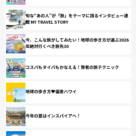
旬な“あの人”が「旅」をテーマに語るインタビュー連
載 MY TRAVEL STORY
今、こんな旅がしてみたい！地球の歩き方が選ぶ2026
年絶対行くべき旅先30
コスパもタイパもかなえる！賢者の旅テクニック
地球の歩き方♥偏愛ハワイ
今年の夏はインスパイアへ！