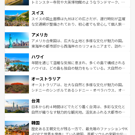
らに、パリ以外の地域にも魅力が溢れており、どの街角に
してライン川沿いのワイン畑といった風景は必見。ビール
トミンスター寺院や大英博物館のようなランドマーク、歴
も豊かな歴史と文化が息づいている。パリ以外の個性あふ
とソーセージを味わいながら地元の人と過ごす楽しい時間
史ある大学都市、美しい丘陵地帯や牧歌的な風景など、エ
れる地方に足を運ぶとそれぞれで全く異なる文化を体験で
スイス
は、お酒好きな人にはぜひ体験してほしい。 なお、新着の
リアごとに異なる魅力がある。また、優雅なアフタヌーン
きるだろう。 なお、新着のフランス情報は
コンテンツ一覧
ドイツ情報は
コンテンツ一覧
を参照してほしい。
ティー、ビール好きにはたまらない英国パブ、サッカー観
スイスの国土面積は九州ほどの広さだが、運行時刻が正確
を参照してほしい。
戦など、本場だからこそできる体験も豊富。イギリスを旅
な交通網が整備されており、初心者でも安心して個人旅行
して楽しみつくそう。 なお、新着のイギリス情報は
コンテ
を楽しめる。日本同様に時刻表どおりの旅が可能だ。中世
アメリカ
ンツ一覧
を参照してほしい。
の建物がそのまま残る町や、スイスならではのユニークな
博物館もあり、アルプス観光だけでなく町歩きも満喫する
アメリカ合衆国は、広大な土地と多様な文化が魅力の国。
ことができる。国民の所得が高いため物価も高いが、旅行
東海岸の都市部から西海岸のカリフォルニアまで、訪れる
者向けの交通パス提供のサービスもあり、うまく活用すれ
場所ごとに異なる風景と体験が待っている。ニューヨーク
ハワイ
ば市内交通費無料で観光を楽しむこともできる。 なお、新
のような巨大都市は、観光、ショッピング、エンターテイ
着のスイス情報は
コンテンツ一覧
を参照してほしい。
ンメントが詰まった刺激的なスポットだ。一方、アメリカ
年間を通じて温暖な気候に恵まれ、多くの島で構成される
西部には大自然が広がり、グランドキャニオンやイエロー
ハワイは、どの島も独自の魅力をもっている。大自然の神
ストーン国立公園といった絶景が堪能できる。さらに、南
秘を感じたいなら、火山が生み出した壮大な景観を誇るハ
オーストラリア
部のニューオーリンズでは、音楽と美食が融合した独特の
ワイ島は見逃せない。また、定番の観光地といえばオアフ
文化が魅力。旅行者はアメリカの各地域で異なる魅力を楽
島だが、静かな自然を求めるならマウイ島やカウアイ島が
オーストラリアは、壮大な自然と多様な文化が魅力の国。
しみながら、その多様性と豊かな歴史を感じることができ
おすすめ。エメラルドグリーンに輝く海をはじめ、豊かな
シドニーのシンボルであるシドニー・オペラハウス、オー
るだろう。車でのロードトリップや列車の旅も、アメリカ
文化や歴史が息づいている。「アロハスピリット」と呼ば
ストラリア東海岸北部に広がる大サンゴ礁地帯グレートバ
ならではの贅沢な旅のスタイルだ。 なお、新着のアメリカ
台湾
れるおもてなしの心で訪れる人々を迎えてくれるハワイの
リアリーフや大陸中央部にそびえるウルル（エアーズロッ
情報は
コンテンツ一覧
を参照してほしい。
人々、おいしいローカルフードやハワイアンミュージッ
ク）、タスマニアの美しい原生林やケアンズの熱帯雨林な
日本から約４時間ほどでたどり着く台湾は、多彩な文化と
ク、伝統的なフラダンスなど、すべてがハワイの魅力を彩
ど、見どころがたくさん。また、カフェやワイン、オージ
自然が織りなす魅力的な観光地。活気あふれる大都市の台
っている。訪れるたびに新しい発見と感動が待っているハ
ービーフなどの食文化も豊かで、美味しいものであふれて
北やノスタルジックな町並みが人気な九份（ジォウフェ
ワイを、存分に味わってほしい。 なお、新着のハワイ情報
韓国
いる。アクティビティも充実しており、サーフィンやダイ
ン）、静ひつな山岳地帯である台湾東部など、都市の喧騒
は
コンテンツ一覧
を参照してほしい。
ビング、ハイキングなど、アウトドア好きにはたまらな
と山間の静けさが共存しており、訪れる人に新しい発見と
歴史ある王朝文化が残る一方で、最先端のファッションやK
い。オーストラリアの多彩な魅力を存分に味わいつくそ
驚きをもたらしてくれる。また、奥深い台湾の食文化も魅
-POPで世界を席巻している韓国。首都ソウルの宮殿や伝統