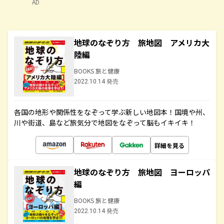
AD
地球のなぞり方 旅地図 アメリカ大
陸編
BOOKS 旅と健康
2022.10.14 発売
各国の地形や関係性をなぞって学ぶ新しい地図本！国境や州、
川や街道、島など旅気分で地図をなぞって脳もイキイキ！
詳細を見る
地球のなぞり方 旅地図 ヨーロッパ
編
BOOKS 旅と健康
2022.10.14 発売