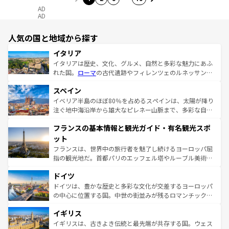
AD
AD
人気の国と地域から探す
イタリア
イタリアは歴史、文化、グルメ、自然と多彩な魅力にあふ
れた国。
ローマ
の古代遺跡やフィレンツェのルネッサンス
美術、ヴェネツィアの運河など、歴史あるスポットはもち
スペイン
ろん、トスカーナの美しい田園風景やアマルフィ海岸の絶
景など、自然景観も見逃せない。観光の合間には、本場の
イベリア半島のほぼ80％を占めるスペインは、太陽が降り
ピザやパスタなど、絶品のイタリア料理を堪能することも
注ぐ地中海沿岸から雄大なピレネー山脈まで、多彩な自然
できる。朝目覚めてから夜眠るまで、すべての瞬間を楽し
と文化が詰まったヨーロッパ屈指の旅行先だ。多様な地域
フランスの基本情報と観光ガイド・有名観光スポ
ませてくれるイタリアで、忘れられない旅をしてみよう！
文化が根付くこの国では、情熱的なフラメンコ、熱気あふ
なお、新着のイタリア情報は
コンテンツ一覧
を参照してほ
れる闘牛、そして美味しいタパスが生活の一部となってい
ット
しい。
る。首都マドリードの洗練された雰囲気や、バルセロナの
フランスは、世界中の旅行者を魅了し続けるヨーロッパ屈
アートに溢れた街角から、地方では古代ローマ遺跡や中世
指の観光地だ。首都パリのエッフェル塔やルーブル美術館
の城塞都市、穏やかなビーチリゾートまで多彩な表情を見
といった象徴的なスポットから、田舎町の古風な美しさま
せる。地方によって風土や気候が異なるスペインはその個
ドイツ
で、幅広い魅力が詰まっている。華麗な宮殿、歴史的な大
性で訪れる人を魅了する。 なお、新着のスペイン情報は
コ
聖堂、美しいビーチ、そして豊かな自然が、訪れる者を心
ドイツは、豊かな歴史と多彩な文化が交差するヨーロッパ
ンテンツ一覧
を参照してほしい。
から魅了する。また、フランスは美食の国としても知ら
の中心に位置する国。中世の街並みが残るロマンチック街
れ、フランス料理はユネスコ無形文化遺産にも登録されて
道から、未来を先取りするようなモダンな都市まで多様な
イギリス
いる。シャンパンの発祥地であるランス、プロヴァンスの
顔を持つこの国は、どこを歩いても飽きることがない。ベ
香り高いラベンダー畑など、多彩な楽しみ方が可能だ。さ
ルリンの文化的活気、バイエルン州のアルプスの絶景、そ
イギリスは、古きよき伝統と最先端が共存する国。ウェス