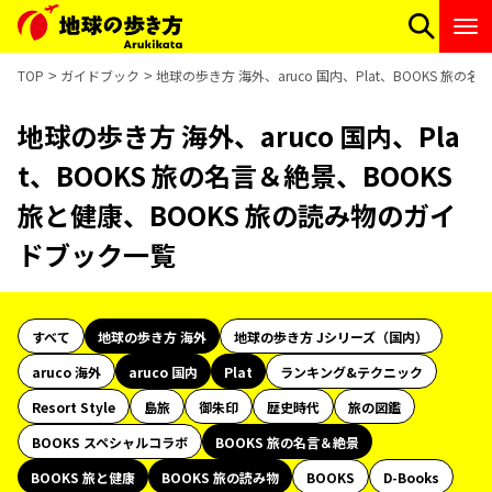
TOP
ガイドブック
地球の歩き方 海外、aruco 国内、Plat、BOOKS 旅
地球の歩き方 海外、aruco 国内、Pla
t、BOOKS 旅の名言＆絶景、BOOKS
旅と健康、BOOKS 旅の読み物のガイ
ドブック一覧
すべて
地球の歩き方 海外
地球の歩き方 Jシリーズ（国内）
aruco 海外
aruco 国内
Plat
ランキング&テクニック
Resort Style
島旅
御朱印
歴史時代
旅の図鑑
BOOKS スペシャルコラボ
BOOKS 旅の名言＆絶景
BOOKS 旅と健康
BOOKS 旅の読み物
BOOKS
D-Books