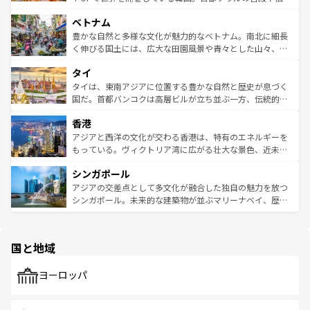
う。 なお、新着のオーストラリア情報は
コンテンツ一覧
を
力で、夜市などの屋台グルメから高級料理、ヘルシーで美
家屋が並ぶエリアでは韓国の歴史と文化に浸ることがで
参照してほしい。
ベトナム
容にもいいと評判のスイーツなど、バラエティ豊かな料理
き、地方に足を延ばせば四季折々の自然美を楽しむことが
が味わえる。 なお、新着の台湾情報は
コンテンツ一覧
を参
できる。そして、キムチや焼肉、絶品のストリートフード
豊かな自然と多様な文化が魅力的なベトナム。南北に細長
照してほしい。
まで、さまざまな韓国料理が待っている。夜には、韓国な
く伸びる国土には、広大な田園風景や青々とした山々、世
らではのナイトライフも堪能できる。あたたかいホスピタ
界遺産に登録された壮大な自然景観が点在し、都市部では
タイ
リティに包まれながら、韓国の多彩な魅力を心ゆくまで味
急速な発展と共に伝統が息づく。ハノイの古い町並みやホ
わってみてほしい。 なお、新着の韓国情報は
コンテンツ一
ーチミン市のフランス統治時代の建物も、独特の雰囲気を
タイは、東南アジアに位置する豊かな自然と歴史が息づく
覧
を参照してほしい。
醸し出している。また、バラエティの豊かさとおいしさで
国だ。首都バンコクは高層ビルが立ち並ぶ一方、伝統的な
世界中の食通を魅了してやまないベトナム料理も魅力のひ
寺院や市場がいたるところに点在し、古きよき文化と現代
香港
とつ。フォーやバインミー、ベトナムコーヒーなどは、ぜ
の活気が交差している。北部ではチェンマイなどの山岳地
ひ現地で味わいたい。どの地域を訪れてもあたたかい人々
帯で自然と触れ合い、南部ではプーケットやクラビの美し
アジアと西洋の文化が交わる香港は、特有のエネルギーを
が旅行者を迎えてくれるので、きっと忘れられない旅にな
いビーチでリゾート気分を楽しむことができる。タイ料理
もっている。ヴィクトリア湾に広がる壮大な景色、近未来
るはずだ。 なお、新着のベトナム情報は
コンテンツ一覧
を
は世界的に有名で、屋台から高級レストランまで味覚を刺
的なアートスポット、そして歴史と現代が融合した町並
参照してほしい。
シンガポール
激する。気候は一年中温暖で、どの季節にも異なる楽しみ
み、どこを訪れても感動するはず。観光スポットが密集し
が待っている。親しみやすいタイの人々、仏教を中心とし
ており、効率よく見どころを回れるのも魅力。息をのむよ
アジアの交差点として多文化が融合した独自の魅力を放つ
た文化、そして多様な観光資源が、訪れる旅人を魅了し続
うな絶景から文化的な体験まで、香港を存分に楽しみ尽く
シンガポール。未来的な建築物が並ぶマリーナベイ、歴史
ける。 なお、新着のタイ情報は
コンテンツ一覧
を参照して
そう。 なお、新着の香港情報は
コンテンツ一覧
を参照して
と伝統を感じられるエスニックタウン、多数の緑豊かな公
ほしい。
ほしい。
園や自然保護区など、自然が調和した近代的な景観と文化
の多様性あふれるカラフルな町は、どこを歩いても新しい
国と地域
発見がある。さらに、治安のよさや充実した公共交通機関
も、旅行者にとっては魅力的なポイント。グルメも豊富
で、ホーカーズは地元の風情を楽しめる外せないスポット
ヨーロッパ
だ。訪れる人を飽きさせないシンガポールで、多様な魅力
を体感しよう。 なお、新着のシンガポール情報は
コンテン