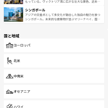
が旅行者を迎えてくれるので、きっと忘れられない旅にな
いビーチでリゾート気分を楽しむことができる。タイ料理
もっている。ヴィクトリア湾に広がる壮大な景色、近未来
るはずだ。 なお、新着のベトナム情報は
コンテンツ一覧
を
は世界的に有名で、屋台から高級レストランまで味覚を刺
的なアートスポット、そして歴史と現代が融合した町並
参照してほしい。
シンガポール
激する。気候は一年中温暖で、どの季節にも異なる楽しみ
み、どこを訪れても感動するはず。観光スポットが密集し
が待っている。親しみやすいタイの人々、仏教を中心とし
ており、効率よく見どころを回れるのも魅力。息をのむよ
アジアの交差点として多文化が融合した独自の魅力を放つ
た文化、そして多様な観光資源が、訪れる旅人を魅了し続
うな絶景から文化的な体験まで、香港を存分に楽しみ尽く
シンガポール。未来的な建築物が並ぶマリーナベイ、歴史
ける。 なお、新着のタイ情報は
コンテンツ一覧
を参照して
そう。 なお、新着の香港情報は
コンテンツ一覧
を参照して
と伝統を感じられるエスニックタウン、多数の緑豊かな公
ほしい。
ほしい。
園や自然保護区など、自然が調和した近代的な景観と文化
の多様性あふれるカラフルな町は、どこを歩いても新しい
国と地域
発見がある。さらに、治安のよさや充実した公共交通機関
も、旅行者にとっては魅力的なポイント。グルメも豊富
で、ホーカーズは地元の風情を楽しめる外せないスポット
ヨーロッパ
だ。訪れる人を飽きさせないシンガポールで、多様な魅力
を体感しよう。 なお、新着のシンガポール情報は
コンテン
ツ一覧
を参照してほしい。
北米
中南米
オセアニア
ハワイ