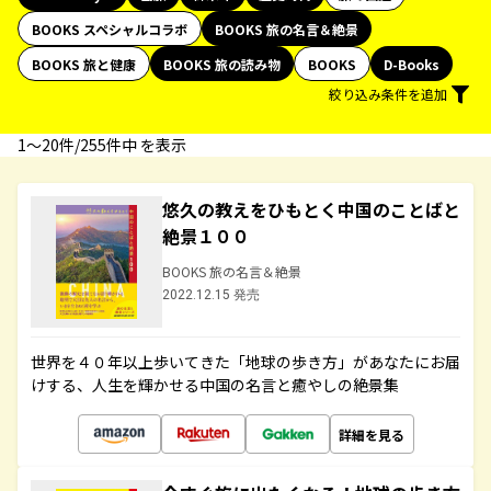
BOOKS スペシャルコラボ
BOOKS 旅の名言＆絶景
BOOKS 旅と健康
BOOKS 旅の読み物
BOOKS
D-Books
絞り込み条件を追加
1〜20件/255件中 を表示
悠久の教えをひもとく中国のことばと
絶景１００
BOOKS 旅の名言＆絶景
2022.12.15 発売
世界を４０年以上歩いてきた「地球の歩き方」があなたにお届
けする、人生を輝かせる中国の名言と癒やしの絶景集
詳細を見る