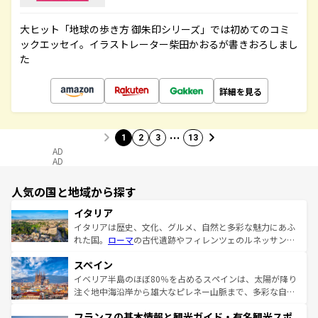
大ヒット「地球の歩き方 御朱印シリーズ」では初めてのコミ
ックエッセイ。イラストレーター柴田かおるが書きおろしまし
た
詳細を見る
…
1
2
3
13
AD
AD
人気の国と地域から探す
イタリア
イタリアは歴史、文化、グルメ、自然と多彩な魅力にあふ
れた国。
ローマ
の古代遺跡やフィレンツェのルネッサンス
美術、ヴェネツィアの運河など、歴史あるスポットはもち
スペイン
ろん、トスカーナの美しい田園風景やアマルフィ海岸の絶
景など、自然景観も見逃せない。観光の合間には、本場の
イベリア半島のほぼ80％を占めるスペインは、太陽が降り
ピザやパスタなど、絶品のイタリア料理を堪能することも
注ぐ地中海沿岸から雄大なピレネー山脈まで、多彩な自然
できる。朝目覚めてから夜眠るまで、すべての瞬間を楽し
と文化が詰まったヨーロッパ屈指の旅行先だ。多様な地域
フランスの基本情報と観光ガイド・有名観光スポ
ませてくれるイタリアで、忘れられない旅をしてみよう！
文化が根付くこの国では、情熱的なフラメンコ、熱気あふ