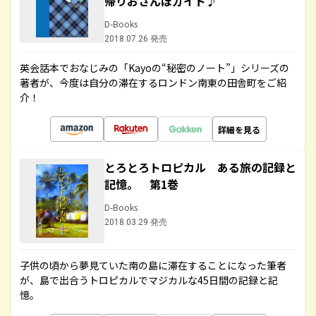
帰りおさんぽガイド♪
D-Books
2018.07.26 発売
英会話本でおなじみの「Kayoの“秘密のノート”」シリーズの
著者が、今度は自分の滞在するロンドン南東の田舎町をご紹
介！
詳細を見る
とろとろトロピカル ある旅の記録と
記憶。 第1巻
D-Books
2018.03.29 発売
子供の頃から夢見ていた南の島に滞在することになった筆者
が、島で出合うトロピカルでマジカルな45日間の記録と記
憶。