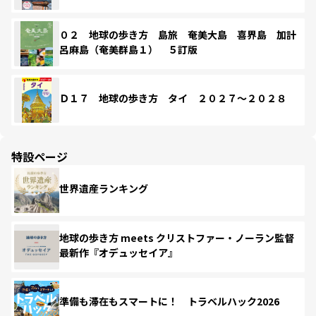
０２ 地球の歩き方 島旅 奄美大島 喜界島 加計
呂麻島（奄美群島１） ５訂版
Ｄ１７ 地球の歩き方 タイ ２０２７～２０２８
特設ページ
世界遺産ランキング
地球の歩き方 meets クリストファー・ノーラン監督
最新作『オデュッセイア』
準備も滞在もスマートに！ トラベルハック2026