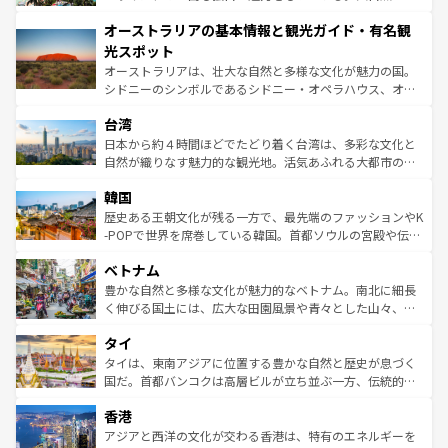
ストーン国立公園といった絶景が堪能できる。さらに、南
秘を感じたいなら、火山が生み出した壮大な景観を誇るハ
オーストラリアの基本情報と観光ガイド・有名観
部のニューオーリンズでは、音楽と美食が融合した独特の
ワイ島は見逃せない。また、定番の観光地といえばオアフ
文化が魅力。旅行者はアメリカの各地域で異なる魅力を楽
島だが、静かな自然を求めるならマウイ島やカウアイ島が
光スポット
しみながら、その多様性と豊かな歴史を感じることができ
おすすめ。エメラルドグリーンに輝く海をはじめ、豊かな
オーストラリアは、壮大な自然と多様な文化が魅力の国。
るだろう。車でのロードトリップや列車の旅も、アメリカ
文化や歴史が息づいている。「アロハスピリット」と呼ば
シドニーのシンボルであるシドニー・オペラハウス、オー
ならではの贅沢な旅のスタイルだ。 なお、新着のアメリカ
れるおもてなしの心で訪れる人々を迎えてくれるハワイの
ストラリア東海岸北部に広がる大サンゴ礁地帯グレートバ
情報は
コンテンツ一覧
を参照してほしい。
人々、おいしいローカルフードやハワイアンミュージッ
台湾
リアリーフや大陸中央部にそびえるウルル（エアーズロッ
ク、伝統的なフラダンスなど、すべてがハワイの魅力を彩
ク）、タスマニアの美しい原生林やケアンズの熱帯雨林な
日本から約４時間ほどでたどり着く台湾は、多彩な文化と
っている。訪れるたびに新しい発見と感動が待っているハ
ど、見どころがたくさん。また、カフェやワイン、オージ
自然が織りなす魅力的な観光地。活気あふれる大都市の台
ワイを、存分に味わってほしい。 なお、新着のハワイ情報
ービーフなどの食文化も豊かで、美味しいものであふれて
北やノスタルジックな町並みが人気な九份（ジォウフェ
は
コンテンツ一覧
を参照してほしい。
韓国
いる。アクティビティも充実しており、サーフィンやダイ
ン）、静ひつな山岳地帯である台湾東部など、都市の喧騒
ビング、ハイキングなど、アウトドア好きにはたまらな
と山間の静けさが共存しており、訪れる人に新しい発見と
歴史ある王朝文化が残る一方で、最先端のファッションやK
い。オーストラリアの多彩な魅力を存分に味わいつくそ
驚きをもたらしてくれる。また、奥深い台湾の食文化も魅
-POPで世界を席巻している韓国。首都ソウルの宮殿や伝統
う。 なお、新着のオーストラリア情報は
コンテンツ一覧
を
力で、夜市などの屋台グルメから高級料理、ヘルシーで美
家屋が並ぶエリアでは韓国の歴史と文化に浸ることがで
参照してほしい。
ベトナム
容にもいいと評判のスイーツなど、バラエティ豊かな料理
き、地方に足を延ばせば四季折々の自然美を楽しむことが
が味わえる。 なお、新着の台湾情報は
コンテンツ一覧
を参
できる。そして、キムチや焼肉、絶品のストリートフード
豊かな自然と多様な文化が魅力的なベトナム。南北に細長
照してほしい。
まで、さまざまな韓国料理が待っている。夜には、韓国な
く伸びる国土には、広大な田園風景や青々とした山々、世
らではのナイトライフも堪能できる。あたたかいホスピタ
界遺産に登録された壮大な自然景観が点在し、都市部では
タイ
リティに包まれながら、韓国の多彩な魅力を心ゆくまで味
急速な発展と共に伝統が息づく。ハノイの古い町並みやホ
わってみてほしい。 なお、新着の韓国情報は
コンテンツ一
ーチミン市のフランス統治時代の建物も、独特の雰囲気を
タイは、東南アジアに位置する豊かな自然と歴史が息づく
覧
を参照してほしい。
醸し出している。また、バラエティの豊かさとおいしさで
国だ。首都バンコクは高層ビルが立ち並ぶ一方、伝統的な
世界中の食通を魅了してやまないベトナム料理も魅力のひ
寺院や市場がいたるところに点在し、古きよき文化と現代
香港
とつ。フォーやバインミー、ベトナムコーヒーなどは、ぜ
の活気が交差している。北部ではチェンマイなどの山岳地
ひ現地で味わいたい。どの地域を訪れてもあたたかい人々
帯で自然と触れ合い、南部ではプーケットやクラビの美し
アジアと西洋の文化が交わる香港は、特有のエネルギーを