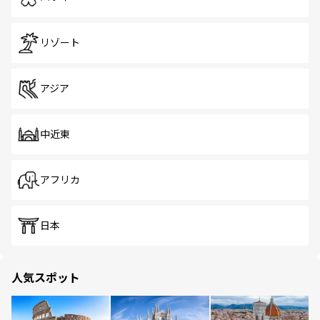
リゾート
アジア
中近東
アフリカ
日本
人気スポット