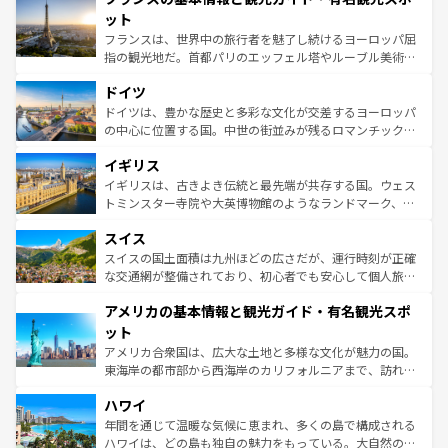
なお、新着のイタリア情報は
コンテンツ一覧
を参照してほ
れる闘牛、そして美味しいタパスが生活の一部となってい
ット
しい。
る。首都マドリードの洗練された雰囲気や、バルセロナの
フランスは、世界中の旅行者を魅了し続けるヨーロッパ屈
アートに溢れた街角から、地方では古代ローマ遺跡や中世
指の観光地だ。首都パリのエッフェル塔やルーブル美術館
の城塞都市、穏やかなビーチリゾートまで多彩な表情を見
といった象徴的なスポットから、田舎町の古風な美しさま
せる。地方によって風土や気候が異なるスペインはその個
ドイツ
で、幅広い魅力が詰まっている。華麗な宮殿、歴史的な大
性で訪れる人を魅了する。 なお、新着のスペイン情報は
コ
聖堂、美しいビーチ、そして豊かな自然が、訪れる者を心
ドイツは、豊かな歴史と多彩な文化が交差するヨーロッパ
ンテンツ一覧
を参照してほしい。
から魅了する。また、フランスは美食の国としても知ら
の中心に位置する国。中世の街並みが残るロマンチック街
れ、フランス料理はユネスコ無形文化遺産にも登録されて
道から、未来を先取りするようなモダンな都市まで多様な
イギリス
いる。シャンパンの発祥地であるランス、プロヴァンスの
顔を持つこの国は、どこを歩いても飽きることがない。ベ
香り高いラベンダー畑など、多彩な楽しみ方が可能だ。さ
ルリンの文化的活気、バイエルン州のアルプスの絶景、そ
イギリスは、古きよき伝統と最先端が共存する国。ウェス
らに、パリ以外の地域にも魅力が溢れており、どの街角に
してライン川沿いのワイン畑といった風景は必見。ビール
トミンスター寺院や大英博物館のようなランドマーク、歴
も豊かな歴史と文化が息づいている。パリ以外の個性あふ
とソーセージを味わいながら地元の人と過ごす楽しい時間
史ある大学都市、美しい丘陵地帯や牧歌的な風景など、エ
れる地方に足を運ぶとそれぞれで全く異なる文化を体験で
スイス
は、お酒好きな人にはぜひ体験してほしい。 なお、新着の
リアごとに異なる魅力がある。また、優雅なアフタヌーン
きるだろう。 なお、新着のフランス情報は
コンテンツ一覧
ドイツ情報は
コンテンツ一覧
を参照してほしい。
ティー、ビール好きにはたまらない英国パブ、サッカー観
スイスの国土面積は九州ほどの広さだが、運行時刻が正確
を参照してほしい。
戦など、本場だからこそできる体験も豊富。イギリスを旅
な交通網が整備されており、初心者でも安心して個人旅行
して楽しみつくそう。 なお、新着のイギリス情報は
コンテ
を楽しめる。日本同様に時刻表どおりの旅が可能だ。中世
アメリカの基本情報と観光ガイド・有名観光スポ
ンツ一覧
を参照してほしい。
の建物がそのまま残る町や、スイスならではのユニークな
博物館もあり、アルプス観光だけでなく町歩きも満喫する
ット
ことができる。国民の所得が高いため物価も高いが、旅行
アメリカ合衆国は、広大な土地と多様な文化が魅力の国。
者向けの交通パス提供のサービスもあり、うまく活用すれ
東海岸の都市部から西海岸のカリフォルニアまで、訪れる
ば市内交通費無料で観光を楽しむこともできる。 なお、新
場所ごとに異なる風景と体験が待っている。ニューヨーク
着のスイス情報は
コンテンツ一覧
を参照してほしい。
ハワイ
のような巨大都市は、観光、ショッピング、エンターテイ
ンメントが詰まった刺激的なスポットだ。一方、アメリカ
年間を通じて温暖な気候に恵まれ、多くの島で構成される
西部には大自然が広がり、グランドキャニオンやイエロー
ハワイは、どの島も独自の魅力をもっている。大自然の神