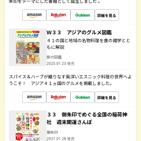
朱印をテーマにした書籍として誕生しました 。
詳細を見る
Ｗ３３ アジアのグルメ図鑑
４１の国と地域の名物料理を食の雑学とと
もに解説
旅の図鑑
2025.01.23 発売
スパイス＆ハーブが織りなす奥深いエスニック料理の世界へよ
うこそ！ アジア４１ヵ国のグルメを掲載しました。
詳細を見る
３３ 御朱印でめぐる全国の稲荷神
社 週末開運さんぽ
御朱印
2021.01.28 発売