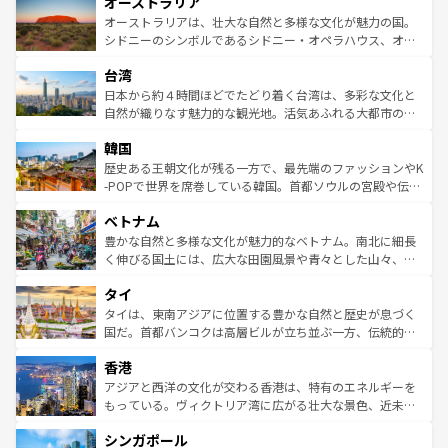
オーストラリア
部のニューオーリンズでは、音楽と美食が融合した独特の
ワイ島は見逃せない。また、定番の観光地といえばオアフ
文化が魅力。旅行者はアメリカの各地域で異なる魅力を楽
島だが、静かな自然を求めるならマウイ島やカウアイ島が
オーストラリアは、壮大な自然と多様な文化が魅力の国。
しみながら、その多様性と豊かな歴史を感じることができ
おすすめ。エメラルドグリーンに輝く海をはじめ、豊かな
シドニーのシンボルであるシドニー・オペラハウス、オー
るだろう。車でのロードトリップや列車の旅も、アメリカ
文化や歴史が息づいている。「アロハスピリット」と呼ば
ストラリア東海岸北部に広がる大サンゴ礁地帯グレートバ
ならではの贅沢な旅のスタイルだ。 なお、新着のアメリカ
台湾
れるおもてなしの心で訪れる人々を迎えてくれるハワイの
リアリーフや大陸中央部にそびえるウルル（エアーズロッ
情報は
コンテンツ一覧
を参照してほしい。
人々、おいしいローカルフードやハワイアンミュージッ
ク）、タスマニアの美しい原生林やケアンズの熱帯雨林な
日本から約４時間ほどでたどり着く台湾は、多彩な文化と
ク、伝統的なフラダンスなど、すべてがハワイの魅力を彩
ど、見どころがたくさん。また、カフェやワイン、オージ
自然が織りなす魅力的な観光地。活気あふれる大都市の台
っている。訪れるたびに新しい発見と感動が待っているハ
ービーフなどの食文化も豊かで、美味しいものであふれて
北やノスタルジックな町並みが人気な九份（ジォウフェ
ワイを、存分に味わってほしい。 なお、新着のハワイ情報
韓国
いる。アクティビティも充実しており、サーフィンやダイ
ン）、静ひつな山岳地帯である台湾東部など、都市の喧騒
は
コンテンツ一覧
を参照してほしい。
ビング、ハイキングなど、アウトドア好きにはたまらな
と山間の静けさが共存しており、訪れる人に新しい発見と
歴史ある王朝文化が残る一方で、最先端のファッションやK
い。オーストラリアの多彩な魅力を存分に味わいつくそ
驚きをもたらしてくれる。また、奥深い台湾の食文化も魅
-POPで世界を席巻している韓国。首都ソウルの宮殿や伝統
う。 なお、新着のオーストラリア情報は
コンテンツ一覧
を
力で、夜市などの屋台グルメから高級料理、ヘルシーで美
家屋が並ぶエリアでは韓国の歴史と文化に浸ることがで
参照してほしい。
ベトナム
容にもいいと評判のスイーツなど、バラエティ豊かな料理
き、地方に足を延ばせば四季折々の自然美を楽しむことが
が味わえる。 なお、新着の台湾情報は
コンテンツ一覧
を参
できる。そして、キムチや焼肉、絶品のストリートフード
豊かな自然と多様な文化が魅力的なベトナム。南北に細長
照してほしい。
まで、さまざまな韓国料理が待っている。夜には、韓国な
く伸びる国土には、広大な田園風景や青々とした山々、世
らではのナイトライフも堪能できる。あたたかいホスピタ
界遺産に登録された壮大な自然景観が点在し、都市部では
タイ
リティに包まれながら、韓国の多彩な魅力を心ゆくまで味
急速な発展と共に伝統が息づく。ハノイの古い町並みやホ
わってみてほしい。 なお、新着の韓国情報は
コンテンツ一
ーチミン市のフランス統治時代の建物も、独特の雰囲気を
タイは、東南アジアに位置する豊かな自然と歴史が息づく
覧
を参照してほしい。
醸し出している。また、バラエティの豊かさとおいしさで
国だ。首都バンコクは高層ビルが立ち並ぶ一方、伝統的な
世界中の食通を魅了してやまないベトナム料理も魅力のひ
寺院や市場がいたるところに点在し、古きよき文化と現代
香港
とつ。フォーやバインミー、ベトナムコーヒーなどは、ぜ
の活気が交差している。北部ではチェンマイなどの山岳地
ひ現地で味わいたい。どの地域を訪れてもあたたかい人々
帯で自然と触れ合い、南部ではプーケットやクラビの美し
アジアと西洋の文化が交わる香港は、特有のエネルギーを
が旅行者を迎えてくれるので、きっと忘れられない旅にな
いビーチでリゾート気分を楽しむことができる。タイ料理
もっている。ヴィクトリア湾に広がる壮大な景色、近未来
るはずだ。 なお、新着のベトナム情報は
コンテンツ一覧
を
は世界的に有名で、屋台から高級レストランまで味覚を刺
的なアートスポット、そして歴史と現代が融合した町並
参照してほしい。
シンガポール
激する。気候は一年中温暖で、どの季節にも異なる楽しみ
み、どこを訪れても感動するはず。観光スポットが密集し