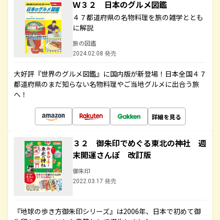
Ｗ３２ 日本のグルメ図鑑
４７都道府県の名物料理を旅の雑学ととも
に解説
旅の図鑑
2024.02.08 発売
大好評『世界のグルメ図鑑』に国内版が新登場！日本全国４７
都道府県のまだ知らない名物料理やご当地グルメに出合う旅
へ！
詳細を見る
３２ 御朱印でめぐる東北の神社 週
末開運さんぽ 改訂版
御朱印
2022.03.17 発売
『地球の歩き方御朱印シリーズ』は2006年、日本で初めて御