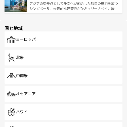
が待っている。親しみやすいタイの人々、仏教を中心とし
ており、効率よく見どころを回れるのも魅力。息をのむよ
アジアの交差点として多文化が融合した独自の魅力を放つ
た文化、そして多様な観光資源が、訪れる旅人を魅了し続
うな絶景から文化的な体験まで、香港を存分に楽しみ尽く
シンガポール。未来的な建築物が並ぶマリーナベイ、歴史
ける。 なお、新着のタイ情報は
コンテンツ一覧
を参照して
そう。 なお、新着の香港情報は
コンテンツ一覧
を参照して
と伝統を感じられるエスニックタウン、多数の緑豊かな公
ほしい。
ほしい。
園や自然保護区など、自然が調和した近代的な景観と文化
の多様性あふれるカラフルな町は、どこを歩いても新しい
国と地域
発見がある。さらに、治安のよさや充実した公共交通機関
も、旅行者にとっては魅力的なポイント。グルメも豊富
で、ホーカーズは地元の風情を楽しめる外せないスポット
ヨーロッパ
だ。訪れる人を飽きさせないシンガポールで、多様な魅力
を体感しよう。 なお、新着のシンガポール情報は
コンテン
ツ一覧
を参照してほしい。
北米
中南米
オセアニア
ハワイ