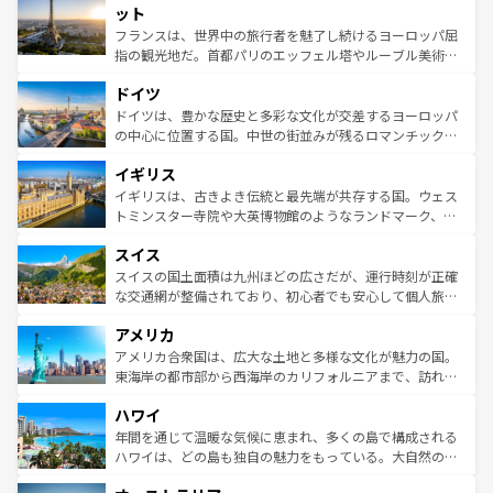
なお、新着のイタリア情報は
コンテンツ一覧
を参照してほ
れる闘牛、そして美味しいタパスが生活の一部となってい
ット
しい。
る。首都マドリードの洗練された雰囲気や、バルセロナの
フランスは、世界中の旅行者を魅了し続けるヨーロッパ屈
アートに溢れた街角から、地方では古代ローマ遺跡や中世
指の観光地だ。首都パリのエッフェル塔やルーブル美術館
の城塞都市、穏やかなビーチリゾートまで多彩な表情を見
といった象徴的なスポットから、田舎町の古風な美しさま
せる。地方によって風土や気候が異なるスペインはその個
ドイツ
で、幅広い魅力が詰まっている。華麗な宮殿、歴史的な大
性で訪れる人を魅了する。 なお、新着のスペイン情報は
コ
聖堂、美しいビーチ、そして豊かな自然が、訪れる者を心
ドイツは、豊かな歴史と多彩な文化が交差するヨーロッパ
ンテンツ一覧
を参照してほしい。
から魅了する。また、フランスは美食の国としても知ら
の中心に位置する国。中世の街並みが残るロマンチック街
れ、フランス料理はユネスコ無形文化遺産にも登録されて
道から、未来を先取りするようなモダンな都市まで多様な
イギリス
いる。シャンパンの発祥地であるランス、プロヴァンスの
顔を持つこの国は、どこを歩いても飽きることがない。ベ
香り高いラベンダー畑など、多彩な楽しみ方が可能だ。さ
ルリンの文化的活気、バイエルン州のアルプスの絶景、そ
イギリスは、古きよき伝統と最先端が共存する国。ウェス
らに、パリ以外の地域にも魅力が溢れており、どの街角に
してライン川沿いのワイン畑といった風景は必見。ビール
トミンスター寺院や大英博物館のようなランドマーク、歴
も豊かな歴史と文化が息づいている。パリ以外の個性あふ
とソーセージを味わいながら地元の人と過ごす楽しい時間
史ある大学都市、美しい丘陵地帯や牧歌的な風景など、エ
れる地方に足を運ぶとそれぞれで全く異なる文化を体験で
スイス
は、お酒好きな人にはぜひ体験してほしい。 なお、新着の
リアごとに異なる魅力がある。また、優雅なアフタヌーン
きるだろう。 なお、新着のフランス情報は
コンテンツ一覧
ドイツ情報は
コンテンツ一覧
を参照してほしい。
ティー、ビール好きにはたまらない英国パブ、サッカー観
スイスの国土面積は九州ほどの広さだが、運行時刻が正確
を参照してほしい。
戦など、本場だからこそできる体験も豊富。イギリスを旅
な交通網が整備されており、初心者でも安心して個人旅行
して楽しみつくそう。 なお、新着のイギリス情報は
コンテ
を楽しめる。日本同様に時刻表どおりの旅が可能だ。中世
アメリカ
ンツ一覧
を参照してほしい。
の建物がそのまま残る町や、スイスならではのユニークな
博物館もあり、アルプス観光だけでなく町歩きも満喫する
アメリカ合衆国は、広大な土地と多様な文化が魅力の国。
ことができる。国民の所得が高いため物価も高いが、旅行
東海岸の都市部から西海岸のカリフォルニアまで、訪れる
者向けの交通パス提供のサービスもあり、うまく活用すれ
場所ごとに異なる風景と体験が待っている。ニューヨーク
ハワイ
ば市内交通費無料で観光を楽しむこともできる。 なお、新
のような巨大都市は、観光、ショッピング、エンターテイ
着のスイス情報は
コンテンツ一覧
を参照してほしい。
ンメントが詰まった刺激的なスポットだ。一方、アメリカ
年間を通じて温暖な気候に恵まれ、多くの島で構成される
西部には大自然が広がり、グランドキャニオンやイエロー
ハワイは、どの島も独自の魅力をもっている。大自然の神
ストーン国立公園といった絶景が堪能できる。さらに、南
秘を感じたいなら、火山が生み出した壮大な景観を誇るハ