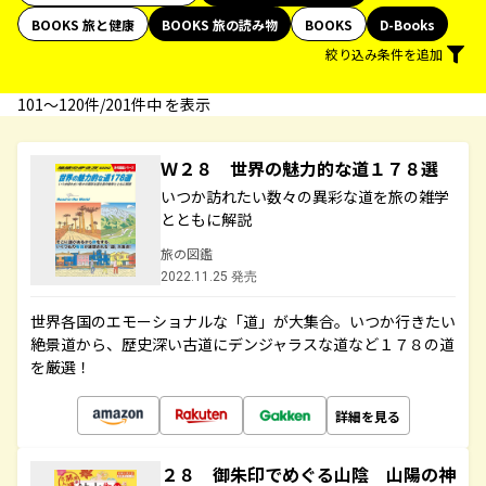
BOOKS 旅と健康
BOOKS 旅の読み物
BOOKS
D-Books
絞り込み条件を追加
101〜120件/201件中 を表示
Ｗ２８ 世界の魅力的な道１７８選
いつか訪れたい数々の異彩な道を旅の雑学
とともに解説
旅の図鑑
2022.11.25 発売
世界各国のエモーショナルな「道」が大集合。いつか行きたい
絶景道から、歴史深い古道にデンジャラスな道など１７８の道
を厳選！
詳細を見る
２８ 御朱印でめぐる山陰 山陽の神