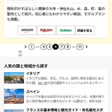
御朱印がすばらしい関東のお寺・神社を山、水、森、町、島の
聖地として紹介。初心者にもわかりやすい解説、モデルプラン
も満載。
詳細を見る
…
…
1
4
5
6
7
8
11
AD
AD
人気の国と地域から探す
イタリア
イタリアは歴史、文化、グルメ、自然と多彩な魅力にあふ
れた国。
ローマ
の古代遺跡やフィレンツェのルネッサンス
美術、ヴェネツィアの運河など、歴史あるスポットはもち
スペイン
ろん、トスカーナの美しい田園風景やアマルフィ海岸の絶
景など、自然景観も見逃せない。観光の合間には、本場の
イベリア半島のほぼ80％を占めるスペインは、太陽が降り
ピザやパスタなど、絶品のイタリア料理を堪能することも
注ぐ地中海沿岸から雄大なピレネー山脈まで、多彩な自然
できる。朝目覚めてから夜眠るまで、すべての瞬間を楽し
と文化が詰まったヨーロッパ屈指の旅行先だ。多様な地域
フランスの基本情報と観光ガイド・有名観光スポ
ませてくれるイタリアで、忘れられない旅をしてみよう！
文化が根付くこの国では、情熱的なフラメンコ、熱気あふ