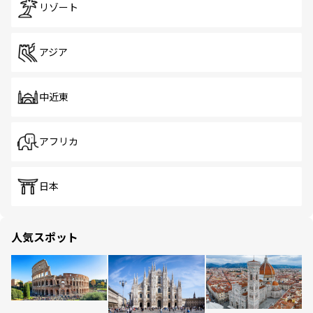
リゾート
アジア
中近東
アフリカ
日本
人気スポット