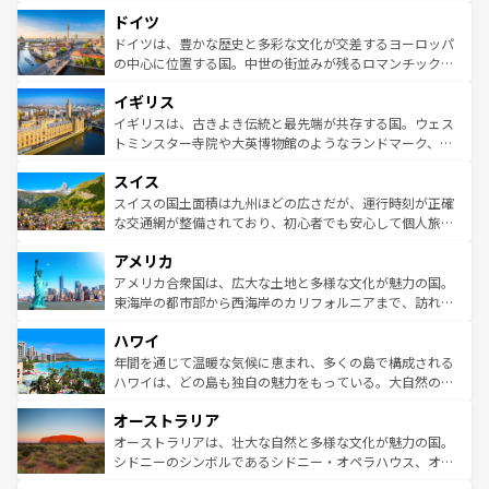
といった象徴的なスポットから、田舎町の古風な美しさま
せる。地方によって風土や気候が異なるスペインはその個
ドイツ
で、幅広い魅力が詰まっている。華麗な宮殿、歴史的な大
性で訪れる人を魅了する。 なお、新着のスペイン情報は
コ
聖堂、美しいビーチ、そして豊かな自然が、訪れる者を心
ドイツは、豊かな歴史と多彩な文化が交差するヨーロッパ
ンテンツ一覧
を参照してほしい。
から魅了する。また、フランスは美食の国としても知ら
の中心に位置する国。中世の街並みが残るロマンチック街
れ、フランス料理はユネスコ無形文化遺産にも登録されて
道から、未来を先取りするようなモダンな都市まで多様な
イギリス
いる。シャンパンの発祥地であるランス、プロヴァンスの
顔を持つこの国は、どこを歩いても飽きることがない。ベ
香り高いラベンダー畑など、多彩な楽しみ方が可能だ。さ
ルリンの文化的活気、バイエルン州のアルプスの絶景、そ
イギリスは、古きよき伝統と最先端が共存する国。ウェス
らに、パリ以外の地域にも魅力が溢れており、どの街角に
してライン川沿いのワイン畑といった風景は必見。ビール
トミンスター寺院や大英博物館のようなランドマーク、歴
も豊かな歴史と文化が息づいている。パリ以外の個性あふ
とソーセージを味わいながら地元の人と過ごす楽しい時間
史ある大学都市、美しい丘陵地帯や牧歌的な風景など、エ
れる地方に足を運ぶとそれぞれで全く異なる文化を体験で
スイス
は、お酒好きな人にはぜひ体験してほしい。 なお、新着の
リアごとに異なる魅力がある。また、優雅なアフタヌーン
きるだろう。 なお、新着のフランス情報は
コンテンツ一覧
ドイツ情報は
コンテンツ一覧
を参照してほしい。
ティー、ビール好きにはたまらない英国パブ、サッカー観
スイスの国土面積は九州ほどの広さだが、運行時刻が正確
を参照してほしい。
戦など、本場だからこそできる体験も豊富。イギリスを旅
な交通網が整備されており、初心者でも安心して個人旅行
して楽しみつくそう。 なお、新着のイギリス情報は
コンテ
を楽しめる。日本同様に時刻表どおりの旅が可能だ。中世
アメリカ
ンツ一覧
を参照してほしい。
の建物がそのまま残る町や、スイスならではのユニークな
博物館もあり、アルプス観光だけでなく町歩きも満喫する
アメリカ合衆国は、広大な土地と多様な文化が魅力の国。
ことができる。国民の所得が高いため物価も高いが、旅行
東海岸の都市部から西海岸のカリフォルニアまで、訪れる
者向けの交通パス提供のサービスもあり、うまく活用すれ
場所ごとに異なる風景と体験が待っている。ニューヨーク
ハワイ
ば市内交通費無料で観光を楽しむこともできる。 なお、新
のような巨大都市は、観光、ショッピング、エンターテイ
着のスイス情報は
コンテンツ一覧
を参照してほしい。
ンメントが詰まった刺激的なスポットだ。一方、アメリカ
年間を通じて温暖な気候に恵まれ、多くの島で構成される
西部には大自然が広がり、グランドキャニオンやイエロー
ハワイは、どの島も独自の魅力をもっている。大自然の神
ストーン国立公園といった絶景が堪能できる。さらに、南
秘を感じたいなら、火山が生み出した壮大な景観を誇るハ
オーストラリア
部のニューオーリンズでは、音楽と美食が融合した独特の
ワイ島は見逃せない。また、定番の観光地といえばオアフ
文化が魅力。旅行者はアメリカの各地域で異なる魅力を楽
島だが、静かな自然を求めるならマウイ島やカウアイ島が
オーストラリアは、壮大な自然と多様な文化が魅力の国。
しみながら、その多様性と豊かな歴史を感じることができ
おすすめ。エメラルドグリーンに輝く海をはじめ、豊かな
シドニーのシンボルであるシドニー・オペラハウス、オー
るだろう。車でのロードトリップや列車の旅も、アメリカ
文化や歴史が息づいている。「アロハスピリット」と呼ば
ストラリア東海岸北部に広がる大サンゴ礁地帯グレートバ