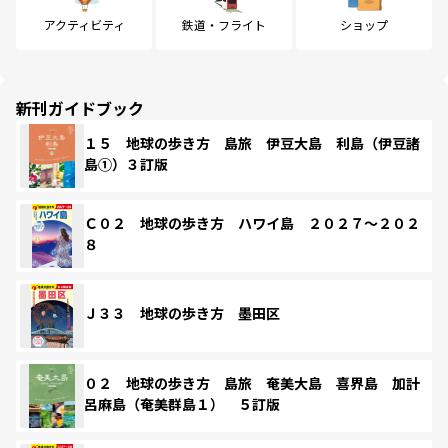
アクティビティ
鉄道・フライト
ショップ
新刊ガイドブック
１５ 地球の歩き方 島旅 伊豆大島 利島（伊豆諸
島①）３訂版
Ｃ０２ 地球の歩き方 ハワイ島 ２０２７～２０２
８
Ｊ３３ 地球の歩き方 墨田区
０２ 地球の歩き方 島旅 奄美大島 喜界島 加計
呂麻島（奄美群島１） ５訂版