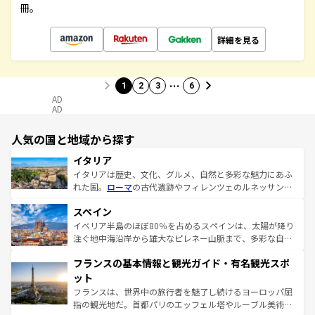
冊。
詳細を見る
…
1
2
3
6
AD
AD
人気の国と地域から探す
イタリア
イタリアは歴史、文化、グルメ、自然と多彩な魅力にあふ
れた国。
ローマ
の古代遺跡やフィレンツェのルネッサンス
美術、ヴェネツィアの運河など、歴史あるスポットはもち
スペイン
ろん、トスカーナの美しい田園風景やアマルフィ海岸の絶
景など、自然景観も見逃せない。観光の合間には、本場の
イベリア半島のほぼ80％を占めるスペインは、太陽が降り
ピザやパスタなど、絶品のイタリア料理を堪能することも
注ぐ地中海沿岸から雄大なピレネー山脈まで、多彩な自然
できる。朝目覚めてから夜眠るまで、すべての瞬間を楽し
と文化が詰まったヨーロッパ屈指の旅行先だ。多様な地域
フランスの基本情報と観光ガイド・有名観光スポ
ませてくれるイタリアで、忘れられない旅をしてみよう！
文化が根付くこの国では、情熱的なフラメンコ、熱気あふ
なお、新着のイタリア情報は
コンテンツ一覧
を参照してほ
れる闘牛、そして美味しいタパスが生活の一部となってい
ット
しい。
る。首都マドリードの洗練された雰囲気や、バルセロナの
フランスは、世界中の旅行者を魅了し続けるヨーロッパ屈
アートに溢れた街角から、地方では古代ローマ遺跡や中世
指の観光地だ。首都パリのエッフェル塔やルーブル美術館
の城塞都市、穏やかなビーチリゾートまで多彩な表情を見