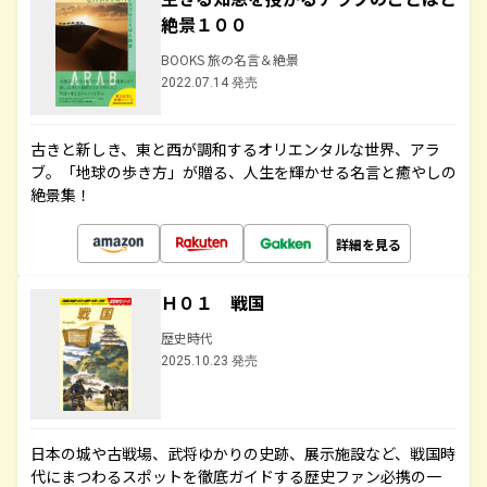
絶景１００
BOOKS 旅の名言＆絶景
2022.07.14 発売
古きと新しき、東と西が調和するオリエンタルな世界、アラ
ブ。「地球の歩き方」が贈る、人生を輝かせる名言と癒やしの
絶景集！
詳細を見る
Ｈ０１ 戦国
歴史時代
2025.10.23 発売
日本の城や古戦場、武将ゆかりの史跡、展示施設など、戦国時
代にまつわるスポットを徹底ガイドする歴史ファン必携の一