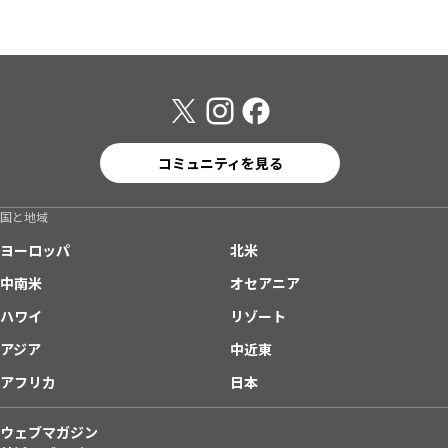
コミュニティを見る
国と地域
ヨーロッパ
北米
中南米
オセアニア
ハワイ
リゾート
アジア
中近東
アフリカ
日本
ウェブマガジン