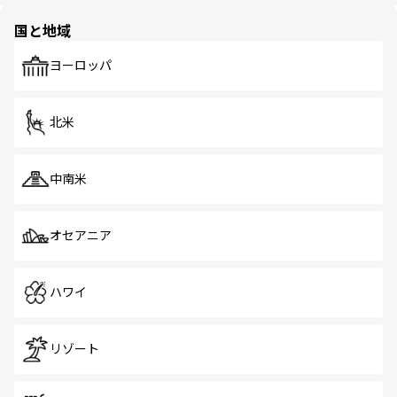
園や自然保護区など、自然が調和した近代的な景観と文化
の多様性あふれるカラフルな町は、どこを歩いても新しい
国と地域
発見がある。さらに、治安のよさや充実した公共交通機関
も、旅行者にとっては魅力的なポイント。グルメも豊富
で、ホーカーズは地元の風情を楽しめる外せないスポット
ヨーロッパ
だ。訪れる人を飽きさせないシンガポールで、多様な魅力
を体感しよう。 なお、新着のシンガポール情報は
コンテン
ツ一覧
を参照してほしい。
北米
中南米
オセアニア
ハワイ
リゾート