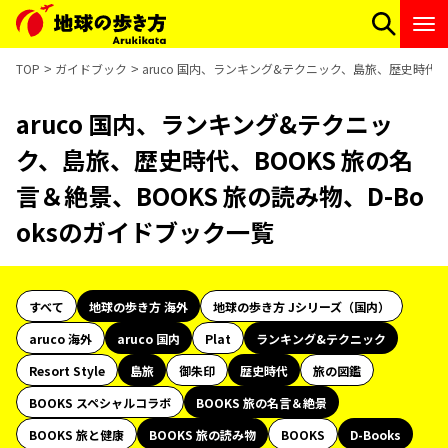
TOP
ガイドブック
aruco 国内、ランキング&テクニック、島旅、歴史時代、B
aruco 国内、ランキング&テクニッ
ク、島旅、歴史時代、BOOKS 旅の名
言＆絶景、BOOKS 旅の読み物、D-Bo
oksのガイドブック一覧
すべて
地球の歩き方 海外
地球の歩き方 Jシリーズ（国内）
aruco 海外
aruco 国内
Plat
ランキング&テクニック
Resort Style
島旅
御朱印
歴史時代
旅の図鑑
BOOKS スペシャルコラボ
BOOKS 旅の名言＆絶景
BOOKS 旅と健康
BOOKS 旅の読み物
BOOKS
D-Books