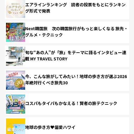
エアラインランキング 読者の投票をもとにランキン
グ形式で発表
Next韓国旅 次の韓国旅行がもっと楽しくなる 旅先・
グルメ・テクニック
旬な“あの人”が「旅」をテーマに語るインタビュー連
載 MY TRAVEL STORY
今、こんな旅がしてみたい！地球の歩き方が選ぶ2026
年絶対行くべき旅先30
コスパもタイパもかなえる！賢者の旅テクニック
地球の歩き方♥偏愛ハワイ