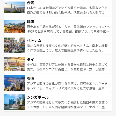
ならではの贅沢な旅のスタイルだ。 なお、新着のアメリカ
台湾
れるおもてなしの心で訪れる人々を迎えてくれるハワイの
リアリーフや大陸中央部にそびえるウルル（エアーズロッ
情報は
コンテンツ一覧
を参照してほしい。
人々、おいしいローカルフードやハワイアンミュージッ
ク）、タスマニアの美しい原生林やケアンズの熱帯雨林な
日本から約４時間ほどでたどり着く台湾は、多彩な文化と
ク、伝統的なフラダンスなど、すべてがハワイの魅力を彩
ど、見どころがたくさん。また、カフェやワイン、オージ
自然が織りなす魅力的な観光地。活気あふれる大都市の台
っている。訪れるたびに新しい発見と感動が待っているハ
ービーフなどの食文化も豊かで、美味しいものであふれて
北やノスタルジックな町並みが人気な九份（ジォウフェ
ワイを、存分に味わってほしい。 なお、新着のハワイ情報
韓国
いる。アクティビティも充実しており、サーフィンやダイ
ン）、静ひつな山岳地帯である台湾東部など、都市の喧騒
は
コンテンツ一覧
を参照してほしい。
ビング、ハイキングなど、アウトドア好きにはたまらな
と山間の静けさが共存しており、訪れる人に新しい発見と
歴史ある王朝文化が残る一方で、最先端のファッションやK
い。オーストラリアの多彩な魅力を存分に味わいつくそ
驚きをもたらしてくれる。また、奥深い台湾の食文化も魅
-POPで世界を席巻している韓国。首都ソウルの宮殿や伝統
う。 なお、新着のオーストラリア情報は
コンテンツ一覧
を
力で、夜市などの屋台グルメから高級料理、ヘルシーで美
家屋が並ぶエリアでは韓国の歴史と文化に浸ることがで
参照してほしい。
ベトナム
容にもいいと評判のスイーツなど、バラエティ豊かな料理
き、地方に足を延ばせば四季折々の自然美を楽しむことが
が味わえる。 なお、新着の台湾情報は
コンテンツ一覧
を参
できる。そして、キムチや焼肉、絶品のストリートフード
豊かな自然と多様な文化が魅力的なベトナム。南北に細長
照してほしい。
まで、さまざまな韓国料理が待っている。夜には、韓国な
く伸びる国土には、広大な田園風景や青々とした山々、世
らではのナイトライフも堪能できる。あたたかいホスピタ
界遺産に登録された壮大な自然景観が点在し、都市部では
タイ
リティに包まれながら、韓国の多彩な魅力を心ゆくまで味
急速な発展と共に伝統が息づく。ハノイの古い町並みやホ
わってみてほしい。 なお、新着の韓国情報は
コンテンツ一
ーチミン市のフランス統治時代の建物も、独特の雰囲気を
タイは、東南アジアに位置する豊かな自然と歴史が息づく
覧
を参照してほしい。
醸し出している。また、バラエティの豊かさとおいしさで
国だ。首都バンコクは高層ビルが立ち並ぶ一方、伝統的な
世界中の食通を魅了してやまないベトナム料理も魅力のひ
寺院や市場がいたるところに点在し、古きよき文化と現代
香港
とつ。フォーやバインミー、ベトナムコーヒーなどは、ぜ
の活気が交差している。北部ではチェンマイなどの山岳地
ひ現地で味わいたい。どの地域を訪れてもあたたかい人々
帯で自然と触れ合い、南部ではプーケットやクラビの美し
アジアと西洋の文化が交わる香港は、特有のエネルギーを
が旅行者を迎えてくれるので、きっと忘れられない旅にな
いビーチでリゾート気分を楽しむことができる。タイ料理
もっている。ヴィクトリア湾に広がる壮大な景色、近未来
るはずだ。 なお、新着のベトナム情報は
コンテンツ一覧
を
は世界的に有名で、屋台から高級レストランまで味覚を刺
的なアートスポット、そして歴史と現代が融合した町並
参照してほしい。
シンガポール
激する。気候は一年中温暖で、どの季節にも異なる楽しみ
み、どこを訪れても感動するはず。観光スポットが密集し
が待っている。親しみやすいタイの人々、仏教を中心とし
ており、効率よく見どころを回れるのも魅力。息をのむよ
アジアの交差点として多文化が融合した独自の魅力を放つ
た文化、そして多様な観光資源が、訪れる旅人を魅了し続
うな絶景から文化的な体験まで、香港を存分に楽しみ尽く
シンガポール。未来的な建築物が並ぶマリーナベイ、歴史
ける。 なお、新着のタイ情報は
コンテンツ一覧
を参照して
そう。 なお、新着の香港情報は
コンテンツ一覧
を参照して
と伝統を感じられるエスニックタウン、多数の緑豊かな公
ほしい。
ほしい。