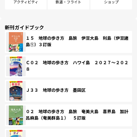
アクティビティ
鉄道・フライト
ショップ
新刊ガイドブック
１５ 地球の歩き方 島旅 伊豆大島 利島（伊豆諸
島①）３訂版
Ｃ０２ 地球の歩き方 ハワイ島 ２０２７～２０２
８
Ｊ３３ 地球の歩き方 墨田区
０２ 地球の歩き方 島旅 奄美大島 喜界島 加計
呂麻島（奄美群島１） ５訂版