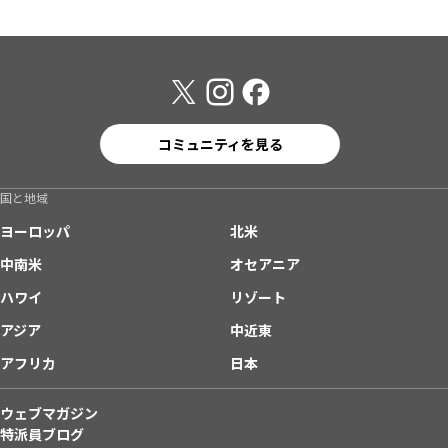
コミュニティを見る
国と地域
ヨーロッパ
北米
中南米
オセアニア
ハワイ
リゾート
アジア
中近東
アフリカ
日本
ウェブマガジン
特派員ブログ