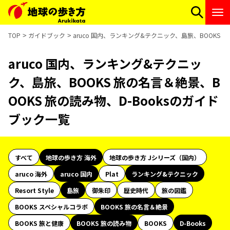
TOP
ガイドブック
aruco 国内、ランキング&テクニック、島旅、BOOKS 
aruco 国内、ランキング&テクニッ
ク、島旅、BOOKS 旅の名言＆絶景、B
OOKS 旅の読み物、D-Booksのガイド
ブック一覧
すべて
地球の歩き方 海外
地球の歩き方 Jシリーズ（国内）
aruco 海外
aruco 国内
Plat
ランキング&テクニック
Resort Style
島旅
御朱印
歴史時代
旅の図鑑
BOOKS スペシャルコラボ
BOOKS 旅の名言＆絶景
BOOKS 旅と健康
BOOKS 旅の読み物
BOOKS
D-Books