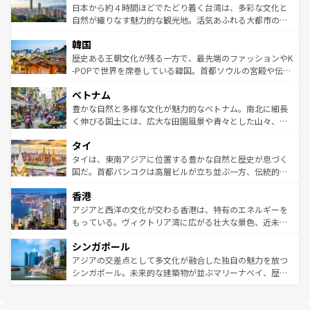
情報は
コンテンツ一覧
を参照してほしい。
人々、おいしいローカルフードやハワイアンミュージッ
ク）、タスマニアの美しい原生林やケアンズの熱帯雨林な
日本から約４時間ほどでたどり着く台湾は、多彩な文化と
ク、伝統的なフラダンスなど、すべてがハワイの魅力を彩
ど、見どころがたくさん。また、カフェやワイン、オージ
自然が織りなす魅力的な観光地。活気あふれる大都市の台
っている。訪れるたびに新しい発見と感動が待っているハ
ービーフなどの食文化も豊かで、美味しいものであふれて
北やノスタルジックな町並みが人気な九份（ジォウフェ
ワイを、存分に味わってほしい。 なお、新着のハワイ情報
韓国
いる。アクティビティも充実しており、サーフィンやダイ
ン）、静ひつな山岳地帯である台湾東部など、都市の喧騒
は
コンテンツ一覧
を参照してほしい。
ビング、ハイキングなど、アウトドア好きにはたまらな
と山間の静けさが共存しており、訪れる人に新しい発見と
歴史ある王朝文化が残る一方で、最先端のファッションやK
い。オーストラリアの多彩な魅力を存分に味わいつくそ
驚きをもたらしてくれる。また、奥深い台湾の食文化も魅
-POPで世界を席巻している韓国。首都ソウルの宮殿や伝統
う。 なお、新着のオーストラリア情報は
コンテンツ一覧
を
力で、夜市などの屋台グルメから高級料理、ヘルシーで美
家屋が並ぶエリアでは韓国の歴史と文化に浸ることがで
参照してほしい。
ベトナム
容にもいいと評判のスイーツなど、バラエティ豊かな料理
き、地方に足を延ばせば四季折々の自然美を楽しむことが
が味わえる。 なお、新着の台湾情報は
コンテンツ一覧
を参
できる。そして、キムチや焼肉、絶品のストリートフード
豊かな自然と多様な文化が魅力的なベトナム。南北に細長
照してほしい。
まで、さまざまな韓国料理が待っている。夜には、韓国な
く伸びる国土には、広大な田園風景や青々とした山々、世
らではのナイトライフも堪能できる。あたたかいホスピタ
界遺産に登録された壮大な自然景観が点在し、都市部では
タイ
リティに包まれながら、韓国の多彩な魅力を心ゆくまで味
急速な発展と共に伝統が息づく。ハノイの古い町並みやホ
わってみてほしい。 なお、新着の韓国情報は
コンテンツ一
ーチミン市のフランス統治時代の建物も、独特の雰囲気を
タイは、東南アジアに位置する豊かな自然と歴史が息づく
覧
を参照してほしい。
醸し出している。また、バラエティの豊かさとおいしさで
国だ。首都バンコクは高層ビルが立ち並ぶ一方、伝統的な
世界中の食通を魅了してやまないベトナム料理も魅力のひ
寺院や市場がいたるところに点在し、古きよき文化と現代
香港
とつ。フォーやバインミー、ベトナムコーヒーなどは、ぜ
の活気が交差している。北部ではチェンマイなどの山岳地
ひ現地で味わいたい。どの地域を訪れてもあたたかい人々
帯で自然と触れ合い、南部ではプーケットやクラビの美し
アジアと西洋の文化が交わる香港は、特有のエネルギーを
が旅行者を迎えてくれるので、きっと忘れられない旅にな
いビーチでリゾート気分を楽しむことができる。タイ料理
もっている。ヴィクトリア湾に広がる壮大な景色、近未来
るはずだ。 なお、新着のベトナム情報は
コンテンツ一覧
を
は世界的に有名で、屋台から高級レストランまで味覚を刺
的なアートスポット、そして歴史と現代が融合した町並
参照してほしい。
シンガポール
激する。気候は一年中温暖で、どの季節にも異なる楽しみ
み、どこを訪れても感動するはず。観光スポットが密集し
が待っている。親しみやすいタイの人々、仏教を中心とし
ており、効率よく見どころを回れるのも魅力。息をのむよ
アジアの交差点として多文化が融合した独自の魅力を放つ
た文化、そして多様な観光資源が、訪れる旅人を魅了し続
うな絶景から文化的な体験まで、香港を存分に楽しみ尽く
シンガポール。未来的な建築物が並ぶマリーナベイ、歴史
ける。 なお、新着のタイ情報は
コンテンツ一覧
を参照して
そう。 なお、新着の香港情報は
コンテンツ一覧
を参照して
と伝統を感じられるエスニックタウン、多数の緑豊かな公
ほしい。
ほしい。
園や自然保護区など、自然が調和した近代的な景観と文化
の多様性あふれるカラフルな町は、どこを歩いても新しい