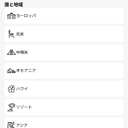
国と地域
発見がある。さらに、治安のよさや充実した公共交通機関
も、旅行者にとっては魅力的なポイント。グルメも豊富
で、ホーカーズは地元の風情を楽しめる外せないスポット
ヨーロッパ
だ。訪れる人を飽きさせないシンガポールで、多様な魅力
を体感しよう。 なお、新着のシンガポール情報は
コンテン
ツ一覧
を参照してほしい。
北米
中南米
オセアニア
ハワイ
リゾート
アジア