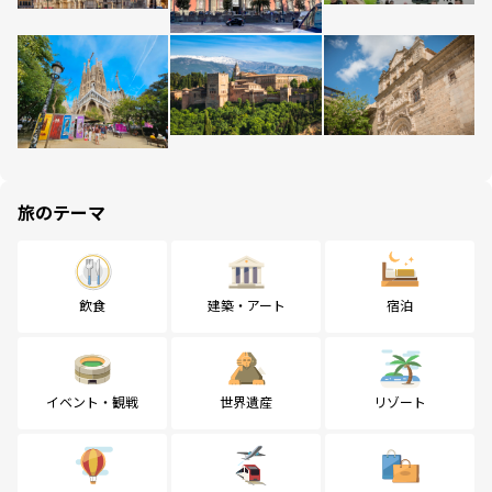
旅のテーマ
飲食
建築・アート
宿泊
イベント・観戦
世界遺産
リゾート