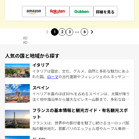
詳細を見る
…
1
2
3
6
AD
AD
人気の国と地域から探す
イタリア
イタリアは歴史、文化、グルメ、自然と多彩な魅力にあふ
れた国。
ローマ
の古代遺跡やフィレンツェのルネッサンス
美術、ヴェネツィアの運河など、歴史あるスポットはもち
スペイン
ろん、トスカーナの美しい田園風景やアマルフィ海岸の絶
景など、自然景観も見逃せない。観光の合間には、本場の
イベリア半島のほぼ80％を占めるスペインは、太陽が降り
ピザやパスタなど、絶品のイタリア料理を堪能することも
注ぐ地中海沿岸から雄大なピレネー山脈まで、多彩な自然
できる。朝目覚めてから夜眠るまで、すべての瞬間を楽し
と文化が詰まったヨーロッパ屈指の旅行先だ。多様な地域
フランスの基本情報と観光ガイド・有名観光スポ
ませてくれるイタリアで、忘れられない旅をしてみよう！
文化が根付くこの国では、情熱的なフラメンコ、熱気あふ
なお、新着のイタリア情報は
コンテンツ一覧
を参照してほ
れる闘牛、そして美味しいタパスが生活の一部となってい
ット
しい。
る。首都マドリードの洗練された雰囲気や、バルセロナの
フランスは、世界中の旅行者を魅了し続けるヨーロッパ屈
アートに溢れた街角から、地方では古代ローマ遺跡や中世
指の観光地だ。首都パリのエッフェル塔やルーブル美術館
の城塞都市、穏やかなビーチリゾートまで多彩な表情を見
といった象徴的なスポットから、田舎町の古風な美しさま
せる。地方によって風土や気候が異なるスペインはその個