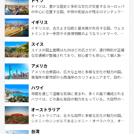
ドイツ
で、幅広い魅力が詰まっている。華麗な宮殿、歴史的な大
性で訪れる人を魅了する。 なお、新着のスペイン情報は
コ
聖堂、美しいビーチ、そして豊かな自然が、訪れる者を心
ドイツは、豊かな歴史と多彩な文化が交差するヨーロッパ
ンテンツ一覧
を参照してほしい。
から魅了する。また、フランスは美食の国としても知ら
の中心に位置する国。中世の街並みが残るロマンチック街
れ、フランス料理はユネスコ無形文化遺産にも登録されて
道から、未来を先取りするようなモダンな都市まで多様な
イギリス
いる。シャンパンの発祥地であるランス、プロヴァンスの
顔を持つこの国は、どこを歩いても飽きることがない。ベ
香り高いラベンダー畑など、多彩な楽しみ方が可能だ。さ
ルリンの文化的活気、バイエルン州のアルプスの絶景、そ
イギリスは、古きよき伝統と最先端が共存する国。ウェス
らに、パリ以外の地域にも魅力が溢れており、どの街角に
してライン川沿いのワイン畑といった風景は必見。ビール
トミンスター寺院や大英博物館のようなランドマーク、歴
も豊かな歴史と文化が息づいている。パリ以外の個性あふ
とソーセージを味わいながら地元の人と過ごす楽しい時間
史ある大学都市、美しい丘陵地帯や牧歌的な風景など、エ
れる地方に足を運ぶとそれぞれで全く異なる文化を体験で
スイス
は、お酒好きな人にはぜひ体験してほしい。 なお、新着の
リアごとに異なる魅力がある。また、優雅なアフタヌーン
きるだろう。 なお、新着のフランス情報は
コンテンツ一覧
ドイツ情報は
コンテンツ一覧
を参照してほしい。
ティー、ビール好きにはたまらない英国パブ、サッカー観
スイスの国土面積は九州ほどの広さだが、運行時刻が正確
を参照してほしい。
戦など、本場だからこそできる体験も豊富。イギリスを旅
な交通網が整備されており、初心者でも安心して個人旅行
して楽しみつくそう。 なお、新着のイギリス情報は
コンテ
を楽しめる。日本同様に時刻表どおりの旅が可能だ。中世
アメリカ
ンツ一覧
を参照してほしい。
の建物がそのまま残る町や、スイスならではのユニークな
博物館もあり、アルプス観光だけでなく町歩きも満喫する
アメリカ合衆国は、広大な土地と多様な文化が魅力の国。
ことができる。国民の所得が高いため物価も高いが、旅行
東海岸の都市部から西海岸のカリフォルニアまで、訪れる
者向けの交通パス提供のサービスもあり、うまく活用すれ
場所ごとに異なる風景と体験が待っている。ニューヨーク
ハワイ
ば市内交通費無料で観光を楽しむこともできる。 なお、新
のような巨大都市は、観光、ショッピング、エンターテイ
着のスイス情報は
コンテンツ一覧
を参照してほしい。
ンメントが詰まった刺激的なスポットだ。一方、アメリカ
年間を通じて温暖な気候に恵まれ、多くの島で構成される
西部には大自然が広がり、グランドキャニオンやイエロー
ハワイは、どの島も独自の魅力をもっている。大自然の神
ストーン国立公園といった絶景が堪能できる。さらに、南
秘を感じたいなら、火山が生み出した壮大な景観を誇るハ
オーストラリア
部のニューオーリンズでは、音楽と美食が融合した独特の
ワイ島は見逃せない。また、定番の観光地といえばオアフ
文化が魅力。旅行者はアメリカの各地域で異なる魅力を楽
島だが、静かな自然を求めるならマウイ島やカウアイ島が
オーストラリアは、壮大な自然と多様な文化が魅力の国。
しみながら、その多様性と豊かな歴史を感じることができ
おすすめ。エメラルドグリーンに輝く海をはじめ、豊かな
シドニーのシンボルであるシドニー・オペラハウス、オー
るだろう。車でのロードトリップや列車の旅も、アメリカ
文化や歴史が息づいている。「アロハスピリット」と呼ば
ストラリア東海岸北部に広がる大サンゴ礁地帯グレートバ
ならではの贅沢な旅のスタイルだ。 なお、新着のアメリカ
台湾
れるおもてなしの心で訪れる人々を迎えてくれるハワイの
リアリーフや大陸中央部にそびえるウルル（エアーズロッ