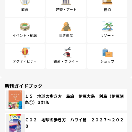
飲食
建築・アート
宿泊
イベント・観戦
世界遺産
リゾート
アクティビティ
鉄道・フライト
ショップ
新刊ガイドブック
１５ 地球の歩き方 島旅 伊豆大島 利島（伊豆諸
島①）３訂版
Ｃ０２ 地球の歩き方 ハワイ島 ２０２７～２０２
８