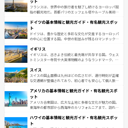
れる闘牛、そして美味しいタパスが生活の一部となってい
ット
る。首都マドリードの洗練された雰囲気や、バルセロナの
フランスは、世界中の旅行者を魅了し続けるヨーロッパ屈
アートに溢れた街角から、地方では古代ローマ遺跡や中世
指の観光地だ。首都パリのエッフェル塔やルーブル美術館
の城塞都市、穏やかなビーチリゾートまで多彩な表情を見
といった象徴的なスポットから、田舎町の古風な美しさま
せる。地方によって風土や気候が異なるスペインはその個
ドイツの基本情報と観光ガイド・有名観光スポッ
で、幅広い魅力が詰まっている。華麗な宮殿、歴史的な大
性で訪れる人を魅了する。 なお、新着のスペイン情報は
コ
聖堂、美しいビーチ、そして豊かな自然が、訪れる者を心
ト
ンテンツ一覧
を参照してほしい。
から魅了する。また、フランスは美食の国としても知ら
ドイツは、豊かな歴史と多彩な文化が交差するヨーロッパ
れ、フランス料理はユネスコ無形文化遺産にも登録されて
の中心に位置する国。中世の街並みが残るロマンチック街
いる。シャンパンの発祥地であるランス、プロヴァンスの
道から、未来を先取りするようなモダンな都市まで多様な
香り高いラベンダー畑など、多彩な楽しみ方が可能だ。さ
イギリス
顔を持つこの国は、どこを歩いても飽きることがない。ベ
らに、パリ以外の地域にも魅力が溢れており、どの街角に
ルリンの文化的活気、バイエルン州のアルプスの絶景、そ
イギリスは、古きよき伝統と最先端が共存する国。ウェス
も豊かな歴史と文化が息づいている。パリ以外の個性あふ
してライン川沿いのワイン畑といった風景は必見。ビール
トミンスター寺院や大英博物館のようなランドマーク、歴
れる地方に足を運ぶとそれぞれで全く異なる文化を体験で
とソーセージを味わいながら地元の人と過ごす楽しい時間
史ある大学都市、美しい丘陵地帯や牧歌的な風景など、エ
きるだろう。 なお、新着のフランス情報は
コンテンツ一覧
スイス
は、お酒好きな人にはぜひ体験してほしい。 なお、新着の
リアごとに異なる魅力がある。また、優雅なアフタヌーン
を参照してほしい。
ドイツ情報は
コンテンツ一覧
を参照してほしい。
ティー、ビール好きにはたまらない英国パブ、サッカー観
スイスの国土面積は九州ほどの広さだが、運行時刻が正確
戦など、本場だからこそできる体験も豊富。イギリスを旅
な交通網が整備されており、初心者でも安心して個人旅行
して楽しみつくそう。 なお、新着のイギリス情報は
コンテ
を楽しめる。日本同様に時刻表どおりの旅が可能だ。中世
アメリカの基本情報と観光ガイド・有名観光スポ
ンツ一覧
を参照してほしい。
の建物がそのまま残る町や、スイスならではのユニークな
博物館もあり、アルプス観光だけでなく町歩きも満喫する
ット
ことができる。国民の所得が高いため物価も高いが、旅行
アメリカ合衆国は、広大な土地と多様な文化が魅力の国。
者向けの交通パス提供のサービスもあり、うまく活用すれ
東海岸の都市部から西海岸のカリフォルニアまで、訪れる
ば市内交通費無料で観光を楽しむこともできる。 なお、新
場所ごとに異なる風景と体験が待っている。ニューヨーク
着のスイス情報は
コンテンツ一覧
を参照してほしい。
ハワイの基本情報と観光ガイド・有名観光スポッ
のような巨大都市は、観光、ショッピング、エンターテイ
ンメントが詰まった刺激的なスポットだ。一方、アメリカ
ト
西部には大自然が広がり、グランドキャニオンやイエロー