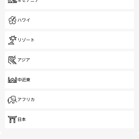
オセアニア
ハワイ
リゾート
アジア
中近東
アフリカ
日本