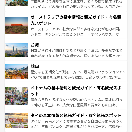
年間を通じて温暖な気候に恵まれ、多くの島で構成される
ストーン国立公園といった絶景が堪能できる。さらに、南
ハワイは、どの島も独自の魅力をもっている。大自然の神
部のニューオーリンズでは、音楽と美食が融合した独特の
秘を感じたいなら、火山が生み出した壮大な景観を誇るハ
文化が魅力。旅行者はアメリカの各地域で異なる魅力を楽
オーストラリアの基本情報と観光ガイド・有名観
ワイ島は見逃せない。また、定番の観光地といえばオアフ
しみながら、その多様性と豊かな歴史を感じることができ
島だが、静かな自然を求めるならマウイ島やカウアイ島が
光スポット
るだろう。車でのロードトリップや列車の旅も、アメリカ
おすすめ。エメラルドグリーンに輝く海をはじめ、豊かな
オーストラリアは、壮大な自然と多様な文化が魅力の国。
ならではの贅沢な旅のスタイルだ。 なお、新着のアメリカ
文化や歴史が息づいている。「アロハスピリット」と呼ば
シドニーのシンボルであるシドニー・オペラハウス、オー
情報は
コンテンツ一覧
を参照してほしい。
れるおもてなしの心で訪れる人々を迎えてくれるハワイの
ストラリア東海岸北部に広がる大サンゴ礁地帯グレートバ
人々、おいしいローカルフードやハワイアンミュージッ
台湾
リアリーフや大陸中央部にそびえるウルル（エアーズロッ
ク、伝統的なフラダンスなど、すべてがハワイの魅力を彩
ク）、タスマニアの美しい原生林やケアンズの熱帯雨林な
日本から約４時間ほどでたどり着く台湾は、多彩な文化と
っている。訪れるたびに新しい発見と感動が待っているハ
ど、見どころがたくさん。また、カフェやワイン、オージ
自然が織りなす魅力的な観光地。活気あふれる大都市の台
ワイを、存分に味わってほしい。 なお、新着のハワイ情報
ービーフなどの食文化も豊かで、美味しいものであふれて
北やノスタルジックな町並みが人気な九份（ジォウフェ
は
コンテンツ一覧
を参照してほしい。
韓国
いる。アクティビティも充実しており、サーフィンやダイ
ン）、静ひつな山岳地帯である台湾東部など、都市の喧騒
ビング、ハイキングなど、アウトドア好きにはたまらな
と山間の静けさが共存しており、訪れる人に新しい発見と
歴史ある王朝文化が残る一方で、最先端のファッションやK
い。オーストラリアの多彩な魅力を存分に味わいつくそ
驚きをもたらしてくれる。また、奥深い台湾の食文化も魅
-POPで世界を席巻している韓国。首都ソウルの宮殿や伝統
う。 なお、新着のオーストラリア情報は
コンテンツ一覧
を
力で、夜市などの屋台グルメから高級料理、ヘルシーで美
家屋が並ぶエリアでは韓国の歴史と文化に浸ることがで
参照してほしい。
ベトナムの基本情報と観光ガイド・有名観光スポ
容にもいいと評判のスイーツなど、バラエティ豊かな料理
き、地方に足を延ばせば四季折々の自然美を楽しむことが
が味わえる。 なお、新着の台湾情報は
コンテンツ一覧
を参
できる。そして、キムチや焼肉、絶品のストリートフード
ット
照してほしい。
まで、さまざまな韓国料理が待っている。夜には、韓国な
豊かな自然と多様な文化が魅力的なベトナム。南北に細長
らではのナイトライフも堪能できる。あたたかいホスピタ
く伸びる国土には、広大な田園風景や青々とした山々、世
リティに包まれながら、韓国の多彩な魅力を心ゆくまで味
界遺産に登録された壮大な自然景観が点在し、都市部では
わってみてほしい。 なお、新着の韓国情報は
コンテンツ一
タイの基本情報と観光ガイド・有名観光スポット
急速な発展と共に伝統が息づく。ハノイの古い町並みやホ
覧
を参照してほしい。
ーチミン市のフランス統治時代の建物も、独特の雰囲気を
タイは、東南アジアに位置する豊かな自然と歴史が息づく
醸し出している。また、バラエティの豊かさとおいしさで
国だ。首都バンコクは高層ビルが立ち並ぶ一方、伝統的な
世界中の食通を魅了してやまないベトナム料理も魅力のひ
寺院や市場がいたるところに点在し、古きよき文化と現代