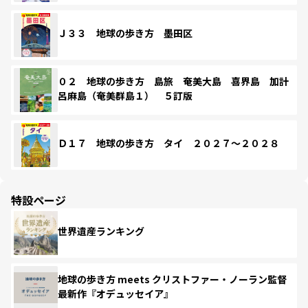
Ｊ３３ 地球の歩き方 墨田区
０２ 地球の歩き方 島旅 奄美大島 喜界島 加計
呂麻島（奄美群島１） ５訂版
Ｄ１７ 地球の歩き方 タイ ２０２７～２０２８
特設ページ
世界遺産ランキング
地球の歩き方 meets クリストファー・ノーラン監督
最新作『オデュッセイア』