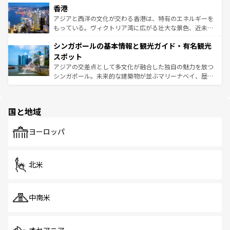
香港
とつ。フォーやバインミー、ベトナムコーヒーなどは、ぜ
の活気が交差している。北部ではチェンマイなどの山岳地
ひ現地で味わいたい。どの地域を訪れてもあたたかい人々
帯で自然と触れ合い、南部ではプーケットやクラビの美し
アジアと西洋の文化が交わる香港は、特有のエネルギーを
が旅行者を迎えてくれるので、きっと忘れられない旅にな
いビーチでリゾート気分を楽しむことができる。タイ料理
もっている。ヴィクトリア湾に広がる壮大な景色、近未来
るはずだ。 なお、新着のベトナム情報は
コンテンツ一覧
を
は世界的に有名で、屋台から高級レストランまで味覚を刺
的なアートスポット、そして歴史と現代が融合した町並
参照してほしい。
シンガポールの基本情報と観光ガイド・有名観光
激する。気候は一年中温暖で、どの季節にも異なる楽しみ
み、どこを訪れても感動するはず。観光スポットが密集し
が待っている。親しみやすいタイの人々、仏教を中心とし
ており、効率よく見どころを回れるのも魅力。息をのむよ
スポット
た文化、そして多様な観光資源が、訪れる旅人を魅了し続
うな絶景から文化的な体験まで、香港を存分に楽しみ尽く
アジアの交差点として多文化が融合した独自の魅力を放つ
ける。 なお、新着のタイ情報は
コンテンツ一覧
を参照して
そう。 なお、新着の香港情報は
コンテンツ一覧
を参照して
シンガポール。未来的な建築物が並ぶマリーナベイ、歴史
ほしい。
ほしい。
と伝統を感じられるエスニックタウン、多数の緑豊かな公
園や自然保護区など、自然が調和した近代的な景観と文化
の多様性あふれるカラフルな町は、どこを歩いても新しい
国と地域
発見がある。さらに、治安のよさや充実した公共交通機関
も、旅行者にとっては魅力的なポイント。グルメも豊富
で、ホーカーズは地元の風情を楽しめる外せないスポット
ヨーロッパ
だ。訪れる人を飽きさせないシンガポールで、多様な魅力
を体感しよう。 なお、新着のシンガポール情報は
コンテン
ツ一覧
を参照してほしい。
北米
中南米