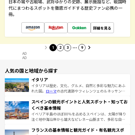
日本の城や古戦場、武将ゆかりの史跡、展示施設など、戦国時
代にまつわるスポットを徹底ガイドする歴史ファン必携の一
冊。
詳細を見る
…
1
2
3
9
AD
AD
人気の国と地域から探す
イタリア
イタリアは歴史、文化、グルメ、自然と多彩な魅力にあふ
れた国。
ローマ
の古代遺跡やフィレンツェのルネッサンス
美術、ヴェネツィアの運河など、歴史あるスポットはもち
スペインの観光ポイントと人気スポット・知ってお
ろん、トスカーナの美しい田園風景やアマルフィ海岸の絶
景など、自然景観も見逃せない。観光の合間には、本場の
くべき基本情報
ピザやパスタなど、絶品のイタリア料理を堪能することも
イベリア半島のほぼ80％を占めるスペインは、太陽が降り
できる。朝目覚めてから夜眠るまで、すべての瞬間を楽し
注ぐ地中海沿岸から雄大なピレネー山脈まで、多彩な自然
ませてくれるイタリアで、忘れられない旅をしてみよう！
と文化が詰まったヨーロッパ屈指の旅行先だ。多様な地域
なお、新着のイタリア情報は
コンテンツ一覧
を参照してほ
フランスの基本情報と観光ガイド・有名観光スポ
文化が根付くこの国では、情熱的なフラメンコ、熱気あふ
しい。