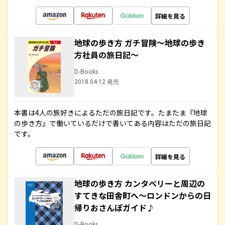
詳細を見る
地球の歩き方 ガチ冒険～地球の歩き
方社員の旅日記～
D-Books
2018.04.12 発売
本書は4人の旅好きによるただの旅日記です。たまたま『地球
の歩き方』で働いているだけで書いてある内容はただの旅日記
です。
詳細を見る
地球の歩き方 カンタベリーと周辺の
すてきな田舎町へ～ロンドンからの日
帰りおさんぽガイド♪
D-Books