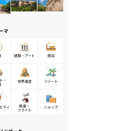
ーマ
食
建築・アート
宿泊
ト・
世界遺産
リゾート
戦
鉄道・
ビティ
ショップ
フライト