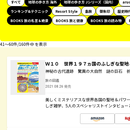
すべて
地球の歩き方 海外
地球の歩き方 Jシリーズ（国内）
aru
ランキング&テクニック
Resort Style
島旅
御朱印
歴史時
BOOKS 旅の名言＆絶景
BOOKS 旅と健康
BOOKS 旅の読み物
41〜60件/160件中 を表示
Ｗ１０ 世界１９７ヵ国のふしぎな聖
神秘の古代遺跡 驚異の大自然 謎の巨石 
旅の図鑑
2021.08.26 発売
美しくミステリアスな世界各国の聖地＆パワ
しぎ雑学、5人のスペシャリストインタビュー