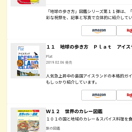
「地球の歩き方」図鑑シリーズ第１１弾は、
彩な祝祭を、記事と写真で立体的に紹介して
１１ 地球の歩き方 Ｐｌａｔ アイス
Plat
2019.02.06 発売
人気急上昇中の島国アイスランドの本格的ガ
もしっかり紹介しています。
Ｗ１２ 世界のカレー図鑑
１０１の国と地域のカレー＆スパイス料理を
旅の図鑑