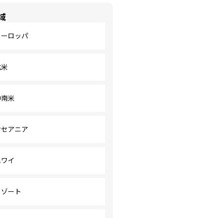
域
ヨーロッパ
北米
中南米
オセアニア
ハワイ
リゾート