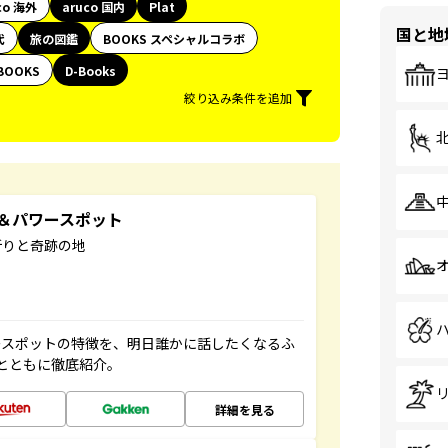
co 海外
aruco 国内
Plat
国と地
代
旅の図鑑
BOOKS スペシャルコラボ
BOOKS
D-Books
絞り込み条件を追加
地＆パワースポット
祈りと奇跡の地
ースポットの特徴を、明日誰かに話したくなるふ
とともに徹底紹介。
詳細を見る