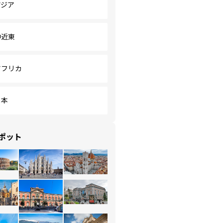
アジア
中近東
アフリカ
日本
ポット