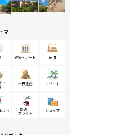
ーマ
食
建築・アート
宿泊
ト・
世界遺産
リゾート
戦
鉄道・
ビティ
ショップ
フライト