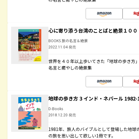
心に寄り添う台湾のことばと絶景１００
BOOKS 旅の名言＆絶景
2022.11.04 発売
世界を４０年以上歩いてきた「地球の歩き方
名言と癒やしの絶景集
地球の歩き方 3 インド・ネパール 1982
D-Books
2018.12.20 発売
1981年、旅人のバイブルとして登場した地
の旅を思い出して欲しい1冊です。