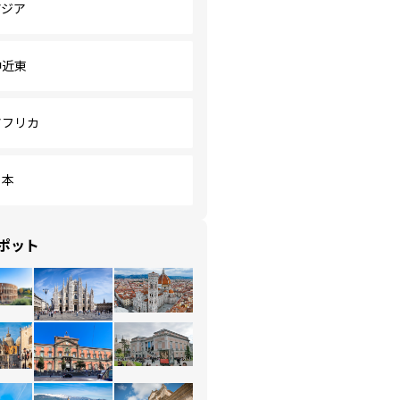
アジア
中近東
アフリカ
日本
ポット