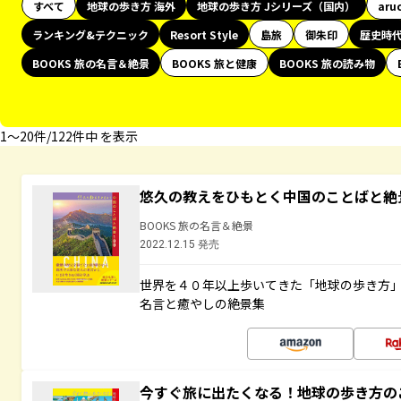
すべて
地球の歩き方 海外
地球の歩き方 Jシリーズ（国内）
aru
ランキング&テクニック
Resort Style
島旅
御朱印
歴史時
BOOKS 旅の名言＆絶景
BOOKS 旅と健康
BOOKS 旅の読み物
1〜20件/122件中 を表示
悠久の教えをひもとく中国のことばと絶
BOOKS 旅の名言＆絶景
2022.12.15 発売
世界を４０年以上歩いてきた「地球の歩き方
名言と癒やしの絶景集
今すぐ旅に出たくなる！地球の歩き方の