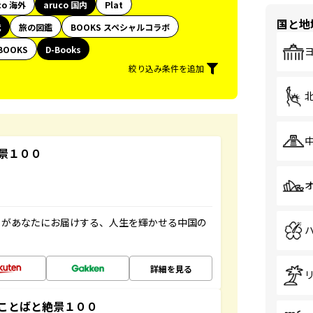
co 海外
aruco 国内
Plat
国と地
代
旅の図鑑
BOOKS スペシャルコラボ
BOOKS
D-Books
絞り込み条件を追加
景１００
」があなたにお届けする、人生を輝かせる中国の
詳細を見る
ことばと絶景１００