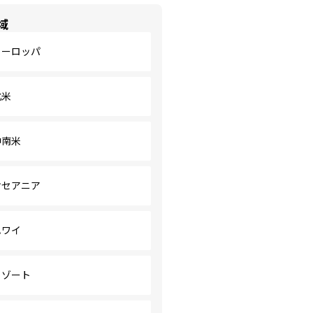
域
ヨーロッパ
北米
中南米
オセアニア
ハワイ
リゾート