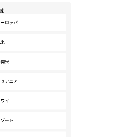
域
ヨーロッパ
北米
中南米
オセアニア
ハワイ
リゾート