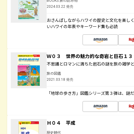
BOOKS 旅の読み物
2024.03.22 発売
おさんぽしながらハワイの歴史と文化を楽し
いハワイの年表やキーワード集も必読
Ｗ０３ 世界の魅力的な奇岩と巨石１
不思議とロマンに満ちた岩石の謎を旅の雑学
旅の図鑑
2021.03.18 発売
「地球の歩き方」図鑑シリーズ第３弾は、謎
Ｈ０４ 平成
歴史時代