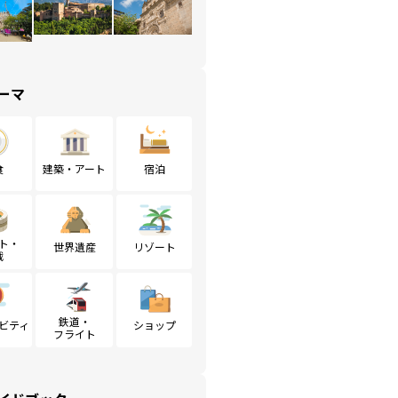
ーマ
食
建築・アート
宿泊
ト・
世界遺産
リゾート
戦
鉄道・
ビティ
ショップ
フライト