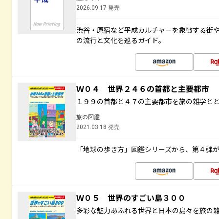
2026.09.17 発売
渋谷・原宿など平成カルチャーを象徴する街
の流行と文化を巡るガイド。
Ｗ０４ 世界２４６の首都と主要都市
１９９の首都と４７の主要都市を旅の雑学と
旅の図鑑
2021.03.18 発売
「地球の歩き方」図鑑シリーズから、第４弾
Ｗ０５ 世界のすごい島３００
多彩な魅力あふれる世界と日本の島々を旅の