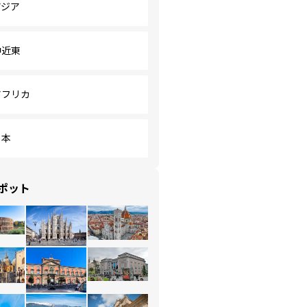
アジア
中近東
アフリカ
日本
ポット