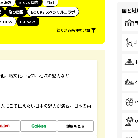
co 海外
aruco 国内
Plat
国と地
代
旅の図鑑
BOOKS スペシャルコラボ
BOOKS
D-Books
絞り込み条件を追加
文化、職文化、信仰、地域の魅力など
本人にこそ伝えたい日本の魅力が満載。日本の再
詳細を見る