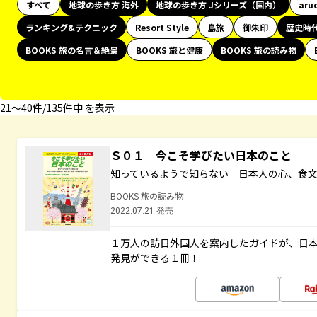
すべて
地球の歩き方 海外
地球の歩き方 Jシリーズ（国内）
aru
ランキング&テクニック
Resort Style
島旅
御朱印
歴史時
BOOKS 旅の名言＆絶景
BOOKS 旅と健康
BOOKS 旅の読み物
21〜40件/135件中 を表示
Ｓ０１ 今こそ学びたい日本のこと
知っているようで知らない 日本人の心、食
BOOKS 旅の読み物
2022.07.21 発売
１万人の訪日外国人を案内したガイドが、日
発見ができる１冊！