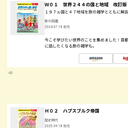
Ｗ０１ 世界２４４の国と地域 改訂版
１９７ヵ国と４７地域を旅の雑学とともに解
旅の図鑑
2024.07.18 発売
今こそ学びたい世界のことを集めました！首
に話したくなる旅の雑学も。
AD
Ｈ０２ ハプスブルク帝国
歴史時代
2025.09.18 発売