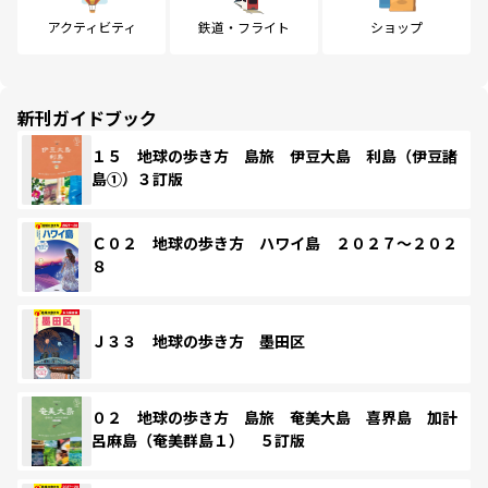
アクティビティ
鉄道・フライト
ショップ
新刊ガイドブック
１５ 地球の歩き方 島旅 伊豆大島 利島（伊豆諸
島①）３訂版
Ｃ０２ 地球の歩き方 ハワイ島 ２０２７～２０２
８
Ｊ３３ 地球の歩き方 墨田区
０２ 地球の歩き方 島旅 奄美大島 喜界島 加計
呂麻島（奄美群島１） ５訂版