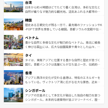
ならではの贅沢な旅のスタイルだ。 なお、新着のアメリカ
台湾
れるおもてなしの心で訪れる人々を迎えてくれるハワイの
リアリーフや大陸中央部にそびえるウルル（エアーズロッ
情報は
コンテンツ一覧
を参照してほしい。
人々、おいしいローカルフードやハワイアンミュージッ
ク）、タスマニアの美しい原生林やケアンズの熱帯雨林な
日本から約４時間ほどでたどり着く台湾は、多彩な文化と
ク、伝統的なフラダンスなど、すべてがハワイの魅力を彩
ど、見どころがたくさん。また、カフェやワイン、オージ
自然が織りなす魅力的な観光地。活気あふれる大都市の台
っている。訪れるたびに新しい発見と感動が待っているハ
ービーフなどの食文化も豊かで、美味しいものであふれて
北やノスタルジックな町並みが人気な九份（ジォウフェ
ワイを、存分に味わってほしい。 なお、新着のハワイ情報
韓国
いる。アクティビティも充実しており、サーフィンやダイ
ン）、静ひつな山岳地帯である台湾東部など、都市の喧騒
は
コンテンツ一覧
を参照してほしい。
ビング、ハイキングなど、アウトドア好きにはたまらな
と山間の静けさが共存しており、訪れる人に新しい発見と
歴史ある王朝文化が残る一方で、最先端のファッションやK
い。オーストラリアの多彩な魅力を存分に味わいつくそ
驚きをもたらしてくれる。また、奥深い台湾の食文化も魅
-POPで世界を席巻している韓国。首都ソウルの宮殿や伝統
う。 なお、新着のオーストラリア情報は
コンテンツ一覧
を
力で、夜市などの屋台グルメから高級料理、ヘルシーで美
家屋が並ぶエリアでは韓国の歴史と文化に浸ることがで
参照してほしい。
ベトナム
容にもいいと評判のスイーツなど、バラエティ豊かな料理
き、地方に足を延ばせば四季折々の自然美を楽しむことが
が味わえる。 なお、新着の台湾情報は
コンテンツ一覧
を参
できる。そして、キムチや焼肉、絶品のストリートフード
豊かな自然と多様な文化が魅力的なベトナム。南北に細長
照してほしい。
まで、さまざまな韓国料理が待っている。夜には、韓国な
く伸びる国土には、広大な田園風景や青々とした山々、世
らではのナイトライフも堪能できる。あたたかいホスピタ
界遺産に登録された壮大な自然景観が点在し、都市部では
タイ
リティに包まれながら、韓国の多彩な魅力を心ゆくまで味
急速な発展と共に伝統が息づく。ハノイの古い町並みやホ
わってみてほしい。 なお、新着の韓国情報は
コンテンツ一
ーチミン市のフランス統治時代の建物も、独特の雰囲気を
タイは、東南アジアに位置する豊かな自然と歴史が息づく
覧
を参照してほしい。
醸し出している。また、バラエティの豊かさとおいしさで
国だ。首都バンコクは高層ビルが立ち並ぶ一方、伝統的な
世界中の食通を魅了してやまないベトナム料理も魅力のひ
寺院や市場がいたるところに点在し、古きよき文化と現代
香港
とつ。フォーやバインミー、ベトナムコーヒーなどは、ぜ
の活気が交差している。北部ではチェンマイなどの山岳地
ひ現地で味わいたい。どの地域を訪れてもあたたかい人々
帯で自然と触れ合い、南部ではプーケットやクラビの美し
アジアと西洋の文化が交わる香港は、特有のエネルギーを
が旅行者を迎えてくれるので、きっと忘れられない旅にな
いビーチでリゾート気分を楽しむことができる。タイ料理
もっている。ヴィクトリア湾に広がる壮大な景色、近未来
るはずだ。 なお、新着のベトナム情報は
コンテンツ一覧
を
は世界的に有名で、屋台から高級レストランまで味覚を刺
的なアートスポット、そして歴史と現代が融合した町並
参照してほしい。
シンガポール
激する。気候は一年中温暖で、どの季節にも異なる楽しみ
み、どこを訪れても感動するはず。観光スポットが密集し
が待っている。親しみやすいタイの人々、仏教を中心とし
ており、効率よく見どころを回れるのも魅力。息をのむよ
アジアの交差点として多文化が融合した独自の魅力を放つ
た文化、そして多様な観光資源が、訪れる旅人を魅了し続
うな絶景から文化的な体験まで、香港を存分に楽しみ尽く
シンガポール。未来的な建築物が並ぶマリーナベイ、歴史
ける。 なお、新着のタイ情報は
コンテンツ一覧
を参照して
そう。 なお、新着の香港情報は
コンテンツ一覧
を参照して
と伝統を感じられるエスニックタウン、多数の緑豊かな公
ほしい。
ほしい。