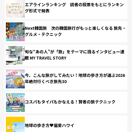
エアラインランキング 読者の投票をもとにランキン
グ形式で発表
Next韓国旅 次の韓国旅行がもっと楽しくなる 旅先・
グルメ・テクニック
旬な“あの人”が「旅」をテーマに語るインタビュー連
載 MY TRAVEL STORY
今、こんな旅がしてみたい！地球の歩き方が選ぶ2026
年絶対行くべき旅先30
コスパもタイパもかなえる！賢者の旅テクニック
地球の歩き方♥偏愛ハワイ