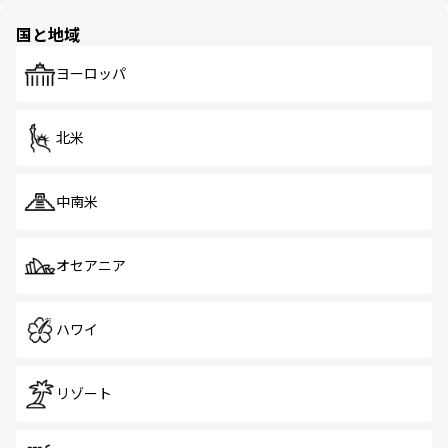
園や自然保護区など、自然が調和した近代的な景観と文化
の多様性あふれるカラフルな町は、どこを歩いても新しい
国と地域
発見がある。さらに、治安のよさや充実した公共交通機関
も、旅行者にとっては魅力的なポイント。グルメも豊富
で、ホーカーズは地元の風情を楽しめる外せないスポット
ヨーロッパ
だ。訪れる人を飽きさせないシンガポールで、多様な魅力
を体感しよう。 なお、新着のシンガポール情報は
コンテン
ツ一覧
を参照してほしい。
北米
中南米
オセアニア
ハワイ
リゾート