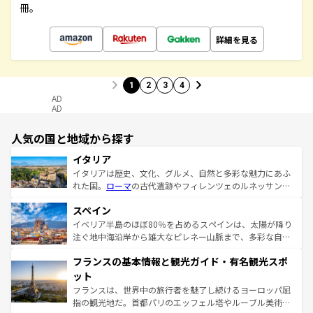
冊。
詳細を見る
1
2
3
4
AD
AD
人気の国と地域から探す
イタリア
イタリアは歴史、文化、グルメ、自然と多彩な魅力にあふ
れた国。
ローマ
の古代遺跡やフィレンツェのルネッサンス
美術、ヴェネツィアの運河など、歴史あるスポットはもち
スペイン
ろん、トスカーナの美しい田園風景やアマルフィ海岸の絶
景など、自然景観も見逃せない。観光の合間には、本場の
イベリア半島のほぼ80％を占めるスペインは、太陽が降り
ピザやパスタなど、絶品のイタリア料理を堪能することも
注ぐ地中海沿岸から雄大なピレネー山脈まで、多彩な自然
できる。朝目覚めてから夜眠るまで、すべての瞬間を楽し
と文化が詰まったヨーロッパ屈指の旅行先だ。多様な地域
フランスの基本情報と観光ガイド・有名観光スポ
ませてくれるイタリアで、忘れられない旅をしてみよう！
文化が根付くこの国では、情熱的なフラメンコ、熱気あふ
なお、新着のイタリア情報は
コンテンツ一覧
を参照してほ
れる闘牛、そして美味しいタパスが生活の一部となってい
ット
しい。
る。首都マドリードの洗練された雰囲気や、バルセロナの
フランスは、世界中の旅行者を魅了し続けるヨーロッパ屈
アートに溢れた街角から、地方では古代ローマ遺跡や中世
指の観光地だ。首都パリのエッフェル塔やルーブル美術館
の城塞都市、穏やかなビーチリゾートまで多彩な表情を見