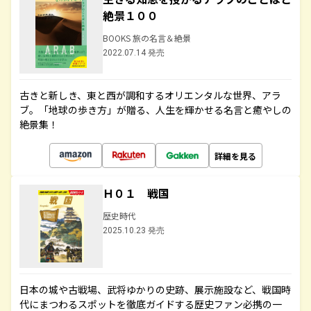
絶景１００
BOOKS 旅の名言＆絶景
2022.07.14 発売
古きと新しき、東と西が調和するオリエンタルな世界、アラ
ブ。「地球の歩き方」が贈る、人生を輝かせる名言と癒やしの
絶景集！
詳細を見る
Ｈ０１ 戦国
歴史時代
2025.10.23 発売
日本の城や古戦場、武将ゆかりの史跡、展示施設など、戦国時
代にまつわるスポットを徹底ガイドする歴史ファン必携の一