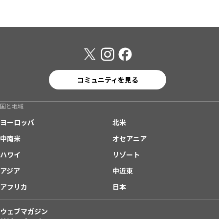
コミュニティを見る
国と地域
ヨーロッパ
北米
中南米
オセアニア
ハワイ
リゾート
アジア
中近東
アフリカ
日本
ウェブマガジン