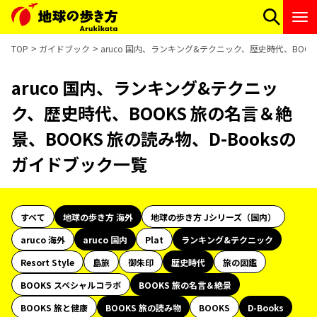
TOP
ガイドブック
aruco 国内、ランキング&テクニック、歴史時代、BOOK
aruco 国内、ランキング&テクニッ
ク、歴史時代、BOOKS 旅の名言＆絶
景、BOOKS 旅の読み物、D-Booksの
ガイドブック一覧
すべて
地球の歩き方 海外
地球の歩き方 Jシリーズ（国内）
aruco 海外
aruco 国内
Plat
ランキング&テクニック
Resort Style
島旅
御朱印
歴史時代
旅の図鑑
BOOKS スペシャルコラボ
BOOKS 旅の名言＆絶景
BOOKS 旅と健康
BOOKS 旅の読み物
BOOKS
D-Books