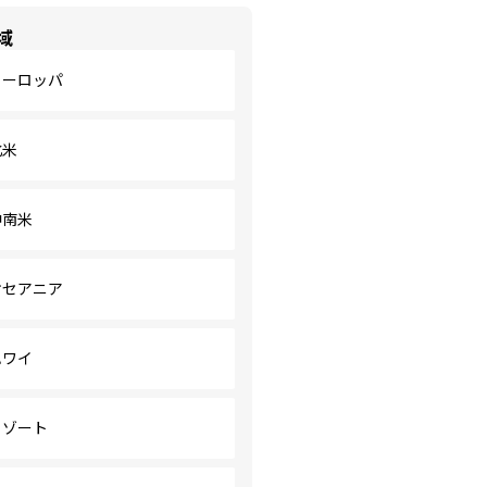
域
ヨーロッパ
北米
中南米
オセアニア
ハワイ
リゾート