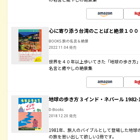
心に寄り添う台湾のことばと絶景１００
BOOKS 旅の名言＆絶景
2022.11.04 発売
世界を４０年以上歩いてきた「地球の歩き方
名言と癒やしの絶景集
地球の歩き方 3 インド・ネパール 1982
D-Books
2018.12.20 発売
1981年、旅人のバイブルとして登場した地
の旅を思い出して欲しい1冊です。