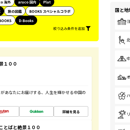
co 海外
aruco 国内
Plat
国と地
代
旅の図鑑
BOOKS スペシャルコラボ
BOOKS
D-Books
絞り込み条件を追加
景１００
」があなたにお届けする、人生を輝かせる中国の
詳細を見る
ことばと絶景１００