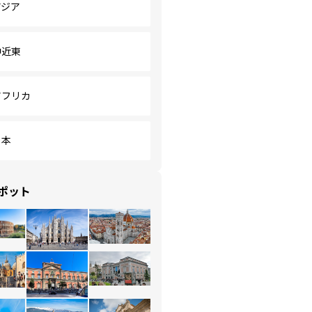
アジア
中近東
アフリカ
日本
ポット