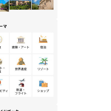
ーマ
食
建築・アート
宿泊
ト・
世界遺産
リゾート
戦
鉄道・
ビティ
ショップ
フライト