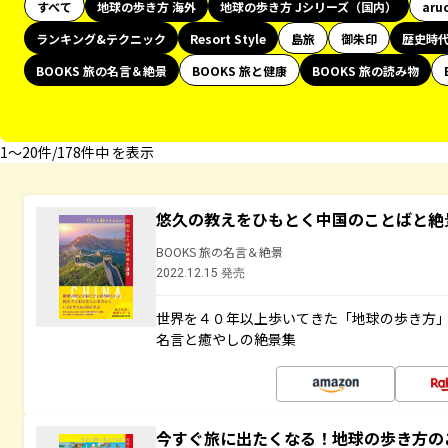
すべて
地球の歩き方 海外
地球の歩き方 Jシリーズ（国内）
aru
ランキング&テクニック
Resort Style
島旅
御朱印
歴史時
BOOKS 旅の名言＆絶景
BOOKS 旅と健康
BOOKS 旅の読み物
1〜20件/178件中 を表示
悠久の教えをひもとく中国のことばと絶
BOOKS 旅の名言＆絶景
2022.12.15 発売
世界を４０年以上歩いてきた「地球の歩き方
名言と癒やしの絶景集
今すぐ旅に出たくなる！地球の歩き方の