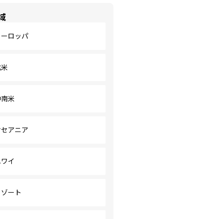
域
ヨーロッパ
北米
中南米
オセアニア
ハワイ
リゾート