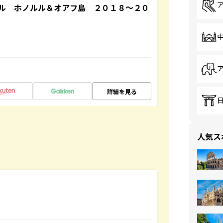
ル ホノルル＆オアフ島 ２０１８～２０
詳細を見る
人気ス