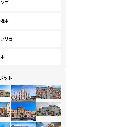
アジア
中近東
アフリカ
日本
ポット