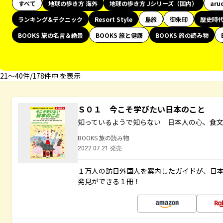
すべて
地球の歩き方 海外
地球の歩き方 Jシリーズ（国内）
aru
ランキング&テクニック
Resort Style
島旅
御朱印
歴史時
BOOKS 旅の名言＆絶景
BOOKS 旅と健康
BOOKS 旅の読み物
21〜40件/178件中 を表示
Ｓ０１ 今こそ学びたい日本のこと
知っているようで知らない 日本人の心、食
BOOKS 旅の読み物
2022.07.21 発売
１万人の訪日外国人を案内したガイドが、日
発見ができる１冊！