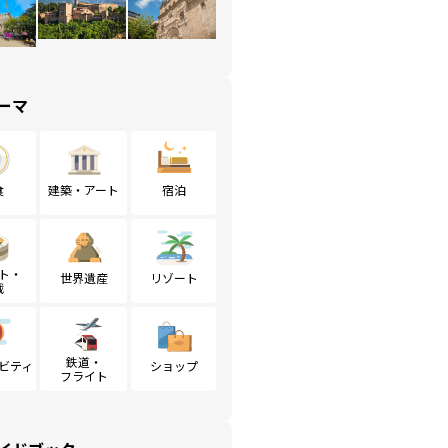
ーマ
食
建築・アート
宿泊
ト・
世界遺産
リゾート
戦
鉄道・
ビティ
ショップ
フライト