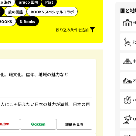
co 海外
aruco 国内
Plat
国と地
代
旅の図鑑
BOOKS スペシャルコラボ
BOOKS
D-Books
絞り込み条件を追加
文化、職文化、信仰、地域の魅力など
本人にこそ伝えたい日本の魅力が満載。日本の再
詳細を見る