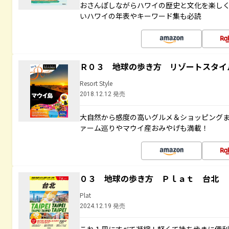
おさんぽしながらハワイの歴史と文化を楽し
いハワイの年表やキーワード集も必読
Ｒ０３ 地球の歩き方 リゾートスタイ
Resort Style
2018.12.12 発売
大自然から感度の高いグルメ＆ショッピング
ァーム巡りやマウイ産おみやげも満載！
０３ 地球の歩き方 Ｐｌａｔ 台北
Plat
2024.12.19 発売