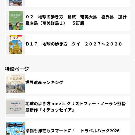
０２ 地球の歩き方 島旅 奄美大島 喜界島 加計
呂麻島（奄美群島１） ５訂版
Ｄ１７ 地球の歩き方 タイ ２０２７～２０２８
特設ページ
世界遺産ランキング
地球の歩き方 meets クリストファー・ノーラン監督
最新作『オデュッセイア』
準備も滞在もスマートに！ トラベルハック2026