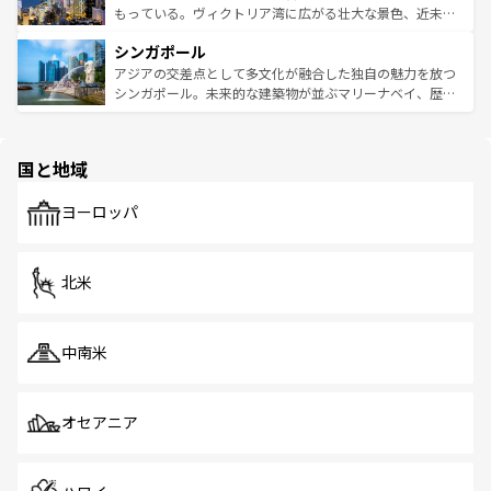
が旅行者を迎えてくれるので、きっと忘れられない旅にな
いビーチでリゾート気分を楽しむことができる。タイ料理
もっている。ヴィクトリア湾に広がる壮大な景色、近未来
るはずだ。 なお、新着のベトナム情報は
コンテンツ一覧
を
は世界的に有名で、屋台から高級レストランまで味覚を刺
的なアートスポット、そして歴史と現代が融合した町並
参照してほしい。
シンガポール
激する。気候は一年中温暖で、どの季節にも異なる楽しみ
み、どこを訪れても感動するはず。観光スポットが密集し
が待っている。親しみやすいタイの人々、仏教を中心とし
ており、効率よく見どころを回れるのも魅力。息をのむよ
アジアの交差点として多文化が融合した独自の魅力を放つ
た文化、そして多様な観光資源が、訪れる旅人を魅了し続
うな絶景から文化的な体験まで、香港を存分に楽しみ尽く
シンガポール。未来的な建築物が並ぶマリーナベイ、歴史
ける。 なお、新着のタイ情報は
コンテンツ一覧
を参照して
そう。 なお、新着の香港情報は
コンテンツ一覧
を参照して
と伝統を感じられるエスニックタウン、多数の緑豊かな公
ほしい。
ほしい。
園や自然保護区など、自然が調和した近代的な景観と文化
の多様性あふれるカラフルな町は、どこを歩いても新しい
国と地域
発見がある。さらに、治安のよさや充実した公共交通機関
も、旅行者にとっては魅力的なポイント。グルメも豊富
で、ホーカーズは地元の風情を楽しめる外せないスポット
ヨーロッパ
だ。訪れる人を飽きさせないシンガポールで、多様な魅力
を体感しよう。 なお、新着のシンガポール情報は
コンテン
ツ一覧
を参照してほしい。
北米
中南米
オセアニア