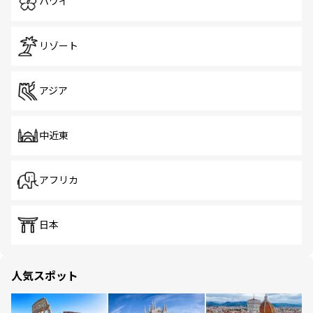
ハワイ
リゾート
アジア
中近東
アフリカ
日本
人気スポット