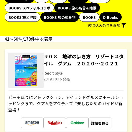
BOOKS スペシャルコラボ
BOOKS 旅の名言＆絶景
BOOKS 旅と健康
BOOKS 旅の読み物
BOOKS
D-Books
絞り込み条件を追加
41〜60件/178件中 を表示
Ｒ０８ 地球の歩き方 リゾートスタ
イル グアム ２０２０～２０２１
Resort Style
2019.10.16 発売
ビーチ巡りにアトラクション、アイランドグルメにモールショ
ッピングまで、グアムをアクティブに楽しむためのガイドが新
登場！
詳細を見る