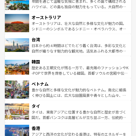
着のスイス情報は
コンテンツ一覧
を参照してほしい。
ンメントが詰まった刺激的なスポットだ。一方、アメリカ
年間を通じて温暖な気候に恵まれ、多くの島で構成される
西部には大自然が広がり、グランドキャニオンやイエロー
ハワイは、どの島も独自の魅力をもっている。大自然の神
ストーン国立公園といった絶景が堪能できる。さらに、南
秘を感じたいなら、火山が生み出した壮大な景観を誇るハ
オーストラリア
部のニューオーリンズでは、音楽と美食が融合した独特の
ワイ島は見逃せない。また、定番の観光地といえばオアフ
文化が魅力。旅行者はアメリカの各地域で異なる魅力を楽
島だが、静かな自然を求めるならマウイ島やカウアイ島が
オーストラリアは、壮大な自然と多様な文化が魅力の国。
しみながら、その多様性と豊かな歴史を感じることができ
おすすめ。エメラルドグリーンに輝く海をはじめ、豊かな
シドニーのシンボルであるシドニー・オペラハウス、オー
るだろう。車でのロードトリップや列車の旅も、アメリカ
文化や歴史が息づいている。「アロハスピリット」と呼ば
ストラリア東海岸北部に広がる大サンゴ礁地帯グレートバ
ならではの贅沢な旅のスタイルだ。 なお、新着のアメリカ
台湾
れるおもてなしの心で訪れる人々を迎えてくれるハワイの
リアリーフや大陸中央部にそびえるウルル（エアーズロッ
情報は
コンテンツ一覧
を参照してほしい。
人々、おいしいローカルフードやハワイアンミュージッ
ク）、タスマニアの美しい原生林やケアンズの熱帯雨林な
日本から約４時間ほどでたどり着く台湾は、多彩な文化と
ク、伝統的なフラダンスなど、すべてがハワイの魅力を彩
ど、見どころがたくさん。また、カフェやワイン、オージ
自然が織りなす魅力的な観光地。活気あふれる大都市の台
っている。訪れるたびに新しい発見と感動が待っているハ
ービーフなどの食文化も豊かで、美味しいものであふれて
北やノスタルジックな町並みが人気な九份（ジォウフェ
ワイを、存分に味わってほしい。 なお、新着のハワイ情報
韓国
いる。アクティビティも充実しており、サーフィンやダイ
ン）、静ひつな山岳地帯である台湾東部など、都市の喧騒
は
コンテンツ一覧
を参照してほしい。
ビング、ハイキングなど、アウトドア好きにはたまらな
と山間の静けさが共存しており、訪れる人に新しい発見と
歴史ある王朝文化が残る一方で、最先端のファッションやK
い。オーストラリアの多彩な魅力を存分に味わいつくそ
驚きをもたらしてくれる。また、奥深い台湾の食文化も魅
-POPで世界を席巻している韓国。首都ソウルの宮殿や伝統
う。 なお、新着のオーストラリア情報は
コンテンツ一覧
を
力で、夜市などの屋台グルメから高級料理、ヘルシーで美
家屋が並ぶエリアでは韓国の歴史と文化に浸ることがで
参照してほしい。
ベトナム
容にもいいと評判のスイーツなど、バラエティ豊かな料理
き、地方に足を延ばせば四季折々の自然美を楽しむことが
が味わえる。 なお、新着の台湾情報は
コンテンツ一覧
を参
できる。そして、キムチや焼肉、絶品のストリートフード
豊かな自然と多様な文化が魅力的なベトナム。南北に細長
照してほしい。
まで、さまざまな韓国料理が待っている。夜には、韓国な
く伸びる国土には、広大な田園風景や青々とした山々、世
らではのナイトライフも堪能できる。あたたかいホスピタ
界遺産に登録された壮大な自然景観が点在し、都市部では
タイ
リティに包まれながら、韓国の多彩な魅力を心ゆくまで味
急速な発展と共に伝統が息づく。ハノイの古い町並みやホ
わってみてほしい。 なお、新着の韓国情報は
コンテンツ一
ーチミン市のフランス統治時代の建物も、独特の雰囲気を
タイは、東南アジアに位置する豊かな自然と歴史が息づく
覧
を参照してほしい。
醸し出している。また、バラエティの豊かさとおいしさで
国だ。首都バンコクは高層ビルが立ち並ぶ一方、伝統的な
世界中の食通を魅了してやまないベトナム料理も魅力のひ
寺院や市場がいたるところに点在し、古きよき文化と現代
香港
とつ。フォーやバインミー、ベトナムコーヒーなどは、ぜ
の活気が交差している。北部ではチェンマイなどの山岳地
ひ現地で味わいたい。どの地域を訪れてもあたたかい人々
帯で自然と触れ合い、南部ではプーケットやクラビの美し
アジアと西洋の文化が交わる香港は、特有のエネルギーを