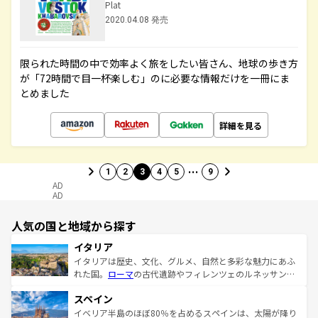
Plat
2020.04.08 発売
限られた時間の中で効率よく旅をしたい皆さん、地球の歩き方
が「72時間で目一杯楽しむ」のに必要な情報だけを一冊にま
とめました
詳細を見る
…
1
2
3
4
5
9
AD
AD
人気の国と地域から探す
イタリア
イタリアは歴史、文化、グルメ、自然と多彩な魅力にあふ
れた国。
ローマ
の古代遺跡やフィレンツェのルネッサンス
美術、ヴェネツィアの運河など、歴史あるスポットはもち
スペイン
ろん、トスカーナの美しい田園風景やアマルフィ海岸の絶
景など、自然景観も見逃せない。観光の合間には、本場の
イベリア半島のほぼ80％を占めるスペインは、太陽が降り