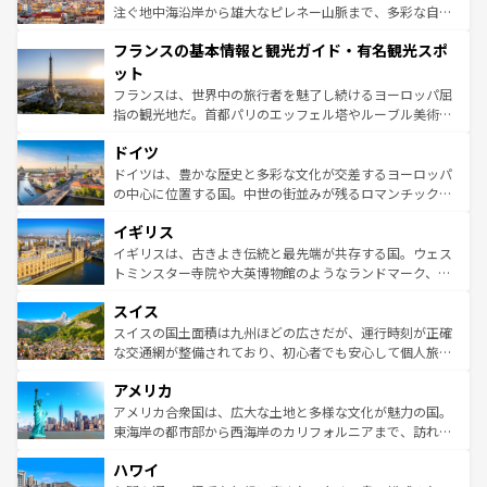
ピザやパスタなど、絶品のイタリア料理を堪能することも
注ぐ地中海沿岸から雄大なピレネー山脈まで、多彩な自然
できる。朝目覚めてから夜眠るまで、すべての瞬間を楽し
と文化が詰まったヨーロッパ屈指の旅行先だ。多様な地域
フランスの基本情報と観光ガイド・有名観光スポ
ませてくれるイタリアで、忘れられない旅をしてみよう！
文化が根付くこの国では、情熱的なフラメンコ、熱気あふ
なお、新着のイタリア情報は
コンテンツ一覧
を参照してほ
れる闘牛、そして美味しいタパスが生活の一部となってい
ット
しい。
る。首都マドリードの洗練された雰囲気や、バルセロナの
フランスは、世界中の旅行者を魅了し続けるヨーロッパ屈
アートに溢れた街角から、地方では古代ローマ遺跡や中世
指の観光地だ。首都パリのエッフェル塔やルーブル美術館
の城塞都市、穏やかなビーチリゾートまで多彩な表情を見
といった象徴的なスポットから、田舎町の古風な美しさま
せる。地方によって風土や気候が異なるスペインはその個
ドイツ
で、幅広い魅力が詰まっている。華麗な宮殿、歴史的な大
性で訪れる人を魅了する。 なお、新着のスペイン情報は
コ
聖堂、美しいビーチ、そして豊かな自然が、訪れる者を心
ドイツは、豊かな歴史と多彩な文化が交差するヨーロッパ
ンテンツ一覧
を参照してほしい。
から魅了する。また、フランスは美食の国としても知ら
の中心に位置する国。中世の街並みが残るロマンチック街
れ、フランス料理はユネスコ無形文化遺産にも登録されて
道から、未来を先取りするようなモダンな都市まで多様な
イギリス
いる。シャンパンの発祥地であるランス、プロヴァンスの
顔を持つこの国は、どこを歩いても飽きることがない。ベ
香り高いラベンダー畑など、多彩な楽しみ方が可能だ。さ
ルリンの文化的活気、バイエルン州のアルプスの絶景、そ
イギリスは、古きよき伝統と最先端が共存する国。ウェス
らに、パリ以外の地域にも魅力が溢れており、どの街角に
してライン川沿いのワイン畑といった風景は必見。ビール
トミンスター寺院や大英博物館のようなランドマーク、歴
も豊かな歴史と文化が息づいている。パリ以外の個性あふ
とソーセージを味わいながら地元の人と過ごす楽しい時間
史ある大学都市、美しい丘陵地帯や牧歌的な風景など、エ
れる地方に足を運ぶとそれぞれで全く異なる文化を体験で
スイス
は、お酒好きな人にはぜひ体験してほしい。 なお、新着の
リアごとに異なる魅力がある。また、優雅なアフタヌーン
きるだろう。 なお、新着のフランス情報は
コンテンツ一覧
ドイツ情報は
コンテンツ一覧
を参照してほしい。
ティー、ビール好きにはたまらない英国パブ、サッカー観
スイスの国土面積は九州ほどの広さだが、運行時刻が正確
を参照してほしい。
戦など、本場だからこそできる体験も豊富。イギリスを旅
な交通網が整備されており、初心者でも安心して個人旅行
して楽しみつくそう。 なお、新着のイギリス情報は
コンテ
を楽しめる。日本同様に時刻表どおりの旅が可能だ。中世
アメリカ
ンツ一覧
を参照してほしい。
の建物がそのまま残る町や、スイスならではのユニークな
博物館もあり、アルプス観光だけでなく町歩きも満喫する
アメリカ合衆国は、広大な土地と多様な文化が魅力の国。
ことができる。国民の所得が高いため物価も高いが、旅行
東海岸の都市部から西海岸のカリフォルニアまで、訪れる
者向けの交通パス提供のサービスもあり、うまく活用すれ
場所ごとに異なる風景と体験が待っている。ニューヨーク
ハワイ
ば市内交通費無料で観光を楽しむこともできる。 なお、新
のような巨大都市は、観光、ショッピング、エンターテイ