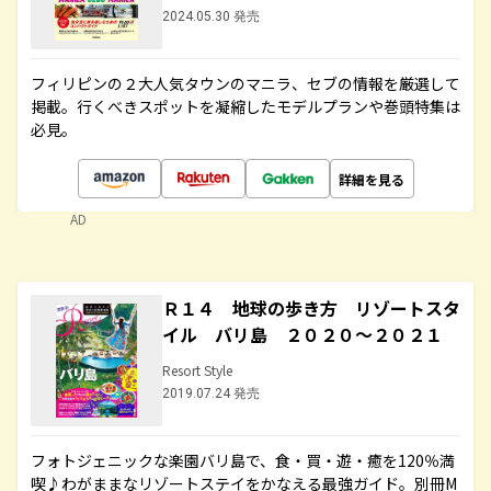
2024.05.30 発売
フィリピンの２大人気タウンのマニラ、セブの情報を厳選して
掲載。行くべきスポットを凝縮したモデルプランや巻頭特集は
必見。
詳細を見る
AD
Ｒ１４ 地球の歩き方 リゾートスタ
イル バリ島 ２０２０～２０２１
Resort Style
2019.07.24 発売
フォトジェニックな楽園バリ島で、食・買・遊・癒を120％満
喫♪わがままなリゾートステイをかなえる最強ガイド。別冊M