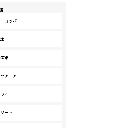
域
ヨーロッパ
北米
中南米
オセアニア
ハワイ
リゾート