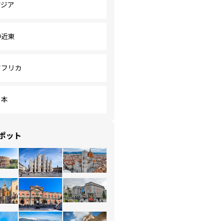
アジア
中近東
アフリカ
日本
ポット