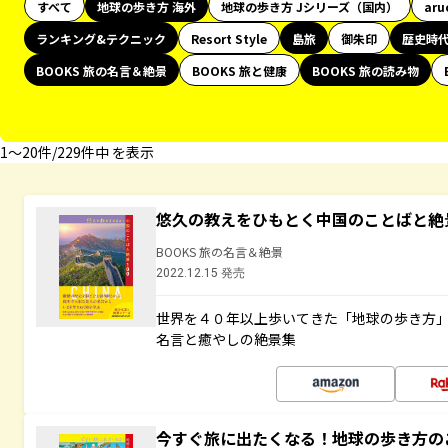
すべて
地球の歩き方 海外
地球の歩き方 Jシリーズ（国内）
aru
ランキング&テクニック
Resort Style
島旅
御朱印
歴史時
BOOKS 旅の名言＆絶景
BOOKS 旅と健康
BOOKS 旅の読み物
1〜20件/229件中 を表示
悠久の教えをひもとく中国のことばと絶
BOOKS 旅の名言＆絶景
2022.12.15 発売
世界を４０年以上歩いてきた「地球の歩き方
名言と癒やしの絶景集
今すぐ旅に出たくなる！地球の歩き方の