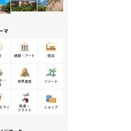
ーマ
食
建築・アート
宿泊
ト・
世界遺産
リゾート
戦
鉄道・
ビティ
ショップ
フライト