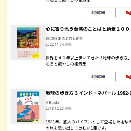
心に寄り添う台湾のことばと絶景１００
BOOKS 旅の名言＆絶景
2022.11.04 発売
世界を４０年以上歩いてきた「地球の歩き方
名言と癒やしの絶景集
地球の歩き方 3 インド・ネパール 1982
D-Books
2018.12.20 発売
1981年、旅人のバイブルとして登場した地
の旅を思い出して欲しい1冊です。