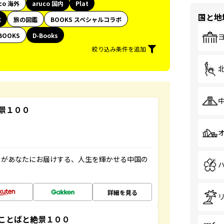
co 海外
aruco 国内
Plat
国と地
代
旅の図鑑
BOOKS スペシャルコラボ
BOOKS
D-Books
絞り込み条件を追加
景１００
」があなたにお届けする、人生を輝かせる中国の
詳細を見る
ことばと絶景１００