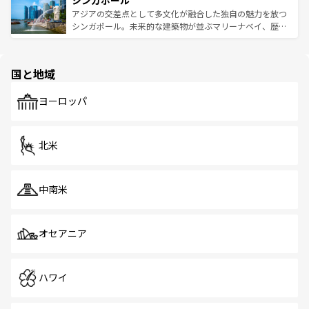
シンガポール
み、どこを訪れても感動するはず。観光スポットが密集し
が待っている。親しみやすいタイの人々、仏教を中心とし
ており、効率よく見どころを回れるのも魅力。息をのむよ
アジアの交差点として多文化が融合した独自の魅力を放つ
た文化、そして多様な観光資源が、訪れる旅人を魅了し続
うな絶景から文化的な体験まで、香港を存分に楽しみ尽く
シンガポール。未来的な建築物が並ぶマリーナベイ、歴史
ける。 なお、新着のタイ情報は
コンテンツ一覧
を参照して
そう。 なお、新着の香港情報は
コンテンツ一覧
を参照して
と伝統を感じられるエスニックタウン、多数の緑豊かな公
ほしい。
ほしい。
園や自然保護区など、自然が調和した近代的な景観と文化
の多様性あふれるカラフルな町は、どこを歩いても新しい
国と地域
発見がある。さらに、治安のよさや充実した公共交通機関
も、旅行者にとっては魅力的なポイント。グルメも豊富
で、ホーカーズは地元の風情を楽しめる外せないスポット
ヨーロッパ
だ。訪れる人を飽きさせないシンガポールで、多様な魅力
を体感しよう。 なお、新着のシンガポール情報は
コンテン
ツ一覧
を参照してほしい。
北米
中南米
オセアニア
ハワイ