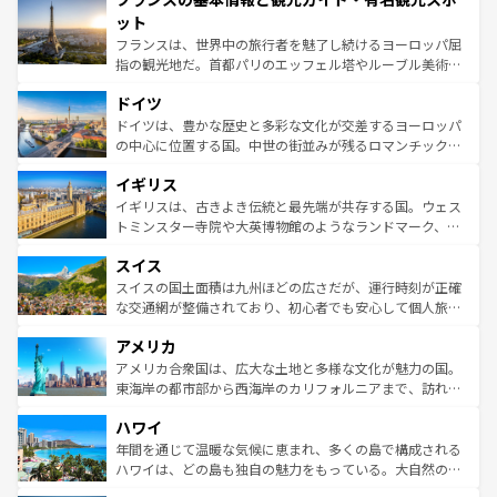
なお、新着のイタリア情報は
コンテンツ一覧
を参照してほ
れる闘牛、そして美味しいタパスが生活の一部となってい
ット
しい。
る。首都マドリードの洗練された雰囲気や、バルセロナの
フランスは、世界中の旅行者を魅了し続けるヨーロッパ屈
アートに溢れた街角から、地方では古代ローマ遺跡や中世
指の観光地だ。首都パリのエッフェル塔やルーブル美術館
の城塞都市、穏やかなビーチリゾートまで多彩な表情を見
といった象徴的なスポットから、田舎町の古風な美しさま
せる。地方によって風土や気候が異なるスペインはその個
ドイツ
で、幅広い魅力が詰まっている。華麗な宮殿、歴史的な大
性で訪れる人を魅了する。 なお、新着のスペイン情報は
コ
聖堂、美しいビーチ、そして豊かな自然が、訪れる者を心
ドイツは、豊かな歴史と多彩な文化が交差するヨーロッパ
ンテンツ一覧
を参照してほしい。
から魅了する。また、フランスは美食の国としても知ら
の中心に位置する国。中世の街並みが残るロマンチック街
れ、フランス料理はユネスコ無形文化遺産にも登録されて
道から、未来を先取りするようなモダンな都市まで多様な
イギリス
いる。シャンパンの発祥地であるランス、プロヴァンスの
顔を持つこの国は、どこを歩いても飽きることがない。ベ
香り高いラベンダー畑など、多彩な楽しみ方が可能だ。さ
ルリンの文化的活気、バイエルン州のアルプスの絶景、そ
イギリスは、古きよき伝統と最先端が共存する国。ウェス
らに、パリ以外の地域にも魅力が溢れており、どの街角に
してライン川沿いのワイン畑といった風景は必見。ビール
トミンスター寺院や大英博物館のようなランドマーク、歴
も豊かな歴史と文化が息づいている。パリ以外の個性あふ
とソーセージを味わいながら地元の人と過ごす楽しい時間
史ある大学都市、美しい丘陵地帯や牧歌的な風景など、エ
れる地方に足を運ぶとそれぞれで全く異なる文化を体験で
スイス
は、お酒好きな人にはぜひ体験してほしい。 なお、新着の
リアごとに異なる魅力がある。また、優雅なアフタヌーン
きるだろう。 なお、新着のフランス情報は
コンテンツ一覧
ドイツ情報は
コンテンツ一覧
を参照してほしい。
ティー、ビール好きにはたまらない英国パブ、サッカー観
スイスの国土面積は九州ほどの広さだが、運行時刻が正確
を参照してほしい。
戦など、本場だからこそできる体験も豊富。イギリスを旅
な交通網が整備されており、初心者でも安心して個人旅行
して楽しみつくそう。 なお、新着のイギリス情報は
コンテ
を楽しめる。日本同様に時刻表どおりの旅が可能だ。中世
アメリカ
ンツ一覧
を参照してほしい。
の建物がそのまま残る町や、スイスならではのユニークな
博物館もあり、アルプス観光だけでなく町歩きも満喫する
アメリカ合衆国は、広大な土地と多様な文化が魅力の国。
ことができる。国民の所得が高いため物価も高いが、旅行
東海岸の都市部から西海岸のカリフォルニアまで、訪れる
者向けの交通パス提供のサービスもあり、うまく活用すれ
場所ごとに異なる風景と体験が待っている。ニューヨーク
ハワイ
ば市内交通費無料で観光を楽しむこともできる。 なお、新
のような巨大都市は、観光、ショッピング、エンターテイ
着のスイス情報は
コンテンツ一覧
を参照してほしい。
ンメントが詰まった刺激的なスポットだ。一方、アメリカ
年間を通じて温暖な気候に恵まれ、多くの島で構成される
西部には大自然が広がり、グランドキャニオンやイエロー
ハワイは、どの島も独自の魅力をもっている。大自然の神
ストーン国立公園といった絶景が堪能できる。さらに、南
秘を感じたいなら、火山が生み出した壮大な景観を誇るハ