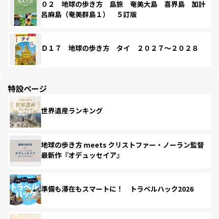
０２ 地球の歩き方 島旅 奄美大島 喜界島 加計
呂麻島（奄美群島１） ５訂版
Ｄ１７ 地球の歩き方 タイ ２０２７～２０２８
特設ページ
世界遺産ランキング
地球の歩き方 meets クリストファー・ノーラン監督
最新作『オデュッセイア』
準備も滞在もスマートに！ トラベルハック2026