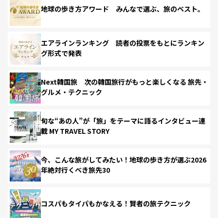
地球の歩き方アワード みんなで選ぶ、旅のベスト。
エアラインランキング 読者の投票をもとにランキン
グ形式で発表
Next韓国旅 次の韓国旅行がもっと楽しくなる 旅先・
グルメ・テクニック
旬な“あの人”が「旅」をテーマに語るインタビュー連
載 MY TRAVEL STORY
今、こんな旅がしてみたい！地球の歩き方が選ぶ2026
年絶対行くべき旅先30
コスパもタイパもかなえる！賢者の旅テクニック