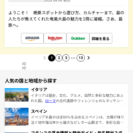
2026.08.06 発売
ようこそ！ 絶景スポットから遊び方、カルチャーまで、島の
人たちが教えてくれた奄美大島の魅力を1冊に凝縮。さあ、島
旅へ。
詳細を見る
…
1
2
3
13
AD
AD
人気の国と地域から探す
イタリア
イタリアは歴史、文化、グルメ、自然と多彩な魅力にあふ
れた国。
ローマ
の古代遺跡やフィレンツェのルネッサンス
美術、ヴェネツィアの運河など、歴史あるスポットはもち
スペイン
ろん、トスカーナの美しい田園風景やアマルフィ海岸の絶
景など、自然景観も見逃せない。観光の合間には、本場の
イベリア半島のほぼ80％を占めるスペインは、太陽が降り
ピザやパスタなど、絶品のイタリア料理を堪能することも
注ぐ地中海沿岸から雄大なピレネー山脈まで、多彩な自然
できる。朝目覚めてから夜眠るまで、すべての瞬間を楽し
と文化が詰まったヨーロッパ屈指の旅行先だ。多様な地域
フランスの基本情報と観光ガイド・有名観光スポ
ませてくれるイタリアで、忘れられない旅をしてみよう！
文化が根付くこの国では、情熱的なフラメンコ、熱気あふ