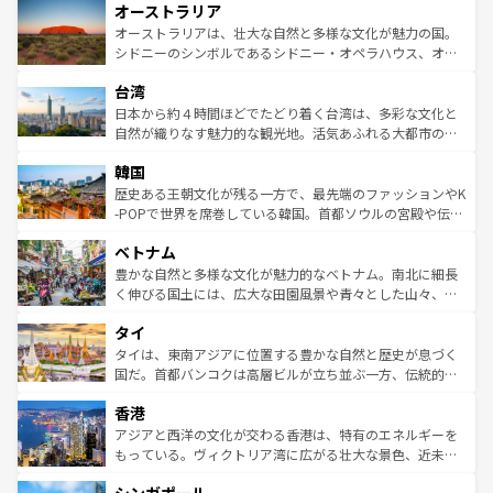
オーストラリア
部のニューオーリンズでは、音楽と美食が融合した独特の
ワイ島は見逃せない。また、定番の観光地といえばオアフ
文化が魅力。旅行者はアメリカの各地域で異なる魅力を楽
島だが、静かな自然を求めるならマウイ島やカウアイ島が
オーストラリアは、壮大な自然と多様な文化が魅力の国。
しみながら、その多様性と豊かな歴史を感じることができ
おすすめ。エメラルドグリーンに輝く海をはじめ、豊かな
シドニーのシンボルであるシドニー・オペラハウス、オー
るだろう。車でのロードトリップや列車の旅も、アメリカ
文化や歴史が息づいている。「アロハスピリット」と呼ば
ストラリア東海岸北部に広がる大サンゴ礁地帯グレートバ
ならではの贅沢な旅のスタイルだ。 なお、新着のアメリカ
台湾
れるおもてなしの心で訪れる人々を迎えてくれるハワイの
リアリーフや大陸中央部にそびえるウルル（エアーズロッ
情報は
コンテンツ一覧
を参照してほしい。
人々、おいしいローカルフードやハワイアンミュージッ
ク）、タスマニアの美しい原生林やケアンズの熱帯雨林な
日本から約４時間ほどでたどり着く台湾は、多彩な文化と
ク、伝統的なフラダンスなど、すべてがハワイの魅力を彩
ど、見どころがたくさん。また、カフェやワイン、オージ
自然が織りなす魅力的な観光地。活気あふれる大都市の台
っている。訪れるたびに新しい発見と感動が待っているハ
ービーフなどの食文化も豊かで、美味しいものであふれて
北やノスタルジックな町並みが人気な九份（ジォウフェ
ワイを、存分に味わってほしい。 なお、新着のハワイ情報
韓国
いる。アクティビティも充実しており、サーフィンやダイ
ン）、静ひつな山岳地帯である台湾東部など、都市の喧騒
は
コンテンツ一覧
を参照してほしい。
ビング、ハイキングなど、アウトドア好きにはたまらな
と山間の静けさが共存しており、訪れる人に新しい発見と
歴史ある王朝文化が残る一方で、最先端のファッションやK
い。オーストラリアの多彩な魅力を存分に味わいつくそ
驚きをもたらしてくれる。また、奥深い台湾の食文化も魅
-POPで世界を席巻している韓国。首都ソウルの宮殿や伝統
う。 なお、新着のオーストラリア情報は
コンテンツ一覧
を
力で、夜市などの屋台グルメから高級料理、ヘルシーで美
家屋が並ぶエリアでは韓国の歴史と文化に浸ることがで
参照してほしい。
ベトナム
容にもいいと評判のスイーツなど、バラエティ豊かな料理
き、地方に足を延ばせば四季折々の自然美を楽しむことが
が味わえる。 なお、新着の台湾情報は
コンテンツ一覧
を参
できる。そして、キムチや焼肉、絶品のストリートフード
豊かな自然と多様な文化が魅力的なベトナム。南北に細長
照してほしい。
まで、さまざまな韓国料理が待っている。夜には、韓国な
く伸びる国土には、広大な田園風景や青々とした山々、世
らではのナイトライフも堪能できる。あたたかいホスピタ
界遺産に登録された壮大な自然景観が点在し、都市部では
タイ
リティに包まれながら、韓国の多彩な魅力を心ゆくまで味
急速な発展と共に伝統が息づく。ハノイの古い町並みやホ
わってみてほしい。 なお、新着の韓国情報は
コンテンツ一
ーチミン市のフランス統治時代の建物も、独特の雰囲気を
タイは、東南アジアに位置する豊かな自然と歴史が息づく
覧
を参照してほしい。
醸し出している。また、バラエティの豊かさとおいしさで
国だ。首都バンコクは高層ビルが立ち並ぶ一方、伝統的な
世界中の食通を魅了してやまないベトナム料理も魅力のひ
寺院や市場がいたるところに点在し、古きよき文化と現代
香港
とつ。フォーやバインミー、ベトナムコーヒーなどは、ぜ
の活気が交差している。北部ではチェンマイなどの山岳地
ひ現地で味わいたい。どの地域を訪れてもあたたかい人々
帯で自然と触れ合い、南部ではプーケットやクラビの美し
アジアと西洋の文化が交わる香港は、特有のエネルギーを
が旅行者を迎えてくれるので、きっと忘れられない旅にな
いビーチでリゾート気分を楽しむことができる。タイ料理
もっている。ヴィクトリア湾に広がる壮大な景色、近未来
るはずだ。 なお、新着のベトナム情報は
コンテンツ一覧
を
は世界的に有名で、屋台から高級レストランまで味覚を刺
的なアートスポット、そして歴史と現代が融合した町並
参照してほしい。
激する。気候は一年中温暖で、どの季節にも異なる楽しみ