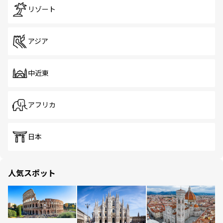
リゾート
アジア
中近東
アフリカ
日本
人気スポット