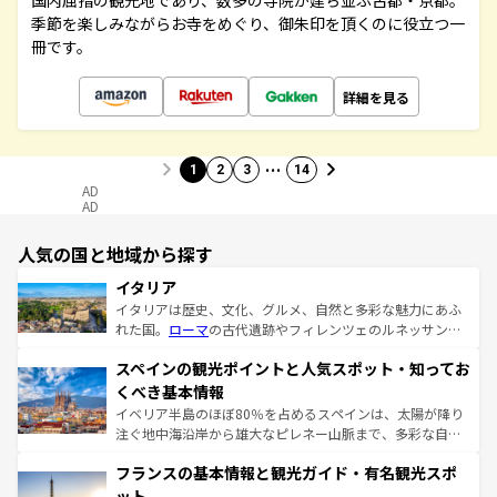
国内屈指の観光地であり、数多の寺院が建ち並ぶ古都・京都。
季節を楽しみながらお寺をめぐり、御朱印を頂くのに役立つ一
冊です。
詳細を見る
…
1
2
3
14
AD
AD
人気の国と地域から探す
イタリア
イタリアは歴史、文化、グルメ、自然と多彩な魅力にあふ
れた国。
ローマ
の古代遺跡やフィレンツェのルネッサンス
美術、ヴェネツィアの運河など、歴史あるスポットはもち
スペインの観光ポイントと人気スポット・知ってお
ろん、トスカーナの美しい田園風景やアマルフィ海岸の絶
景など、自然景観も見逃せない。観光の合間には、本場の
くべき基本情報
ピザやパスタなど、絶品のイタリア料理を堪能することも
イベリア半島のほぼ80％を占めるスペインは、太陽が降り
できる。朝目覚めてから夜眠るまで、すべての瞬間を楽し
注ぐ地中海沿岸から雄大なピレネー山脈まで、多彩な自然
ませてくれるイタリアで、忘れられない旅をしてみよう！
と文化が詰まったヨーロッパ屈指の旅行先だ。多様な地域
なお、新着のイタリア情報は
コンテンツ一覧
を参照してほ
フランスの基本情報と観光ガイド・有名観光スポ
文化が根付くこの国では、情熱的なフラメンコ、熱気あふ
しい。
れる闘牛、そして美味しいタパスが生活の一部となってい
ット