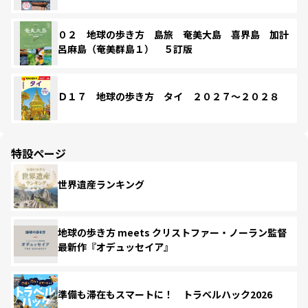
０２ 地球の歩き方 島旅 奄美大島 喜界島 加計
呂麻島（奄美群島１） ５訂版
Ｄ１７ 地球の歩き方 タイ ２０２７～２０２８
特設ページ
世界遺産ランキング
地球の歩き方 meets クリストファー・ノーラン監督
最新作『オデュッセイア』
準備も滞在もスマートに！ トラベルハック2026