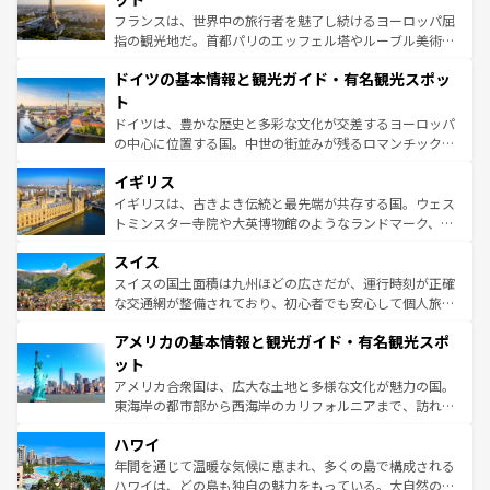
る。首都マドリードの洗練された雰囲気や、バルセロナの
フランスは、世界中の旅行者を魅了し続けるヨーロッパ屈
アートに溢れた街角から、地方では古代ローマ遺跡や中世
指の観光地だ。首都パリのエッフェル塔やルーブル美術館
の城塞都市、穏やかなビーチリゾートまで多彩な表情を見
といった象徴的なスポットから、田舎町の古風な美しさま
せる。地方によって風土や気候が異なるスペインはその個
ドイツの基本情報と観光ガイド・有名観光スポッ
で、幅広い魅力が詰まっている。華麗な宮殿、歴史的な大
性で訪れる人を魅了する。 なお、新着のスペイン情報は
コ
聖堂、美しいビーチ、そして豊かな自然が、訪れる者を心
ト
ンテンツ一覧
を参照してほしい。
から魅了する。また、フランスは美食の国としても知ら
ドイツは、豊かな歴史と多彩な文化が交差するヨーロッパ
れ、フランス料理はユネスコ無形文化遺産にも登録されて
の中心に位置する国。中世の街並みが残るロマンチック街
いる。シャンパンの発祥地であるランス、プロヴァンスの
道から、未来を先取りするようなモダンな都市まで多様な
香り高いラベンダー畑など、多彩な楽しみ方が可能だ。さ
イギリス
顔を持つこの国は、どこを歩いても飽きることがない。ベ
らに、パリ以外の地域にも魅力が溢れており、どの街角に
ルリンの文化的活気、バイエルン州のアルプスの絶景、そ
イギリスは、古きよき伝統と最先端が共存する国。ウェス
も豊かな歴史と文化が息づいている。パリ以外の個性あふ
してライン川沿いのワイン畑といった風景は必見。ビール
トミンスター寺院や大英博物館のようなランドマーク、歴
れる地方に足を運ぶとそれぞれで全く異なる文化を体験で
とソーセージを味わいながら地元の人と過ごす楽しい時間
史ある大学都市、美しい丘陵地帯や牧歌的な風景など、エ
きるだろう。 なお、新着のフランス情報は
コンテンツ一覧
スイス
は、お酒好きな人にはぜひ体験してほしい。 なお、新着の
リアごとに異なる魅力がある。また、優雅なアフタヌーン
を参照してほしい。
ドイツ情報は
コンテンツ一覧
を参照してほしい。
ティー、ビール好きにはたまらない英国パブ、サッカー観
スイスの国土面積は九州ほどの広さだが、運行時刻が正確
戦など、本場だからこそできる体験も豊富。イギリスを旅
な交通網が整備されており、初心者でも安心して個人旅行
して楽しみつくそう。 なお、新着のイギリス情報は
コンテ
を楽しめる。日本同様に時刻表どおりの旅が可能だ。中世
アメリカの基本情報と観光ガイド・有名観光スポ
ンツ一覧
を参照してほしい。
の建物がそのまま残る町や、スイスならではのユニークな
博物館もあり、アルプス観光だけでなく町歩きも満喫する
ット
ことができる。国民の所得が高いため物価も高いが、旅行
アメリカ合衆国は、広大な土地と多様な文化が魅力の国。
者向けの交通パス提供のサービスもあり、うまく活用すれ
東海岸の都市部から西海岸のカリフォルニアまで、訪れる
ば市内交通費無料で観光を楽しむこともできる。 なお、新
場所ごとに異なる風景と体験が待っている。ニューヨーク
着のスイス情報は
コンテンツ一覧
を参照してほしい。
ハワイ
のような巨大都市は、観光、ショッピング、エンターテイ
ンメントが詰まった刺激的なスポットだ。一方、アメリカ
年間を通じて温暖な気候に恵まれ、多くの島で構成される
西部には大自然が広がり、グランドキャニオンやイエロー
ハワイは、どの島も独自の魅力をもっている。大自然の神