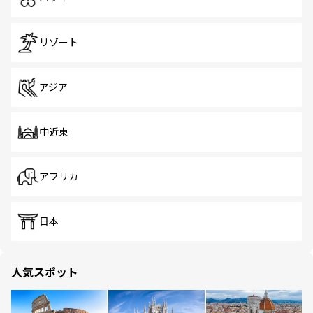
リゾート
アジア
中近東
アフリカ
日本
人気スポット