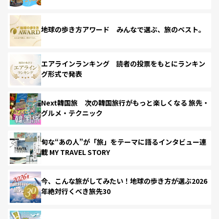
地球の歩き方アワード みんなで選ぶ、旅のベスト。
エアラインランキング 読者の投票をもとにランキン
グ形式で発表
Next韓国旅 次の韓国旅行がもっと楽しくなる 旅先・
グルメ・テクニック
旬な“あの人”が「旅」をテーマに語るインタビュー連
載 MY TRAVEL STORY
今、こんな旅がしてみたい！地球の歩き方が選ぶ2026
年絶対行くべき旅先30