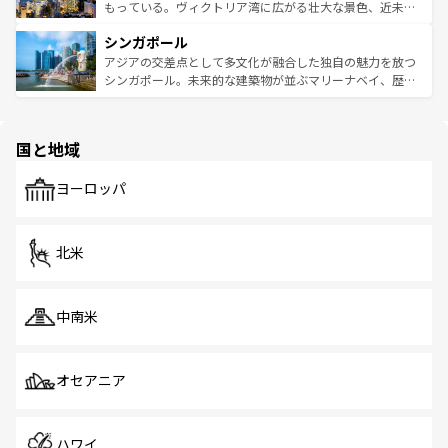
が旅行者を迎えてくれるので、きっと忘れられない旅にな
いビーチでリゾート気分を楽しむことができる。タイ料理
もっている。ヴィクトリア湾に広がる壮大な景色、近未来
るはずだ。 なお、新着のベトナム情報は
コンテンツ一覧
を
は世界的に有名で、屋台から高級レストランまで味覚を刺
的なアートスポット、そして歴史と現代が融合した町並
参照してほしい。
シンガポール
激する。気候は一年中温暖で、どの季節にも異なる楽しみ
み、どこを訪れても感動するはず。観光スポットが密集し
が待っている。親しみやすいタイの人々、仏教を中心とし
ており、効率よく見どころを回れるのも魅力。息をのむよ
アジアの交差点として多文化が融合した独自の魅力を放つ
た文化、そして多様な観光資源が、訪れる旅人を魅了し続
うな絶景から文化的な体験まで、香港を存分に楽しみ尽く
シンガポール。未来的な建築物が並ぶマリーナベイ、歴史
ける。 なお、新着のタイ情報は
コンテンツ一覧
を参照して
そう。 なお、新着の香港情報は
コンテンツ一覧
を参照して
と伝統を感じられるエスニックタウン、多数の緑豊かな公
ほしい。
ほしい。
園や自然保護区など、自然が調和した近代的な景観と文化
の多様性あふれるカラフルな町は、どこを歩いても新しい
国と地域
発見がある。さらに、治安のよさや充実した公共交通機関
も、旅行者にとっては魅力的なポイント。グルメも豊富
で、ホーカーズは地元の風情を楽しめる外せないスポット
ヨーロッパ
だ。訪れる人を飽きさせないシンガポールで、多様な魅力
を体感しよう。 なお、新着のシンガポール情報は
コンテン
ツ一覧
を参照してほしい。
北米
中南米
オセアニア
ハワイ