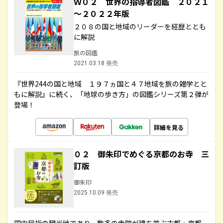
Ｗ０２ 世界の指導者図鑑 ２０２１
～２０２２年版
２０８の国と地域のリーダーを経歴ととも
に解説
旅の図鑑
2021.03.18 発売
『世界244の国と地域 １９７ヵ国と４７地域を旅の雑学とと
もに解説』に続く、「地球の歩き方」の図鑑シリーズ第２弾が
登場！
詳細を見る
０２ 御朱印でめぐる京都のお寺 三
訂版
御朱印
2025.10.09 発売