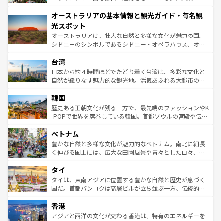
ストーン国立公園といった絶景が堪能できる。さらに、南
秘を感じたいなら、火山が生み出した壮大な景観を誇るハ
オーストラリアの基本情報と観光ガイド・有名観
部のニューオーリンズでは、音楽と美食が融合した独特の
ワイ島は見逃せない。また、定番の観光地といえばオアフ
文化が魅力。旅行者はアメリカの各地域で異なる魅力を楽
島だが、静かな自然を求めるならマウイ島やカウアイ島が
光スポット
しみながら、その多様性と豊かな歴史を感じることができ
おすすめ。エメラルドグリーンに輝く海をはじめ、豊かな
オーストラリアは、壮大な自然と多様な文化が魅力の国。
るだろう。車でのロードトリップや列車の旅も、アメリカ
文化や歴史が息づいている。「アロハスピリット」と呼ば
シドニーのシンボルであるシドニー・オペラハウス、オー
ならではの贅沢な旅のスタイルだ。 なお、新着のアメリカ
れるおもてなしの心で訪れる人々を迎えてくれるハワイの
ストラリア東海岸北部に広がる大サンゴ礁地帯グレートバ
情報は
コンテンツ一覧
を参照してほしい。
人々、おいしいローカルフードやハワイアンミュージッ
台湾
リアリーフや大陸中央部にそびえるウルル（エアーズロッ
ク、伝統的なフラダンスなど、すべてがハワイの魅力を彩
ク）、タスマニアの美しい原生林やケアンズの熱帯雨林な
日本から約４時間ほどでたどり着く台湾は、多彩な文化と
っている。訪れるたびに新しい発見と感動が待っているハ
ど、見どころがたくさん。また、カフェやワイン、オージ
自然が織りなす魅力的な観光地。活気あふれる大都市の台
ワイを、存分に味わってほしい。 なお、新着のハワイ情報
ービーフなどの食文化も豊かで、美味しいものであふれて
北やノスタルジックな町並みが人気な九份（ジォウフェ
は
コンテンツ一覧
を参照してほしい。
韓国
いる。アクティビティも充実しており、サーフィンやダイ
ン）、静ひつな山岳地帯である台湾東部など、都市の喧騒
ビング、ハイキングなど、アウトドア好きにはたまらな
と山間の静けさが共存しており、訪れる人に新しい発見と
歴史ある王朝文化が残る一方で、最先端のファッションやK
い。オーストラリアの多彩な魅力を存分に味わいつくそ
驚きをもたらしてくれる。また、奥深い台湾の食文化も魅
-POPで世界を席巻している韓国。首都ソウルの宮殿や伝統
う。 なお、新着のオーストラリア情報は
コンテンツ一覧
を
力で、夜市などの屋台グルメから高級料理、ヘルシーで美
家屋が並ぶエリアでは韓国の歴史と文化に浸ることがで
参照してほしい。
ベトナム
容にもいいと評判のスイーツなど、バラエティ豊かな料理
き、地方に足を延ばせば四季折々の自然美を楽しむことが
が味わえる。 なお、新着の台湾情報は
コンテンツ一覧
を参
できる。そして、キムチや焼肉、絶品のストリートフード
豊かな自然と多様な文化が魅力的なベトナム。南北に細長
照してほしい。
まで、さまざまな韓国料理が待っている。夜には、韓国な
く伸びる国土には、広大な田園風景や青々とした山々、世
らではのナイトライフも堪能できる。あたたかいホスピタ
界遺産に登録された壮大な自然景観が点在し、都市部では
タイ
リティに包まれながら、韓国の多彩な魅力を心ゆくまで味
急速な発展と共に伝統が息づく。ハノイの古い町並みやホ
わってみてほしい。 なお、新着の韓国情報は
コンテンツ一
ーチミン市のフランス統治時代の建物も、独特の雰囲気を
タイは、東南アジアに位置する豊かな自然と歴史が息づく
覧
を参照してほしい。
醸し出している。また、バラエティの豊かさとおいしさで
国だ。首都バンコクは高層ビルが立ち並ぶ一方、伝統的な
世界中の食通を魅了してやまないベトナム料理も魅力のひ
寺院や市場がいたるところに点在し、古きよき文化と現代
香港
とつ。フォーやバインミー、ベトナムコーヒーなどは、ぜ
の活気が交差している。北部ではチェンマイなどの山岳地
ひ現地で味わいたい。どの地域を訪れてもあたたかい人々
帯で自然と触れ合い、南部ではプーケットやクラビの美し
アジアと西洋の文化が交わる香港は、特有のエネルギーを