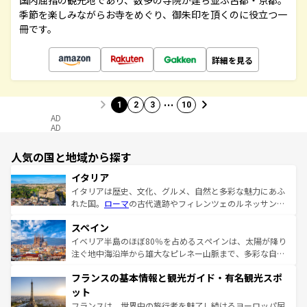
国内屈指の観光地であり、数多の寺院が建ち並ぶ古都・京都。
季節を楽しみながらお寺をめぐり、御朱印を頂くのに役立つ一
冊です。
詳細を見る
…
1
2
3
10
AD
AD
人気の国と地域から探す
イタリア
イタリアは歴史、文化、グルメ、自然と多彩な魅力にあふ
れた国。
ローマ
の古代遺跡やフィレンツェのルネッサンス
美術、ヴェネツィアの運河など、歴史あるスポットはもち
スペイン
ろん、トスカーナの美しい田園風景やアマルフィ海岸の絶
景など、自然景観も見逃せない。観光の合間には、本場の
イベリア半島のほぼ80％を占めるスペインは、太陽が降り
ピザやパスタなど、絶品のイタリア料理を堪能することも
注ぐ地中海沿岸から雄大なピレネー山脈まで、多彩な自然
できる。朝目覚めてから夜眠るまで、すべての瞬間を楽し
と文化が詰まったヨーロッパ屈指の旅行先だ。多様な地域
フランスの基本情報と観光ガイド・有名観光スポ
ませてくれるイタリアで、忘れられない旅をしてみよう！
文化が根付くこの国では、情熱的なフラメンコ、熱気あふ
なお、新着のイタリア情報は
コンテンツ一覧
を参照してほ
れる闘牛、そして美味しいタパスが生活の一部となってい
ット
しい。
る。首都マドリードの洗練された雰囲気や、バルセロナの
フランスは、世界中の旅行者を魅了し続けるヨーロッパ屈