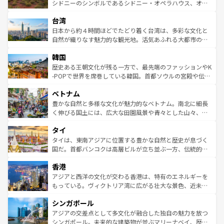
しみながら、その多様性と豊かな歴史を感じることができ
おすすめ。エメラルドグリーンに輝く海をはじめ、豊かな
シドニーのシンボルであるシドニー・オペラハウス、オー
るだろう。車でのロードトリップや列車の旅も、アメリカ
文化や歴史が息づいている。「アロハスピリット」と呼ば
ストラリア東海岸北部に広がる大サンゴ礁地帯グレートバ
ならではの贅沢な旅のスタイルだ。 なお、新着のアメリカ
台湾
れるおもてなしの心で訪れる人々を迎えてくれるハワイの
リアリーフや大陸中央部にそびえるウルル（エアーズロッ
情報は
コンテンツ一覧
を参照してほしい。
人々、おいしいローカルフードやハワイアンミュージッ
ク）、タスマニアの美しい原生林やケアンズの熱帯雨林な
日本から約４時間ほどでたどり着く台湾は、多彩な文化と
ク、伝統的なフラダンスなど、すべてがハワイの魅力を彩
ど、見どころがたくさん。また、カフェやワイン、オージ
自然が織りなす魅力的な観光地。活気あふれる大都市の台
っている。訪れるたびに新しい発見と感動が待っているハ
ービーフなどの食文化も豊かで、美味しいものであふれて
北やノスタルジックな町並みが人気な九份（ジォウフェ
ワイを、存分に味わってほしい。 なお、新着のハワイ情報
韓国
いる。アクティビティも充実しており、サーフィンやダイ
ン）、静ひつな山岳地帯である台湾東部など、都市の喧騒
は
コンテンツ一覧
を参照してほしい。
ビング、ハイキングなど、アウトドア好きにはたまらな
と山間の静けさが共存しており、訪れる人に新しい発見と
歴史ある王朝文化が残る一方で、最先端のファッションやK
い。オーストラリアの多彩な魅力を存分に味わいつくそ
驚きをもたらしてくれる。また、奥深い台湾の食文化も魅
-POPで世界を席巻している韓国。首都ソウルの宮殿や伝統
う。 なお、新着のオーストラリア情報は
コンテンツ一覧
を
力で、夜市などの屋台グルメから高級料理、ヘルシーで美
家屋が並ぶエリアでは韓国の歴史と文化に浸ることがで
参照してほしい。
ベトナム
容にもいいと評判のスイーツなど、バラエティ豊かな料理
き、地方に足を延ばせば四季折々の自然美を楽しむことが
が味わえる。 なお、新着の台湾情報は
コンテンツ一覧
を参
できる。そして、キムチや焼肉、絶品のストリートフード
豊かな自然と多様な文化が魅力的なベトナム。南北に細長
照してほしい。
まで、さまざまな韓国料理が待っている。夜には、韓国な
く伸びる国土には、広大な田園風景や青々とした山々、世
らではのナイトライフも堪能できる。あたたかいホスピタ
界遺産に登録された壮大な自然景観が点在し、都市部では
タイ
リティに包まれながら、韓国の多彩な魅力を心ゆくまで味
急速な発展と共に伝統が息づく。ハノイの古い町並みやホ
わってみてほしい。 なお、新着の韓国情報は
コンテンツ一
ーチミン市のフランス統治時代の建物も、独特の雰囲気を
タイは、東南アジアに位置する豊かな自然と歴史が息づく
覧
を参照してほしい。
醸し出している。また、バラエティの豊かさとおいしさで
国だ。首都バンコクは高層ビルが立ち並ぶ一方、伝統的な
世界中の食通を魅了してやまないベトナム料理も魅力のひ
寺院や市場がいたるところに点在し、古きよき文化と現代
香港
とつ。フォーやバインミー、ベトナムコーヒーなどは、ぜ
の活気が交差している。北部ではチェンマイなどの山岳地
ひ現地で味わいたい。どの地域を訪れてもあたたかい人々
帯で自然と触れ合い、南部ではプーケットやクラビの美し
アジアと西洋の文化が交わる香港は、特有のエネルギーを
が旅行者を迎えてくれるので、きっと忘れられない旅にな
いビーチでリゾート気分を楽しむことができる。タイ料理
もっている。ヴィクトリア湾に広がる壮大な景色、近未来
るはずだ。 なお、新着のベトナム情報は
コンテンツ一覧
を
は世界的に有名で、屋台から高級レストランまで味覚を刺
的なアートスポット、そして歴史と現代が融合した町並
参照してほしい。
シンガポール
激する。気候は一年中温暖で、どの季節にも異なる楽しみ
み、どこを訪れても感動するはず。観光スポットが密集し
が待っている。親しみやすいタイの人々、仏教を中心とし
ており、効率よく見どころを回れるのも魅力。息をのむよ
アジアの交差点として多文化が融合した独自の魅力を放つ
た文化、そして多様な観光資源が、訪れる旅人を魅了し続
うな絶景から文化的な体験まで、香港を存分に楽しみ尽く
シンガポール。未来的な建築物が並ぶマリーナベイ、歴史