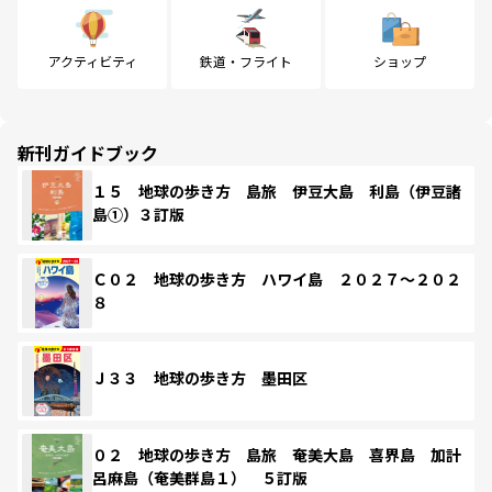
アクティビティ
鉄道・フライト
ショップ
新刊ガイドブック
１５ 地球の歩き方 島旅 伊豆大島 利島（伊豆諸
島①）３訂版
Ｃ０２ 地球の歩き方 ハワイ島 ２０２７～２０２
８
Ｊ３３ 地球の歩き方 墨田区
０２ 地球の歩き方 島旅 奄美大島 喜界島 加計
呂麻島（奄美群島１） ５訂版