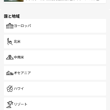
ける。 なお、新着のタイ情報は
コンテンツ一覧
を参照して
そう。 なお、新着の香港情報は
コンテンツ一覧
を参照して
と伝統を感じられるエスニックタウン、多数の緑豊かな公
ほしい。
ほしい。
園や自然保護区など、自然が調和した近代的な景観と文化
の多様性あふれるカラフルな町は、どこを歩いても新しい
国と地域
発見がある。さらに、治安のよさや充実した公共交通機関
も、旅行者にとっては魅力的なポイント。グルメも豊富
で、ホーカーズは地元の風情を楽しめる外せないスポット
ヨーロッパ
だ。訪れる人を飽きさせないシンガポールで、多様な魅力
を体感しよう。 なお、新着のシンガポール情報は
コンテン
ツ一覧
を参照してほしい。
北米
中南米
オセアニア
ハワイ
リゾート