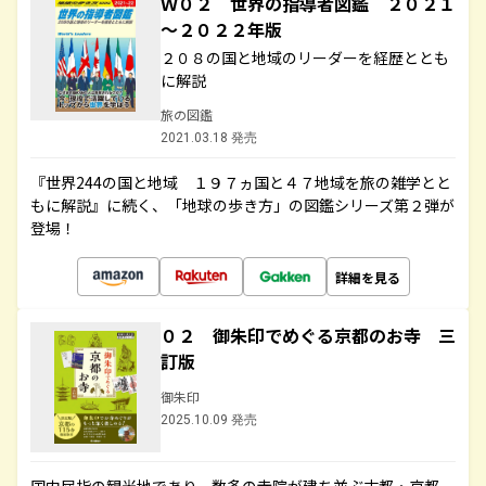
Ｗ０２ 世界の指導者図鑑 ２０２１
～２０２２年版
２０８の国と地域のリーダーを経歴ととも
に解説
旅の図鑑
2021.03.18 発売
『世界244の国と地域 １９７ヵ国と４７地域を旅の雑学とと
もに解説』に続く、「地球の歩き方」の図鑑シリーズ第２弾が
登場！
詳細を見る
０２ 御朱印でめぐる京都のお寺 三
訂版
御朱印
2025.10.09 発売