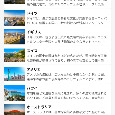
アートに溢れた街角から、地方では古代ローマ遺跡や中世
指の観光地だ。首都パリのエッフェル塔やルーブル美術館
の城塞都市、穏やかなビーチリゾートまで多彩な表情を見
といった象徴的なスポットから、田舎町の古風な美しさま
せる。地方によって風土や気候が異なるスペインはその個
ドイツ
で、幅広い魅力が詰まっている。華麗な宮殿、歴史的な大
性で訪れる人を魅了する。 なお、新着のスペイン情報は
コ
聖堂、美しいビーチ、そして豊かな自然が、訪れる者を心
ドイツは、豊かな歴史と多彩な文化が交差するヨーロッパ
ンテンツ一覧
を参照してほしい。
から魅了する。また、フランスは美食の国としても知ら
の中心に位置する国。中世の街並みが残るロマンチック街
れ、フランス料理はユネスコ無形文化遺産にも登録されて
道から、未来を先取りするようなモダンな都市まで多様な
イギリス
いる。シャンパンの発祥地であるランス、プロヴァンスの
顔を持つこの国は、どこを歩いても飽きることがない。ベ
香り高いラベンダー畑など、多彩な楽しみ方が可能だ。さ
ルリンの文化的活気、バイエルン州のアルプスの絶景、そ
イギリスは、古きよき伝統と最先端が共存する国。ウェス
らに、パリ以外の地域にも魅力が溢れており、どの街角に
してライン川沿いのワイン畑といった風景は必見。ビール
トミンスター寺院や大英博物館のようなランドマーク、歴
も豊かな歴史と文化が息づいている。パリ以外の個性あふ
とソーセージを味わいながら地元の人と過ごす楽しい時間
史ある大学都市、美しい丘陵地帯や牧歌的な風景など、エ
れる地方に足を運ぶとそれぞれで全く異なる文化を体験で
スイス
は、お酒好きな人にはぜひ体験してほしい。 なお、新着の
リアごとに異なる魅力がある。また、優雅なアフタヌーン
きるだろう。 なお、新着のフランス情報は
コンテンツ一覧
ドイツ情報は
コンテンツ一覧
を参照してほしい。
ティー、ビール好きにはたまらない英国パブ、サッカー観
スイスの国土面積は九州ほどの広さだが、運行時刻が正確
を参照してほしい。
戦など、本場だからこそできる体験も豊富。イギリスを旅
な交通網が整備されており、初心者でも安心して個人旅行
して楽しみつくそう。 なお、新着のイギリス情報は
コンテ
を楽しめる。日本同様に時刻表どおりの旅が可能だ。中世
アメリカ
ンツ一覧
を参照してほしい。
の建物がそのまま残る町や、スイスならではのユニークな
博物館もあり、アルプス観光だけでなく町歩きも満喫する
アメリカ合衆国は、広大な土地と多様な文化が魅力の国。
ことができる。国民の所得が高いため物価も高いが、旅行
東海岸の都市部から西海岸のカリフォルニアまで、訪れる
者向けの交通パス提供のサービスもあり、うまく活用すれ
場所ごとに異なる風景と体験が待っている。ニューヨーク
ハワイ
ば市内交通費無料で観光を楽しむこともできる。 なお、新
のような巨大都市は、観光、ショッピング、エンターテイ
着のスイス情報は
コンテンツ一覧
を参照してほしい。
ンメントが詰まった刺激的なスポットだ。一方、アメリカ
年間を通じて温暖な気候に恵まれ、多くの島で構成される
西部には大自然が広がり、グランドキャニオンやイエロー
ハワイは、どの島も独自の魅力をもっている。大自然の神
ストーン国立公園といった絶景が堪能できる。さらに、南
秘を感じたいなら、火山が生み出した壮大な景観を誇るハ
オーストラリア
部のニューオーリンズでは、音楽と美食が融合した独特の
ワイ島は見逃せない。また、定番の観光地といえばオアフ
文化が魅力。旅行者はアメリカの各地域で異なる魅力を楽
島だが、静かな自然を求めるならマウイ島やカウアイ島が
オーストラリアは、壮大な自然と多様な文化が魅力の国。